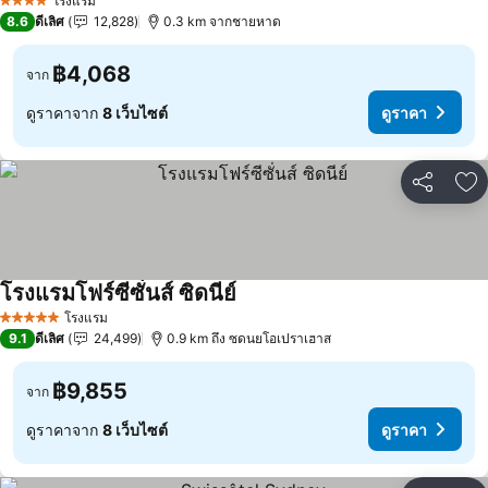
โรงแรม
4 ดาว
8.6
ดีเลิศ
12,828
0.3 km จากชายหาด
฿4,068
จาก
ดูราคาจาก
8 เว็บไซต์
ดูราคา
แชร์
เพ
โรงแรมโฟร์ซีซั่นส์ ซิดนีย์
โรงแรม
5 ดาว
9.1
ดีเลิศ
24,499
0.9 km ถึง ซดนยโอเปราเฮาส
฿9,855
จาก
ดูราคาจาก
8 เว็บไซต์
ดูราคา