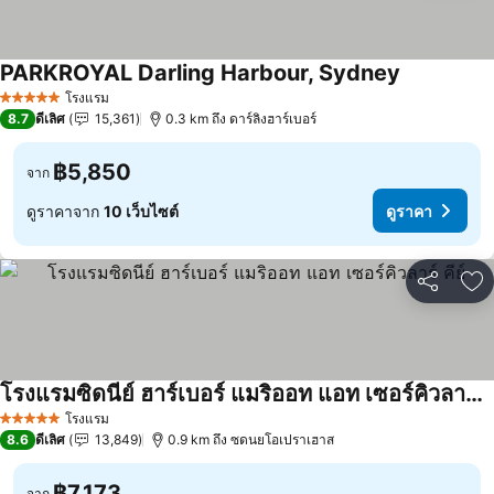
PARKROYAL Darling Harbour, Sydney
โรงแรม
5 ดาว
8.7
ดีเลิศ
15,361
0.3 km ถึง ดาร์ลิงฮาร์เบอร์
฿5,850
จาก
ดูราคาจาก
10 เว็บไซต์
ดูราคา
แชร์
เพ
โรงแรมซิดนีย์ ฮาร์เบอร์ แมริออท แอท เซอร์คิวลาร์ คีย์
โรงแรม
5 ดาว
8.6
ดีเลิศ
13,849
0.9 km ถึง ซดนยโอเปราเฮาส
฿7,173
จาก