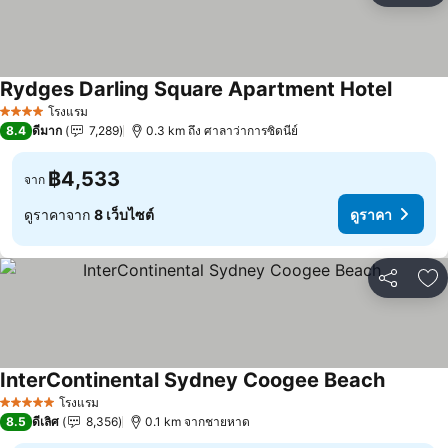
Rydges Darling Square Apartment Hotel
โรงแรม
4 ดาว
8.4
ดีมาก
7,289
0.3 km ถึง ศาลาว่าการซิดนีย์
฿4,533
จาก
ดูราคาจาก
8 เว็บไซต์
ดูราคา
แชร์
เพ
InterContinental Sydney Coogee Beach
โรงแรม
5 ดาว
8.5
ดีเลิศ
8,356
0.1 km จากชายหาด