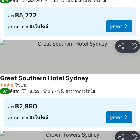
8.4
ดีมาก
28,404
1.1 km ถึง สนามบนนานาชาตซดนย
฿5,272
จาก
ดูราคาจาก
8 เว็บไซต์
ดูราคา
แชร์
เพ
Great Southern Hotel Sydney
โรงแรม
4 ดาว
8.1
ดีมาก
18,729
0.9 km ถึง ศาลาว่าการซิดนีย์
฿2,890
จาก
ดูราคาจาก
9 เว็บไซต์
ดูราคา