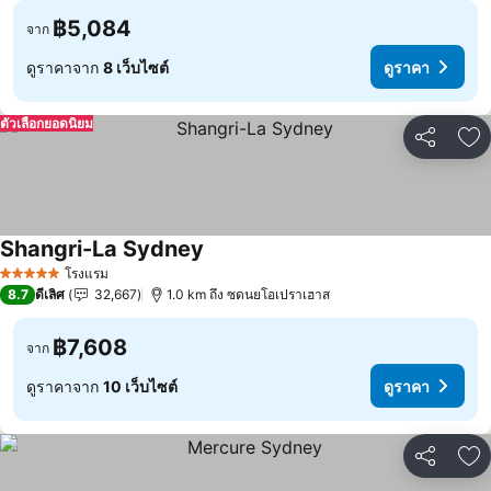
฿5,084
จาก
ดูราคาจาก
8 เว็บไซต์
ดูราคา
ตัวเลือกยอดนิยม
แชร์
เพ
Shangri-La Sydney
โรงแรม
5 ดาว
8.7
ดีเลิศ
32,667
1.0 km ถึง ซดนยโอเปราเฮาส
฿7,608
จาก
ดูราคาจาก
10 เว็บไซต์
ดูราคา
แชร์
เพ