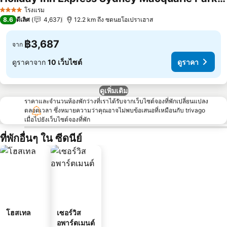
โรงแรม
4 ดาว
8.6
ดีเลิศ
4,637
12.2 km ถึง ซดนยโอเปราเฮาส
฿3,687
จาก
ดูราคาจาก
10 เว็บไซต์
ดูราคา
ดูเพิ่มเติม
ราคาและจำนวนห้องพักว่างที่เราได้รับจากเว็บไซต์จองที่พักเปลี่ยนแปลง
ตลอดเวลา ซึ่งหมายความว่าคุณอาจไม่พบข้อเสนอที่เหมือนกับ trivago
เมื่อไปยังเว็บไซต์จองที่พัก
ที่พักอื่นๆ ใน ซีดนีย์
โฮสเทล
เซอร์วิส
อพาร์ตเมนต์