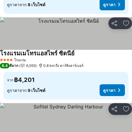
ดูราคาจาก
8 เว็บไซต์
ดูราคา
แชร์
เพ
โรงแรมเมโทรแอสไพร์ ซิดนีย์
โรงแรม
4 ดาว
8.4
ดีมาก
6,555
0.8 km ถึง ดาร์ลิงฮาร์เบอร์
฿4,201
จาก
ดูราคาจาก
9 เว็บไซต์
ดูราคา
แชร์
เพ