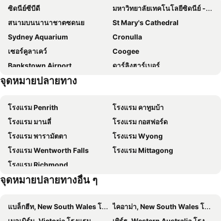
ซิดนีย์ซีบีดี
มหาวิทยาลัยเทคโนโลยีซิดนีย์ - ยูทีเอส
ไอบิส บัดเจ็ท ซิดนีย์ อีสต์
Meriton Suites North Sydney
สนามบนนานาชาตซดนย
St Mary's Cathedral
Sydney Central Hotel managed by The Ascott Limited
YEHS Hotel Sydney QVB
Sydney Aquarium
Cronulla
โรงแรมซอง ซิดนีย์
Mariners Court Hotel Sydney
เซอร์คูลาเคว์
Coogee
The Sebel Quay West Suites Sydney
Sydney Harbour Hotel
Bankstown Airport
ดาร์ลิงฮาร์เบอร์
โรงแรมแม็คเคลีย
28 Hotel
จุดหมายปลายทาง
พอตส์พอยต์
ซดนยโอเปราเฮาส
Novotel Sydney on Darling Harbour
ibis budget Sydney Olympic Park
เซอร์รี่ฮิลล์
โคกีบีช
โรงแรมเมโทรแอสไพร์ ซิดนีย์
The Star Grand Hotel and Residences Sydney
โรงแรม Penrith
โรงแรม คาทูมบ้า
Ultimo
Harbour Bridge Climb
Rydges Australia Square
ริดเจส เวิลด์ สแควร์
โรงแรม มานลี่
โรงแรม กอสฟอร์ด
มหาวิทยาลัยนิวเซาธ์เวลส์ - ยูเอ็นดับบลิวเอส
Westfield Burwood
Holiday Inn Express Sydney Macquarie Park By Ihg
โรงแรมรองเดวู ซิดนีย์ เซ็นทรัล
โรงแรม พารามัตตา
โรงแรม Wyong
Dee Why Beach
เอทตาลอง
Little National Hotel Sydney
Pullman Quay Grand Sydney Harbour
โรงแรม Wentworth Falls
โรงแรม Mittagong
The Rocks Markets
Double Bay Organic Markets
Cozy M Hotel
The Occidental Hotel
โรงแรม Richmond
Lord Howe Island Group
Royal Australian Navy Heritage Centre
Coogee Bay Boutique Hotel
DeVere Hotel
จุดหมายปลายทางอื่น ๆ
ถนนจอร์จ
Mid City Centre
ฮิลตัน ซิดนีย์
Castlereagh Boutique Hotel, an Ascend Collection Hotel
Queen Victoria Building
ดาร์ลิงเฮร์สต์
SKYE Suites Sydney
Criterion Hotel Sydney
แบล็กฮีท, New South Wales โรงแรม
ไคอาม่า, New South Wales โรงแรม
หอคอยซิดนีย์ - เซ็นเตอร์พ้อยท์ทาวเวอร์
เดอะสตาร์
PARKROYAL Darling Harbour, Sydney
Vibe Hotel Sydney Darling Harbour
เมลเบิร์น, Victoria โรงแรม
เพิร์ธ, Western Australia โรงแรม