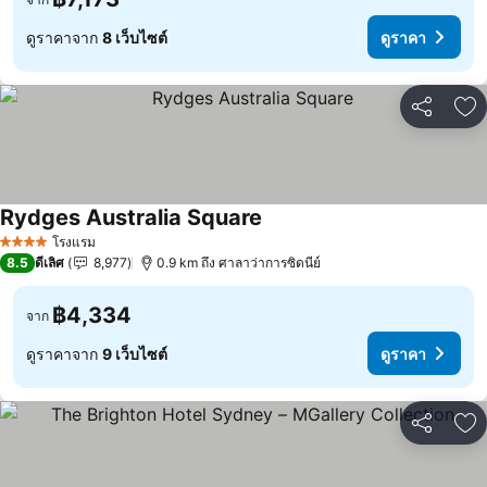
ดูราคาจาก
8 เว็บไซต์
ดูราคา
แชร์
เพ
Rydges Australia Square
โรงแรม
4 ดาว
8.5
ดีเลิศ
8,977
0.9 km ถึง ศาลาว่าการซิดนีย์
฿4,334
จาก
ดูราคาจาก
9 เว็บไซต์
ดูราคา
แชร์
เพ