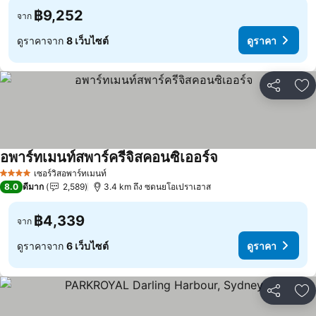
฿9,252
จาก
ดูราคาจาก
8 เว็บไซต์
ดูราคา
แชร์
เพ
อพาร์ทเมนท์สพาร์ครีจิสคอนซิเออร์จ
เซอร์วิสอพาร์ทเมนท์
4 ดาว
8.0
ดีมาก
2,589
3.4 km ถึง ซดนยโอเปราเฮาส
฿4,339
จาก
ดูราคาจาก
6 เว็บไซต์
ดูราคา
แชร์
เพ