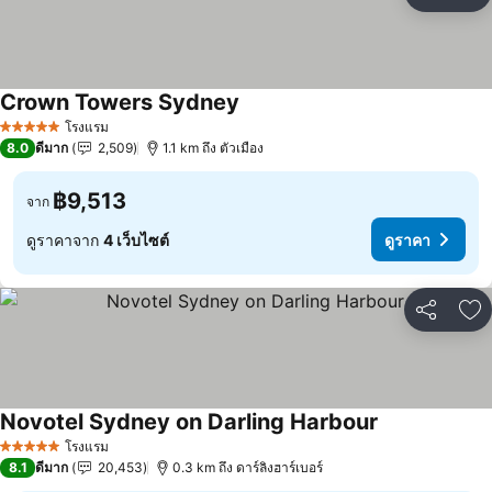
แชร์
เพ
Crown Towers Sydney
โรงแรม
5 ดาว
8.0
ดีมาก
2,509
1.1 km ถึง ตัวเมือง
฿9,513
จาก
ดูราคาจาก
4 เว็บไซต์
ดูราคา
แชร์
เพ
Novotel Sydney on Darling Harbour
โรงแรม
5 ดาว
8.1
ดีมาก
20,453
0.3 km ถึง ดาร์ลิงฮาร์เบอร์