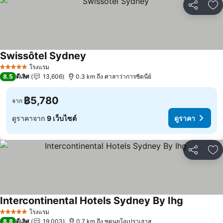
แชร์
เพ
Swissôtel Sydney
โรงแรม
5 ดาว
8.5
ดีเลิศ
13,606
0.3 km ถึง ศาลาว่าการซิดนีย์
฿5,780
จาก
ดูราคาจาก
9 เว็บไซต์
ดูราคา
แชร์
เพ
Intercontinental Hotels Sydney By Ihg
โรงแรม
5 ดาว
8.8
ดีเลิศ
19,003
0.7 km ถึง ซดนยโอเปราเฮาส