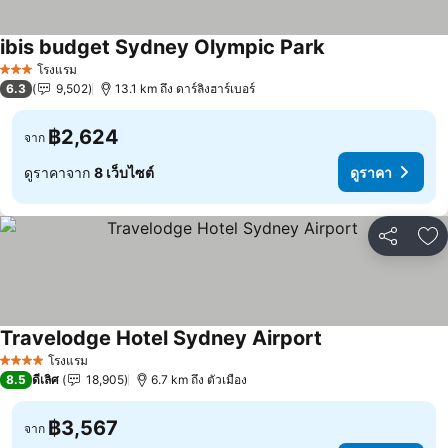
ibis budget Sydney Olympic Park
โรงแรม
3 ดาว
6.3
9,502
13.1 km ถึง ดาร์ลิงฮาร์เบอร์
฿2,624
จาก
ดูราคาจาก
8 เว็บไซต์
ดูราคา
แชร์
เพ
Travelodge Hotel Sydney Airport
โรงแรม
4 ดาว
8.5
ดีเลิศ
18,905
6.7 km ถึง ตัวเมือง
฿3,567
จาก