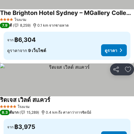
The Brighton Hotel Sydney – MGallery Collection
โรงแรม
4 ดาว
7.9
ดี
8,259
0.1 km จากชายหาด
฿6,304
จาก
ดูราคาจาก
9 เว็บไซต์
ดูราคา
แชร์
เพ
ริดเจส เวิลด์ สแควร์
โรงแรม
5 ดาว
8.3
ดีมาก
15,289
0.4 km ถึง ศาลาว่าการซิดนีย์
฿3,975
จาก