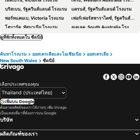
Royal National Park
Caringbah
The Grand Hotel
โรงแรมเรดิสัน บลู พลาซ่า ซิดนีย์
บริสเบน, รัฐควีนส์แลนด์ โรงแรม
แครนส์, รัฐควีนส์แลนด์ โรงแรม
Sydney Hospital
เวสต์ฟิลด์ลิเวอร์พูล
Haven Glebe
เอพีเอ็กซ์ ดาร์ลิงฮาร์เบอร์
พอร์ทแคมเบ, Victoria โรงแรม
เฟอร์เฟอร์สพาราไดซ์, รัฐควีนส์แลนด์ โรงแรม
แพดดิงตัน
Elizabeth Bay House
Wildlife Retreat at Taronga
Bar Broadway
โฮบาร์ต, ทัสมาเนีย โรงแรม
อเดเลด, South Australia โรงแรม
Malabar Beach
Campsie Hotel
Citadines Connect Sydney Airport
ดูที่พักทั้งหมดใน ซีดนีย์
โรงแรมเดอะเคิร์กตัน
The Resch House
โรงแรมเอสทาบลิชเมนท์
โรงแรมเคมบริดจ์ ซิดนีย์
ค้นหาโรงแรม
ออสเตรเลียและโอเชียเนีย
ออสเตรเลีย
New South Wales
ซีดนีย์
Facebook
Twitter
Insta
Yo
เลือกประเทศของคุณ
เพิ่มบน Google
ค้นหาผลลัพธ์ของเราได้ง่ายๆ: เพิ่ม trivago
เป็นแหล่งที่มาที่ต้องการบน Google
บริษัท
ผลิตภัณฑ์ของเรา