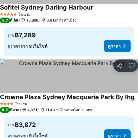
Sofitel Sydney Darling Harbour
โรงแรม
5 ดาว
8.7
ดีเลิศ
13,888
0.8 km ถึง ตัวเมือง
฿7,289
จาก
ดูราคาจาก
9 เว็บไซต์
ดูราคา
แชร์
เพ
Crowne Plaza Sydney Macquarie Park By Ihg
โรงแรม
4 ดาว
8.2
ดีมาก
4,061
11.4 km ถึง ซดนยโอเปราเฮาส
฿3,872
จาก
ดูราคาจาก
9 เว็บไซต์
ดูราคา