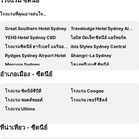
โรงแรม ซีดนีย์
โรงแรมที่คุณอาจสนใจ...
Great Southern Hotel Sydney
Travelodge Hotel Sydney Airport
YEHS Hotel Sydney CBD
ไอบิส บัดเจ็ท ซิดนีย์ แอร์พอร์ต
โรงแรมซิดนีย์ ฮาร์เบอร์ แมริออท แอท เซอร์คิวลาร์ คีย์
ibis Styles Sydney Central
Rydges Sydney Airport Hotel
Shangri-La Sydney
Mercure Sydney
ไฮแอทรีเจนซี ซิดนีย์
อำเภอเมือง - ซีดนีย์
ValueSuites Green Square
Park Regis City Centre
The Australian Heritage Hotel
ดิอัลติโม
โรงแรม ซิดนีย์ซีบีดี
โรงแรม Coogee
Hotel Hacienda
โรงแรมโคโรเนชัน
โรงแรม พอตส์พอยต์
โรงแรม เซอร์รี่ฮิลล์
West Hotel Sydney, Curio Collection by Hilton
Glengarry Castle Hotel
โรงแรม Ultimo
โรงแรมโฟร์ซีซั่นส์ ซิดนีย์
Intercontinental Hotels Sydney By Ihg
Rydges Darling Square Apartment Hotel
Holiday Inn Express Sydney Airport By Ihg
ที่น่าเที่ยว - ซีดนีย์
Rydges Sydney Central
Sheraton Grand Sydney Hyde Park
Megaboom City Hotel
ไอบิส ซิดนีย์ แอร์พอร์ต