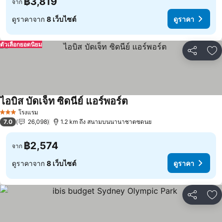
฿3,819
จาก
ดูราคาจาก
8 เว็บไซต์
ดูราคา
ตัวเลือกยอดนิยม
แชร์
เพ
ไอบิส บัดเจ็ท ซิดนีย์ แอร์พอร์ต
โรงแรม
3 ดาว
7.0
26,098
1.2 km ถึง สนามบนนานาชาตซดนย
฿2,574
จาก
ดูราคาจาก
8 เว็บไซต์
ดูราคา
แชร์
เพ