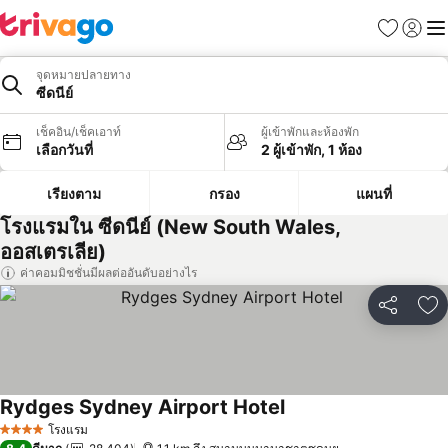
รายการโป
เข้าสู่ร
เมนู
จุดหมายปลายทาง
ซีดนีย์
เช็คอิน/เช็คเอาท์
ผู้เข้าพักและห้องพัก
เลือกวันที่
2 ผู้เข้าพัก, 1 ห้อง
เรียงตาม
กรอง
แผนที่
โรงแรมใน ซีดนีย์ (New South Wales,
ออสเตรเลีย)
ค่าคอมมิชชั่นมีผลต่ออันดับอย่างไร
แชร์
เพ
Rydges Sydney Airport Hotel
โรงแรม
4 ดาว