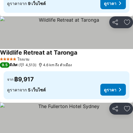
ดูราคาจาก
9 เว็บไซต์
ดูราคา
แชร์
เพ
Wildlife Retreat at Taronga
โรงแรม
5 ดาว
9.5
ดีเลิศ
4,513
4.6 km ถึง ตัวเมือง
฿9,917
จาก
ดูราคาจาก
5 เว็บไซต์
ดูราคา
แชร์
เพ