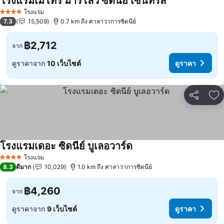
โรงแรมเมโทร มาร์โลว์ ซิดนีย์ เซ็นทรัล
โรงแรม
4 ดาว
7.3
15,509
0.7 km ถึง ศาลาว่าการซิดนีย์
฿2,712
จาก
ดูราคาจาก
10 เว็บไซต์
ดูราคา
แชร์
เพ
โรงแรมเดอะ ซิดนีย์ บูเลอวาร์ด
โรงแรม
4 ดาว
8.3
ดีมาก
10,029
1.0 km ถึง ศาลาว่าการซิดนีย์
฿4,260
จาก
ดูราคาจาก
9 เว็บไซต์
ดูราคา