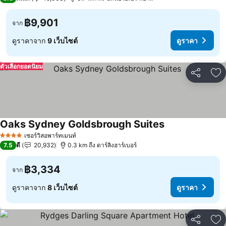
฿9,901
จาก
ดูราคาจาก
9 เว็บไซต์
ดูราคา
ตัวเลือกยอดนิยม
แชร์
เพ
Oaks Sydney Goldsbrough Suites
เซอร์วิสอพาร์ทเมนท์
4 ดาว
7.5
ดี
20,932
0.3 km ถึง ดาร์ลิงฮาร์เบอร์
฿3,334
จาก
ดูราคาจาก
8 เว็บไซต์
ดูราคา
แชร์
เพ