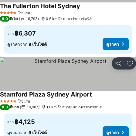
The Fullerton Hotel Sydney
โรงแรม
5 ดาว
9.0
ดีเลิศ
16,793
0.6 km ถึง ศาลาว่าการซิดนีย์
฿6,307
จาก
ดูราคาจาก
8 เว็บไซต์
ดูราคา
แชร์
เพ
Stamford Plaza Sydney Airport
โรงแรม
5 ดาว
8.3
ดีมาก
19,987
1.1 km ถึง สนามบนนานาชาตซดนย
฿4,125
จาก
ดูราคาจาก
9 เว็บไซต์
ดูราคา