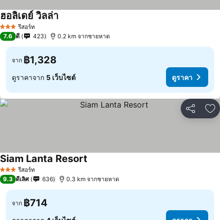
ฮอลิเดย์ วิลล่า
รีสอร์ท
3 ดาว
7.6
ดี
423
0.2 km จากชายหาด
฿1,328
จาก
ดูราคาจาก
5 เว็บไซต์
ดูราคา
แชร์
เพ
Siam Lanta Resort
รีสอร์ท
3 ดาว
9.3
ดีเลิศ
636
0.3 km จากชายหาด
฿714
จาก