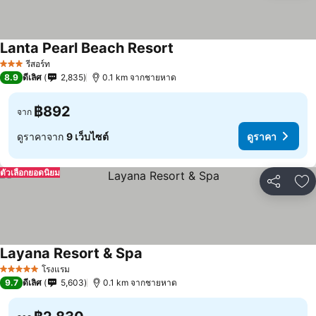
Lanta Pearl Beach Resort
รีสอร์ท
3 ดาว
8.9
ดีเลิศ
2,835
0.1 km จากชายหาด
฿892
จาก
ดูราคาจาก
9 เว็บไซต์
ดูราคา
ตัวเลือกยอดนิยม
แชร์
เพ
Layana Resort & Spa
โรงแรม
5 ดาว
9.7
ดีเลิศ
5,603
0.1 km จากชายหาด