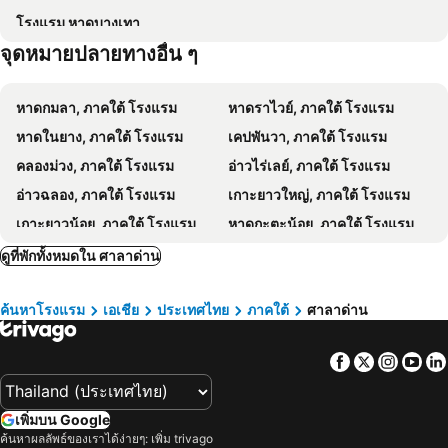
โรงแรม หาดบางเทา
Hula Hula House
JP Place
จุดหมายปลายทางอื่น ๆ
Chom Dao Resort
Asama Bungalow
Long beach simple House
Raven Blue
หาดกมลา, ภาคใต้ โรงแรม
หาดราไวย์, ภาคใต้ โรงแรม
Lazy Days Bungalows
Cottage Hill at Lanta
หาดในยาง, ภาคใต้ โรงแรม
เคปพันวา, ภาคใต้ โรงแรม
ลันตา จัสท์ คัม
Lanta Complex
คลองม่วง, ภาคใต้ โรงแรม
อ่าวไร่เลย์, ภาคใต้ โรงแรม
ลันตา สวีท แมนชั่น
พิงค์กี้บังกะโล
อ่าวฉลอง, ภาคใต้ โรงแรม
เกาะยาวใหญ่, ภาคใต้ โรงแรม
Laanta House
ชบา ลันตา รีสอร์ท แอนด์ บังกะโล
เกาะยาวน้อย, ภาคใต้ โรงแรม
หาดกะตะน้อย, ภาคใต้ โรงแรม
Andaman Sunflower
Arthaya Villas
เกาะกระดาน, ภาคใต้ โรงแรม
หาดพันซี, ภาคใต้ โรงแรม
ดูที่พักทั้งหมดใน ศาลาด่าน
Lanta Green Garden Hotel
ปาพิลลอนบังกะโลว์ส
หาดสุรินทร์, ภาคใต้ โรงแรม
เกาะไหง, ภาคใต้ โรงแรม
Relax Beach Bungalow
Lanta Happy House
ค้นหาโรงแรม
เอเชีย
ประเทศไทย
ภาคใต้
ศาลาด่าน
หาดในทอน, ภาคใต้ โรงแรม
หาดในหาน, ภาคใต้ โรงแรม
Neverland Beach Village Bungalows
Lanta Darawadee Resort
เกาะนาคาใหญ่, ภาคใต้ โรงแรม
หาดนพรัตน์ธารา, ภาคใต้ โรงแรม
Tonmai Suites
Lanta Resort
Facebook
Twitter
Insta
Yo
หน้าทอน, ภาคใต้ โรงแรม
เกาะเหลาเหลียง, ภาคใต้ โรงแรม
Lanta Triple Novel
Phulanta Resort
หาดใหญ่, ภาคใต้ โรงแรม
นครศรีธรรมราช, ภาคใต้ โรงแรม
เพิ่มบน Google
สงขลา, ภาคใต้ โรงแรม
ตรัง, ภาคใต้ โรงแรม
ค้นหาผลลัพธ์ของเราได้ง่ายๆ: เพิ่ม trivago