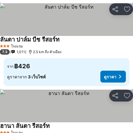
แชร์
เพ
ลันตา ปาล์ม บีช รีสอร์ท
โรงแรม
3 ดาว
7.3
1,011
2.5 km ถึง ตัวเมือง
฿426
จาก
ดูราคาจาก
3 เว็บไซต์
ดูราคา
แชร์
เพ
ฮานา ลันตา รีสอร์ท
โรงแรม