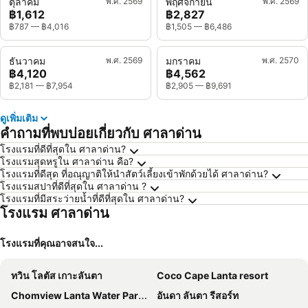
ตุลาคม
พ.ศ. 2569
พฤศจิกายน
พ.ศ. 2569
฿1,612
฿2,827
฿787
—
฿4,016
฿1,505
—
฿6,486
ธันวาคม
พ.ศ. 2569
มกราคม
พ.ศ. 2570
฿4,120
฿4,562
฿2,181
—
฿7,954
฿2,905
—
฿9,691
ดูเพิ่มเติม
คำถามที่พบบ่อยเกี่ยวกับ ศาลาด่าน
โรงแรมที่ดีที่สุดใน ศาลาด่าน?
โรงแรมสุดหรูใน ศาลาด่าน คือ?
โรงแรมที่ดีสุด ที่อณุญาติให้นำสัตว์เลี้ยงเข้าพักด้วยได้ ศาลาด่าน?
โรงแรมสปาที่ดีที่สุดใน ศาลาด่าน ?
โรงแรมที่มีสระว่ายน้ำที่ดีที่สุดใน ศาลาด่าน?
โรงแรม ศาลาด่าน
โรงแรมที่คุณอาจสนใจ...
ทวิน โลตัส เกาะลันตา
Coco Cape Lanta resort
Chomview Lanta Water Park Resort
อันดา ลันตา รีสอร์ท