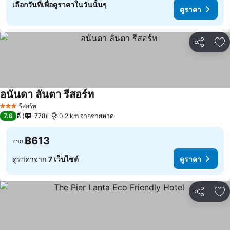
เลือกวันที่เพื่อดูราคาในวันนั้นๆ
ดูราคา
แชร์
เพ
อนันดา ลันตา รีสอร์ท
รีสอร์ท
3 ดาว
7.6
ดี
778
0.2 km จากชายหาด
฿613
จาก
ดูราคาจาก
7 เว็บไซต์
ดูราคา
แชร์
เพ