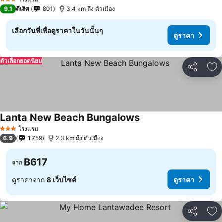
3 ดาว
9.1
ดีเลิศ
801
3.4 km ถึง ตัวเมือง
เลือกวันที่เพื่อดูราคาในวันนั้นๆ
ดูราคา
ตัวเลือกยอดนิยม
แชร์
เพ
Lanta New Beach Bungalows
โรงแรม
3 ดาว
6.9
1,759
2.3 km ถึง ตัวเมือง
฿617
จาก
ดูราคาจาก
8 เว็บไซต์
ดูราคา
แชร์
เพ