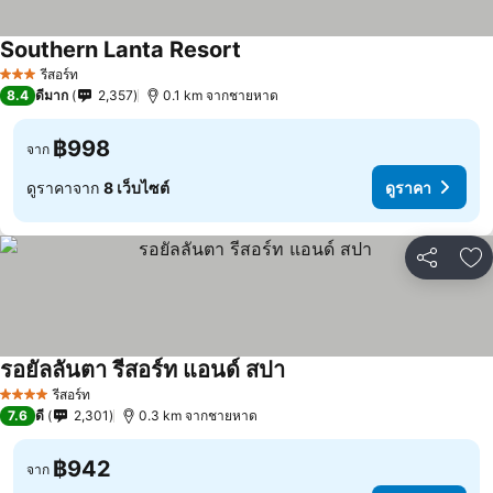
Southern Lanta Resort
รีสอร์ท
3 ดาว
8.4
ดีมาก
2,357
0.1 km จากชายหาด
฿998
จาก
ดูราคาจาก
8 เว็บไซต์
ดูราคา
แชร์
เพ
รอยัลลันตา รีสอร์ท แอนด์ สปา
รีสอร์ท
4 ดาว
7.6
ดี
2,301
0.3 km จากชายหาด
฿942
จาก