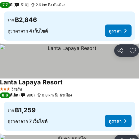
3 ดาว
7.7
ดี
510
2.6 km ถึง ตัวเมือง
฿2,846
จาก
ดูราคาจาก
4 เว็บไซต์
ดูราคา
แชร์
เพ
Lanta Lapaya Resort
รีสอร์ท
3 ดาว
8.6
ดีเลิศ
990
0.8 km ถึง ตัวเมือง
฿1,259
จาก
ดูราคาจาก
7 เว็บไซต์
ดูราคา