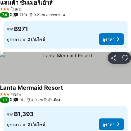
แลนต้า ซัมเมอร์เฮ้าส์
โรงแรม
3 ดาว
7.9
ดี
710
0.2 km จากชายหาด
฿971
จาก
ดูราคาจาก
2 เว็บไซต์
ดูราคา
แชร์
เพ
Lanta Mermaid Resort
รีสอร์ท
3 ดาว
7.7
ดี
91
4.0 km ถึง ตัวเมือง
฿1,393
จาก
ดูราคาจาก
2 เว็บไซต์
ดูราคา