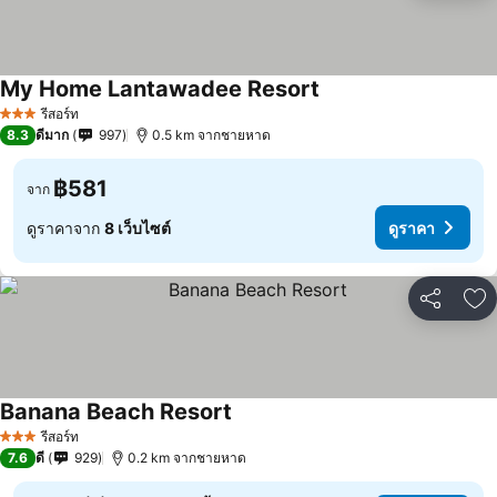
My Home Lantawadee Resort
รีสอร์ท
3 ดาว
8.3
ดีมาก
997
0.5 km จากชายหาด
฿581
จาก
ดูราคาจาก
8 เว็บไซต์
ดูราคา
แชร์
เพ
Banana Beach Resort
รีสอร์ท
3 ดาว
7.6
ดี
929
0.2 km จากชายหาด