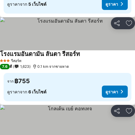
ดูราคาจาก
5 เว็บไซต์
ดูราคา
แชร์
เพ
โรงแรมอันดามัน ลันตา รีสอร์ท
รีสอร์ท
3 ดาว
7.6
ดี
1,623
0.1 km จากชายหาด
฿755
จาก
ดูราคาจาก
6 เว็บไซต์
ดูราคา
แชร์
เพ