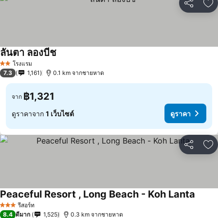
แชร์
เพ
ลันตา ลองบีช
โรงแรม
2 ดาว
7.3
1,161
0.1 km จากชายหาด
฿1,321
จาก
ดูราคาจาก
1 เว็บไซต์
ดูราคา
แชร์
เพ
Peaceful Resort , Long Beach - Koh Lanta
รีสอร์ท
3 ดาว
8.4
ดีมาก
1,525
0.3 km จากชายหาด