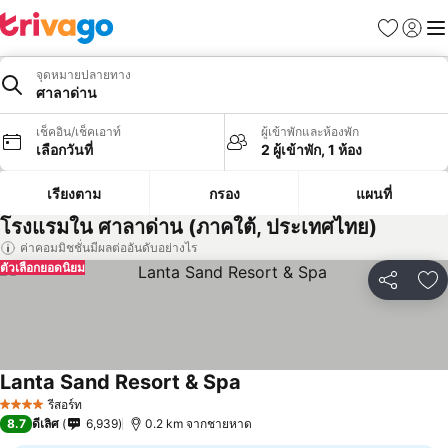
รายการโป
เข้าสู่ร
เมนู
จุดหมายปลายทาง
ศาลาด่าน
เช็คอิน/เช็คเอาท์
ผู้เข้าพักและห้องพัก
เลือกวันที่
2 ผู้เข้าพัก, 1 ห้อง
เรียงตาม
กรอง
แผนที่
โรงแรมใน ศาลาด่าน (ภาคใต้, ประเทศไทย)
ค่าคอมมิชชั่นมีผลต่ออันดับอย่างไร
ตัวเลือกยอดนิยม
แชร์
เพ
Lanta Sand Resort & Spa
รีสอร์ท
4 ดาว
8.7
ดีเลิศ
6,939
0.2 km จากชายหาด