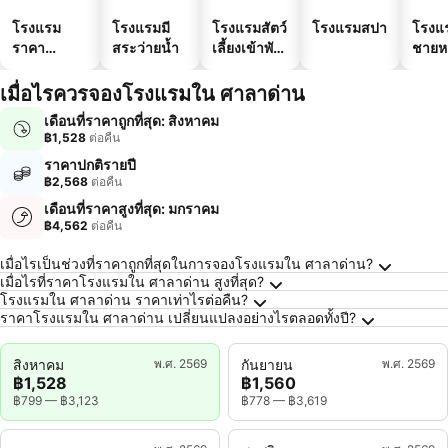
โรงแรม
โรงแรมมี
โรงแรมสัตว์
โรงแรมสปา
โรงแ
ราคา
สระว่ายน้ำ
เลี้ยงเข้าพัก
ชายห
ประหยัด
ได้
เมื่อไรควรจองโรงแรมใน ศาลาด่าน
เดือนที่ราคาถูกที่สุด: สิงหาคม
฿1,528
ต่อคืน
ราคาปกติรายปี
฿2,568
ต่อคืน
เดือนที่ราคาสูงที่สุด: มกราคม
฿4,562
ต่อคืน
คำถามที่พบบ่อยเกี่ยวกับ ศาลาด่าน
เมื่อไรเป็นช่วงที่ราคาถูกที่สุดในการจองโรงแรมใน ศาลาด่าน?
เมื่อไรที่ราคาโรงแรมใน ศาลาด่าน สูงที่สุด?
โรงแรมใน ศาลาด่าน ราคาเท่าไรต่อคืน?
ราคาโรงแรมใน ศาลาด่าน เปลี่ยนแปลงอย่างไรตลอดทั้งปี?
สิงหาคม
พ.ศ. 2569
กันยายน
พ.ศ. 2569
฿1,528
฿1,560
฿799
—
฿3,123
฿778
—
฿3,619