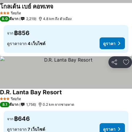
โกลเด้น เบย์ คอทเทจ
รีสอร์ท
3 ดาว
8.0
ดีมาก
2,219
4.8 km ถึง ตัวเมือง
฿856
จาก
ดูราคาจาก
4 เว็บไซต์
ดูราคา
แชร์
เพ
D.R. Lanta Bay Resort
รีสอร์ท
3 ดาว
8.1
ดีมาก
1,756
0.2 km จากชายหาด
฿646
จาก
ดูราคาจาก
7 เว็บไซต์
ดูราคา