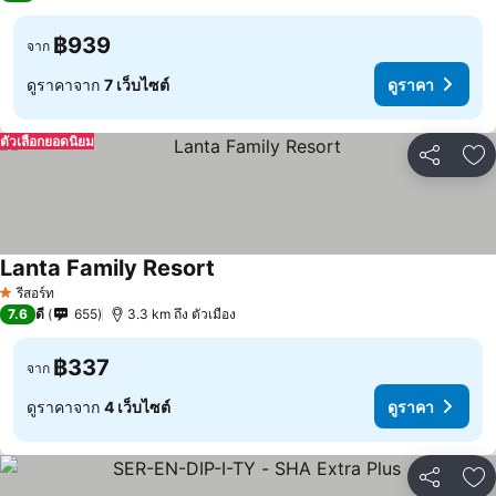
฿939
จาก
ดูราคาจาก
7 เว็บไซต์
ดูราคา
ตัวเลือกยอดนิยม
แชร์
เพ
Lanta Family Resort
รีสอร์ท
1 ดาว
7.6
ดี
655
3.3 km ถึง ตัวเมือง
฿337
จาก
ดูราคาจาก
4 เว็บไซต์
ดูราคา
แชร์
เพ