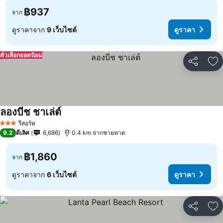
฿937
จาก
ดูราคาจาก
9 เว็บไซต์
ดูราคา
ตัวเลือกยอดนิยม
แชร์
เพ
ลองบีช ชาเล่ต์
รีสอร์ท
3 ดาว
9.2
ดีเลิศ
6,686
0.4 km จากชายหาด
฿1,860
จาก
ดูราคาจาก
6 เว็บไซต์
ดูราคา
แชร์
เพ