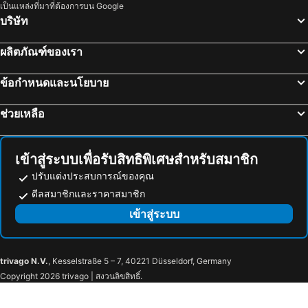
พัทลุง, ภาคใต้ โรงแรม
กรุงเทพฯ, ภาคกลาง โรงแรม
เป็นแหล่งที่มาที่ต้องการบน Google
บริษัท
พัทยา, ภาคตะวันออก โรงแรม
หัวหิน, ภาคกลาง โรงแรม
เชียงใหม่, ภาคเหนือ โรงแรม
ชลบุรี, ภาคตะวันออก โรงแรม
ผลิตภัณฑ์ของเรา
หาดป่าตอง, ภาคใต้ โรงแรม
ระยอง, ภาคตะวันออก โรงแรม
ข้อกำหนดและนโยบาย
กาญจนบุรี, ภาคกลาง โรงแรม
ภูเก็ตทาวน์, ภาคใต้ โรงแรม
ช่วยเหลือ
เข้าสู่ระบบเพื่อรับสิทธิพิเศษสำหรับสมาชิก
ปรับแต่งประสบการณ์ของคุณ
ดีลสมาชิกและราคาสมาชิก
เข้าสู่ระบบ
trivago N.V.
, Kesselstraße 5 – 7, 40221 Düsseldorf, Germany
Copyright 2026 trivago | สงวนลิขสิทธิ์.