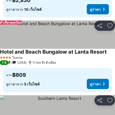
฿2,830
จาก
ดูราคาจาก
10 เว็บไซต์
ดูราคา
ตัวเลือกยอดนิยม
แชร์
เพ
Hotel and Beach Bungalow at Lanta Resort
โรงแรม
4 ดาว
7.8
ดี
1,044
1.1 km ถึง ตัวเมือง
฿809
จาก
ดูราคาจาก
5 เว็บไซต์
ดูราคา
แชร์
เพ