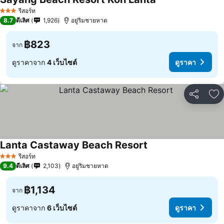
รีสอร์ท
3 ดาว
8.7
ดีเลิศ
1,926
อยู่ริมชายหาด
฿823
จาก
ดูราคาจาก
4 เว็บไซต์
ดูราคา
แชร์
เพ
Lanta Castaway Beach Resort
รีสอร์ท
3 ดาว
9.4
ดีเลิศ
2,103
อยู่ริมชายหาด
฿1,134
จาก
ดูราคาจาก
6 เว็บไซต์
ดูราคา