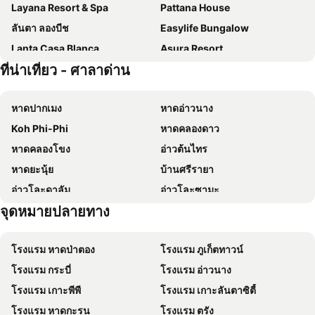
Layana Resort & Spa
Pattana House
ลันตา ลองบีช
Easylife Bungalow
Lanta Casa Blanca
Asura Resort
ที่น่าเที่ยว - ศาลาด่าน
ลันตาวิลลารีสอร์ท
Hotel and Beach Bungalow at Lanta Resort
Chaba Bungalows
แลนต้า ซัมเมอร์เฮ้าส์
หาดปากเมง
หาดอ่าวนาง
The Sea @ Lanta Hotel
Lanta Just Come Hotel
Koh Phi-Phi
หาดคลองดาว
Lanta Thip House
P.U.P Bamboo Bungalow
หาดคลองโขง
อ่าวต้นไทร
ลันตา เอเมอรัลด์ บังกะโล
ลันตา การ์เด้น โฮม
หาดยะนุ้ย
บ้านศรีรายา
บ้านเขาไม้แก้ว ลันตา วิลเลจ
Lanta New Beach Bungalows
อ่าวโละดาลัม
อ่าวโละซามะ
Lanta Nice Beach House
Mada Lanta Mai Keaw
จุดหมายปลายทาง
แอตแลนติส ไดฟ์วิ่ง
ค่ายช้าง
โรงแรมสุนทรียา ลันตา
ลันตา ไมอามี รีสอร์ท
Lanta Darawadee Resort
ลันตา บี การ์เด้น
โรงแรม หาดป่าตอง
โรงแรม ภูเก็ตทาวน์
Phongpipat Lanta Mansion
Lanta Sport Resort
โรงแรม กระบี่
โรงแรม อ่าวนาง
Hatzanda Lanta Resort
อาลันตา วิลล่า
โรงแรม เกาะพีพี
โรงแรม เกาะลันตาซิตี้
The Wings Boutique Hotels Krabi Ko Lanta
Lanta For Rest Boutique Hotel
โรงแรม หาดกะรน
โรงแรม ตรัง
Non Du Lay Guesthouse
Cha-Cha Hotel