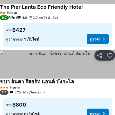
The Pier Lanta Eco Friendly Hotel
โรงแรม
2 ดาว
9.7
ดีเลิศ
42
3.0 km ถึง ตัวเมือง
฿427
จาก
ดูราคาจาก
1 เว็บไซต์
ดูราคา
แชร์
เพ
ชบา ลันตา รีสอร์ท แอนด์ บังกะโล
โรงแรม
3 ดาว
7.4
572
อยู่ริมชายหาด
฿800
จาก
ดูราคาจาก
6 เว็บไซต์
ดูราคา