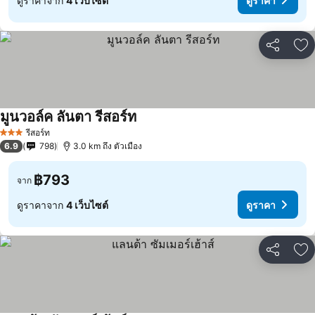
ดูราคาจาก
4 เว็บไซต์
ดูราคา
แชร์
เพ
มูนวอล์ค ลันตา รีสอร์ท
รีสอร์ท
3 ดาว
6.9
798
3.0 km ถึง ตัวเมือง
฿793
จาก
ดูราคาจาก
4 เว็บไซต์
ดูราคา
แชร์
เพ