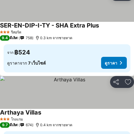
SER-EN-DIP-I-TY - SHA Extra Plus
รีสอร์ท
3 ดาว
9.4
ดีเลิศ
758
0.3 km จากชายหาด
฿524
จาก
ดูราคาจาก
7 เว็บไซต์
ดูราคา
แชร์
เพ
Arthaya Villas
โรงแรม
3 ดาว
9.7
ดีเลิศ
674
0.4 km จากชายหาด