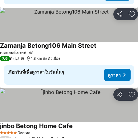
แชร์
เพ
Zamanja Betong106 Main Street
ดูราคา
เบดแอนด์เบรคฟาสต์
7.6
ดี
9
1.8 km ถึง ตัวเมือง
เลือกวันที่เพื่อดูราคาในวันนั้นๆ
ดูราคา
แชร์
เพ
๋jinbo Betong Home Cafe
ดูราคา
โฮสเทล
5 ดาว