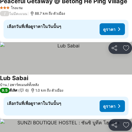
Peaceful Getaway @ Betong He Ping Village
ดู
โรงแรม
3 ดาว
/
88.7 km ถึง ตัวเมือง
ไม่มีคะแนน
เลือกวันที่เพื่อดูราคาในวันนั้นๆ
ดูราคา
แชร์
เพ
Lub Sabai
ดูราคา
บ้าน / อพาร์ทเมนท์ทั้งหลัง
9.5
ดีเลิศ
6
1.0 km ถึง ตัวเมือง
เลือกวันที่เพื่อดูราคาในวันนั้นๆ
ดูราคา
แชร์
เพ