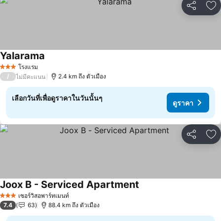
แชร์
เพ
Yalarama
ดูราคา
โรงแรม
3 ดาว
/
2.4 km ถึง ตัวเมือง
ไม่มีคะแนน
เลือกวันที่เพื่อดูราคาในวันนั้นๆ
ดูราคา
แชร์
เพ
Joox B - Serviced Apartment
ดูราคา
เซอร์วิสอพาร์ทเมนท์
3 ดาว
7.4
63
88.4 km ถึง ตัวเมือง