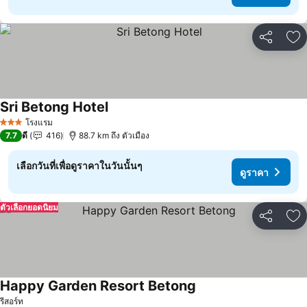
แชร์
เพ
Sri Betong Hotel
ดูราคา
โรงแรม
3 ดาว
7.7
ดี
416
88.7 km ถึง ตัวเมือง
เลือกวันที่เพื่อดูราคาในวันนั้นๆ
ดูราคา
ตัวเลือกยอดนิยม
แชร์
เพ
Happy Garden Resort Betong
ดูราคา
รีสอร์ท