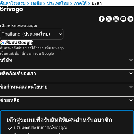
ค้นหาโรงแรม
เอเชีย
ประเทศไทย
ภาคใต้
ยะลา
ระยอง, ภาคตะวันออก โรงแรม
กาญจนบุรี, ภาคกลาง โรงแรม
ภูเก็ตทาวน์, ภาคใต้ โรงแรม
Facebook
Twitter
Insta
Yo
เลือกประเทศของคุณ
เพิ่มบน Google
ค้นหาผลลัพธ์ของเราได้ง่ายๆ: เพิ่ม trivago
เป็นแหล่งที่มาที่ต้องการบน Google
บริษัท
ผลิตภัณฑ์ของเรา
ข้อกำหนดและนโยบาย
ช่วยเหลือ
เข้าสู่ระบบเพื่อรับสิทธิพิเศษสำหรับสมาชิก
ปรับแต่งประสบการณ์ของคุณ