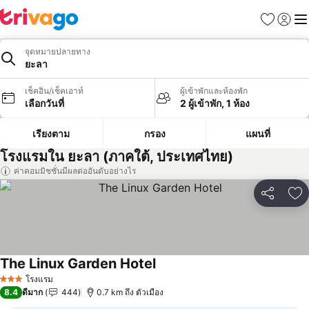
รายการโป
เข้าสู่ร
เมนู
จุดหมายปลายทาง
ยะลา
เช็คอิน/เช็คเอาท์
ผู้เข้าพักและห้องพัก
เลือกวันที่
2 ผู้เข้าพัก, 1 ห้อง
เรียงตาม
กรอง
แผนที่
โรงแรมใน ยะลา (ภาคใต้, ประเทศไทย)
ค่าคอมมิชชั่นมีผลต่ออันดับอย่างไร
แชร์
เพ
The Linux Garden Hotel
ดูราคา
โรงแรม
3 ดาว
8.4
ดีมาก
444
0.7 km ถึง ตัวเมือง