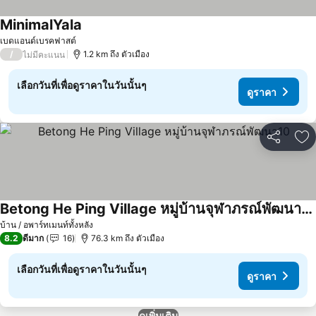
MinimalYala
ดูราคา
เบดแอนด์เบรคฟาสต์
/
1.2 km ถึง ตัวเมือง
ไม่มีคะแนน
เลือกวันที่เพื่อดูราคาในวันนั้นๆ
ดูราคา
แชร์
เพ
Betong He Ping Village หมู่บ้านจุฬาภรณ์พัฒนา10
ดูราคา
บ้าน / อพาร์ทเมนท์ทั้งหลัง
8.2
ดีมาก
16
76.3 km ถึง ตัวเมือง
เลือกวันที่เพื่อดูราคาในวันนั้นๆ
ดูราคา
ดูเพิ่มเติม