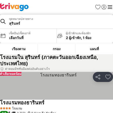
รายการโป
เข้าสู่ร
เมนู
จุดหมายปลายทาง
สุรินทร์
เช็คอิน/เช็คเอาท์
ผู้เข้าพักและห้องพัก
เลือกวันที่
2 ผู้เข้าพัก, 1 ห้อง
เรียงตาม
กรอง
แผนที่
โรงแรมใน สุรินทร์ (ภาคตะวันออกเฉียงเหนือ,
ประเทศไทย)
ค่าคอมมิชชั่นมีผลต่ออันดับอย่างไร
ตัวเลือกยอดนิยม
แชร์
เพ
โรงแรมทองธารินทร์
โรงแรม
4 ดาว