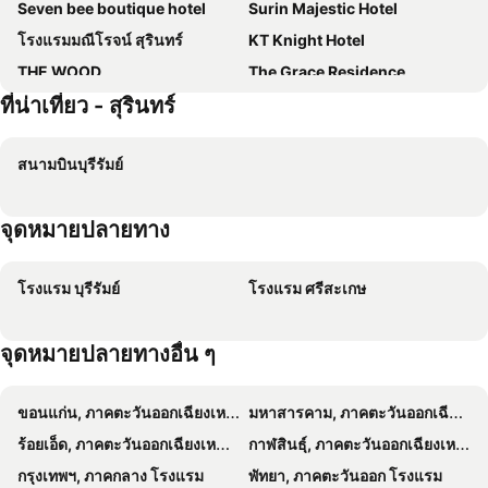
Seven bee boutique hotel
Surin Majestic Hotel
โรงแรมมณีโรจน์ สุรินทร์
KT Knight Hotel
THE WOOD
The Grace Residence
ที่น่าเที่ยว - สุรินทร์
One Fu Hotel
Jarat Mansion
The Hub Hotel Surin
Destino Hotel Surin
สนามบินบุรีรัมย์
Sorin hotel
อพาร์ตเมนต์ กฤษดาแกรนด์พาเลส
Hop Inn Surin
Thong Paeka
จุดหมายปลายทาง
Tk Mansion Surin
PPS Home
โรงแรมโซริน บูทีค
The Lion Residence
โรงแรม บุรีรัมย์
โรงแรม ศรีสะเกษ
The Phant Hotel
The Gun
S-house Hotel Surin
N-Joy Place
จุดหมายปลายทางอื่น ๆ
Mile Place
Green Leaf Resort
Baan Tawan Shine Surin
Martina
ขอนแก่น, ภาคตะวันออกเฉียงเหนือ โรงแรม
มหาสารคาม, ภาคตะวันออกเฉียงเหนือ โรงแรม
ร้อยเอ็ด, ภาคตะวันออกเฉียงเหนือ โรงแรม
กาฬสินธุ์, ภาคตะวันออกเฉียงเหนือ โรงแรม
กรุงเทพฯ, ภาคกลาง โรงแรม
พัทยา, ภาคตะวันออก โรงแรม