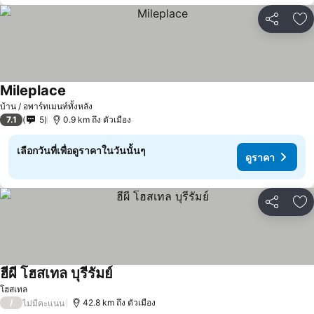
แชร์
เพ
Mileplace
บ้าน / อพาร์ทเมนท์ทั้งหลัง
7.1
5
0.9 km ถึง ตัวเมือง
เลือกวันที่เพื่อดูราคาในวันนั้นๆ
ดูราคา
แชร์
เพ
ฮีผี โฮสเทล บุรีรัมย์
โฮสเทล
/
42.8 km ถึง ตัวเมือง
ไม่มีคะแนน