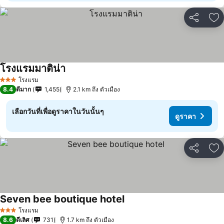
แชร์
เพ
โรงแรมมาติน่า
โรงแรม
3 ดาว
8.4
ดีมาก
1,455
2.1 km ถึง ตัวเมือง
เลือกวันที่เพื่อดูราคาในวันนั้นๆ
ดูราคา
แชร์
เพ
Seven bee boutique hotel
โรงแรม
3 ดาว
8.6
ดีเลิศ
731
1.7 km ถึง ตัวเมือง