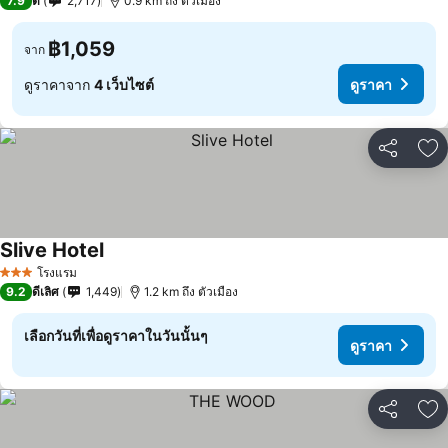
7.9
ดี
2,717
0.9 km ถึง ตัวเมือง
฿1,059
จาก
ดูราคาจาก
4 เว็บไซต์
ดูราคา
แชร์
เพ
Slive Hotel
โรงแรม
3 ดาว
9.2
ดีเลิศ
1,449
1.2 km ถึง ตัวเมือง
เลือกวันที่เพื่อดูราคาในวันนั้นๆ
ดูราคา
แชร์
เพ