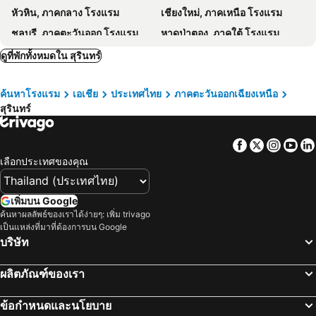
หัวหิน, ภาคกลาง โรงแรม
เชียงใหม่, ภาคเหนือ โรงแรม
ชลบุรี, ภาคตะวันออก โรงแรม
หาดป่าตอง, ภาคใต้ โรงแรม
ระยอง, ภาคตะวันออก โรงแรม
กาญจนบุรี, ภาคกลาง โรงแรม
ดูที่พักทั้งหมดใน สุรินทร์
ภูเก็ตทาวน์, ภาคใต้ โรงแรม
ค้นหาโรงแรม
เอเชีย
ประเทศไทย
ภาคตะวันออกเฉียงเหนือ
สุรินทร์
Facebook
Twitter
Insta
Yo
เลือกประเทศของคุณ
เพิ่มบน Google
ค้นหาผลลัพธ์ของเราได้ง่ายๆ: เพิ่ม trivago
เป็นแหล่งที่มาที่ต้องการบน Google
บริษัท
ผลิตภัณฑ์ของเรา
ข้อกำหนดและนโยบาย