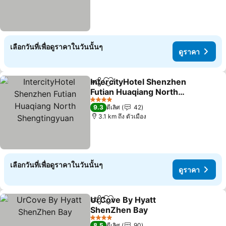
เลือกวันที่เพื่อดูราคาในวันนั้นๆ
ดูราคา
IntercityHotel Shenzhen
แชร์
เพิ่มในรายการโปรด
Futian Huaqiang North
Shengtingyuan
ดูราคา
4 ดาว
9.3
ดีเลิศ
42
3.1 km ถึง ตัวเมือง
เลือกวันที่เพื่อดูราคาในวันนั้นๆ
ดูราคา
UrCove By Hyatt
แชร์
เพิ่มในรายการโปรด
ShenZhen Bay
ดูราคา
4 ดาว
8.5
ดีเลิศ
90