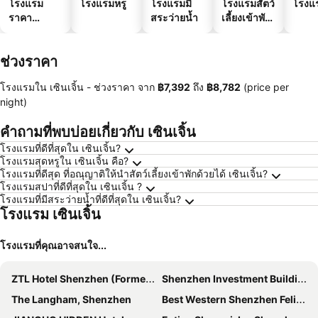
โรงแรม
โรงแรมหรู
โรงแรมมี
โรงแรมสัตว์
โรงแ
ราคา
สระว่ายน้ำ
เลี้ยงเข้าพัก
ประหยัด
ได้
ช่วงราคา
โรงแรมใน เซินเจิ้น -
ช่วงราคา
จาก
‎฿7,392
ถึง
‎฿8,782
(price per
night)
คำถามที่พบบ่อยเกี่ยวกับ เซินเจิ้น
โรงแรมที่ดีที่สุดใน เซินเจิ้น?
โรงแรมสุดหรูใน เซินเจิ้น คือ?
โรงแรมที่ดีสุด ที่อณุญาติให้นำสัตว์เลี้ยงเข้าพักด้วยได้ เซินเจิ้น?
โรงแรมสปาที่ดีที่สุดใน เซินเจิ้น ?
โรงแรมที่มีสระว่ายน้ำที่ดีที่สุดใน เซินเจิ้น?
โรงแรม เซินเจิ้น
โรงแรมที่คุณอาจสนใจ...
ZTL Hotel Shenzhen (Formerly: Days Inn Shenzhen)
Shenzhen Investment Building Hotel
The Langham, Shenzhen
Best Western Shenzhen Felicity