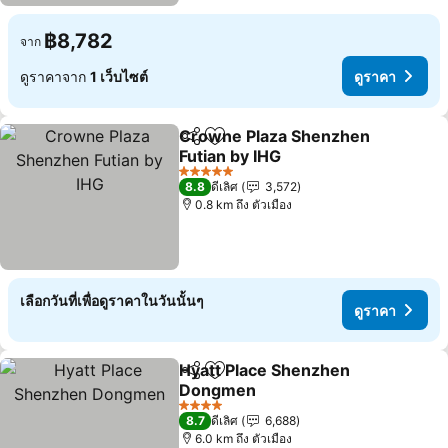
฿8,782
จาก
ดูราคาจาก
1 เว็บไซต์
ดูราคา
Crowne Plaza Shenzhen
แชร์
เพิ่มในรายการโปรด
Futian by IHG
ดูราคา
5 ดาว
8.8
ดีเลิศ
3,572
0.8 km ถึง ตัวเมือง
เลือกวันที่เพื่อดูราคาในวันนั้นๆ
ดูราคา
Hyatt Place Shenzhen
แชร์
เพิ่มในรายการโปรด
Dongmen
ดูราคา
4 ดาว
8.7
ดีเลิศ
6,688
6.0 km ถึง ตัวเมือง