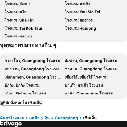
โรงแรม ฮ่องกง
โรงแรม มาเก๊า
หลานไกวฟง
Central Metro Station
The OCT Harbour, Shenzhen - Marriott Executive Apartments
Hampton by Hilton Shenzhen Futian Port
โรงแรม ซไฮ
โรงแรม Yau Ma Tei
สถานีรถไฟฟ้าจอร์แดน
Tung Chung
The Westin Shenzhen Nanshan
Oriental Ginza Hotel Shenzhen
โรงแรม Sha Tin
โรงแรม ดองกวน
Kwun Tong
Shenzhen Bao''an International Airport
Shanshui Trends Hotel North Huaqiang
The Ritz-Carlton, Shenzhen
โรงแรม Tai Kok Tsui
โรงแรม Huidong
Splendid China and China Folk Culture Village
Nanao Xi Chong
Mandarin Oriental, Shenzhen
UrCove by HYATT Futian CBD
โรงแรม ซงฉาน
พิพิธภัณฑ์Shenzen
Huanggang border crossing
Guangdong Hotel
Metropark Hotel Shenzhen
จุดหมายปลายทางอื่น ๆ
Futian border crossing
Lok Ma Chau Metro Station
Holiday Inn Express Shenzhen Dongmen By Ihg
Atour Hotel Shenzhen Huaqiang North
เขตข้ามแดนลกหม่าเชา
Jiaochangwei
Shenzhen Marriott Hotel Nanshan
Ramada Plaza Hotel
กวางโจว, Guangdong โรงแรม
ฝอซาน, Guangdong โรงแรม
Aberdeen Fishing harbour
Tsuen Wan West Metro Station
Vienna International Hotel(dafang Branch)
Mengxiangjiaxingzhenggongyu- Shenzhen Convention And Exhibition Center
ดองกวน, Guangdong โรงแรม
ซงฉาน, Guangdong โรงแรม
APLF Fashion Access
Kowloon Bay Metro Station
Shenzhen Gangxiahui Executive Apartment Futian Convention and Exhibition Center Branch
Nanfeiyuan Hotel
Jiangmen, Guangdong โรงแรม
เซี่ยงไฮ้, เซี่ยงไฮ้ โรงแรม
Shenzhen Happy Valley
Hong Kong International Film & TV Market
Home Inn (Shenzhen Guomao)
Vienna Hotel Mix City
ปักกิ่ง, ปักกิ่ง โรงแรม
มาเก๊า, มาเก๊า โรงแรม
เกาลูนปาร์ค
Wu Kai Sha Metro Station
Peace Hotel
เฉิงตู, Sichuan โรงแรม
ฉงชิ่ง, Chongqing โรงแรม
ซไฮ, Guangdong โรงแรม
หางโจว, Zhejiang โรงแรม
ดูที่พักทั้งหมดใน เซินเจิ้น
ค้นหาโรงแรม
เอเชีย
จีน
Guangdong
เซินเจิ้น