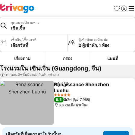
รายการโป
เข้าสู่ร
เมนู
จุดหมายปลายทาง
เซินเจิ้น
เช็คอิน/เช็คเอาท์
ผู้เข้าพักและห้องพัก
เลือกวันที่
2 ผู้เข้าพัก, 1 ห้อง
เรียงตาม
กรอง
แผนที่
โรงแรมใน เซินเจิ้น (Guangdong, จีน)
ค่าคอมมิชชั่นมีผลต่ออันดับอย่างไร
Renaissance Shenzhen
แชร์
เพิ่มในรายการโปรด
Luohu
ดูราคา
5 ดาว
8.5
ดีเลิศ
7,968
6.6 km ถึง ตัวเมือง
เลือกวันที่เพื่อดูราคาในวันนั้นๆ