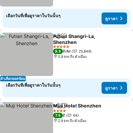
เลือกวันที่เพื่อดูราคาในวันนั้นๆ
ดูราคา
Futian Shangri-La,
แชร์
เพิ่มในรายการโปรด
Shenzhen
ดูราคา
5 ดาว
9.5
ดีเลิศ
25,849
0.8 km ถึง ตัวเมือง
ตัวเลือกยอดนิยม
เลือกวันที่เพื่อดูราคาในวันนั้นๆ
ดูราคา
Muji Hotel Shenzhen
แชร์
เพิ่มในรายการโปรด
ดูราค
4 ดาว
7.5
ดี
64
2.9 km ถึง ตัวเมือง