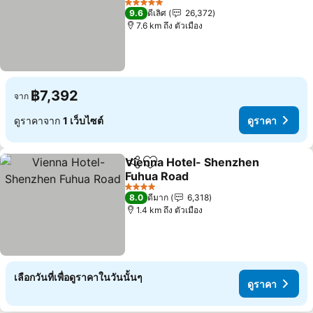
ดูราคา
5 ดาว
9.6
ดีเลิศ
26,372
7.6 km ถึง ตัวเมือง
฿7,392
จาก
ดูราคาจาก
1 เว็บไซต์
ดูราคา
Vienna Hotel- Shenzhen
แชร์
เพิ่มในรายการโปรด
Fuhua Road
ดูราคา
4 ดาว
8.0
ดีมาก
6,318
1.4 km ถึง ตัวเมือง
เลือกวันที่เพื่อดูราคาในวันนั้นๆ
ดูราคา