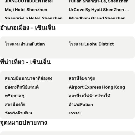
JIANGUO HIDDEN Hotel
Futian Shangri-La, Shenzhen
Muji Hotel Shenzhen
UrCove By Hyatt ShenZhen Bay
Shangri-La Hotel, Shenzhen
Wyndham Grand Shenzhen
อำเภอเมือง - เซินเจิ้น
Hyatt Place Shenzhen Dongmen
Huaqiang Plaza Hotel
Pagoda SSAW Hotel Bao'an Shenzhen
Holiday Inn Express Shenzhen Futian Center by IHG
โรงแรม อำเภอFutian
โรงแรม Luohu District
Metro Grand Hotel
Holiday Inn Express Shenzhen Luohu
JW Marriott Hotel Shenzhen Bao'an
Zense Inn Shenzhen
ที่น่าเที่ยว - เซินเจิ้น
NOA Hotel & SPA Shenzhen
Yijia International
Shanshui Hotel Shenzhen Luohu
Tourism Trend Hotel
สนามบินนานาชาติฮ่องกง
สถานีจิมซาจุ่ย
Grand View Hotel
Taizi Hotel
ฮ่องกงดิสนีย์แลนด์
Airport Express Hong Kong
Shenzhen Apex Hotel (Technology Park Branch)
LIA Hotel Shenzhen Qianhai Baoan Center Turnaround Metro Station
ทซิมชาสชู
สถานีรถไฟฟ้าหว่านไจ๋
Century Plaza Hotel
Shenzhen Lido Hotel
สถานีมงก๊ก
อำเภอFutian
The St. Regis Shenzhen
Seaview Gleetour Hotel Shenzhen
วัดหวังต้าเซียน
เกาลูน
Hilton Shenzhen Shekou Nanhai
Shenzhen Dongmen Colour Hotel
จุดหมายปลายทาง
เกาะฮ่องกง
Tsim Sha Tsui Metro Station
Hampton by Hilton Shenzhen Futian Huaqiangbei
Fuqinglong Huatian Holiday Hotel
Disneyland Resort Metro Station
เซนทรัล
Four Seasons Hotel Shenzhen
Grand Skylight Hotel Shenzhen