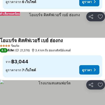
ดูราคาจาก
6 เว็บไซต์
ดูราคา
ตัวเลือกยอดนิยม
แชร์
เพ
โอแบร์จ ดิสคัฟเวอรี่ เบย์ ฮ่องกง
ดูราคา
รีสอร์ท
4 ดาว
8.5
ดีเลิศ
21,376
3.4 km ถึง ฮ่องกงดิสนีย์แลนด์
฿3,044
จาก
ดูราคาจาก
7 เว็บไซต์
ดูราคา
แชร์
เพ