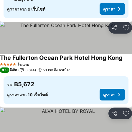
ดูราคาจาก
9 เว็บไซต์
ดูราคา
แชร์
เพ
The Fullerton Ocean Park Hotel Hong Kong
ดูรา
โรงแรม
5 ดาว
8.9
ดีเลิศ
3,814
5.1 km ถึง ตัวเมือง
฿5,672
จาก
ดูราคาจาก
10 เว็บไซต์
ดูราคา
แชร์
เพ