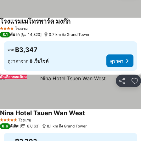
โรงแรมเมโทรพาร์ค มงก๊ก
ดูราคา
โรงแรม
4 ดาว
8.1
ดีมาก
14,820
0.7 km ถึง Grand Tower
฿3,347
จาก
ดูราคาจาก
8 เว็บไซต์
ดูราคา
ตัวเลือกยอดนิยม
แชร์
เพ
Nina Hotel Tsuen Wan West
ดูราคา
โรงแรม
5 ดาว
8.6
ดีเลิศ
87,163
8.1 km ถึง Grand Tower