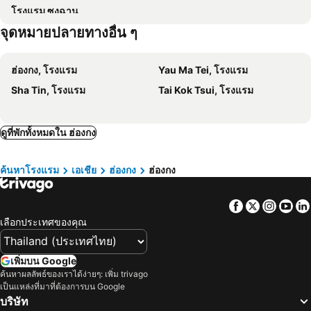
โรงแรม ซงฉาน
Asian Business Aviation
Asia Contemporary Art Show
บิชอป เลย์ อินเตอร์เนชั่นเนล เฮาส์
โรงแรมไอคลับ หว่านไจ๋
จุดหมายปลายทางอื่น ๆ
Hong Kong International Art Fair
Retail Design & In-Store Marketing Expo
โรงแรม สีโฮเต็ล
Novotel Hong Kong Citygate
CARTES in Asia
Lohas Expo
โรงแรมแมนดาริน โอเรียนทัล ฮ่องกง
The Murray, Hong Kong, a Niccolo Hotel
ฮ่องกง, โรงแรม
Yau Ma Tei, โรงแรม
Hong Kong Flower Show
Kowloon Walled City Park
Mini Central
โรงแรมโฟร์ซีซั่น ฮ่องกง
Sha Tin, โรงแรม
Tai Kok Tsui, โรงแรม
Choi Hung Metro Station
Tai Koo Metro Station
เดอะ พอตทิงเกอร์ ฮ่องกง
Butterfly on LKF, Central
Kam Sheung Road Metro Station
Che Kung Temple Metro Station
โรงแรมเจ ดับเบิ้ลยู แมริออท ฮ่องกง
Conrad Hong Kong
ดูที่พักทั้งหมดใน ฮ่องกง
Ovolo Central
Butterfly on Wellington
มาเดรา ฮอลลีวูด
Lan Kwai Fong Hotel @ Kau U Fong
ค้นหาโรงแรม
เอเชีย
ฮ่องกง
ฮ่องกง
Garden View Hong Kong
One96
เดอะ พัตแมน
The Harbourview
Facebook
Twitter
Insta
Yo
Empire Hotel Hong Kong - Wan Chai
สลีป - แคปซูล โฮเทล
เลือกประเทศของคุณ
โรงแรมคิว กรีน หว่านไจ๋ ฮ่องกง (ชื่อเดิม เมโทรพาร์ค หว่านไจ๋)
Hotel Madera Hong Kong
Skyview Hostel
Travelodge Kowloon
เพิ่มบน Google
ค้นหาผลลัพธ์ของเราได้ง่ายๆ: เพิ่ม trivago
O' Hotel
AKI Hotel Hong Kong - MGallery Collection
เป็นแหล่งที่มาที่ต้องการบน Google
JEN Hong Kong by Shangri-La
The Park Lane Hong Kong, Autograph Collection
บริษัท