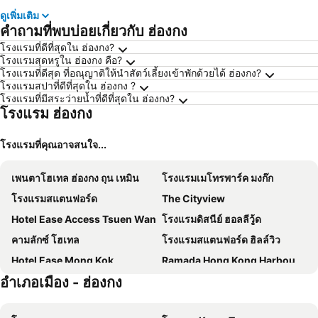
ดูเพิ่มเติม
คำถามที่พบบ่อยเกี่ยวกับ ฮ่องกง
โรงแรมที่ดีที่สุดใน ฮ่องกง?
โรงแรมสุดหรูใน ฮ่องกง คือ?
โรงแรมที่ดีสุด ที่อณุญาติให้นำสัตว์เลี้ยงเข้าพักด้วยได้ ฮ่องกง?
โรงแรมสปาที่ดีที่สุดใน ฮ่องกง ?
โรงแรมที่มีสระว่ายน้ำที่ดีที่สุดใน ฮ่องกง?
โรงแรม ฮ่องกง
โรงแรมที่คุณอาจสนใจ...
เพนตาโฮเทล ฮ่องกง ถุน เหมิน
โรงแรมเมโทรพาร์ค มงก๊ก
โรงแรมสแตนฟอร์ด
The Cityview
Hotel Ease Access Tsuen Wan
โรงแรมดิสนีย์ ฮอลลีวู้ด
คามลักซ์ โฮเทล
โรงแรมสแตนฟอร์ด ฮิลล์วิว
Hotel Ease Mong Kok
Ramada Hong Kong Harbour View
อำเภอเมือง - ฮ่องกง
Wharney Hotel
โรงแรมเดอะ เกาลูน
Dorsett Wanchai
Hotel Ease Tsuen Wan