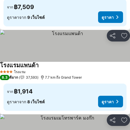
฿7,509
จาก
ดูราคาจาก
9 เว็บไซต์
ดูราคา
แชร์
เพ
โรงแรมแพนด้า
ดูราคา
โรงแรม
4 ดาว
8.3
ดีมาก
37,593
7.7 km ถึง Grand Tower
฿1,914
จาก
ดูราคาจาก
8 เว็บไซต์
ดูราคา
แชร์
เพ