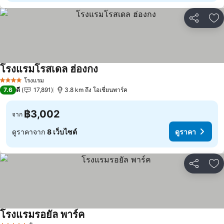
แชร์
เพ
โรงแรมโรสเดล ฮ่องกง
ดูราคา
โรงแรม
4 ดาว
7.6
ดี
17,891
3.8 km ถึง โอเชี่ยนพาร์ค
฿3,002
จาก
ดูราคาจาก
8 เว็บไซต์
ดูราคา
แชร์
เพ
โรงแรมรอยัล พาร์ค
ดูราคา