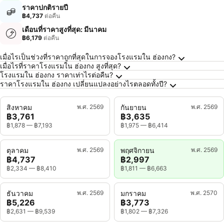
ราคาปกติรายปี
฿4,737
ต่อคืน
เดือนที่ราคาสูงที่สุด: มีนาคม
฿6,179
ต่อคืน
คำถามที่พบบ่อยเกี่ยวกับ ฮ่องกง
เมื่อไรเป็นช่วงที่ราคาถูกที่สุดในการจองโรงแรมใน ฮ่องกง?
เมื่อไรที่ราคาโรงแรมใน ฮ่องกง สูงที่สุด?
โรงแรมใน ฮ่องกง ราคาเท่าไรต่อคืน?
ราคาโรงแรมใน ฮ่องกง เปลี่ยนแปลงอย่างไรตลอดทั้งปี?
สิงหาคม
พ.ศ. 2569
กันยายน
พ.ศ. 2569
฿3,761
฿3,635
฿1,878
—
฿7,193
฿1,975
—
฿6,414
ตุลาคม
พ.ศ. 2569
พฤศจิกายน
พ.ศ. 2569
฿4,737
฿2,997
฿2,334
—
฿8,410
฿1,811
—
฿6,663
ธันวาคม
พ.ศ. 2569
มกราคม
พ.ศ. 2570
฿5,226
฿3,773
฿2,631
—
฿9,539
฿1,802
—
฿7,326