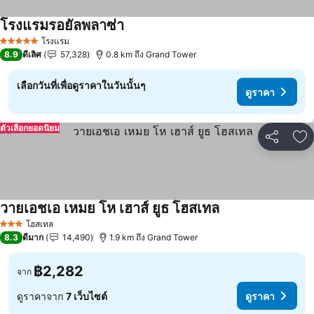
โรงแรมรอยัลพลาซ่า
ดูราคา
โรงแรม
5 ดาว
8.9
ดีเลิศ
57,328
0.8 km ถึง Grand Tower
เลือกวันที่เพื่อดูราคาในวันนั้นๆ
ดูราคา
ตัวเลือกยอดนิยม
แชร์
เพ
วายเอชเอ เหมย โห เฮาส์ ยูธ โฮสเทล
ดูราคา
โฮสเทล
3 ดาว
8.3
ดีมาก
14,490
1.9 km ถึง Grand Tower
฿2,282
จาก
ดูราคาจาก
7 เว็บไซต์
ดูราคา