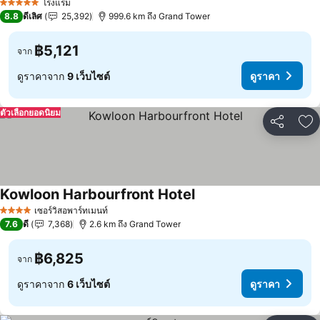
โรงแรม
5 ดาว
8.8
ดีเลิศ
25,392
999.6 km ถึง Grand Tower
฿5,121
จาก
ดูราคาจาก
9 เว็บไซต์
ดูราคา
ตัวเลือกยอดนิยม
แชร์
เพ
Kowloon Harbourfront Hotel
ดูราคา
เซอร์วิสอพาร์ทเมนท์
4 ดาว
7.6
ดี
7,368
2.6 km ถึง Grand Tower
฿6,825
จาก
ดูราคาจาก
6 เว็บไซต์
ดูราคา