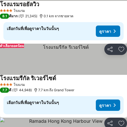
โรงแรมรอยัลวิว
ดูราคา
โรงแรม
4 ดาว
8.1
ดีมาก
21,345
0.1 km จากชายหาด
เลือกวันที่เพื่อดูราคาในวันนั้นๆ
ดูราคา
ตัวเลือกยอดนิยม
แชร์
เพ
โรงแรมรีกัล ริเวอร์ไซด์
ดูราคา
โรงแรม
4 ดาว
7.7
ดี
44,948
7.7 km ถึง Grand Tower
เลือกวันที่เพื่อดูราคาในวันนั้นๆ
ดูราคา
แชร์
เพ