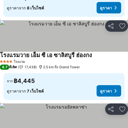
ดูราคาจาก
8 เว็บไซต์
ดูราคา
แชร์
เพ
โรงแรมวาย เอ็ม ซี เอ ซาลิสบูรี่ ฮ่องกง
ดูราคา
โรงแรม
4 ดาว
8.7
ดีเลิศ
17,438
2.5 km ถึง Grand Tower
฿4,445
จาก
ดูราคาจาก
7 เว็บไซต์
ดูราคา
แชร์
เพ