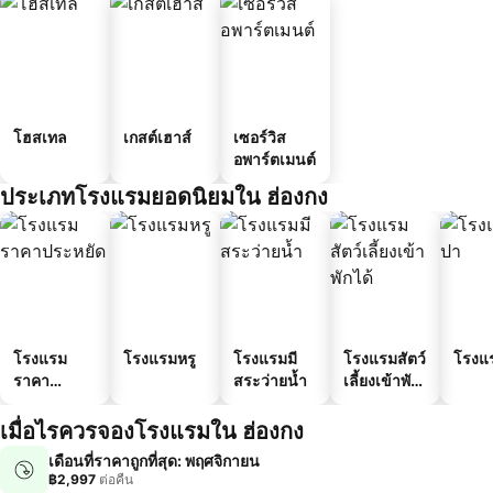
โฮสเทล
เกสต์เฮาส์
เซอร์วิส
อพาร์ตเมนต์
ประเภทโรงแรมยอดนิยมใน ฮ่องกง
โรงแรม
โรงแรมหรู
โรงแรมมี
โรงแรมสัตว์
โรงแ
ราคา
สระว่ายน้ำ
เลี้ยงเข้าพัก
ประหยัด
ได้
เมื่อไรควรจองโรงแรมใน ฮ่องกง
เดือนที่ราคาถูกที่สุด: พฤศจิกายน
฿2,997
ต่อคืน