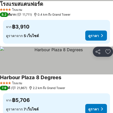
โรงแรมสแตนฟอร์ด
ดูราคา
โรงแรม
4 ดาว
8.2
ดีมาก
11,711
0.4 km ถึง Grand Tower
฿3,910
จาก
ดูราคาจาก
5 เว็บไซต์
ดูราคา
แชร์
เพ
Harbour Plaza 8 Degrees
ดูราคา
โรงแรม
4 ดาว
7.9
ดี
21,867
2.2 km ถึง Grand Tower
฿5,706
จาก
ดูราคาจาก
7 เว็บไซต์
ดูราคา