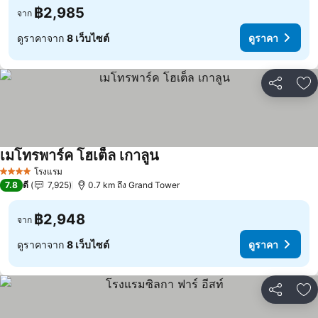
฿2,985
จาก
ดูราคาจาก
8 เว็บไซต์
ดูราคา
แชร์
เพ
เมโทรพาร์ค โฮเต็ล เกาลูน
ดูราคา
โรงแรม
4 ดาว
7.8
ดี
7,925
0.7 km ถึง Grand Tower
฿2,948
จาก
ดูราคาจาก
8 เว็บไซต์
ดูราคา
แชร์
เพ