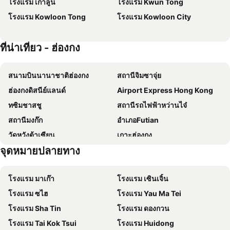
โรงแรม เกาลูน
โรงแรม Kwun Tong
Disney Explorers Lodge
Ramada Hong Kong Grand View
โรงแรม Kowloon Tong
โรงแรม Kowloon City
โรงแรมรีกัล เกาลูน
โรงแรมแพนด้า
โรงแรมรอยัลพลาซ่า
โรงแรมเบสต์เวสเทิร์นพลัส เกาลูน
ที่น่าเที่ยว - ฮ่องกง
โรงแรมมาโคโปโลฮ่องกง
Holiday Inn Golden Mile Hong Kong By Ihg
โรงแรมไบรตัน ฮ่องกง
Four Points by Sheraton Hong Kong, Tung Chung
สนามบินนานาชาติฮ่องกง
สถานีจิมซาจุ่ย
โรงแรมบีพี อินเตอร์เนชั่นแนล
Hotel COZi Harbour View
ฮ่องกงดิสนีย์แลนด์
Airport Express Hong Kong
โรงแรมวาย เอ็ม ซี เอ ซาลิสบูรี่ ฮ่องกง
โรงแรมเบสท์เวสเทิร์น พลัส ฮ่องกง
ทซิมชาสชู
สถานีรถไฟฟ้าหว่านไจ๋
โรงแรมรีกัล แอร์พอร์ต
Regala Skycity Hotel
สถานีมงก๊ก
อำเภอFutian
โรงแรมแรมเบลอร์ การ์เด้น
โรงแรมนิวเวิลด์ มิลเลนเนียม ฮ่องกง
วัดหวังต้าเซียน
เกาะฮ่องกง
โรงแรมรีกัล ริเวอร์ไซด์
Grand Bay View Hotel
จุดหมายปลายทาง
เกาลูน
Tsim Sha Tsui Metro Station
Hotel Cozi Resort
โรงแรมรอยัลวิว
Disneyland Resort Metro Station
เซนทรัล
ไอบิสฮ่องกงเซ็นทรัล & เซิงหว่านโฮเต็ล
โรงแรมไอคลับ หว่านไจ๋
โรงแรม มาเก๊า
โรงแรม เซินเจิ้น
Central Metro Station
หลานไกวฟง
โรงแรมเอ็มวัน เหยามาไต๋
Hotel Alexandra
โรงแรม ซไฮ
โรงแรม Yau Ma Tei
สถานีรถไฟฟ้าจอร์แดน
Kwun Tong
โรงแรมโกลด์โคสต์ ฮ่องกง
เมโทรพาร์ค โฮเต็ล เกาลูน
โรงแรม Sha Tin
โรงแรม ดองกวน
Tung Chung
East Tsim Sha Tsui Metro Station
The Royal Pacific Hotel & Towers
ไวไฟบูติกโฮเต็ล
โรงแรม Tai Kok Tsui
โรงแรม Huidong
Asias Fashion Jewellery & Accessories Fair-March
Interfiliere Hongkong
The Emperor Hotel
Dorsett Mongkok, Hong Kong