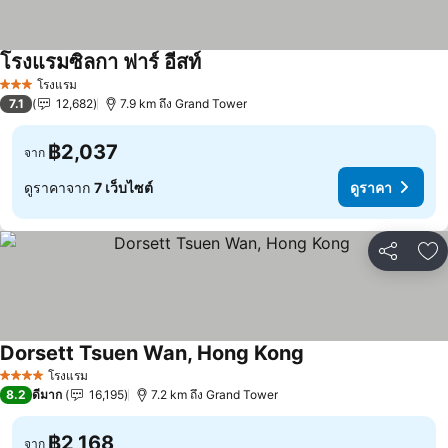
โรงแรมซิลกา ฟาร์ อีสท์
ดูราคา
โรงแรม
3 ดาว
7.1
12,682
7.9 km ถึง Grand Tower
฿2,037
จาก
ดูราคาจาก
7 เว็บไซต์
ดูราคา
แชร์
เพ
Dorsett Tsuen Wan, Hong Kong
ดูราคา
โรงแรม
4 ดาว
8.2
ดีมาก
16,195
7.2 km ถึง Grand Tower
฿2,168
จาก