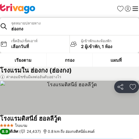
รายการโป
เข้าสู่ร
เมนู
จุดหมายปลายทาง
ฮ่องกง
เช็คอิน/เช็คเอาท์
ผู้เข้าพักและห้องพัก
เลือกวันที่
2 ผู้เข้าพัก, 1 ห้อง
เรียงตาม
กรอง
แผนที่
โรงแรมใน ฮ่องกง (ฮ่องกง)
ค่าคอมมิชชั่นมีผลต่ออันดับอย่างไร
แชร์
เพ
โรงแรมดิสนีย์ ฮอลลีวู้ด
ดูราคา
โรงแรม
4 ดาว
8.9
ดีเลิศ
24,437
0.8 km ถึง ฮ่องกงดิสนีย์แลนด์