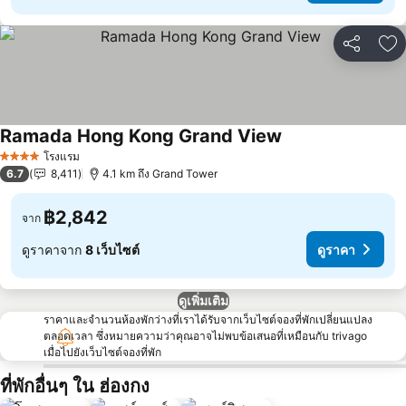
แชร์
เพ
Ramada Hong Kong Grand View
ดูราคา
โรงแรม
4 ดาว
6.7
8,411
4.1 km ถึง Grand Tower
฿2,842
จาก
ดูราคาจาก
8 เว็บไซต์
ดูราคา
ดูเพิ่มเติม
ราคาและจำนวนห้องพักว่างที่เราได้รับจากเว็บไซต์จองที่พักเปลี่ยนแปลง
ตลอดเวลา ซึ่งหมายความว่าคุณอาจไม่พบข้อเสนอที่เหมือนกับ trivago
เมื่อไปยังเว็บไซต์จองที่พัก
ที่พักอื่นๆ ใน ฮ่องกง