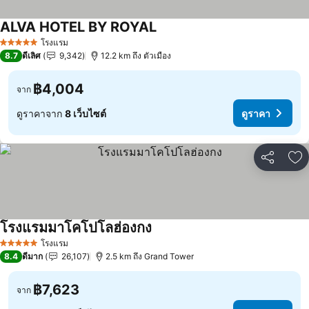
ALVA HOTEL BY ROYAL
ดูราคา
โรงแรม
5 ดาว
8.7
ดีเลิศ
9,342
12.2 km ถึง ตัวเมือง
฿4,004
จาก
ดูราคาจาก
8 เว็บไซต์
ดูราคา
แชร์
เพ
โรงแรมมาโคโปโลฮ่องกง
ดูราคา
โรงแรม
5 ดาว
8.4
ดีมาก
26,107
2.5 km ถึง Grand Tower
฿7,623
จาก