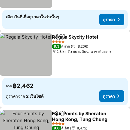
เลือกวันที่เพื่อดูราคาในวันนั้นๆ
ดูราคา
Regala Skycity Hotel
แชร์
เพิ่มในรายการโปรด
ดูราค
4 ดาว
8.3
ดีมาก
8,206
2.8 km ถึง สนามบินนานาชาติฮ่องกง
฿2,462
จาก
ดูราคาจาก
2 เว็บไซต์
ดูราคา
Four Points by Sheraton
แชร์
เพิ่มในรายการโปรด
Hong Kong, Tung Chung
ดูราคา
4 ดาว
9.0
ดีเลิศ
8,472