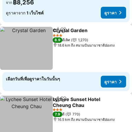
฿8,256
จาก
ดูราคาจาก
1 เว็บไซต์
ดูราคา
Crystal Garden
แชร์
เพิ่มในรายการโปรด
ดูราคา
3 ดาว
8.9
ดีเลิศ
1,270
18.6 km ถึง สนามบินนานาชาติฮ่องกง
เลือกวันที่เพื่อดูราคาในวันนั้นๆ
ดูราคา
Lychee Sunset Hotel
แชร์
เพิ่มในรายการโปรด
Cheung Chau
ดูราคา
3 ดาว
7.9
ดี
770
16.5 km ถึง สนามบินนานาชาติฮ่องกง