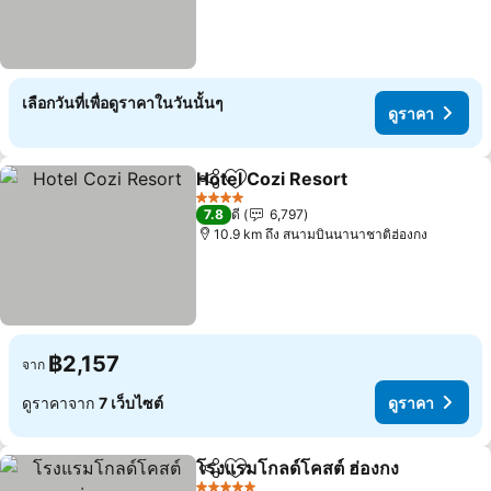
เลือกวันที่เพื่อดูราคาในวันนั้นๆ
ดูราคา
Hotel Cozi Resort
แชร์
เพิ่มในรายการโปรด
ดูราคา
4 ดาว
7.8
ดี
6,797
10.9 km ถึง สนามบินนานาชาติฮ่องกง
฿2,157
จาก
ดูราคาจาก
7 เว็บไซต์
ดูราคา
โรงแรมโกลด์โคสต์ ฮ่องกง
แชร์
เพิ่มในรายการโปรด
ดู