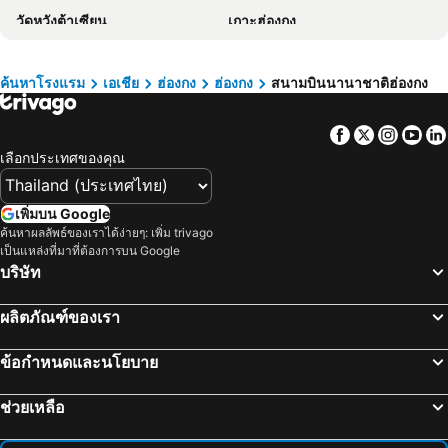
วัดหวังต้าเซียน
เกาะฮ่องกง
Shenzhen Lafei Hotel
เกาลูน
สนามบินนานาชาติกวางโจวไป่หยุน
Tsim Sha Tsui Metro Station
Disneyland Resort Metro Station
ค้นหาโรงแรม
เอเชีย
ฮ่องกง
ฮ่องกง
สนามบินนานาชาติฮ่องกง
เซนทรัล
Guangzhou South Railway Station
Facebook
Twitter
Insta
Yo
สถานีรถไฟกวางโจว
ไทปา
เลือกประเทศของคุณ
International Airport Macau
หลานไกวฟง
Central Metro Station
สถานีรถไฟฟ้าจอร์แดน
เพิ่มบน Google
Tung Chung
Kwun Tong
ค้นหาผลลัพธ์ของเราได้ง่ายๆ: เพิ่ม trivago
เป็นแหล่งที่มาที่ต้องการบน Google
ถนนนาธาน
East Tsim Sha Tsui Metro Station
บริษัท
Shenzhen Bao''an International Airport
Asia World Expo Center
Tung Chung Metro Station
Tuen Mun
ผลิตภัณฑ์ของเรา
นิวเทอริทอรีส์
Sheung Wan Metro Station
ข้อกำหนดและนโยบาย
North Point Metro Station
MTR - Mass Transit Railway
HKU Metro Station
Sha Tin
ช่วยเหลือ
Guangzhou east railway station
Lai King Metro Station