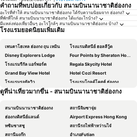
คำถามที่พบบ่อยเกี่ยวกับ สนามบินนานาชาติฮ่องกง
อะไรที่ทำให้ สนามบินนานาชาติฮ่องกง ได้รับความนิยมจาก ฮ่องกง?
ที่พักที่ใกล้ สนามบินนานาชาติฮ่องกง ได้แก่อะไรบ้าง?
มีแหล่งท่องเที่ยวอื่นๆ อะไรใกล้ๆ สนามบินนานาชาติฮ่องกง บ้าง?
โรงแรมยอดนิยมเพิ่มเติม
เพนตาโฮเทล ฮ่องกง ถุน เหมิน
โรงแรมดิสนีย์ ฮอลลีวู้ด
Disney Explorers Lodge
Four Points by Sheraton Hong Kong, Tung Chung
โรงแรมรีกัล แอร์พอร์ต
Regala Skycity Hotel
Grand Bay View Hotel
Hotel Cozi Resort
โรงแรมรอยัลวิว
โรงแรมโกลด์โคสต์ ฮ่องกง
ดูที่น่าเที่ยวมากขึ้น - สนามบินนานาชาติฮ่องกง
Novotel Hong Kong Citygate
Hong Kong Disneyland Hotel
โรงแรมฮ่องกง สกายซิตี้ แมริออท
Harbour Plaza Resort City
สนามบินนานาชาติฮ่องกง
สถานีจิมซาจุ่ย
The Silveri Hotel Hong Kong - MGallery Collection
มิตะ ไคคัง
ฮ่องกงดิสนีย์แลนด์
Airport Express Hong Kong
Taizi Hotel
Sheraton Hong Kong Tung Chung Hotel
ทซิมชาสชู
สถานีรถไฟฟ้าหว่านไจ๋
Hilton Shenzhen Shekou Nanhai
Crystal Garden
สถานีมงก๊ก
อำเภอFutian
Maylee
Shenzhen Shekou Honlux Apartment (Sea World)