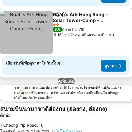
Noah's Ark Hong Kong -
แชร์
เพิ่มในรายการโปรด
Solar Tower‧Camp -
Hostel
ดูราคา
2 ดาว
8.0
ดีมาก
78
15.1 km ถึง สนามบินนานาชาติฮ่องกง
เลือกวันที่เพื่อดูราคาในวันนั้นๆ
ดูราคา
ดูเพิ่มเติม
ราคาและจำนวนห้องพักว่างที่เราได้รับจากเว็บไซต์จองที่พักเปลี่ยนแปลง
ตลอดเวลา ซึ่งหมายความว่าคุณอาจไม่พบข้อเสนอที่เหมือนกับ trivago
เมื่อไปยังเว็บไซต์จองที่พัก
สนามบินนานาชาติฮ่องกง (ฮ่องกง, ฮ่องกง)
ติดต่อ
1 Cheong Yip Road
,
1
,
โทรศัพท์
:
+852(21)887111
|
เว็บไซต์ทางการ