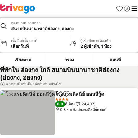
รายการโป
เข้าสู่ร
เมนู
จุดหมายปลายทาง
สนามบินนานาชาติฮ่องกง, ฮ่องกง
เช็คอิน/เช็คเอาท์
ผู้เข้าพักและห้องพัก
เลือกวันที่
2 ผู้เข้าพัก, 1 ห้อง
เรียงตาม
กรอง
แผนที่
ที่พักใน ฮ่องกง ใกล้ สนามบินนานาชาติฮ่องกง
(ฮ่องกง, ฮ่องกง)
ค่าคอมมิชชั่นมีผลต่ออันดับอย่างไร
โรงแรมดิสนีย์ ฮอลลีวู้ด
แชร์
เพิ่มในรายการโปรด
ดูราค
4 ดาว
8.9
ดีเลิศ
24,437
0.8 km ถึง ฮ่องกงดิสนีย์แลนด์