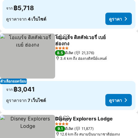
฿5,718
จาก
ดูราคาจาก
4 เว็บไซต์
ดูราคา
โอแบร์จ ดิสคัฟเวอรี่ เบย์
แชร์
เพิ่มในรายการโปรด
ฮ่องกง
ดูราคา
4 ดาว
8.5
ดีเลิศ
21,376
3.4 km ถึง ฮ่องกงดิสนีย์แลนด์
ตัวเลือกยอดนิยม
฿3,041
จาก
ดูราคาจาก
7 เว็บไซต์
ดูราคา
Disney Explorers Lodge
แชร์
เพิ่มในรายการโปรด
ดู
4 ดาว
9.1
ดีเลิศ
11,877
12.6 km ถึง สนามบินนานาชาติฮ่องกง