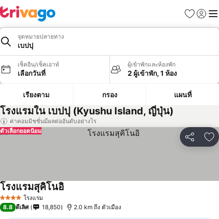
รายการโป
เข้าสู่ร
เมนู
จุดหมายปลายทาง
เบปปุ
เช็คอิน/เช็คเอาท์
ผู้เข้าพักและห้องพัก
เลือกวันที่
2 ผู้เข้าพัก, 1 ห้อง
เรียงตาม
กรอง
แผนที่
โรงแรมใน เบปปุ (Kyushu Island, ญี่ปุ่น)
ค่าคอมมิชชั่นมีผลต่ออันดับอย่างไร
ตัวเลือกยอดนิยม
แชร์
เพ
โรงแรมสุคิโนอิ
โรงแรม
4 ดาว
8.8
ดีเลิศ
18,850
2.0 km ถึง ตัวเมือง