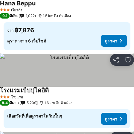
Hana Beppu
เรียวกัง
3 ดาว
9.1
ดีเลิศ
1,022
1.5 km ถึง ตัวเมือง
฿7,876
จาก
ดูราคาจาก
6 เว็บไซต์
ดูราคา
แชร์
เพ
โรงแรมเบ็ปปุไดอิติ
โรงแรม
3 ดาว
8.4
ดีมาก
5,209
1.6 km ถึง ตัวเมือง
เลือกวันที่เพื่อดูราคาในวันนั้นๆ
ดูราคา