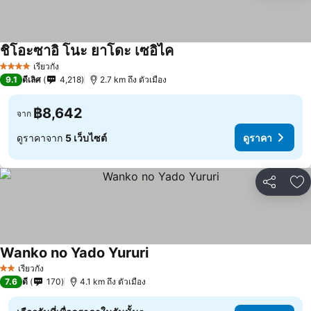
ชิโอะซาอิ โนะ ยาโดะ เซอิไค
เรียวกัง
4 ดาว
9.1
ดีเลิศ
4,218
2.7 km ถึง ตัวเมือง
฿8,642
จาก
ดูราคาจาก
5 เว็บไซต์
ดูราคา
แชร์
เพ
Wanko no Yado Yururi
เรียวกัง
2 ดาว
7.6
ดี
170
4.1 km ถึง ตัวเมือง