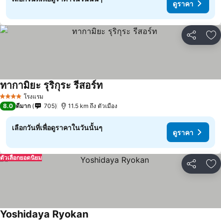
ดูราคา
แชร์
เพ
ทากามิยะ รุริกุระ รีสอร์ท
ดูราคา
โรงแรม
4 ดาว
8.0
ดีมาก
705
11.5 km ถึง ตัวเมือง
เลือกวันที่เพื่อดูราคาในวันนั้นๆ
ดูราคา
ตัวเลือกยอดนิยม
แชร์
เพ
Yoshidaya Ryokan
ดูราคา