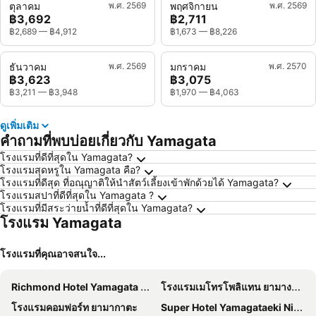
ตุลาคม
พ.ศ. 2569
พฤศจิกายน
พ.ศ. 2569
฿3,692
฿2,711
฿2,689
—
฿4,912
฿1,673
—
฿8,226
ธันวาคม
พ.ศ. 2569
มกราคม
พ.ศ. 2570
฿3,623
฿3,075
฿3,211
—
฿3,948
฿1,970
—
฿4,063
ดูเพิ่มเติม
คำถามที่พบบ่อยเกี่ยวกับ Yamagata
โรงแรมที่ดีที่สุดใน Yamagata?
โรงแรมสุดหรูใน Yamagata คือ?
โรงแรมที่ดีสุด ที่อณุญาติให้นำสัตว์เลี้ยงเข้าพักด้วยได้ Yamagata?
โรงแรมสปาที่ดีที่สุดใน Yamagata ?
โรงแรมที่มีสระว่ายน้ำที่ดีที่สุดใน Yamagata?
โรงแรม Yamagata
โรงแรมที่คุณอาจสนใจ...
Richmond Hotel Yamagata Ekimae
โรงแรมเมโทรโพลิแทน ยามางาตะ
โรงแรมคอมฟอร์ท ยามากาตะ
Super Hotel Yamagataeki Nishiguchi Hot Spring