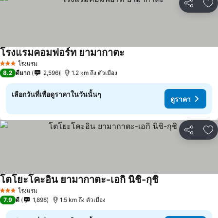
แชร์
เพ
โรงแรมคอมฟอร์ท ยามากาตะ
ดูราคา
โรงแรม
3 ดาว
8.2
ดีมาก
2,596
1.2 km ถึง ตัวเมือง
เลือกวันที่เพื่อดูราคาในวันนั้นๆ
ดูราคา
แชร์
เพ
โตโยะโคะอิน ยามากาตะ-เอกิ นิชิ-กุชิ
ดูราคา
โรงแรม
3 ดาว
7.9
ดี
1,898
1.5 km ถึง ตัวเมือง