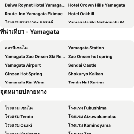
Daiwa Roynet Hotel Yamagata Ekimae
Hotel Crown Hills Yamagata
Route-Inn Yamagata Ekimae
Hotel Oakhill
โรงแรมยามางาตะ แกรนด์
Yamagata Eki Nishiguchi Washington Hotel
ที่น่าเที่ยว - Yamagata
Yamagata Nanokamachi Washington Hotel
Yamagata Kokusai Hotel
Zao Kokusai Hotel
โรงแรมคอมฟอร์ท เทนโด
สถานีเซนได
Yamagata Station
Yamagata Airport Hotel
Hotel New Mogamiya
Yamagata Zao Onsen Ski Resort
Zao Onsen hot spring
โตโยะโคะอิน ยามากาตะ-เอกิ นิชิ-กุชิ
Takamiya Hotel Hammond
Yamagata Airport
Sendai Castle
ทากามิยะ รุริกุระ รีสอร์ท
Hotel Route-Inn Yamagata Minami -Daigaku Byoin Mae-
Ginzan Hot Spring
Shokuryo Kaikan
Hotel Capital in Yamagata
ロッヂ スガノ
Yamagata Big Wing
Tendo Hot Spring
Route-Inn Tendo
Hotel Kikuya
จุดหมายปลายทาง
Kaminoyama Hot Spring
Tendokogen Ski Area
Hotel Symphony Annex Sagae Onsen
Super Hotel Yamagata Sakurambo-Higashine Station Front
Spring Valley Izumikogen Ski Area
Kuriko Kokusai Ski Area
Smile Hotel Sakurambo Higashine - Vacation Stay 92767v
โรงแรม เซนได
โรงแรม Fukushima
Rakuten Kobo Stadium Miyagi
Sendaijo Ato
โรงแรม Tendo
โรงแรม Aizuwakamatsu
โรงแรม Osaki
โรงแรม Kaminoyama
โรงแรม Koriyama
โรงแรม Zao