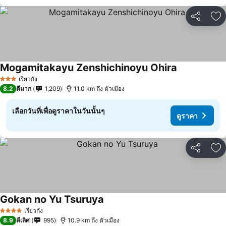
แชร์
เพ
Mogamitakayu Zenshichinoyu Ohira
ดูราคา
เรียวกัง
3 ดาว
8.2
ดีมาก
1,209
11.0 km ถึง ตัวเมือง
เลือกวันที่เพื่อดูราคาในวันนั้นๆ
ดูราคา
แชร์
เพ
Gokan no Yu Tsuruya
ดูราคา
เรียวกัง
4 ดาว
8.9
ดีเลิศ
995
10.9 km ถึง ตัวเมือง