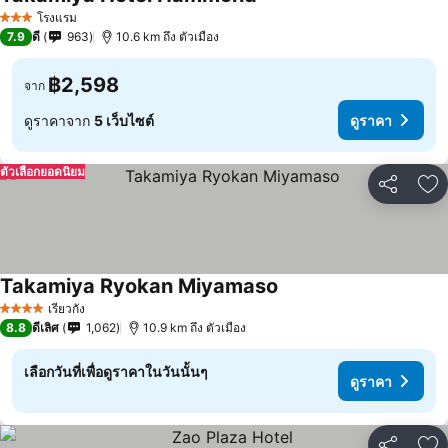
ดูราคา
โรงแรม
3 ดาว
7.9
ดี
963
10.6 km ถึง ตัวเมือง
฿2,598
จาก
ดูราคาจาก
5 เว็บไซต์
ดูราคา
ตัวเลือกยอดนิยม
แชร์
เพ
Takamiya Ryokan Miyamaso
ดูราคา
เรียวกัง
4 ดาว
8.8
ดีเลิศ
1,062
10.9 km ถึง ตัวเมือง
เลือกวันที่เพื่อดูราคาในวันนั้นๆ
ดูราคา