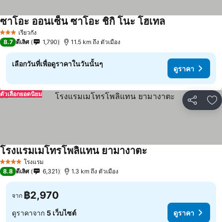
ซาโอะ ออนเซ็น ซาโอะ ชิกิ โนะ โฮเทล
ดูราคา
เรียวกัง
3 ดาว
8.7
ดีเลิศ
1,790
11.5 km ถึง ตัวเมือง
เลือกวันที่เพื่อดูราคาในวันนั้นๆ
ดูราคา
ตัวเลือกยอดนิยม
แชร์
เพ
โรงแรมเมโทรโพลิแทน ยามางาตะ
ดูราคา
โรงแรม
4 ดาว
8.8
ดีเลิศ
6,321
1.3 km ถึง ตัวเมือง
฿2,970
จาก
ดูราคาจาก
5 เว็บไซต์
ดูราคา