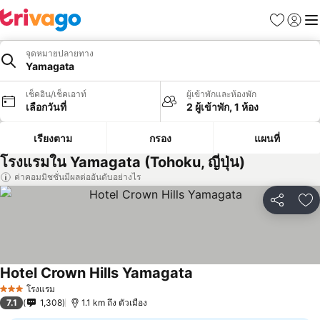
รายการโป
เข้าสู่ร
เมนู
จุดหมายปลายทาง
Yamagata
เช็คอิน/เช็คเอาท์
ผู้เข้าพักและห้องพัก
เลือกวันที่
2 ผู้เข้าพัก, 1 ห้อง
เรียงตาม
กรอง
แผนที่
โรงแรมใน Yamagata (Tohoku, ญี่ปุ่น)
ค่าคอมมิชชั่นมีผลต่ออันดับอย่างไร
แชร์
เพ
Hotel Crown Hills Yamagata
ดูราคา
โรงแรม
3 ดาว
7.1
1,308
1.1 km ถึง ตัวเมือง