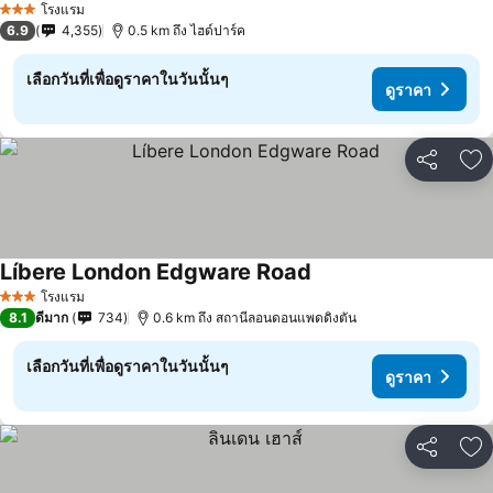
โรงแรม
3 ดาว
6.9
4,355
0.5 km ถึง ไฮด์ปาร์ค
เลือกวันที่เพื่อดูราคาในวันนั้นๆ
ดูราคา
แชร์
เพ
Líbere London Edgware Road
โรงแรม
3 ดาว
8.1
ดีมาก
734
0.6 km ถึง สถานีลอนดอนแพดดิงตัน
เลือกวันที่เพื่อดูราคาในวันนั้นๆ
ดูราคา
แชร์
เพ