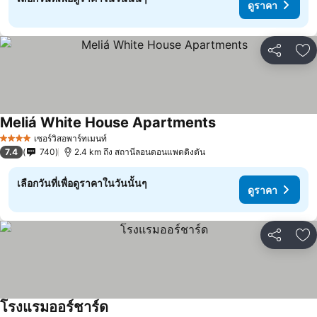
ดูราคา
แชร์
เพ
Meliá White House Apartments
เซอร์วิสอพาร์ทเมนท์
4 ดาว
7.4
740
2.4 km ถึง สถานีลอนดอนแพดดิงตัน
เลือกวันที่เพื่อดูราคาในวันนั้นๆ
ดูราคา
แชร์
เพ
โรงแรมออร์ชาร์ด