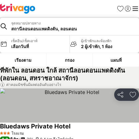
รายการโป
เข้าสู่ร
เมนู
จุดหมายปลายทาง
สถานีลอนดอนแพดดิงตัน, ลอนดอน
เช็คอิน/เช็คเอาท์
ผู้เข้าพักและห้องพัก
เลือกวันที่
2 ผู้เข้าพัก, 1 ห้อง
เรียงตาม
กรอง
แผนที่
ที่พักใน ลอนดอน ใกล้ สถานีลอนดอนแพดดิงตัน
(ลอนดอน, สหราชอาณาจักร)
ค่าคอมมิชชั่นมีผลต่ออันดับอย่างไร
แชร์
เพ
Bluedaws Private Hotel
โรงแรม
3 ดาว