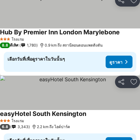
แชร์
เพ
Hub By Premier Inn London Marylebone
โรงแรม
3 ดาว
8.8
ดีเลิศ
1,780
0.9 km ถึง สถานีลอนดอนแพดดิงตัน
เลือกวันที่เพื่อดูราคาในวันนั้นๆ
ดูราคา
แชร์
เพ
easyHotel South Kensington
โรงแรม
3 ดาว
6.8
3,343
2.2 km ถึง ไฮด์ปาร์ค