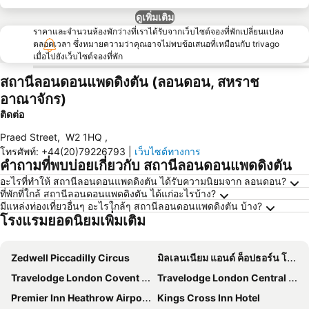
ดูเพิ่มเติม
ราคาและจำนวนห้องพักว่างที่เราได้รับจากเว็บไซต์จองที่พักเปลี่ยนแปลง
ตลอดเวลา ซึ่งหมายความว่าคุณอาจไม่พบข้อเสนอที่เหมือนกับ trivago
เมื่อไปยังเว็บไซต์จองที่พัก
สถานีลอนดอนแพดดิงตัน (ลอนดอน, สหราช
อาณาจักร)
ติดต่อ
Praed Street
,
W2 1HQ
,
โทรศัพท์
:
+44(20)79226793
|
เว็บไซต์ทางการ
คำถามที่พบบ่อยเกี่ยวกับ สถานีลอนดอนแพดดิงตัน
อะไรที่ทำให้ สถานีลอนดอนแพดดิงตัน ได้รับความนิยมจาก ลอนดอน?
ที่พักที่ใกล้ สถานีลอนดอนแพดดิงตัน ได้แก่อะไรบ้าง?
มีแหล่งท่องเที่ยวอื่นๆ อะไรใกล้ๆ สถานีลอนดอนแพดดิงตัน บ้าง?
โรงแรมยอดนิยมเพิ่มเติม
Zedwell Piccadilly Circus
มิลเลนเนียม แอนด์ ค็อปธอร์น โฮเทลส์ แอท เชลซี ฟุตบอล คลับ
Travelodge London Covent Garden
Travelodge London Central City Road
Premier Inn Heathrow Airport Terminal 4
Kings Cross Inn Hotel