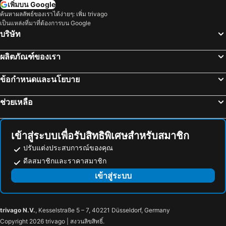
เพิ่มบน Google
Canary Wharf Underground Station
Heathrow Terminals 123 Metro Station
ค้นหาผลลัพธ์ของเราได้ง่ายๆ: เพิ่ม trivago
City London Hotel
The Cumberland, London
เป็นแหล่งที่มาที่ต้องการบน Google
สนามบินนานาชาติเบอร์มิงแฮม
เมย์แฟร์
โนโวเทล ลอนดอน แพดดิงตัน
Radisson Blu Hotel, London Mercer Street
บริษัท
แคมเบอร์เวล
Stratford Station
แกรนจ์ คลาเรนดอน
Residence Inn by Marriott London Kensington
ผลิตภัณฑ์ของเรา
เลโก้แลนด์วินด์เซอร์
Eurotunnel
โรงแรมสโลน สแควร์
Pan Pacific London
แพดดิงตัน
บัคคีงแฮมพาเลส
Point A Hotel London Kings Cross – St Pancras
Novotel London Blackfriars
ข้อกำหนดและนโยบาย
Tottenham Court Road Metro Station
ไชน่าทาวน์
CG Kensington
โรงแรมแฟร์เวย์
ช่วยเหลือ
เซ็นทรัลเซนต์ไจล์ส
The Hippodrome Casino London
Shakespeare Hotel
โรงแรมเวสต์พอยท์
เวสต์มินนีสเตอร์
ตลาดโบโรจ
Dolphin Hotel
Stylotel
สถานีถนนลิเวอร์พูล
บริคเลน
เดย์ อินน์ ลอนดอน ไฮด์พาร์ค
Premier Inn London Paddington - Paddington Station
เข้าสู่ระบบเพื่อรับสิทธิพิเศษสำหรับสมาชิก
Brixton Metro Station
Ilford
Belvedere Hotel
ยูโรปา เฮาส์ โฮเทล
ปรับแต่งประสบการณ์ของคุณ
The Hayling Billy Coastal Path
NEC Birmingham
ดีลสมาชิกและราคาสมาชิก
โรงแรมนอร์ฟอล์ค ทาวเวอร์ แพดดิงตัน
โรงแรมรอยัล อีเกิล
สนามบินนานาชาติบริสตอล
ฮีโทรเอ็กเพลส
เข้าสู่ระบบ
easyHotel Paddington
The Westbourne Hyde Park
พิคาเดลี่เซอร์คัส
Piccadilly Circus Metro Station
Park Grand Paddington Court
Elysee Hyde Park
Paddington Metro Station
Hyde Park Stables
Hilton London Metropole
Líbere London Edgware Road
trivago N.V.
, Kesselstraße 5 – 7, 40221 Düsseldorf, Germany
Westbourne Green
Lancaster Gate Metro Station
โรงแรมลอนดอน แมริออท รีเจนซ์ พาร์ค
St Paul's Hotel
Copyright 2026 trivago | สงวนลิขสิทธิ์.