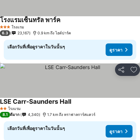
โรงแรมเซ็นทรัล พาร์ค
โรงแรม
3 ดาว
6.3
23,167
0.9 km ถึง ไฮด์ปาร์ค
เลือกวันที่เพื่อดูราคาในวันนั้นๆ
ดูราคา
แชร์
เพ
LSE Carr-Saunders Hall
โรงแรม
2 ดาว
8.1
ดีมาก
4,340
1.7 km ถึง ทราฟาลการ์สแควร์
เลือกวันที่เพื่อดูราคาในวันนั้นๆ
ดูราคา