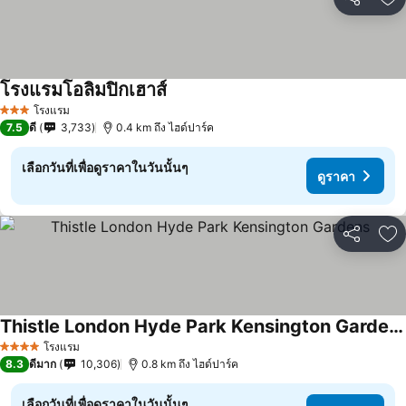
แชร์
เพ
โรงแรมโอลิมปิกเฮาส์
โรงแรม
3 ดาว
7.5
ดี
3,733
0.4 km ถึง ไฮด์ปาร์ค
เลือกวันที่เพื่อดูราคาในวันนั้นๆ
ดูราคา
แชร์
เพ
Thistle London Hyde Park Kensington Gardens
โรงแรม
4 ดาว
8.3
ดีมาก
10,306
0.8 km ถึง ไฮด์ปาร์ค
เลือกวันที่เพื่อดูราคาในวันนั้นๆ