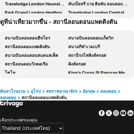
Travelodge London Hounslow
ดับเบิ้ลทรี บาย ฮิลตัน ลอนดอน ด็อกแลนด์ ริเวอร์ไซด์
Park Grand London Heathrow Hotel
Travelodge London Central Euston
ดูที่น่าเที่ยวมากขึ้น - สถานีลอนดอนแพดดิงตัน
Strand Palace
Hilton Garden Inn London Heathrow Terminal 2 and 3
โรงแรมเดอะ รอยัล เนชั่นแนล
Travelodge London Central Kings Cross
สนามบินลอนดอนฮีทโธร
สนามบินลอนดอนแก็ตวิก
โรงแรมเอลเลน เคนซิงตัน
Travelodge London Chigwell
สถานีลอนดอนแพดดิงตัน
สนามกีฬาเวมเบรี
Hilton London Canary Wharf
ฮิลตัน ลอนดอน แพดดิงตัน
สนามบินลอนดอนสแตนสเต็ต
สถานีรถไฟคิงส์ครอส
ปาร์ค แกรนด์ ลอนดอน ไฮด์ปาร์ค
Best Western London Heathrow Ariel Hotel
สถานีลอนดอนวิกตอเรีย
คิงส์ครอส
Hotel Riu Plaza London The Westminster
Kip Hotel
โซโห
King's Cross St.Pancras Metro Station
Holiday Inn Express London - Limehouse By Ihg
Assembly Leicester Square
Tottenham Hotspur Stadium
ถนนออกซ์ฟอร์ด
Zedwell Underground Hotel Tottenham Court Rd
Thistle London Hyde Park Kensington Gardens
Angel Metro Station
โคเวนท์การ์เด้น
Heeton Concept Hotel - Kensington London
โรงแรมการ์เดนวิว
ค้นหาโรงแรม
ยุโรป
สหราชอาณาจักร
อังกฤษ
ลอนดอน
ลอนดอน
สถานีลอนดอนแพดดิงตัน
รถไฟใต้ดินลอนดอน
สถานนานาชาติเซนตแพนคราส
เมอร์เคียว ลอนดอน แพดดิงตัน
The Wesley Euston
ธอร์ปพาร์
O2
Crowne Plaza London - Kingston By Ihg
Travelodge London Kings Cross Royal Scot
Facebook
Twitter
Insta
Yo
เบส์วอเตอร์
เออลส์มาร์โก
Travelodge London Central Tower Bridge
Dorsett Shepherds Bush
เลือกประเทศของคุณ
Earl's Court Metro Station
Euston Station
Park Avenue Bayswater Inn Hyde Park
TRIBE London Canary Wharf
แวกซ์ฮอล์
Ealing Broadway Shopping Centre
ibis London Heathrow Airport
The Drey - Kensington, Earl's Court