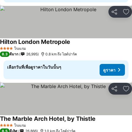
แชร์
เพ
Hilton London Metropole
โรงแรม
4 ดาว
8.3
ดีมาก
26,995
0.8 km ถึง ไฮด์ปาร์ค
เลือกวันที่เพื่อดูราคาในวันนั้นๆ
ดูราคา
แชร์
เพ
The Marble Arch Hotel, by Thistle
โรงแรม
4 ดาว
8.5
ดีเลิศ
26,866
1.0 km ถึง ไฮด์ปาร์ค