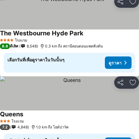
แชร์
เพ
The Westbourne Hyde Park
โรงแรม
4 ดาว
8.8
ดีเลิศ
8,548
0.3 km ถึง สถานีลอนดอนแพดดิงตัน
เลือกวันที่เพื่อดูราคาในวันนั้นๆ
ดูราคา
แชร์
เพ
Queens
โรงแรม
3 ดาว
7.2
4,848
1.0 km ถึง ไฮด์ปาร์ค