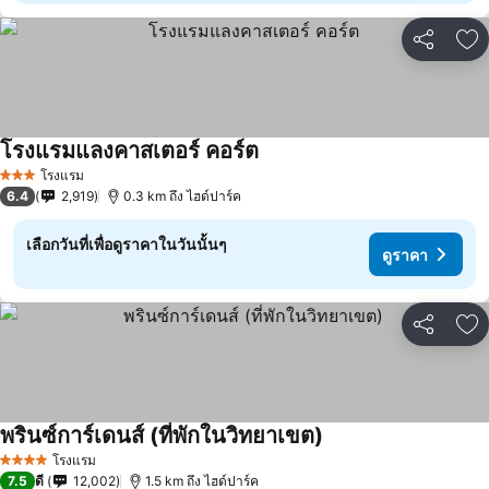
แชร์
เพ
โรงแรมแลงคาสเตอร์ คอร์ต
โรงแรม
3 ดาว
6.4
2,919
0.3 km ถึง ไฮด์ปาร์ค
เลือกวันที่เพื่อดูราคาในวันนั้นๆ
ดูราคา
แชร์
เพ
พรินซ์การ์เดนส์ (ที่พักในวิทยาเขต)
โรงแรม
4 ดาว
7.5
ดี
12,002
1.5 km ถึง ไฮด์ปาร์ค