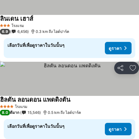
ลินเดน เฮาส์
โรงแรม
3 ดาว
6.9
6,456
0.3 km ถึง ไฮด์ปาร์ค
เลือกวันที่เพื่อดูราคาในวันนั้นๆ
ดูราคา
แชร์
เพ
ฮิลตัน ลอนดอน แพดดิงตัน
โรงแรม
4 ดาว
8.0
ดีมาก
15,546
0.5 km ถึง ไฮด์ปาร์ค
เลือกวันที่เพื่อดูราคาในวันนั้นๆ
ดูราคา