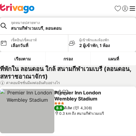
รายการโป
เข้าสู่ร
เมนู
จุดหมายปลายทาง
สนามกีฬาเวมเบรี, ลอนดอน
เช็คอิน/เช็คเอาท์
ผู้เข้าพักและห้องพัก
เลือกวันที่
2 ผู้เข้าพัก, 1 ห้อง
เรียงตาม
กรอง
แผนที่
ที่พักใน ลอนดอน ใกล้ สนามกีฬาเวมเบรี (ลอนดอน,
สหราชอาณาจักร)
ค่าคอมมิชชั่นมีผลต่ออันดับอย่างไร
Premier Inn London
แชร์
เพิ่มในรายการโปรด
Wembley Stadium
ดูราคา
3 ดาว
8.6
ดีเลิศ
4,308
0.3 km ถึง สนามกีฬาเวมเบรี