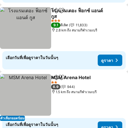
โรงแรมเดอะ ฟ็อกซ์ แอนด์
แชร์
เพิ่มในรายการโปรด
กูส
ดูราคา
3 ดาว
9.1
ดีเลิศ
11,833
2.8 km ถึง สนามกีฬาเวมเบรี
เลือกวันที่เพื่อดูราคาในวันนั้นๆ
ดูราคา
MSM Arena Hotel
แชร์
เพิ่มในรายการโปรด
ดูราคา
2 ดาว
6.9
944
1.5 km ถึง สนามกีฬาเวมเบรี
ตัวเลือกยอดนิยม
เลือกวันที่เพื่อดูราคาในวันนั้นๆ
ดูราคา