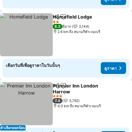
Homefield Lodge
แชร์
เพิ่มในรายการโปรด
ดูราคา
2 ดาว
8.3
ดีมาก
2,144
2.6 km ถึง สนามกีฬาเวมเบรี
เลือกวันที่เพื่อดูราคาในวันนั้นๆ
ดูราคา
Premier Inn London
แชร์
เพิ่มในรายการโปรด
Harrow
ดูราคา
3 ดาว
7.4
5,792
4.0 km ถึง สนามกีฬาเวมเบรี
ตัวเลือกยอดนิยม