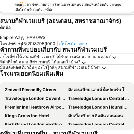
ตลอดเวลา ซึ่งหมายความว่าคุณอาจไม่พบข้อเสนอที่เหมือนกับ trivago
เมื่อไปยังเว็บไซต์จองที่พัก
สนามกีฬาเวมเบรี (ลอนดอน, สหราชอาณาจักร)
ติดต่อ
Empire Way
,
HA9 0WS
,
โทรศัพท์
:
+43(20)87959000
|
เว็บไซต์ทางการ
คำถามที่พบบ่อยเกี่ยวกับ สนามกีฬาเวมเบรี
อะไรที่ทำให้ สนามกีฬาเวมเบรี ได้รับความนิยมจาก ลอนดอน?
ที่พักที่ใกล้ สนามกีฬาเวมเบรี ได้แก่อะไรบ้าง?
มีแหล่งท่องเที่ยวอื่นๆ อะไรใกล้ๆ สนามกีฬาเวมเบรี บ้าง?
โรงแรมยอดนิยมเพิ่มเติม
Zedwell Piccadilly Circus
มิลเลนเนียม แอนด์ ค็อปธอร์น โฮเทลส์ แอท เชลซี ฟุตบอล คลับ
Travelodge London Covent Garden
Travelodge London Central City Road
Premier Inn Heathrow Airport Terminal 4
Travelodge London Hounslow
Kings Cross Inn Hotel
ดับเบิ้ลทรี บาย ฮิลตัน ลอนดอน ด็อกแลนด์ ริเวอร์ไซด์
Park Grand London Heathrow Hotel
Travelodge London Central Euston
ดูที่น่าเที่ยวมากขึ้น - สนามกีฬาเวมเบรี
Strand Palace
โรงแรมเดอะ รอยัล เนชั่นแนล