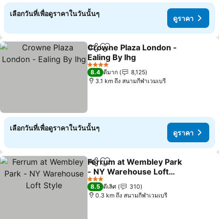
เลือกวันที่เพื่อดูราคาในวันนั้นๆ
ดูราคา
Crowne Plaza London -
แชร์
เพิ่มในรายการโปรด
Ealing By Ihg
ดูราคา
4 ดาว
8.4
ดีมาก
8,125
3.1 km ถึง สนามกีฬาเวมเบรี
เลือกวันที่เพื่อดูราคาในวันนั้นๆ
ดูราคา
Ferrum at Wembley Park
แชร์
เพิ่มในรายการโปรด
- NY Warehouse Loft
Style
ดูราคา
3 ดาว
8.5
ดีเลิศ
310
0.3 km ถึง สนามกีฬาเวมเบรี