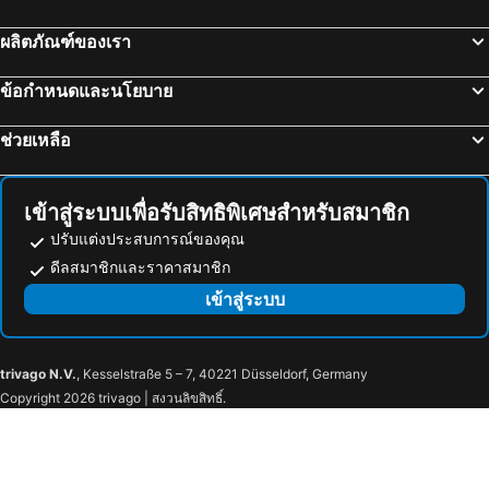
แคมเบอร์เวล
Stratford Station
Residence Inn by Marriott London Kensington
โรงแรมสโลน สแควร์
ผลิตภัณฑ์ของเรา
เลโก้แลนด์วินด์เซอร์
Eurotunnel
Pan Pacific London
Point A Hotel London Kings Cross – St Pancras
แพดดิงตัน
Tottenham Court Road Metro Station
Novotel London Blackfriars
CG Kensington
ข้อกำหนดและนโยบาย
บัคคีงแฮมพาเลส
เซ็นทรัลเซนต์ไจล์ส
โรงแรมแฟร์เวย์
Gresham Hotel Bloomsbury
ช่วยเหลือ
ไชน่าทาวน์
The Hippodrome Casino London
London Wembley International Hotel
Travelodge London Wembley
เวสต์มินนีสเตอร์
ตลาดโบโรจ
Travelodge London Park Royal
Travelodge London Brent Cross
สถานีถนนลิเวอร์พูล
บริคเลน
Holiday Inn Express London - Park Royal by IHG
Travelodge London Acton
เข้าสู่ระบบเพื่อรับสิทธิพิเศษสำหรับสมาชิก
Brixton Metro Station
Ilford
Xanadu
ibis Styles London Ealing
ปรับแต่งประสบการณ์ของคุณ
The Hayling Billy Coastal Path
NEC Birmingham
ดีลสมาชิกและราคาสมาชิก
Travelodge London Ealing
Holiday Inn Express London - Ealing By Ihg
สนามบินนานาชาติบริสตอล
แฮมป์สเตท
เข้าสู่ระบบ
โรงแรมลอนดอน แมริออท ไมด้า เวล
ฮิลตัน ลอนดอน เคนซิงตัน
Hammersmith Metro Station
ฮีโทรเอ็กเพลส
Hotel Orlando by PLI
Premier Inn London Hammersmith
Wembley Park Metro Station
Wembley
โรงแรมลอร์ด
Adria Hotel
trivago N.V.
, Kesselstraße 5 – 7, 40221 Düsseldorf, Germany
Wembley Central Metro Station
Stonebridge Park Metro Station
The Abbey Notting Hill
โรงแรมการ์เด้นคอร์ท
Copyright 2026 trivago | สงวนลิขสิทธิ์.
Shri Swaminarayan Mandir
North Wembley Metro Station
Heeton Concept Hotel - Luma Hammersmith
โรงแรมมิลเลนเนียม ลอนดอน ไนท์สบริดจ์
Neasden Metro Station
Alperton Metro Station
Holiday Inn London - Watford Junction By Ihg
โรงแรมเดอะ แมรีลีโบน
Preston Road Metro Station
Sudbury Town Metro Station
The Z Hotel Victoria
Marlin Waterloo