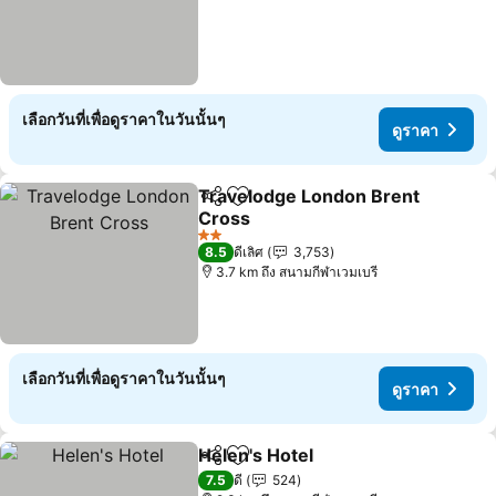
เลือกวันที่เพื่อดูราคาในวันนั้นๆ
ดูราคา
Travelodge London Brent
แชร์
เพิ่มในรายการโปรด
Cross
ดูราคา
2 ดาว
8.5
ดีเลิศ
3,753
3.7 km ถึง สนามกีฬาเวมเบรี
เลือกวันที่เพื่อดูราคาในวันนั้นๆ
ดูราคา
Helen's Hotel
แชร์
เพิ่มในรายการโปรด
ดูราคา
7.5
ดี
524