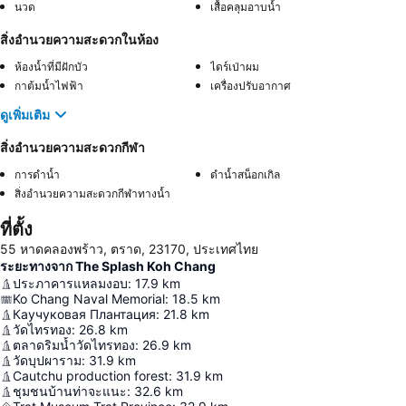
นวด
เสื้อคลุมอาบน้ำ
สิ่งอำนวยความสะดวกในห้อง
ห้องน้ำที่มีฝักบัว
ไดร์เป่าผม
กาต้มน้ำไฟฟ้า
เครื่องปรับอากาศ
ดูเพิ่มเติม
สิ่งอำนวยความสะดวกกีฬา
การดำน้ำ
ดําน้ำสน็อกเกิล
สิ่งอำนวยความสะดวกกีฬาทางน้ำ
ที่ตั้ง
55 หาดคลองพร้าว, ตราด, 23170, ประเทศไทย
ระยะทางจาก The Splash Koh Chang
ประภาคารแหลมงอบ
:
17.9
km
Ko Chang Naval Memorial
:
18.5
km
Каучуковая Плантация
:
21.8
km
วัดไทรทอง
:
26.8
km
ตลาดริมน้ำวัดไทรทอง
:
26.9
km
วัดบุปผาราม
:
31.9
km
Cautchu production forest
:
31.9
km
ชุมชนบ้านท่าจะแนะ
:
32.6
km