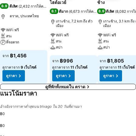
ไฮด์อเวย์
ช้าง
8.9
ดีเลิศ
(
2,432 การให้คะแนน
)
8.1
8.9
ดีมาก
(
6,673 การให้คะแนน
)
ดีเลิศ
(
8,082 การใ
ตราด, ประเทศไทย
เกาะช้าง, 7.2 km ถึง ตัว
เกาะช้าง, 3.1 km ถึง 
เมือง
เมือง
WiFi ฟรี
WiFi ฟรี
WiFi ฟรี
สระ
สระ
สระ
ที่จอดรถ
สปา
สปา
ดูราคา
฿1,456
จาก
ดูราคา
ดูราคา
฿996
฿1,805
จาก
จาก
ดูราคาจาก
9 เว็บไซต์
ดูราคาจาก
11 เว็บไซต์
ดูราคาจาก
11 เว็บไซต์
ดูราคา
ดูราคา
ดูราคา
ดูที่พักทั้งหมดใน ตราด
แนวโน้มราคา
อ้างอิงจากราคาต่ำสุดบน trivago ใน 30 วันที่ผ่านมา
฿0
฿0