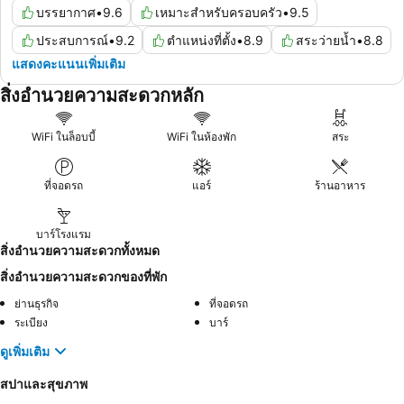
บรรยากาศ
•
9.6
เหมาะสำหรับครอบครัว
•
9.5
ประสบการณ์
•
9.2
ตำแหน่งที่ตั้ง
•
8.9
สระว่ายน้ำ
•
8.8
แสดงคะแนนเพิ่มเติม
สิ่งอำนวยความสะดวกหลัก
WiFi ในล็อบบี้
WiFi ในห้องพัก
สระ
ที่จอดรถ
แอร์
ร้านอาหาร
บาร์โรงแรม
สิ่งอำนวยความสะดวกทั้งหมด
สิ่งอำนวยความสะดวกของที่พัก
ย่านธุรกิจ
ที่จอดรถ
ระเบียง
บาร์
ดูเพิ่มเติม
สปาและสุขภาพ