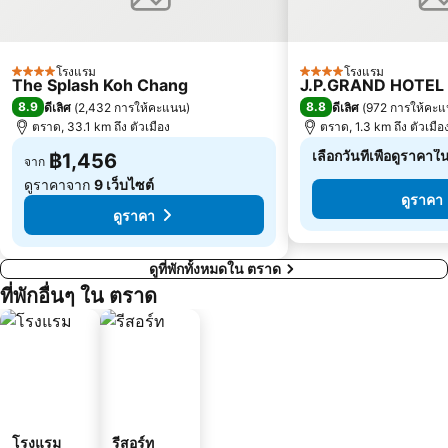
โรงแรม
โรงแรม
4 ดาว
4 ดาว
The Splash Koh Chang
J.P.GRAND HOTEL
8.9
8.8
ดีเลิศ
(
2,432 การให้คะแนน
)
ดีเลิศ
(
972 การให้คะ
ตราด, 33.1 km ถึง ตัวเมือง
ตราด, 1.3 km ถึง ตัวเมือ
เลือกวันที่เพื่อดูราคาใ
฿1,456
จาก
ดูราคาจาก
9 เว็บไซต์
ดูราคา
ดูราคา
ดูที่พักทั้งหมดใน ตราด
ที่พักอื่นๆ ใน ตราด
โรงแรม
รีสอร์ท