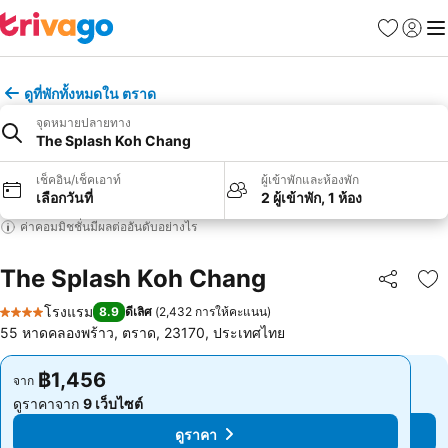
รายการโป
เข้าสู่ร
เมนู
ดูที่พักทั้งหมดใน ตราด
จุดหมายปลายทาง
The Splash Koh Chang
เช็คอิน/เช็คเอาท์
ผู้เข้าพักและห้องพัก
เลือกวันที่
2 ผู้เข้าพัก, 1 ห้อง
ค่าคอมมิชชั่นมีผลต่ออันดับอย่างไร
The Splash Koh Chang
แชร์
เพ
โรงแรม
8.9
ดีเลิศ
(
2,432 การให้คะแนน
)
4 ดาว
55 หาดคลองพร้าว, ตราด, 23170, ประเทศไทย
฿1,456
฿1,456
จาก
จาก
ดูราคาจาก
9 เว็บไซต์
ดูราคาจาก
9 เว็บไซต์
ดูราคา
ดูราคา