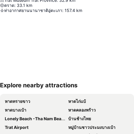
Trat Museum Trat Province
:
32.9
km
ตราด
:
33.1
km
ท่าอากาศยานนานาชาติอู่ตะเภา
:
157.4
km
Explore nearby attractions
ขยายแผนที่
หาดทรายขาว
หาดไก่แบ้
หาดบางเบ้า
หาดคลองพร้าว
Lonely Beach -Tha Nam Beach
บ้านช้างไทย
Trat Airport
หมู่บ้านชาวประมงบางเบ้า