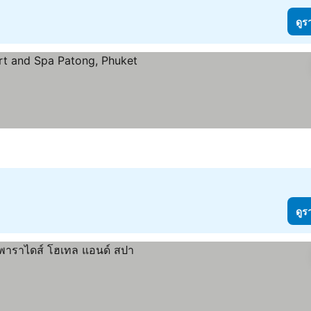
ดูร
าคา
ดูร