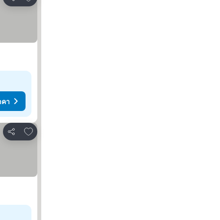
แชร์
าคา
เพิ่มในรายการโปรด
แชร์