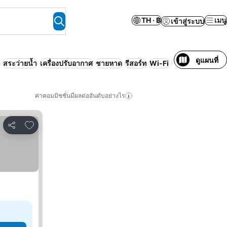
TH · ฿
เมนู
เข้าสู่ระบบ
ดูแผนที่
สระว่ายน้ำ
เครื่องปรับอากาศ
ชายหาด
รีสอร์ท
Wi-Fi
เซอร์
ค่าคอมมิชชั่นมีผลต่ออันดับอย่างไร
เพิ่มในรายการโปรด
แชร์