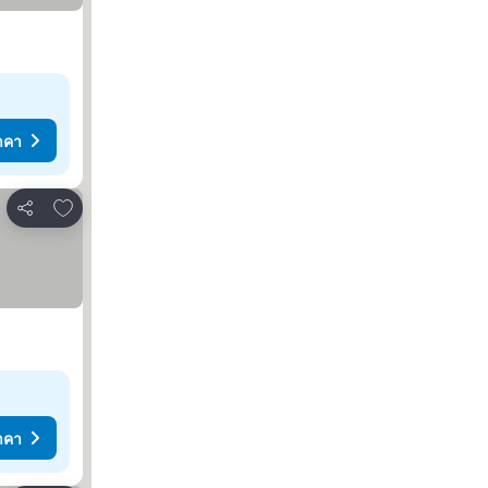
าคา
เพิ่มในรายการโปรด
แชร์
าคา