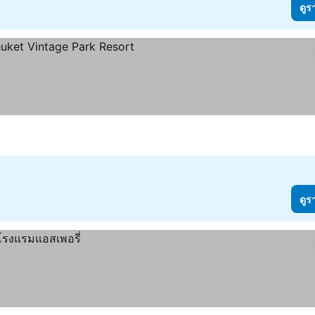
ดูร
า
ดูร