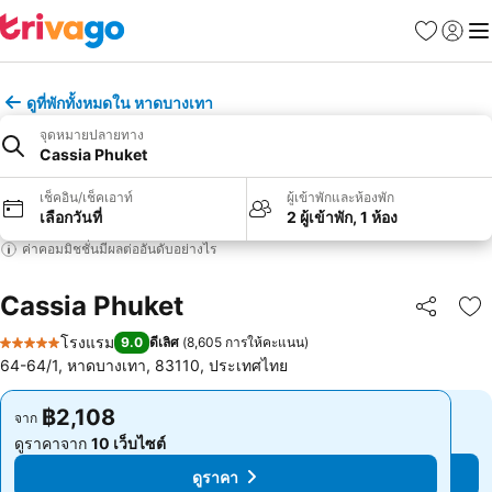
รายการโป
เข้าสู่ร
เมนู
ดูที่พักทั้งหมดใน หาดบางเทา
จุดหมายปลายทาง
Cassia Phuket
เช็คอิน/เช็คเอาท์
ผู้เข้าพักและห้องพัก
เลือกวันที่
2 ผู้เข้าพัก, 1 ห้อง
ค่าคอมมิชชั่นมีผลต่ออันดับอย่างไร
Cassia Phuket
แชร์
เพ
โรงแรม
9.0
ดีเลิศ
(
8,605 การให้คะแนน
)
5 ดาว
64-64/1, หาดบางเทา, 83110, ประเทศไทย
฿2,108
฿2,108
จาก
จาก
ดูราคาจาก
10 เว็บไซต์
ดูราคาจาก
10 เว็บไซต์
ดูราคา
ดูราคา