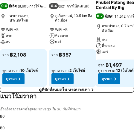
Phuket Patong Be
9.0
6.4
ดีเลิศ
(
8,605 การให้คะแนน
)
(
621 การให้คะแนน
)
Central By Ihg
หาดบางเทา,
ภูเก็ตทาวน์, 10.5 km ถึง
8.7
ดีเลิศ
(
14,512 การ
ประเทศไทย
ตัวเมือง
หาดป่าตอง, 0.7 km ถ
WiFi ฟรี
WiFi ฟรี
ตัวเมือง
สระ
ที่จอดรถ
สระ
สปา
แอร์
ที่จอดรถ
แอร์
ดูราคา
ดูราคา
฿2,108
฿357
จาก
จาก
ดูราคา
฿1,497
จาก
ดูราคาจาก
10 เว็บไซต์
ดูราคาจาก
2 เว็บไซต์
ดูราคาจาก
12 เว็บไซต์
ดูราคา
ดูราคา
ดูราคา
ดูที่พักทั้งหมดใน หาดบางเทา
แนวโน้มราคา
อ้างอิงจากราคาต่ำสุดบน trivago ใน 30 วันที่ผ่านมา
฿0
฿0