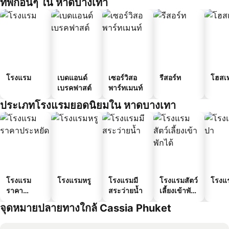
ที่พักอื่นๆ ใน หาดบางเทา
โรงแรม
เบดแอนด์
เซอร์วิสอ
รีสอร์ท
โฮสเ
เบรคฟาสต์
พาร์ทเมนท์
ประเภทโรงแรมยอดนิยมใน หาดบางเทา
โรงแรม
โรงแรมหรู
โรงแรมมี
โรงแรมสัตว์
โรงแ
ราคา
สระว่ายน้ำ
เลี้ยงเข้าพัก
ประหยัด
ได้
จุดหมายปลายทางใกล้ Cassia Phuket