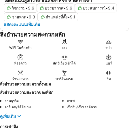
ได้คะแนนสูงกว่าค่าเฉลี่ยสำหรับ หาดบางเทา
กิจกรรม
•
9.6
บรรยากาศ
•
9.6
ประสบการณ์
•
9.4
ชายหาด
•
9.3
ตำแหน่งที่ตั้ง
•
9.1
แสดงคะแนนเพิ่มเติม
สิ่งอำนวยความสะดวกหลัก
WiFi ในห้องพัก
สระ
สปา
ที่จอดรถ
สัตว์เลี้ยงเข้าได้
แอร์
ร้านอาหาร
บาร์โรงแรม
ยิม
สิ่งอำนวยความสะดวกทั้งหมด
สิ่งอำนวยความสะดวกของที่พัก
ย่านธุรกิจ
คาเฟ่
อาร์เคด/วิดีโอเกม
เช็กอิน/เช็กเอาต์ด่วน
ดูเพิ่มเติม
การเข้าถึง