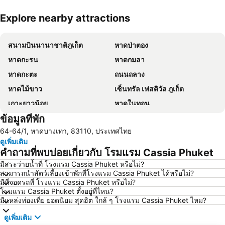
Explore nearby attractions
ขยายแผนที่
สนามบินนานาชาติภูเก็ต
หาดป่าตอง
หาดกะรน
หาดกมลา
หาดกะตะ
ถนนถลาง
หาดไม้ขาว
เซ็นทรัล เฟสติวัล ภูเก็ต
เกาะยาวน้อย
หาดในทอน
ข้อมูลที่พัก
วัดฉลอง
หาดไม้ง้าว (หาดฟรีด้อม)
64-64/1, หาดบางเทา, 83110, ประเทศไทย
ซอยบางลา
วังถลาง
ดูเพิ่มเติม
หาดในหาน
แหลมสิงห์
คำถามที่พบบ่อยเกี่ยวกับ โรมแรม Cassia Phuket
หาดสุรินทร์
ภูเก็ตแฟนตาซี
มีสระว่ายน้ำที่ โรงแรม Cassia Phuket หรือไม่?
สามารถนำสัตว์เลี้ยงเข้าพักที่โรงแรม Cassia Phuket ได้หรือไม่?
สนามมวยบางลา
จังซีลอน
มีที่จอดรถที่ โรงแรม Cassia Phuket หรือไม่?
อ่าวมาหยา
ภูเก็ตสตั้นโชว์
โรมแรม Cassia Phuket ตั้งอยู่ที่ไหน?
มีแหล่งท่องเที่ย ยอดนิยม สุดฮิต ใกล้ ๆ โรงแรม Cassia Phuket ไหม?
เกาะราชาใหญ่
เขาพิงกัน เกาะเจมส์บอนด์
ดูเพิ่มเติม
ซอยรมณีย์
สโมสรขี่ม้าภูเก็ตบางเทา