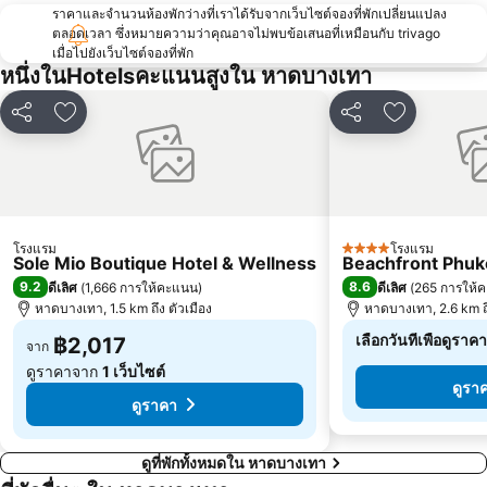
ราคาและจำนวนห้องพักว่างที่เราได้รับจากเว็บไซต์จองที่พักเปลี่ยนแปลง
ชายหาดเกาะห้อง
สวนผีเสื้อและโลกแมลงภูเก็ต
ตลอดเวลา ซึ่งหมายความว่าคุณอาจไม่พบข้อเสนอที่เหมือนกับ trivago
เกาะยาวใหญ่
สวนสัตว์ภูเก็ต
เมื่อไปยังเว็บไซต์จองที่พัก
หนึ่งในHotelsคะแนนสูงใน หาดบางเทา
หาดป่าทราย
เกาะรังใหญ่
เกาะเฮ
พิพิธภัณฑ์สัตว์น้ำภูเก็ต
แชร์
เพิ่มในรายการโปรด
แชร์
เพิ่มในราย
มีช่องลุง
เกาะไข่
โรงแรม
โรงแรม
4 ดาว
Sole Mio Boutique Hotel & Wellness
Beachfront Phuk
9.2
8.6
ดีเลิศ
(
1,666 การให้คะแนน
)
ดีเลิศ
(
265 การให้
หาดบางเทา, 1.5 km ถึง ตัวเมือง
หาดบางเทา, 2.6 km ถึ
เลือกวันที่เพื่อดูราค
฿2,017
จาก
ดูราคาจาก
1 เว็บไซต์
ดูรา
ดูราคา
ดูที่พักทั้งหมดใน หาดบางเทา