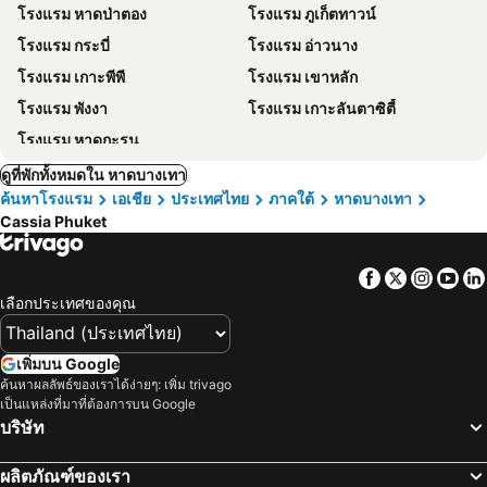
โรงแรม หาดป่าตอง
โรงแรม ภูเก็ตทาวน์
โรงแรม กระบี่
โรงแรม อ่าวนาง
โรงแรม เกาะพีพี
โรงแรม เขาหลัก
โรงแรม พังงา
โรงแรม เกาะลันตาซิตี้
โรงแรม หาดกะรน
ดูที่พักทั้งหมดใน หาดบางเทา
ค้นหาโรงแรม
เอเชีย
ประเทศไทย
ภาคใต้
หาดบางเทา
Cassia Phuket
Facebook
Twitter
Insta
Yo
เลือกประเทศของคุณ
เพิ่มบน Google
ค้นหาผลลัพธ์ของเราได้ง่ายๆ: เพิ่ม trivago
เป็นแหล่งที่มาที่ต้องการบน Google
บริษัท
ผลิตภัณฑ์ของเรา