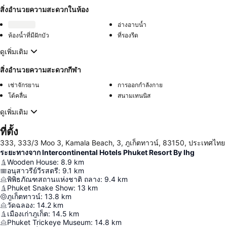
สิ่งอำนวยความสะดวกในห้อง
อ่างอาบน้ำ
ห้องน้ำที่มีฝักบัว
ที่รองรีด
ดูเพิ่มเติม
สิ่งอำนวยความสะดวกกีฬา
เช่าจักรยาน
การออกกำลังกาย
โต้คลื่น
สนามเทนนิส
ดูเพิ่มเติม
ที่ตั้ง
333, 333/3 Moo 3, Kamala Beach, 3, ภูเก็ตทาวน์, 83150, ประเทศไทย
ระยะทางจาก Intercontinental Hotels Phuket Resort By Ihg
Wooden House
:
8.9
km
อนุสาวรีย์วีรสตรี
:
9.1
km
พิพิธภัณฑสถานแห่งชาติ ถลาง
:
9.4
km
Phuket Snake Show
:
13
km
ภูเก็ตทาวน์
:
13.8
km
วัดฉลอง
:
14.2
km
เมืองเก่าภูเก็ต
:
14.5
km
Phuket Trickeye Museum
:
14.8
km