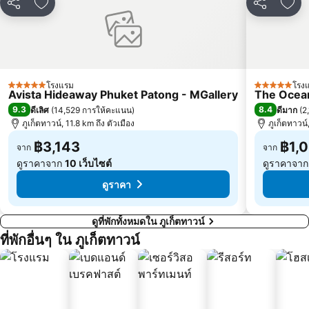
แชร์
เพิ่มในรายการโปรด
แชร์
เพิ
โรงแรม
โรง
5 ดาว
5 ดาว
Avista Hideaway Phuket Patong - MGallery
The Ocean
9.3
8.4
ดีเลิศ
(
14,529 การให้คะแนน
)
ดีมาก
(
2
ภูเก็ตทาวน์, 11.8 km ถึง ตัวเมือง
ภูเก็ตทาวน์
฿3,143
฿1,
จาก
จาก
ดูราคาจาก
10 เว็บไซต์
ดูราคาจา
ดูราคา
ดูที่พักทั้งหมดใน ภูเก็ตทาวน์
ที่พักอื่นๆ ใน ภูเก็ตทาวน์