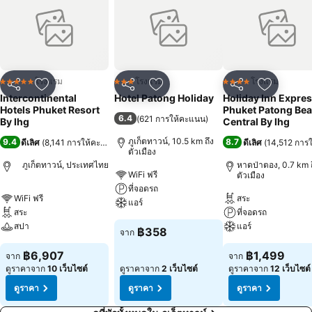
คึกคัก สถานที่ท่องเที่ยวและการผจญภัย ทั้งหมดนี้อยู่ใกล้อินเตอร์คอนติ
เนนตัล ภูเก็ต รีสอร์ทแค่เอื้อม
โรงแรม
โรงแรม
โรงแรม
5 ดาว
3 ดาว
4 ดาว
แชร์
เพิ่มในรายการโปรด
แชร์
เพิ่มในรายการโปรด
แชร์
เพิ่มในร
Intercontinental
Hotel Patong Holiday
Holiday Inn Expre
Hotels Phuket Resort
Phuket Patong Be
6.4
(
621 การให้คะแนน
)
By Ihg
Central By Ihg
ภูเก็ตทาวน์, 10.5 km ถึง
9.4
8.7
ดีเลิศ
(
8,141 การให้คะแนน
)
ดีเลิศ
(
14,512 การ
ตัวเมือง
ภูเก็ตทาวน์, ประเทศไทย
หาดป่าตอง, 0.7 km ถ
WiFi ฟรี
ตัวเมือง
ที่จอดรถ
WiFi ฟรี
สระ
แอร์
สระ
ที่จอดรถ
สปา
แอร์
฿358
จาก
฿6,907
฿1,499
จาก
จาก
ดูราคาจาก
10 เว็บไซต์
ดูราคาจาก
2 เว็บไซต์
ดูราคาจาก
12 เว็บไซต์
ดูราคา
ดูราคา
ดูราคา