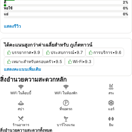
ดี
2
%
พอใช้
0
%
แย่
0
%
แสดงรีวิว
ได้คะแนนสูงกว่าค่าเฉลี่ยสำหรับ ภูเก็ตทาวน์
บรรยากาศ
•
9.9
ประสบการณ์
•
9.7
การบริการ
•
9.6
เหมาะสำหรับครอบครัว
•
9.5
Wi-Fi
•
9.3
แสดงคะแนนเพิ่มเติม
สิ่งอำนวยความสะดวกหลัก
WiFi ในล็อบบี้
WiFi ในห้องพัก
สระ
สปา
ที่จอดรถ
แอร์
ร้านอาหาร
บาร์โรงแรม
ยิม
สิ่งอำนวยความสะดวกทั้งหมด