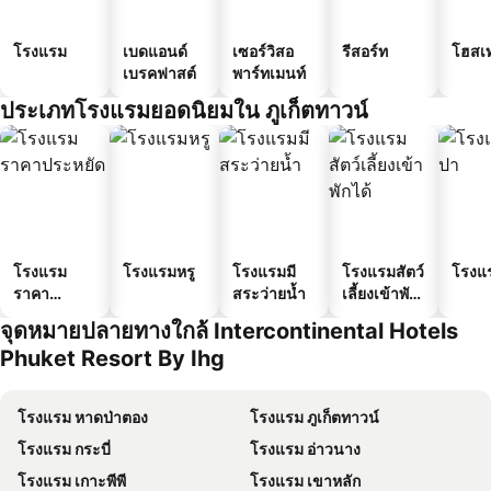
โรงแรม
เบดแอนด์
เซอร์วิสอ
รีสอร์ท
โฮสเ
เบรคฟาสต์
พาร์ทเมนท์
ประเภทโรงแรมยอดนิยมใน ภูเก็ตทาวน์
โรงแรม
โรงแรมหรู
โรงแรมมี
โรงแรมสัตว์
โรงแ
ราคา
สระว่ายน้ำ
เลี้ยงเข้าพัก
ประหยัด
ได้
จุดหมายปลายทางใกล้ Intercontinental Hotels
Phuket Resort By Ihg
โรงแรม หาดป่าตอง
โรงแรม ภูเก็ตทาวน์
โรงแรม กระบี่
โรงแรม อ่าวนาง
โรงแรม เกาะพีพี
โรงแรม เขาหลัก