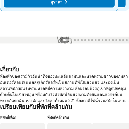
ดูราคา
ดูราคา
1 / 99
เกี่ยวกับ
ห้องพักของเรามีวิวอันน่าทึ่งของทะเลอันดามันและหาดทรายขาวของกมลา
อินเตอร์คอนติเนนตัลภูเก็ตรีสอร์ทเป็นสถานที่ที่เป็นส่วนตัว และยังเป็น
สถานที่พักผ่อนริมชายหาดที่มีความสง่างาม ล้อมรอบด้วยภูเขาที่ถูกปกคลุม
ด้วยต้นไม้เขียวชอุ่ม พร้อมกับวิวทิวทัศน์อันสวยงามดั่งดินแดนสวรรค์บน
ทะเลอันดามัน ห้องพักและวิลล่าทั้งหมด 221 ห้องถูกดีไซน์ร่วมสมัยในแบบ
เปรียบเทียบกับที่พักที่คล้ายกัน
ไทย สัมผัสวัฒนธรรมทางอาหารที่ได้รับแรงบันดาลใจจากอาหารท้องถิ่น
พร้อมสปาและแผนการดูแลสุขภาพแบบองค์รวม และโปรแกรมท่องเที่ยวที่
ที่พักที่เลือก
ที่พักที่คล้ายกัน
ถูกออกแบบมาเป็นพิเศษเพื่อตอบโจทก์ลูกค้าคนพิเศษของเรา จังหวัดภูเก็ตมี
สถานที่ท่องเที่ยวมากมาย ทั้งวัดที่มีชื่อเสียงและสวยงาม ตลาดกลางคืนที่