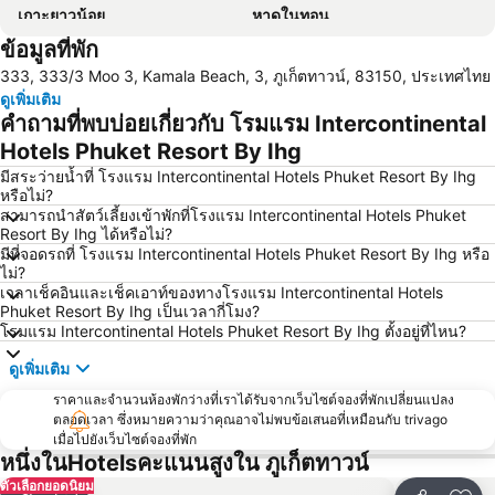
เกาะยาวน้อย
หาดในทอน
ข้อมูลที่พัก
วัดฉลอง
หาดไม้ง้าว (หาดฟรีด้อม)
333, 333/3 Moo 3, Kamala Beach, 3, ภูเก็ตทาวน์, 83150, ประเทศไทย
ซอยบางลา
วังถลาง
ดูเพิ่มเติม
หาดในหาน
แหลมสิงห์
คำถามที่พบบ่อยเกี่ยวกับ โรมแรม Intercontinental
หาดสุรินทร์
ภูเก็ตแฟนตาซี
Hotels Phuket Resort By Ihg
สนามมวยบางลา
จังซีลอน
มีสระว่ายน้ำที่ โรงแรม Intercontinental Hotels Phuket Resort By Ihg
หรือไม่?
อ่าวมาหยา
ภูเก็ตสตั้นโชว์
สามารถนำสัตว์เลี้ยงเข้าพักที่โรงแรม Intercontinental Hotels Phuket
Resort By Ihg ได้หรือไม่?
เกาะราชาใหญ่
เขาพิงกัน เกาะเจมส์บอนด์
มีที่จอดรถที่ โรงแรม Intercontinental Hotels Phuket Resort By Ihg หรือ
ซอยรมณีย์
สโมสรขี่ม้าภูเก็ตบางเทา
ไม่?
เวลาเช็คอินและเช็คเอาท์ของทางโรงแรม Intercontinental Hotels
ชายหาดเกาะห้อง
สวนผีเสื้อและโลกแมลงภูเก็ต
Phuket Resort By Ihg เป็นเวลากี่โมง?
โรมแรม Intercontinental Hotels Phuket Resort By Ihg ตั้งอยู่ที่ไหน?
เกาะยาวใหญ่
สวนสัตว์ภูเก็ต
หาดป่าทราย
เกาะรังใหญ่
ดูเพิ่มเติม
เกาะเฮ
พิพิธภัณฑ์สัตว์น้ำภูเก็ต
ราคาและจำนวนห้องพักว่างที่เราได้รับจากเว็บไซต์จองที่พักเปลี่ยนแปลง
ตลอดเวลา ซึ่งหมายความว่าคุณอาจไม่พบข้อเสนอที่เหมือนกับ trivago
มีช่องลุง
เกาะไข่
เมื่อไปยังเว็บไซต์จองที่พัก
หนึ่งในHotelsคะแนนสูงใน ภูเก็ตทาวน์
ตัวเลือกยอดนิยม