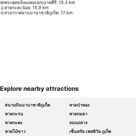
พระพุทธมิ่งมงคลเอกเนาคคีรี
:
15.3
km
หาดกะตะน้อย
:
15.9
km
ท่าอากาศยานนานาชาติภูเก็ต
:
17
km
Explore nearby attractions
ขยายแผนที่
สนามบินนานาชาติภูเก็ต
หาดป่าตอง
หาดกะรน
หาดกมลา
หาดกะตะ
ถนนถลาง
หาดไม้ขาว
เซ็นทรัล เฟสติวัล ภูเก็ต