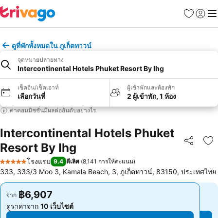
รายการโป
เข้าสู่ร
เมนู
ดูที่พักทั้งหมดใน ภูเก็ตทาวน์
จุดหมายปลายทาง
Intercontinental Hotels Phuket Resort By Ihg
เช็คอิน/เช็คเอาท์
ผู้เข้าพักและห้องพัก
เลือกวันที่
2 ผู้เข้าพัก, 1 ห้อง
ค่าคอมมิชชั่นมีผลต่ออันดับอย่างไร
Intercontinental Hotels Phuket
Resort By Ihg
แชร์
เพ
โรงแรม
9.4
ดีเลิศ
(
8,141 การให้คะแนน
)
5 ดาว
333, 333/3 Moo 3, Kamala Beach, 3, ภูเก็ตทาวน์, 83150, ประเทศไทย
฿6,907
฿6,907
จาก
จาก
ดูราคาจาก
10 เว็บไซต์
ดูราคาจาก
10 เว็บไซต์