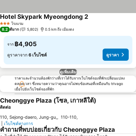
Hotel Skypark Myeongdong 2
โรงแรม
3 ดาว
8.2
ดีมาก
5,802
0.5 km ถึง เมียงดง
฿4,905
จาก
ดูราคาจาก
6 เว็บไซต์
ดูราคา
ดูเพิ่มเติม
ราคาและจำนวนห้องพักว่างที่เราได้รับจากเว็บไซต์จองที่พักเปลี่ยนแปลง
ตลอดเวลา ซึ่งหมายความว่าคุณอาจไม่พบข้อเสนอที่เหมือนกับ trivago
เมื่อไปยังเว็บไซต์จองที่พัก
Cheonggye Plaza (โซล, เกาหลีใต้)
ติดต่อ
110, Sejong-daero, Jung-gu,
,
110-110
,
|
เว็บไซต์ทางการ
คำถามที่พบบ่อยเกี่ยวกับ Cheonggye Plaza