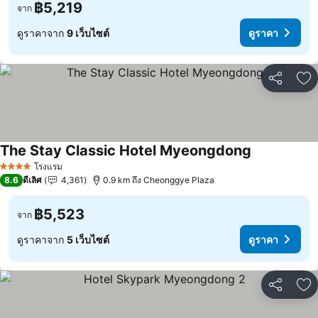
฿5,219
จาก
ดูราคาจาก
9 เว็บไซต์
ดูราคา
แชร์
เพ
The Stay Classic Hotel Myeongdong
โรงแรม
4 ดาว
8.6
ดีเลิศ
4,361
0.9 km ถึง Cheonggye Plaza
฿5,523
จาก
ดูราคาจาก
5 เว็บไซต์
ดูราคา
แชร์
เพ