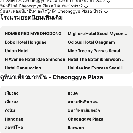
อะไรที่ทำให้ Cheonggye Plaza ได้รับความนิยมจาก โซล?
ที่พักที่ใกล้ Cheonggye Plaza ได้แก่อะไรบ้าง?
มีแหล่งท่องเที่ยวอื่นๆ อะไรใกล้ๆ Cheonggye Plaza บ้าง?
โรงแรมยอดนิยมเพิ่มเติม
HOMES RED MYEONGDONG
Migliore Hotel Seoul Myeongdong
Bobo Hotel Hongdae
Ocloud Hotel Gangnam
Union Hotel
Nine Tree by Parnas Seoul Myeongdong 1
H Avenue Hotel Idae Shinchon
Hotel The Botanik Sewoon Myeongdong
Hotel Cappuccino
Holiday Inn Express Seoul Hongdae By Ihg
ดูที่น่าเที่ยวมากขึ้น - Cheonggye Plaza
Travelodge Myeongdong Euljiro
Aiden by Best Western Cheongdam
Sotetsu Hotels The Splaisir Seoul Myeongdong
JSM Studio
เมียงดง
ฮงแด
ibis Ambassador Seoul Myeongdong
Creto Hotel Myeongdong
เมียงดง
สนามบินอินชอน
โรงแรมซาวอย
Arirang Hill Hotel Dongdaemun
กังนัม
มหาวิทยาลัยฮงอิก
Hotel Atrium Jongno
Jongno Olive Hotel
Hongdae
Cheonggye Plaza
Ekonomy Hotel Eunpyeong
L7 HONGDAE by LOTTE HOTELS
สถานีโซล
Itaewon
24 Guesthouse Myeongdong Avenue
HOTEL DRIP&DROP, Myeongdong