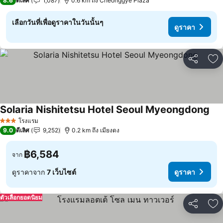
8.6
ดีเลิศ
1,087
0.6 km ถึง Cheonggye Plaza
เลือกวันที่เพื่อดูราคาในวันนั้นๆ
ดูราคา
แชร์
เพ
Solaria Nishitetsu Hotel Seoul Myeongdong
โรงแรม
3 ดาว
9.0
ดีเลิศ
9,252
0.2 km ถึง เมียงดง
฿6,584
จาก
ดูราคาจาก
7 เว็บไซต์
ดูราคา
ตัวเลือกยอดนิยม
แชร์
เพ