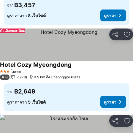
฿3,457
จาก
ดูราคาจาก
8 เว็บไซต์
ดูราคา
ตัวเลือกยอดนิยม
แชร์
เพ
Hotel Cozy Myeongdong
โมเทล
3 ดาว
6.8
2,278
0.9 km ถึง Cheonggye Plaza
฿2,649
จาก
ดูราคาจาก
5 เว็บไซต์
ดูราคา
แชร์
เพ