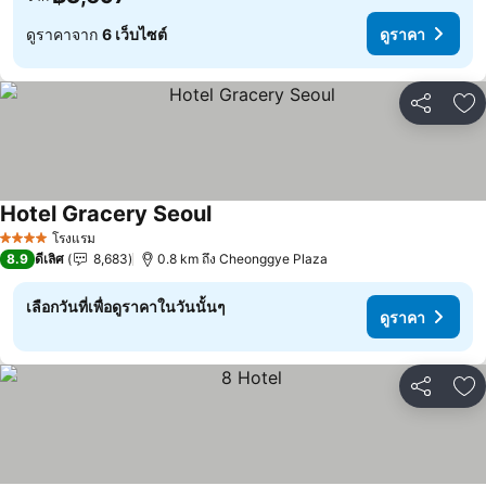
ดูราคาจาก
6 เว็บไซต์
ดูราคา
แชร์
เพ
Hotel Gracery Seoul
โรงแรม
4 ดาว
8.9
ดีเลิศ
8,683
0.8 km ถึง Cheonggye Plaza
เลือกวันที่เพื่อดูราคาในวันนั้นๆ
ดูราคา
แชร์
เพ