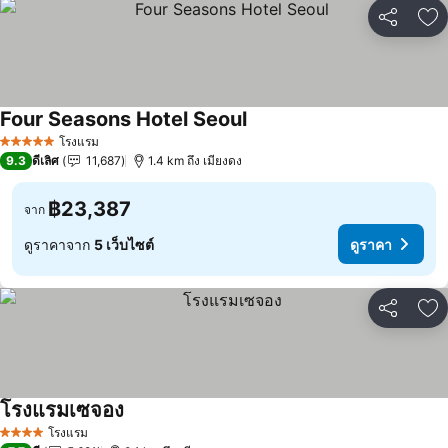
แชร์
เพ
Four Seasons Hotel Seoul
โรงแรม
5 ดาว
9.3
ดีเลิศ
11,687
1.4 km ถึง เมียงดง
฿23,387
จาก
ดูราคาจาก
5 เว็บไซต์
ดูราคา
แชร์
เพ
โรงแรมเซจอง
โรงแรม
4 ดาว