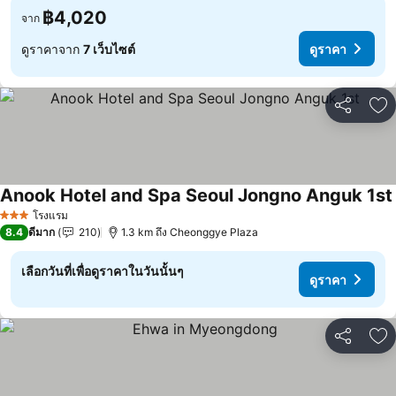
฿4,020
จาก
ดูราคาจาก
7 เว็บไซต์
ดูราคา
แชร์
เพ
Anook Hotel and Spa Seoul Jongno Anguk 1st
โรงแรม
3 ดาว
8.4
ดีมาก
210
1.3 km ถึง Cheonggye Plaza
เลือกวันที่เพื่อดูราคาในวันนั้นๆ
ดูราคา
แชร์
เพ