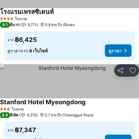
โรงแรมเพรสซิเดนท์
โรงแรม
4 ดาว
8.1
ดีมาก
9,711
0.8 km ถึง เมียงดง
฿6,425
จาก
ดูราคาจาก
8 เว็บไซต์
ดูราคา
แชร์
เพ
Stanford Hotel Myeongdong
โรงแรม
3 ดาว
8.9
ดีเลิศ
4,215
0.7 km ถึง Cheonggye Plaza
฿7,347
จาก