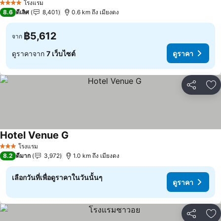
โรงแรม
4 ดาว
8.6
ดีเลิศ
8,401
0.6 km ถึง เมียงดง
฿5,612
จาก
ดูราคาจาก
7 เว็บไซต์
ดูราคา
แชร์
เพ
Hotel Venue G
โรงแรม
3 ดาว
8.2
ดีมาก
3,972
1.0 km ถึง เมียงดง
เลือกวันที่เพื่อดูราคาในวันนั้นๆ
ดูราคา
แชร์
เพ