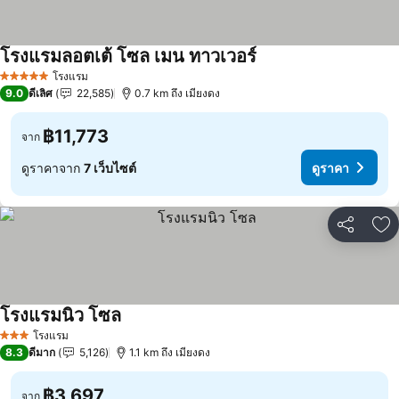
โรงแรมลอตเต้ โซล เมน ทาวเวอร์
โรงแรม
5 ดาว
9.0
ดีเลิศ
22,585
0.7 km ถึง เมียงดง
฿11,773
จาก
ดูราคาจาก
7 เว็บไซต์
ดูราคา
แชร์
เพ
โรงแรมนิว โซล
โรงแรม
3 ดาว
8.3
ดีมาก
5,126
1.1 km ถึง เมียงดง
฿3,697
จาก