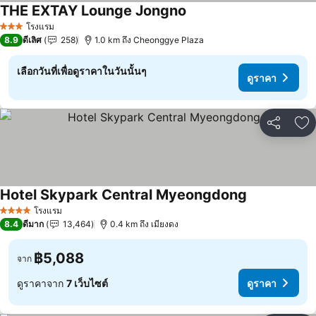
THE EXTAY Lounge Jongno
โรงแรม
3 ดาว
8.9
ดีเลิศ
258
1.0 km ถึง Cheonggye Plaza
เลือกวันที่เพื่อดูราคาในวันนั้นๆ
ดูราคา
แชร์
เพ
Hotel Skypark Central Myeongdong
โรงแรม
4 ดาว
8.4
ดีมาก
13,464
0.4 km ถึง เมียงดง
฿5,088
จาก
ดูราคาจาก
7 เว็บไซต์
ดูราคา