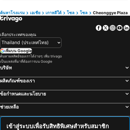
Seoul
Insadong
Hotel Gracery Seoul
Seoul N Hotel Dongdaemun
ตลาดทงแดมุน
Euljiro
Hotel Venue G
The Stay Classic Hotel Myeongdong
ค้นหาโรงแรม
เอเชีย
เกาหลีใต้
โซล
โซล
Cheonggye Plaza
Jung Gu
Gwangjingu
Hotel Peyto Gangnam
Hotel The Designers Hongdae
Facebook
Twitter
Insta
Yo
Myeong-dong Cathedral
Songdo Convensia
Travelodge Myeongdong Namsan
โรงแรมริเวอร์ไซด์
เลือกประเทศของคุณ
สถานียงซาน
สนามบินนานาชาติกิมโป
โรงแรมเพรสซิเดนท์
Mercure Ambassador Seoul Hongdae
Jeonju Hanok Village
Deoksugung Palace Royal Guard-Changing Ceremony
Homes Stay Myeongdong
ibis Styles Ambassador Seoul Myeongdong
เพิ่มบน Google
Seoul Museum of History
Bank of Korea Museum
Fairfield by Marriott Seoul
Ari House
ค้นหาผลลัพธ์ของเราได้ง่ายๆ: เพิ่ม trivago
เป็นแหล่งที่มาที่ต้องการบน Google
เซจงเซนเตอร์
Deoksugung Palace
Toyoko Inn Seoul Gangnam
Hanok Hotel DAAM
บริษัท
Lotte - Main
Seoul Museum of Art
Ehwa in Myeongdong
Hotel Skypark Central Myeongdong
Songpa-gu
Gwanghwamun
MD Hotel Doksan
Grand Hyatt Seoul
ผลิตภัณฑ์ของเรา
Namdaemun Market
Gyeongbokgung
Novotel Suites Ambassador Seoul Yongsan
Koreana Hotel
ข้อกำหนดและนโยบาย
Jongno
Gyeongpo Beach
The Recenz Dongdaemun Hotel
CS Premier Hotel
แจมซิลสปอร์ตคอมเพล็กซ์
Yongsan
Imperial Palace Boutique Hotel
ARA Hotel
ช่วยเหลือ
Yeongjong Island
Jamsil
New Seoul Hotel
โรงแรมนิว โซล
Dongdaemun Sijang
โซลอาร์ทเซนเตอร์
UH Suite Central Seoul
Four Seasons Hotel Seoul
เข้าสู่ระบบเพื่อรับสิทธิพิเศษสำหรับสมาชิก
Suwon station
Everland
Glocaloca gwanghwamun
Hotel Midcity Myeongdong