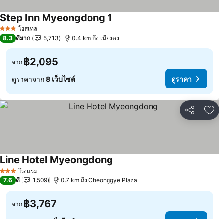
Step Inn Myeongdong 1
โฮสเทล
3 ดาว
8.3
ดีมาก
5,713
0.4 km ถึง เมียงดง
฿2,095
จาก
ดูราคาจาก
8 เว็บไซต์
ดูราคา
แชร์
เพ
Line Hotel Myeongdong
โรงแรม
3 ดาว
7.6
ดี
1,509
0.7 km ถึง Cheonggye Plaza
฿3,767
จาก