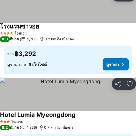
โรงแรมซาวอย
โรงแรม
4 ดาว
8.3
ดีมาก
5,786
0.2 km ถึง เมียงดง
฿3,292
จาก
ดูราคาจาก
9 เว็บไซต์
ดูราคา
แชร์
เพ
Hotel Lumia Myeongdong
โรงแรม
3 ดาว
8.2
ดีมาก
1,856
0.7 km ถึง เมียงดง