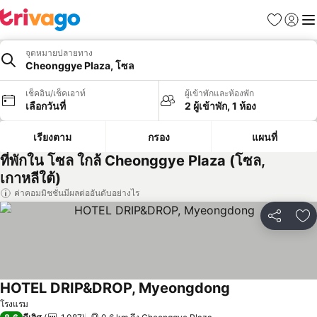
รายการโป
เข้าสู่ร
เมนู
จุดหมายปลายทาง
Cheonggye Plaza, โซล
เช็คอิน/เช็คเอาท์
ผู้เข้าพักและห้องพัก
เลือกวันที่
2 ผู้เข้าพัก, 1 ห้อง
เรียงตาม
กรอง
แผนที่
ที่พักใน โซล ใกล้ Cheonggye Plaza (โซล,
เกาหลีใต้)
ค่าคอมมิชชั่นมีผลต่ออันดับอย่างไร
แชร์
เพ
HOTEL DRIP&DROP, Myeongdong
โรงแรม