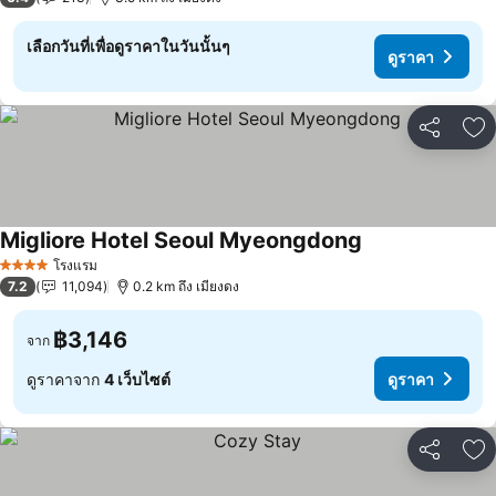
เลือกวันที่เพื่อดูราคาในวันนั้นๆ
ดูราคา
แชร์
เพ
Migliore Hotel Seoul Myeongdong
ดูราคา
โรงแรม
4 ดาว
7.2
11,094
0.2 km ถึง เมียงดง
฿3,146
จาก
ดูราคาจาก
4 เว็บไซต์
ดูราคา
แชร์
เพ