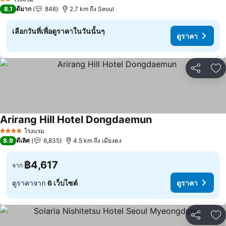
2 ดาว
8.1
ดีมาก
846
2.7 km ถึง Seoul
เลือกวันที่เพื่อดูราคาในวันนั้นๆ
ดูราคา
แชร์
เพ
Arirang Hill Hotel Dongdaemun
ดูราคา
โรงแรม
4 ดาว
8.9
ดีเลิศ
6,835
4.5 km ถึง เมียงดง
฿4,617
จาก
ดูราคาจาก
6 เว็บไซต์
ดูราคา
แชร์
เพ