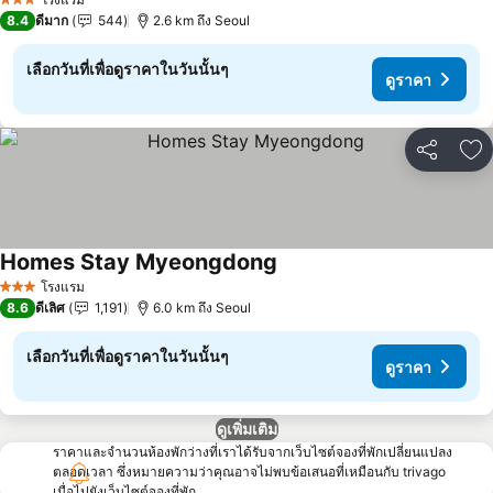
3 ดาว
8.4
ดีมาก
544
2.6 km ถึง Seoul
เลือกวันที่เพื่อดูราคาในวันนั้นๆ
ดูราคา
แชร์
เพ
Homes Stay Myeongdong
ดูราคา
โรงแรม
3 ดาว
8.6
ดีเลิศ
1,191
6.0 km ถึง Seoul
เลือกวันที่เพื่อดูราคาในวันนั้นๆ
ดูราคา
ดูเพิ่มเติม
ราคาและจำนวนห้องพักว่างที่เราได้รับจากเว็บไซต์จองที่พักเปลี่ยนแปลง
ตลอดเวลา ซึ่งหมายความว่าคุณอาจไม่พบข้อเสนอที่เหมือนกับ trivago
เมื่อไปยังเว็บไซต์จองที่พัก