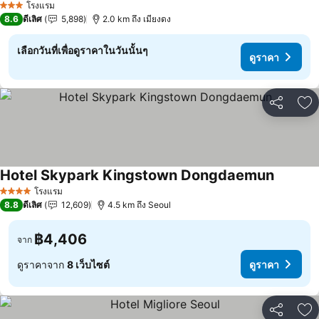
โรงแรม
3 ดาว
8.6
ดีเลิศ
5,898
2.0 km ถึง เมียงดง
เลือกวันที่เพื่อดูราคาในวันนั้นๆ
ดูราคา
แชร์
เพ
Hotel Skypark Kingstown Dongdaemun
ดูราคา
โรงแรม
4 ดาว
8.8
ดีเลิศ
12,609
4.5 km ถึง Seoul
฿4,406
จาก
ดูราคาจาก
8 เว็บไซต์
ดูราคา
แชร์
เพ