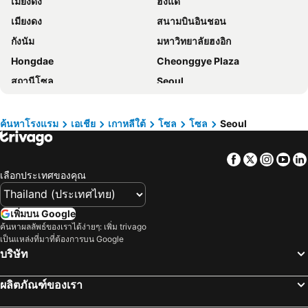
เมียงดง
ฮงแด
ibis Ambassador Seoul Myeongdong
Creto Hotel Myeongdong
เมียงดง
สนามบินอินชอน
โรงแรมซาวอย
Arirang Hill Hotel Dongdaemun
กังนัม
มหาวิทยาลัยฮงอิก
Hotel Atrium Jongno
Jongno Olive Hotel
Hongdae
Cheonggye Plaza
Ekonomy Hotel Eunpyeong
L7 HONGDAE by LOTTE HOTELS
สถานีโซล
Seoul
24 Guesthouse Myeongdong Avenue
HOTEL DRIP&DROP, Myeongdong
Itaewon
Insadong
Hotel Gracery Seoul
Seoul N Hotel Dongdaemun
ตลาดทงแดมุน
Euljiro
Hotel Venue G
The Stay Classic Hotel Myeongdong
ค้นหาโรงแรม
เอเชีย
เกาหลีใต้
โซล
โซล
Seoul
Gwangjingu
Jung Gu
Hotel Peyto Gangnam
Hotel The Designers Hongdae
Facebook
Twitter
Insta
Yo
Myeong-dong Cathedral
Songdo Convensia
Travelodge Myeongdong Namsan
โรงแรมริเวอร์ไซด์
เลือกประเทศของคุณ
สถานียงซาน
สนามบินนานาชาติกิมโป
โรงแรมเพรสซิเดนท์
Mercure Ambassador Seoul Hongdae
Jeonju Hanok Village
Dongdaemun Sijang
Homes Stay Myeongdong
ibis Styles Ambassador Seoul Myeongdong
เพิ่มบน Google
East gate
พระราชวังชางด๊อกกุง
Fairfield by Marriott Seoul
Ari House
ค้นหาผลลัพธ์ของเราได้ง่ายๆ: เพิ่ม trivago
เป็นแหล่งที่มาที่ต้องการบน Google
Changgyeonggung
Junggu
Toyoko Inn Seoul Gangnam
Hanok Hotel DAAM
บริษัท
Jongno
โรงละครแห่งชาติเกาหลี
Ehwa in Myeongdong
Hotel Skypark Central Myeongdong
Konkuk University
Gyeongbokgung
MD Hotel Doksan
Grand Hyatt Seoul
ผลิตภัณฑ์ของเรา
Gwanghwamun
เซจงเซนเตอร์
Novotel Suites Ambassador Seoul Yongsan
Koreana Hotel