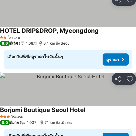
แชร์
เพ
HOTEL DRIP&DROP, Myeongdong
ดูราคา
โรงแรม
2 ดาว
8.6
ดีเลิศ
1,087
6.4 km ถึง Seoul
เลือกวันที่เพื่อดูราคาในวันนั้นๆ
ดูราคา
แชร์
เพ
Borjomi Boutique Seoul Hotel
ดูราคา
โรงแรม
3 ดาว
8.0
ดีมาก
1,037
7.1 km ถึง เมียงดง
เลือกวันที่เพื่อดูราคาในวันนั้นๆ