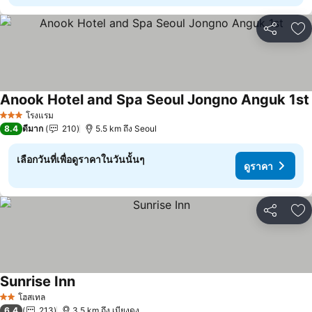
แชร์
เพ
Anook Hotel and Spa Seoul Jongno Anguk 1st
โรงแรม
3 ดาว
8.4
ดีมาก
210
5.5 km ถึง Seoul
เลือกวันที่เพื่อดูราคาในวันนั้นๆ
ดูราคา
แชร์
เพ
Sunrise Inn
ดูราคา
โฮสเทล
2 ดาว
6.4
213
3.5 km ถึง เมียงดง