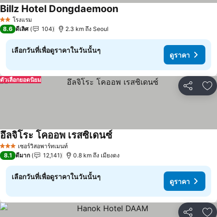
Billz Hotel Dongdaemoon
ดูราคา
โรงแรม
2 ดาว
8.6
ดีเลิศ
104
2.3 km ถึง Seoul
เลือกวันที่เพื่อดูราคาในวันนั้นๆ
ดูราคา
ตัวเลือกยอดนิยม
แชร์
เพ
อึลจิโระ โคออพ เรสซิเดนซ์
ดูราคา
เซอร์วิสอพาร์ทเมนท์
3 ดาว
8.1
ดีมาก
12,141
0.8 km ถึง เมียงดง
เลือกวันที่เพื่อดูราคาในวันนั้นๆ
ดูราคา
แชร์