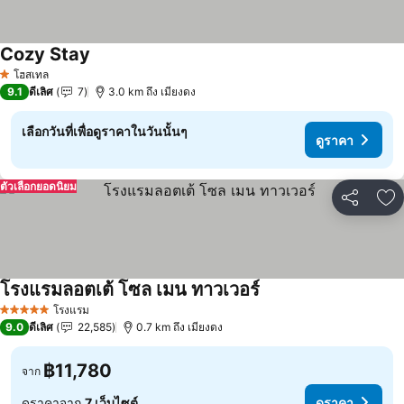
Cozy Stay
ดูราคา
โฮสเทล
1 ดาว
9.1
ดีเลิศ
7
3.0 km ถึง เมียงดง
เลือกวันที่เพื่อดูราคาในวันนั้นๆ
ดูราคา
ตัวเลือกยอดนิยม
แชร์
เพ
โรงแรมลอตเต้ โซล เมน ทาวเวอร์
ดูราคา
โรงแรม
5 ดาว
9.0
ดีเลิศ
22,585
0.7 km ถึง เมียงดง
฿11,780
จาก
ดูราคาจาก
7 เว็บไซต์
ดูราคา