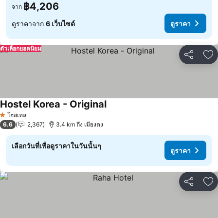
฿4,206
จาก
ดูราคาจาก
6 เว็บไซต์
ดูราคา
ตัวเลือกยอดนิยม
แชร์
เพ
Hostel Korea - Original
ดูราคา
โฮสเทล
1 ดาว
6.6
2,367
3.4 km ถึง เมียงดง
เลือกวันที่เพื่อดูราคาในวันนั้นๆ
ดูราคา
แชร์
เพ