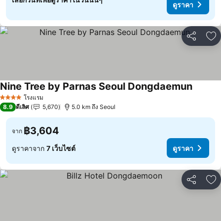
ดูราคา
แชร์
เพ
Nine Tree by Parnas Seoul Dongdaemun
ดูราคา
โรงแรม
4 ดาว
8.9
ดีเลิศ
5,670
5.0 km ถึง Seoul
฿3,604
จาก
ดูราคาจาก
7 เว็บไซต์
ดูราคา
แชร์
เพ