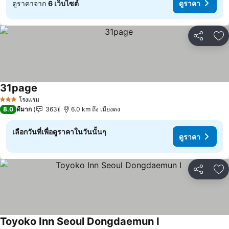
ดูราคาจาก
6 เว็บไซต์
ดูราคา
แชร์
เพ
31page
ดูราคา
โรงแรม
3 ดาว
8.0
ดีมาก
363
6.0 km ถึง เมียงดง
เลือกวันที่เพื่อดูราคาในวันนั้นๆ
ดูราคา
แชร์
เพ
Toyoko Inn Seoul Dongdaemun I
ดูราคา