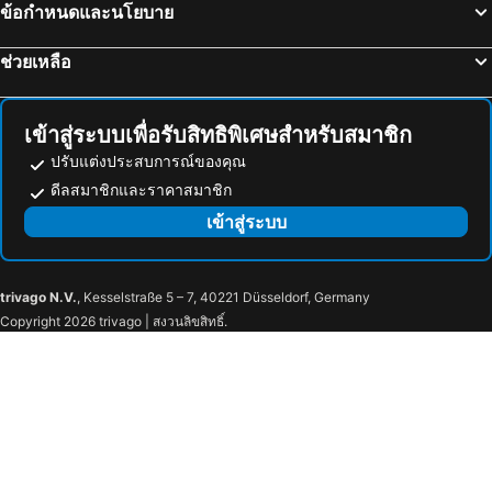
ข้อกำหนดและนโยบาย
Gyeongpo Beach
Yangjae
The Recenz Dongdaemun Hotel
Imperial Palace Boutique Hotel
Cheongdam
Yeongjong Island
ARA Hotel
Banyan Tree Club & Spa Seoul
ช่วยเหลือ
Sindorim
สถานียองดึงโพ
Wecostay Cheongnyangni
31page
Suwon station
Wolmido
Hotel The Designers Cheongnyangni
W Mini Hotel
เข้าสู่ระบบเพื่อรับสิทธิพิเศษสำหรับสมาชิก
Bukhansan National Park
Yangyang International Airport
Friendly DH Naissance Hotel by Mindrum Group
Hotel Boutique 9
ปรับแต่งประสบการณ์ของคุณ
Muchangpo beach
LACOZi STAY , Seoul
Dongdaemun Neighbors
ดีลสมาชิกและราคาสมาชิก
Hostel Seoul
Dongdaemun Guesthouse
เข้าสู่ระบบ
Maison Hotel DDP
SM Boutique Hotel
Jongno Lumia Tourist Hotel
Hotel De Ciel
trivago N.V.
, Kesselstraße 5 – 7, 40221 Düsseldorf, Germany
GaGa Hotel dongdaemun
Boutique Hotel K
Copyright 2026 trivago | สงวนลิขสิทธิ์.
Borjomi Boutique Seoul Hotel
L7 GANGNAM by LOTTE HOTELS
Hotel Aventree Yeouido
ENA Suite Hotel Namdaemun
Loisir Hotel Seoul Myeongdong
the stay
Shinchon Good Time Motel
Hotel Dada Gyeongbokgung
GOYOO INN & CABINS
Anook Hotel and Spa Seoul Jongno Anguk 1st