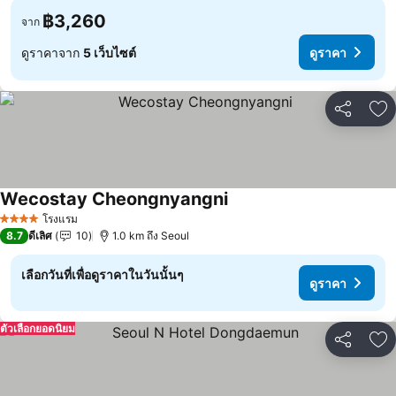
฿3,260
จาก
ดูราคาจาก
5 เว็บไซต์
ดูราคา
แชร์
เพ
Wecostay Cheongnyangni
ดูราคา
โรงแรม
4 ดาว
8.7
ดีเลิศ
10
1.0 km ถึง Seoul
เลือกวันที่เพื่อดูราคาในวันนั้นๆ
ดูราคา
ตัวเลือกยอดนิยม
แชร์
เพ