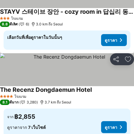
STAYV 스테이브 장안 - cozy room in 답십리 동대문
ดูราคา
โรงแรม
3 ดาว
8.8
ดีเลิศ
6
3.0 km ถึง Seoul
เลือกวันที่เพื่อดูราคาในวันนั้นๆ
ดูราคา
แชร์
เพ
The Recenz Dongdaemun Hotel
ดูราคา
โรงแรม
4 ดาว
8.1
ดีมาก
3,280
3.7 km ถึง Seoul
฿2,855
จาก
ดูราคาจาก
7 เว็บไซต์
ดูราคา