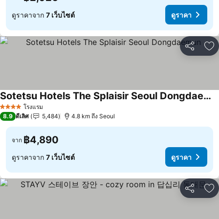
ดูราคาจาก
7 เว็บไซต์
ดูราคา
แชร์
เพ
Sotetsu Hotels The Splaisir Seoul Dongdaemun
ดูราคา
โรงแรม
4 ดาว
8.9
ดีเลิศ
5,484
4.8 km ถึง Seoul
฿4,890
จาก
ดูราคาจาก
7 เว็บไซต์
ดูราคา
แชร์
เพ