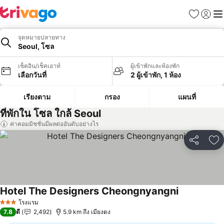
รายการโป
เข้าสู่ร
เมนู
จุดหมายปลายทาง
Seoul, โซล
เช็คอิน/เช็คเอาท์
ผู้เข้าพักและห้องพัก
เลือกวันที่
2 ผู้เข้าพัก, 1 ห้อง
เรียงตาม
กรอง
แผนที่
ที่พักใน โซล ใกล้ Seoul
ค่าคอมมิชชั่นมีผลต่ออันดับอย่างไร
แชร์
เพ
Hotel The Designers Cheongnyangni
ดูราคา
โรงแรม
3 ดาว
7.8
ดี
2,492
5.9 km ถึง เมียงดง