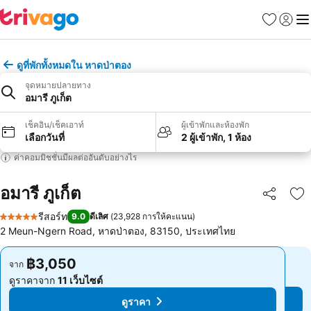
รายการโป
เข้าสู่ร
เมนู
ดูที่พักทั้งหมดใน หาดป่าตอง
จุดหมายปลายทาง
อมารี ภูเก็ต
เช็คอิน/เช็คเอาท์
ผู้เข้าพักและห้องพัก
เลือกวันที่
2 ผู้เข้าพัก, 1 ห้อง
ค่าคอมมิชชั่นมีผลต่ออันดับอย่างไร
อมารี ภูเก็ต
แชร์
เพ
รีสอร์ท
9.0
ดีเลิศ
(
23,928 การให้คะแนน
)
5 ดาว
2 Meun-Ngern Road, หาดป่าตอง, 83150, ประเทศไทย
฿3,050
฿3,050
จาก
จาก
ดูราคาจาก
11 เว็บไซต์
ดูราคาจาก
11 เว็บไซต์
ดูราคา
ดูราคา