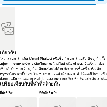
เกี่ยวกับ
โรงแรมอมารี ภูเก็ต (Amari Phuket) หรือชื่อเดิม อมารี คอรัล บีช ภูเก็ต ตั้ง
อยู่บนสุดชายหาดป่าตองอันเงียบสงบ ใกล้กับตัวเมืองป่าตอง อันเป็นจุดท่อง
เที่ยวสำคัญของเมืองภูเก็ต เพียบพร้อมไปด้วย ภัตตาคารชั้นหนึ่ง, ห้องพัก
หรูหราในราคาที่คุณพอใจ, ชายหาดส่วนตัวเงียบสงบ, ทำให้คุณมีวันหยุดพัก
ผ่อนแสนพิเศษ คุณสามารถไปผ่อนคลายความเครียดที่ บรีซ สปา อันโด่งดัง
เปรียบเทียบกับที่พักที่คล้ายกัน
ซึ่งให้บริการ สปา ทรีทเม้นท์ และนวดผ่อนคลาย ให้รางวัลตัวคุณเอง และ
มาเพลิดเพลินกับเวทย์มนต์แห่งเมืองภูเก็ต ที่ อมารี ภูเก็ต
ที่พักที่เลือก
ที่พักที่คล้ายกัน