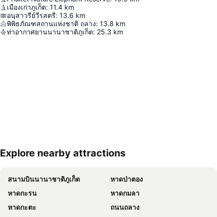
เมืองเก่าภูเก็ต
:
11.4
km
อนุสาวรีย์วีรสตรี
:
13.6
km
พิพิธภัณฑสถานแห่งชาติ ถลาง
:
13.8
km
ท่าอากาศยานนานาชาติภูเก็ต
:
25.3
km
Explore nearby attractions
ขยายแผนที่
สนามบินนานาชาติภูเก็ต
หาดป่าตอง
หาดกะรน
หาดกมลา
หาดกะตะ
ถนนถลาง