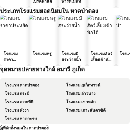
เบรคฟาสต์
พาร์ทเมนท์
ประเภทโรงแรมยอดนิยมใน หาดป่าตอง
โรงแรม
โรงแรมหรู
โรงแรมมี
โรงแรมสัตว์
โรงแ
ราคา
สระว่ายน้ำ
เลี้ยงเข้าพัก
ประหยัด
ได้
จุดหมายปลายทางใกล้ อมารี ภูเก็ต
โรงแรม หาดป่าตอง
โรงแรม ภูเก็ตทาวน์
โรงแรม กระบี่
โรงแรม อ่าวนาง
โรงแรม เกาะพีพี
โรงแรม เขาหลัก
โรงแรม พังงา
โรงแรม เกาะลันตาซิตี้
โรงแรม หาดกะรน
ดูที่พักทั้งหมดใน หาดป่าตอง