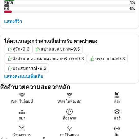
พอใช้
4
%
แย่
6
%
แสดงรีวิว
ได้คะแนนสูงกว่าค่าเฉลี่ยสำหรับ หาดป่าตอง
คู่รัก
•
9.6
สปาและสุขภาพ
•
9.5
สิ่งอำนวยความสะดวกและบริการ
•
9.3
บรรยากาศ
•
9.3
ประสบการณ์
•
9.2
แสดงคะแนนเพิ่มเติม
สิ่งอำนวยความสะดวกหลัก
WiFi ในล็อบบี้
WiFi ในห้องพัก
สระ
สปา
ที่จอดรถ
แอร์
ร้านอาหาร
บาร์โรงแรม
ยิม