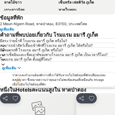
หาดไม้ขาว
เซ็นทรัล เฟสติวัล ภูเก็ต
เกาะยาวน้อย
หาดในทอน
ข้อมูลที่พัก
วัดฉลอง
หาดไม้ง้าว (หาดฟรีด้อม)
2 Meun-Ngern Road, หาดป่าตอง, 83150, ประเทศไทย
ซอยบางลา
วังถลาง
ดูเพิ่มเติม
หาดในหาน
แหลมสิงห์
คำถามที่พบบ่อยเกี่ยวกับ โรมแรม อมารี ภูเก็ต
หาดสุรินทร์
สนามมวยบางลา
มีสระว่ายน้ำที่ โรงแรม อมารี ภูเก็ต หรือไม่?
สามารถนำสัตว์เลี้ยงเข้าพักที่โรงแรม อมารี ภูเก็ต ได้หรือไม่?
จังซีลอน
ภูเก็ตแฟนตาซี
มีที่จอดรถที่ โรงแรม อมารี ภูเก็ต หรือไม่?
อ่าวมาหยา
ภูเก็ตสตั้นโชว์
เวลาเช็คอินและเช็คเอาท์ของทางโรงแรม อมารี ภูเก็ต เป็นเวลากี่โมง?
โรมแรม อมารี ภูเก็ต ตั้งอยู่ที่ไหน?
เกาะราชาใหญ่
เขาพิงกัน เกาะเจมส์บอนด์
ดูเพิ่มเติม
ซอยรมณีย์
สโมสรขี่ม้าภูเก็ตบางเทา
ราคาและจำนวนห้องพักว่างที่เราได้รับจากเว็บไซต์จองที่พักเปลี่ยนแปลง
ชายหาดเกาะห้อง
สวนผีเสื้อและโลกแมลงภูเก็ต
ตลอดเวลา ซึ่งหมายความว่าคุณอาจไม่พบข้อเสนอที่เหมือนกับ trivago
เกาะยาวใหญ่
สวนสัตว์ภูเก็ต
เมื่อไปยังเว็บไซต์จองที่พัก
หนึ่งในHotelsคะแนนสูงใน หาดป่าตอง
หาดป่าทราย
เกาะเฮ
พิพิธภัณฑ์สัตว์น้ำภูเก็ต
เกาะรังใหญ่
แชร์
เพิ่มในรายการโปรด
แชร์
เพิ่มในรายก
มีช่องลุง
เกาะไข่