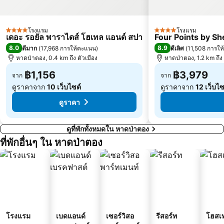
โรงแรม
โรงแรม
4 ดาว
4 ดาว
เดอะ รอยัล พาราไดส์ โฮเทล แอนด์ สปา
Four Points by S
8.0
8.9
ดีมาก
(
17,968 การให้คะแนน
)
ดีเลิศ
(
11,508 การใ
หาดป่าตอง, 0.4 km ถึง ตัวเมือง
หาดป่าตอง, 1.2 km ถึง 
฿1,156
฿3,979
จาก
จาก
ดูราคาจาก
10 เว็บไซต์
ดูราคาจาก
12 เว็บไซ
ดูราคา
ดูที่พักทั้งหมดใน หาดป่าตอง
ที่พักอื่นๆ ใน หาดป่าตอง
โรงแรม
เบดแอนด์
เซอร์วิสอ
รีสอร์ท
โฮสเ