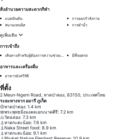
สิ่งอำนวยความสะดวกกีฬา
แบดมินตัน
การออกกำลังกาย
สนามเทนนิส
การดำน้ำ
ดูเพิ่มเติม
การเข้าถึง
เส้นทางสำหรับผู้ต้องการความช่วยเหลือพิเศษ
มีที่จอดรถ
อาหารและเครื่องดื่ม
อาหารมังสวิรัติ
ที่ตั้ง
2 Meun-Ngern Road, หาดป่าตอง, 83150, ประเทศไทย
ระยะทางจาก อมารี ภูเก็ต
หาดป่าตอง
:
1.4
km
พระพุทธมิ่งมงคลเอกเนาคคีรี
:
7.2
km
วัดฉลอง
:
7.3
km
หาดกะตะน้อย
:
7.6
km
Naka Street food
:
8.9
km
หาดกะตะน้อย
:
9.1
km
Phuket Nature Elephant Reserve
:
10.9
km