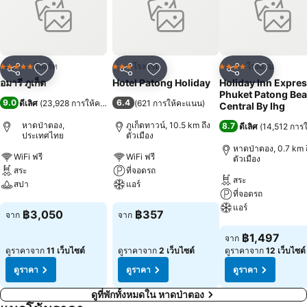
รีสอร์ท
โรงแรม
โรงแรม
5 ดาว
3 ดาว
4 ดาว
แชร์
เพิ่มในรายการโปรด
แชร์
เพิ่มในรายการโปรด
แชร์
เพิ่มในร
อมารี ภูเก็ต
Hotel Patong Holiday
Holiday Inn Expre
Phuket Patong Be
9.0
6.4
ดีเลิศ
(
23,928 การให้คะแนน
)
(
621 การให้คะแนน
)
Central By Ihg
หาดป่าตอง,
ภูเก็ตทาวน์, 10.5 km ถึง
8.7
ดีเลิศ
(
14,512 การ
ประเทศไทย
ตัวเมือง
หาดป่าตอง, 0.7 km ถ
WiFi ฟรี
WiFi ฟรี
ตัวเมือง
สระ
ที่จอดรถ
สระ
สปา
แอร์
ที่จอดรถ
แอร์
ดูราคา
ดูราคา
฿3,050
฿357
จาก
จาก
ดูราคา
฿1,497
จาก
ดูราคาจาก
11 เว็บไซต์
ดูราคาจาก
2 เว็บไซต์
ดูราคาจาก
12 เว็บไซต์
ดูราคา
ดูราคา
ดูราคา
ดูที่พักทั้งหมดใน หาดป่าตอง