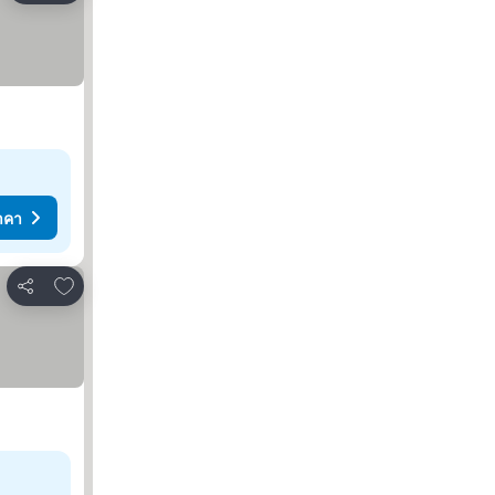
าคา
เพิ่มในรายการโปรด
แชร์