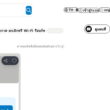
TH · ฿
เมนู
เข้าสู่ระบบ
ดูแผนที่
อากาศ
ยกเลิกฟรี
Wi-Fi
รีสอร์ท
ค่าคอมมิชชั่นมีผลต่ออันดับอย่างไร
เพิ่มในรายการโปรด
แชร์