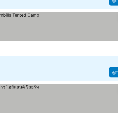
ดูร
ดูร