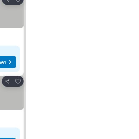
แชร์
าคา
เพิ่มในรายการโปรด
แชร์