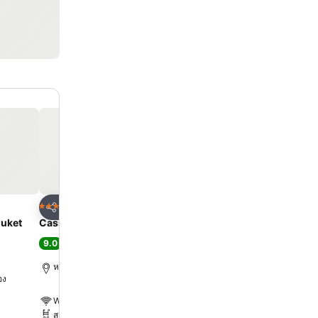
ด
เพิ่มในรายการโปรด
เพิ่มในรายการโ
โรงแรม
โรงแรม
5 ดาว
4 ดาว
แชร์
แชร์
huket
Cassia Phuket
Andamantra Resort and 
Phuket
9.0
ดีเลิศ
(
8,605 การให้คะแนน
)
7.0
(
14,347 การให้คะแนน
)
หาดบางเทา, 0.8 km ถึง ตัวเมือง
อง
หาดป่าตอง, 1.8 km ถึง ตัวเ
WiFi ฟรี
WiFi ฟรี
สระ