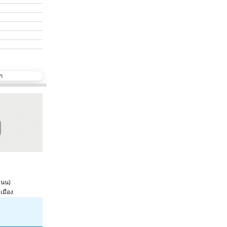
ก
รด
เพิ่มในรายการโปรด
แชร์
แชร์
โรงแรม
4 ดาว
3 ด
บาวแมนบุรี
โรง
8.1
9.0
แนน
)
ดีมาก
(
7,650 การให้คะแนน
)
เมือง
หาดป่าตอง, 0.9 km ถึง ตัวเมือง
ห
฿851
จาก
จา
ดูราคาจาก
8 เว็บไซต์
ดู