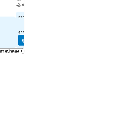
สระ
สปา
สปา
฿2,123
จาก
฿743
จาก
ดูราคาจาก
10 เว็บไซต์
ดูราคาจาก
10 เว็บไซต์
ดูราคา
ดูราคา
น หาดป่าตอง