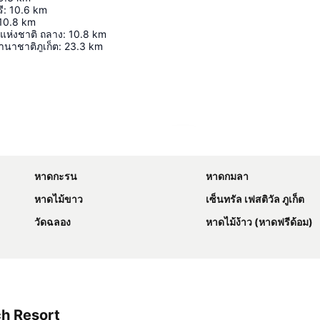
ี
:
10.6
km
10.8
km
แห่งชาติ ถลาง
:
10.8
km
นาชาติภูเก็ต
:
23.3
km
ขยายแผนที่
หาดกะรน
หาดกมลา
หาดไม้ขาว
เซ็นทรัล เฟสติวัล ภูเก็ต
วัดฉลอง
หาดไม้ง้าว (หาดฟรีด้อม)
ch Resort