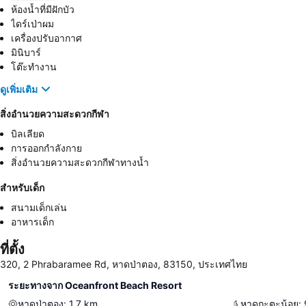
ห้องน้ำที่มีฝักบัว
ไดร์เป่าผม
เครื่องปรับอากาศ
มินิบาร์
โต๊ะทำงาน
ดูเพิ่มเติม
สิ่งอำนวยความสะดวกกีฬา
บิลเลียด
การออกกำลังกาย
สิ่งอำนวยความสะดวกกีฬาทางน้ำ
สำหรับเด็ก
สนามเด็กเล่น
อาหารเด็ก
ที่ตั้ง
320, 2 Phrabaramee Rd, หาดป่าตอง, 83150, ประเทศไทย
ระยะทางจาก Oceanfront Beach Resort
หาดป่าตอง
:
1.7
km
หาดกะตะน้อย
: