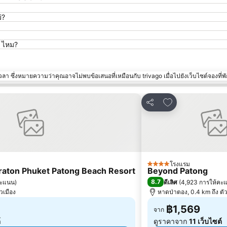
่?
t ไหม?
า ซึ่งหมายความว่าคุณอาจไม่พบข้อเสนอที่เหมือนกับ trivago เมื่อไปยังเว็บไซต์จองที่พั
ปรด
เพิ่มในรายการโป
แชร์
โรงแรม
4 ดาว
eraton Phuket Patong Beach Resort
Beyond Patong
8.7
คะแนน
)
ดีเลิศ
(
4,923 การให้คะ
วเมือง
หาดป่าตอง, 0.4 km ถึง ตัว
฿1,569
จาก
์
ดูราคาจาก
11 เว็บไซต์