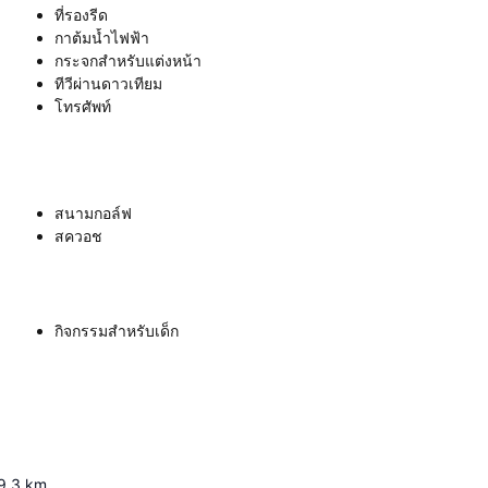
ที่รองรีด
กาต้มน้ำไฟฟ้า
กระจกสำหรับแต่งหน้า
ทีวีผ่านดาวเทียม
โทรศัพท์
สนามกอล์ฟ
สควอช
กิจกรรมสำหรับเด็ก
9.3
km