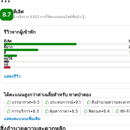
รีวิว
ดีเลิศ
8.7
อ้างอิงจาก 9,502
การให้คะแนนบนไซต์ชั้นนำ
รีวิวจากผู้เข้าพัก
ดีเลิศ
ดีมาก
ดี
พอใช้
แย่
แสดงรีวิว
ได้คะแนนสูงกว่าค่าเฉลี่ยสำหรับ หาดป่าตอง
บรรยากาศ
•
9.3
ประสบการณ์
•
9.1
สิ่งอำนวยความสะดว
การบริการ
•
8.5
คุ้มค่าราคา
•
8.5
ฟิตเนส
•
8.4
Wi-Fi
แสดงคะแนนเพิ่มเติม
สิ่งอำนวยความสะดวกหลัก