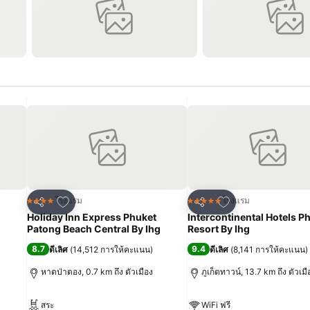
เพิ่มในรายการโปรด
เพิ่มในรายการโปร
โรงแรม
โรงแรม
4 ดาว
5 ดาว
แชร์
แชร์
Holiday Inn Express Phuket
Intercontinental Hotels P
Patong Beach Central By Ihg
Resort By Ihg
8.7
9.4
ดีเลิศ
(
14,512 การให้คะแนน
)
ดีเลิศ
(
8,141 การให้คะแนน
)
หาดป่าตอง, 0.7 km ถึง ตัวเมือง
ภูเก็ตทาวน์, 13.7 km ถึง ตัวเมื
สระ
WiFi ฟรี