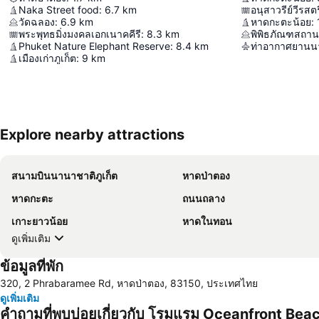
Naka Street food
:
6.7
km
อนุสาวรีย์วีรสตร
วัดฉลอง
:
6.9
km
หาดกะตะน้อย
:
พระพุทธมิ่งมงคลเอกเนาคคีรี
:
8.3
km
พิพิธภัณฑสถาน
Phuket Nature Elephant Reserve
:
8.4
km
ท่าอากาศยานนา
เมืองเก่าภูเก็ต
:
9
km
Explore nearby attractions
สนามบินนานาชาติภูเก็ต
หาดป่าตอง
หาดกะตะ
ถนนถลาง
เกาะยาวน้อย
หาดในทอน
ดูเพิ่มเติม
ข้อมูลที่พัก
320, 2 Phrabaramee Rd, หาดป่าตอง, 83150, ประเทศไทย
ดูเพิ่มเติม
คำถามที่พบบ่อยเกี่ยวกับ โรมแรม Oceanfront Bea