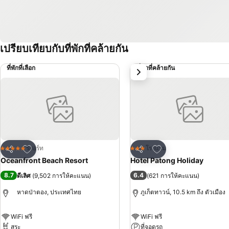
เปรียบเทียบกับที่พักที่คล้ายกัน
ที่พักที่เลือก
ที่พักที่คล้ายกัน
ถัดไป
เพิ่มในรายการโปรด
เพิ่มในรายการโปรด
รีสอร์ท
โรงแรม
5 ดาว
3 ดาว
แชร์
แชร์
Oceanfront Beach Resort
Hotel Patong Holiday
8.7
6.4
ดีเลิศ
(
9,502 การให้คะแนน
)
(
621 การให้คะแนน
)
หาดป่าตอง, ประเทศไทย
ภูเก็ตทาวน์, 10.5 km ถึง ตัวเมือง
WiFi ฟรี
WiFi ฟรี
สระ
ที่จอดรถ