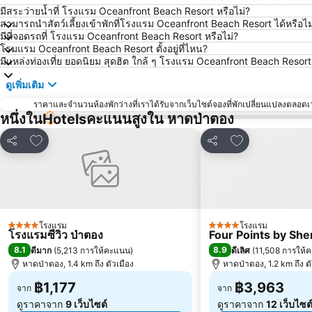
มีสระว่ายน้ำที่ โรงแรม Oceanfront Beach Resort หรือไม่?
สามารถนำสัตว์เลี้ยงเข้าพักที่โรงแรม Oceanfront Beach Resort ได้หรือไม
มีที่จอดรถที่ โรงแรม Oceanfront Beach Resort หรือไม่?
โรมแรม Oceanfront Beach Resort ตั้งอยู่ที่ไหน?
มีแหล่งท่องเที่ย ยอดนิยม สุดฮิต ใกล้ ๆ โรงแรม Oceanfront Beach Resor
ดูเพิ่มเติม
ราคาและจำนวนห้องพักว่างที่เราได้รับจากเว็บไซต์จองที่พักเปลี่ยนแปลงตลอดเวล
หนึ่งในHotelsคะแนนสูงใน หาดป่าตอง
เพิ่มในรายการโปรด
เพิ่มในรายการโ
แชร์
แชร์
โรงแรม
โรงแรม
4 ดาว
4 ดาว
โรงแรมซีวิว ป่าตอง
Four Points by Sh
8.1
8.9
ดีมาก
(
5,213 การให้คะแนน
)
ดีเลิศ
(
11,508 การให้
หาดป่าตอง, 1.4 km ถึง ตัวเมือง
หาดป่าตอง, 1.2 km ถึง ตั
฿1,177
฿3,963
จาก
จาก
ดูราคาจาก
9 เว็บไซต์
ดูราคาจาก
12 เว็บไซต