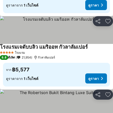
ดูราคาจาก
1 เว็บไซต์
ดูราคา
แชร์
เพ
โรงแรมเจดับบลิว แมริออท กัวลาลัมเปอร์
โรงแรม
5 ดาว
8.8
ดีเลิศ
21,954
กัวลาลัมเปอร์
฿5,577
จาก
ดูราคาจาก
1 เว็บไซต์
ดูราคา
แชร์
เพ