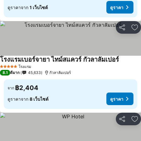
ดูราคาจาก
1 เว็บไซต์
ดูราคา
แชร์
เพ
โรงแรมเบอร์จายา ไทม์สแควร์ กัวลาลัมเปอร์
โรงแรม
5 ดาว
8.1
ดีมาก
45,633
กัวลาลัมเปอร์
฿2,404
จาก
ดูราคาจาก
8 เว็บไซต์
ดูราคา
แชร์
เพ