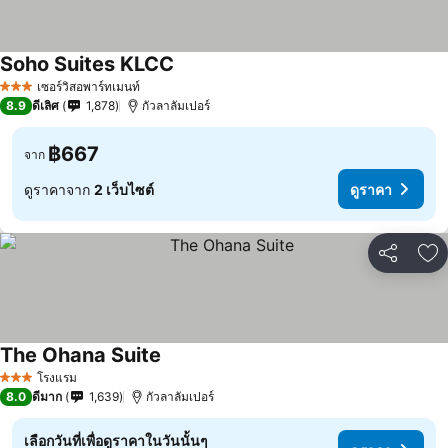
Soho Suites KLCC
เซอร์วิสอพาร์ทเมนท์
3 ดาว
8.9
ดีเลิศ
1,878
กัวลาลัมเปอร์
฿667
จาก
ดูราคาจาก
2 เว็บไซต์
ดูราคา
แชร์
เพ
The Ohana Suite
โรงแรม
3 ดาว
8.0
ดีมาก
1,639
กัวลาลัมเปอร์
เลือกวันที่เพื่อดูราคาในวันนั้นๆ