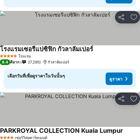
แชร์
เพ
โรงแรมเซอรีแปซิฟิก กัวลาลัมเปอร์
โรงแรม
5 ดาว
8.4
ดีมาก
27,295
กัวลาลัมเปอร์
เลือกวันที่เพื่อดูราคาในวันนั้นๆ
ดูราคา
แชร์
เพ
PARKROYAL COLLECTION Kuala Lumpur
เซอร์วิสอพาร์ทเมนท์
4 ดาว