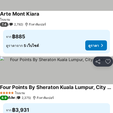
Arte Mont Kiara
โรงแรม
7.4
2,792
กัวลาลัมเปอร์
฿885
จาก
ดูราคาจาก
5 เว็บไซต์
ดูราคา
แชร์
เพ
Four Points By Sheraton Kuala Lumpur, City Centre
โรงแรม
5 ดาว
8.9
ดีเลิศ
2,375
กัวลาลัมเปอร์
฿3,931
จาก