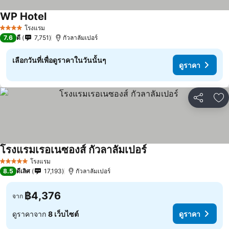
WP Hotel
โรงแรม
4 ดาว
7.6
ดี
7,751
กัวลาลัมเปอร์
เลือกวันที่เพื่อดูราคาในวันนั้นๆ
ดูราคา
แชร์
เพ
โรงแรมเรอเนซองส์ กัวลาลัมเปอร์
โรงแรม
5 ดาว
8.5
ดีเลิศ
17,193
กัวลาลัมเปอร์
฿4,376
จาก
ดูราคาจาก
8 เว็บไซต์
ดูราคา