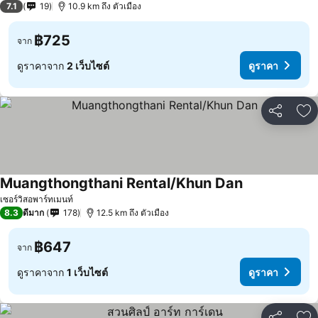
7.1
19
10.9 km ถึง ตัวเมือง
฿725
จาก
ดูราคาจาก
2 เว็บไซต์
ดูราคา
แชร์
เพ
Muangthongthani Rental/Khun Dan
ดูราคา
เซอร์วิสอพาร์ทเมนท์
8.3
ดีมาก
178
12.5 km ถึง ตัวเมือง
฿647
จาก
ดูราคาจาก
1 เว็บไซต์
ดูราคา