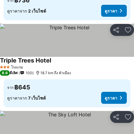
฿736
จาก
ดูราคาจาก
2 เว็บไซต์
ดูราคา
แชร์
เพ
Triple Trees Hotel
ดูราคา
โรงแรม
3 ดาว
8.6
ดีเลิศ
100
18.7 km ถึง ตัวเมือง
฿645
จาก
ดูราคาจาก
7 เว็บไซต์
ดูราคา
แชร์
เพ