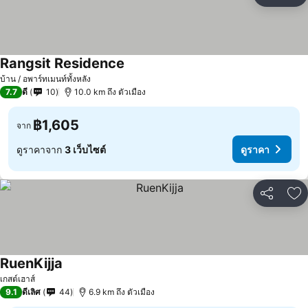
เพ
Rangsit Residence
ดูราคา
บ้าน / อพาร์ทเมนท์ทั้งหลัง
7.7
ดี
10
10.0 km ถึง ตัวเมือง
฿1,605
จาก
ดูราคาจาก
3 เว็บไซต์
ดูราคา
แชร์
เพ
RuenKijja
ดูราคา
เกสต์เฮาส์
9.1
ดีเลิศ
44
6.9 km ถึง ตัวเมือง