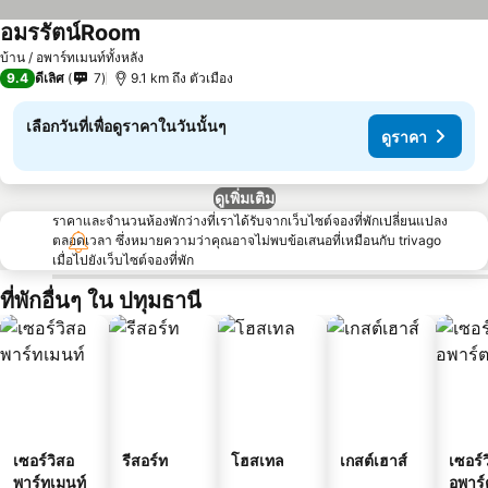
อมรรัตน์Room
ดูราคา
บ้าน / อพาร์ทเมนท์ทั้งหลัง
9.4
ดีเลิศ
7
9.1 km ถึง ตัวเมือง
เลือกวันที่เพื่อดูราคาในวันนั้นๆ
ดูราคา
ดูเพิ่มเติม
ราคาและจำนวนห้องพักว่างที่เราได้รับจากเว็บไซต์จองที่พักเปลี่ยนแปลง
ตลอดเวลา ซึ่งหมายความว่าคุณอาจไม่พบข้อเสนอที่เหมือนกับ trivago
เมื่อไปยังเว็บไซต์จองที่พัก
ที่พักอื่นๆ ใน ปทุมธานี
เซอร์วิสอ
รีสอร์ท
โฮสเทล
เกสต์เฮาส์
เซอร์ว
พาร์ทเมนท์
อพาร์