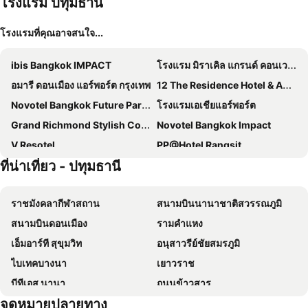
โรงแรม ปทุมธานี
โรงแรมที่คุณอาจสนใจ...
ibis Bangkok IMPACT
โรงแรม มิราเคิล แกรนด์ คอนเวนชั่น
อมารี ดอนเมือง แอร์พอร์ต กรุงเทพ
12 The Residence Hotel & Apartment - Sha
Novotel Bangkok Future Park Rangsit
โรงแรมเอเชียแอร์พอร์ต
Grand Richmond Stylish Convention Hotel
Novotel Bangkok Impact
V Resotel
PP@Hotel Rangsit
ที่น่าเที่ยว - ปทุมธานี
โรงแรมรามาการ์เด้นส์ กรุงเทพ
Mida Hotel Ngamwongwan
โรงแรมนนทบุรี พาเลซ
48 Ville Donmuang Airport
ราชมังคลากีฬาสถาน
สนามบินนานาชาติสวรรณภูมิ
The Journey Hotel
Villa Baron Sha Plus
สนามบินดอนเมือง
รามคำแหง
The Queen Palace
The Sky Loft Hotel
เอ็มอาร์ที สุขุมวิท
อนุสาวรีย์ชัยสมรภูมิ
รังสิต แกรนด์ คอนโด
โรงแรมเบสท์เวสเทิร์น พลัส แวนดา แกรนด์
ไบเทคบางนา
เยาวราช
TK Palace Hotel & Convention
Tripletrees
บีทีเอส นานา
ถนนข้าวสาร
Narra Hotel
เดอะ พรีมา เรสซิเดนซ์
จุดหมายปลายทาง
Suphachalasai Stadium
บีทีเอส อโศก
โรงแรมเบดบายครูส แอท สามัคคี-ติวานนท์
Regent Ngamwongwan Hotel