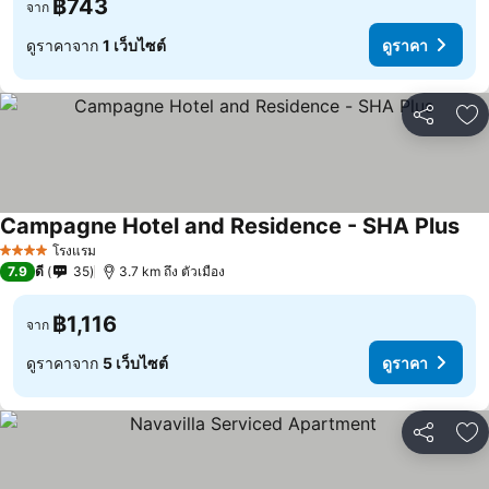
฿743
จาก
ดูราคาจาก
1 เว็บไซต์
ดูราคา
แชร์
เพ
Campagne Hotel and Residence - SHA Plus
ดูร
โรงแรม
4 ดาว
7.9
ดี
35
3.7 km ถึง ตัวเมือง
฿1,116
จาก
ดูราคาจาก
5 เว็บไซต์
ดูราคา
แชร์
เพ