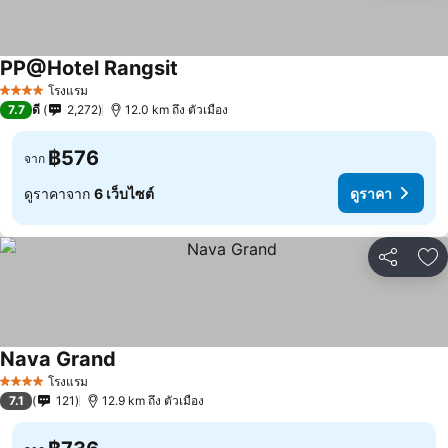
PP@Hotel Rangsit
ดูราคา
โรงแรม
4 ดาว
7.7
ดี
2,272
12.0 km ถึง ตัวเมือง
฿576
จาก
ดูราคาจาก
6 เว็บไซต์
ดูราคา
แชร์
เพ
Nava Grand
ดูราคา
โรงแรม
4 ดาว
7.1
121
12.9 km ถึง ตัวเมือง