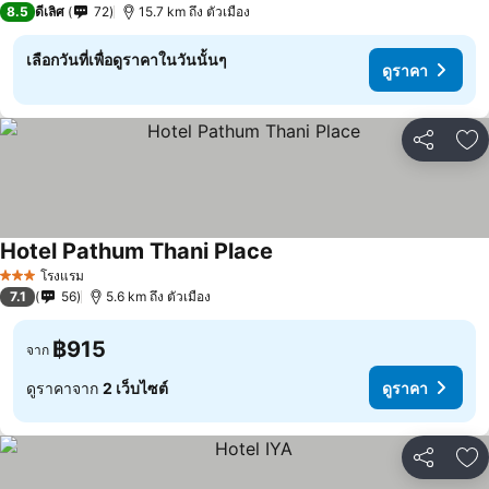
8.5
ดีเลิศ
72
15.7 km ถึง ตัวเมือง
เลือกวันที่เพื่อดูราคาในวันนั้นๆ
ดูราคา
แชร์
เพ
Hotel Pathum Thani Place
ดูราคา
โรงแรม
3 ดาว
7.1
56
5.6 km ถึง ตัวเมือง
฿915
จาก
ดูราคาจาก
2 เว็บไซต์
ดูราคา
แชร์
เพ