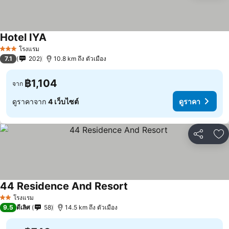
Hotel IYA
ดูราคา
โรงแรม
3 ดาว
7.1
202
10.8 km ถึง ตัวเมือง
฿1,104
จาก
ดูราคาจาก
4 เว็บไซต์
ดูราคา
แชร์
เพ
44 Residence And Resort
ดูราคา
โรงแรม
2 ดาว
9.5
ดีเลิศ
58
14.5 km ถึง ตัวเมือง