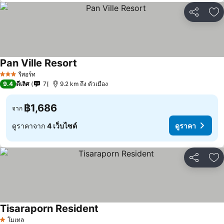
แชร์
เพ
Pan Ville Resort
ดูราคา
รีสอร์ท
3 ดาว
9.4
ดีเลิศ
7
9.2 km ถึง ตัวเมือง
฿1,686
จาก
ดูราคาจาก
4 เว็บไซต์
ดูราคา
แชร์
เพ
Tisaraporn Resident
ดูราคา
โมเทล
1 ดาว