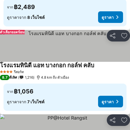
฿2,489
จาก
ดูราคาจาก
8 เว็บไซต์
ดูราคา
ตัวเลือกยอดนิยม
แชร์
เพ
โรงแรมทินิดี แอท บางกอก กอล์ฟ คลับ
ดูราคา
รีสอร์ท
4 ดาว
8.7
ดีเลิศ
1,216
4.8 km ถึง ตัวเมือง
฿1,056
จาก
ดูราคาจาก
7 เว็บไซต์
ดูราคา
แชร์
เพ