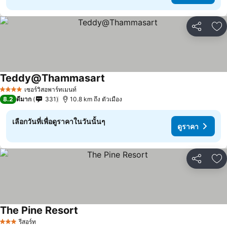
แชร์
เพ
Teddy@Thammasart
ดูราคา
เซอร์วิสอพาร์ทเมนท์
4 ดาว
8.2
ดีมาก
331
10.8 km ถึง ตัวเมือง
เลือกวันที่เพื่อดูราคาในวันนั้นๆ
ดูราคา
แชร์
เพ
The Pine Resort
ดูราคา
รีสอร์ท
3 ดาว