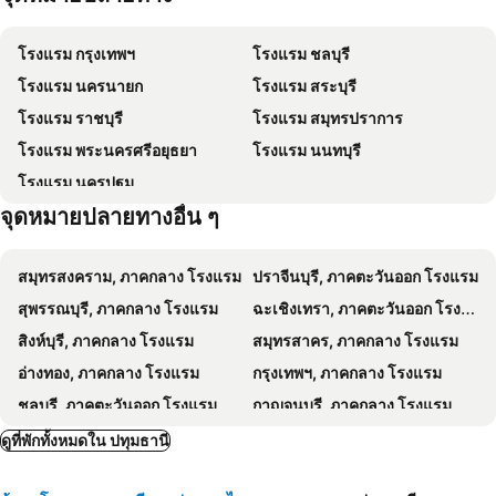
ล่องเรือแม่น้ำเจ้าพระยา และวัดอรุณ
สยามพารากอน
Cozy Donmueang Hotel
SURANG MANSION
โรงแรม กรุงเทพฯ
โรงแรม ชลบุรี
สยามสแควร์
มาบุญครอง
B2 Don Mueang Premier Hotel
iCheck inn Darisa Ngamwongwan
โรงแรม นครนายก
โรงแรม สระบุรี
วัดอรุณ
บีทีเอส สยาม
J. Park
Centara Life Government Complex Hotel & Convention Centre Chaeng Watthana
โรงแรม ราชบุรี
โรงแรม สมุทรปราการ
สถานีรถไฟหัวลำโพง
บีทีเอส พร้อมพงษ์
โรงแรมดอนเมือง แอร์พอร์ต โมเดิร์น แบงค็อก
Baansuay Rattanathibet Apartment
โรงแรม พระนครศรีอยุธยา
โรงแรม นนทบุรี
ดรีมเวิลด์
เอ็มอาร์ที สะพานพระนั่งเกล้า
Vanlisut Hotel Ngamwongwan
Sena House Lamlukka Klong2
โรงแรม นครปฐม
เอ็มอาร์ที แยกนนทบุรี 1
เอ็มอาร์ที บางกระสอ
โรงแรมบียัวร์โฮม ดอนเมือง แอร์พอร์ต กรุงเทพ
โบตานิก เซอร์วิสรูม @ อิมแพค เมืองทองธานี
จุดหมายปลายทางอื่น ๆ
เอ็มอาร์ที ไทรม้า
เอ็มอาร์ที บางรักน้อยท่าอิฐ
Nidhra
Roomquest It Square Don Mueang Airport
เอ็มอาร์ที ศูนย์ราชการจังหวัดนนทบุรี
ตลาดนนทบุรี
7 Days Premium Hotel Don Meaung Airport
เดอะ ริช บูติก
สมุทรสงคราม, ภาคกลาง โรงแรม
ปราจีนบุรี, ภาคตะวันออก โรงแรม
งานแสดงสินค้าเฟอร์นิเจอร์
สนามมวยราชดำเนิน
Triple Trees Hotel
เดอะ แคมปัส
สุพรรณบุรี, ภาคกลาง โรงแรม
ฉะเชิงเทรา, ภาคตะวันออก โรงแรม
บีทีเอส สำโรง
บองมาร์เช่
Take a Rest Donmueang
Nava Grand
สิงห์บุรี, ภาคกลาง โรงแรม
สมุทรสาคร, ภาคกลาง โรงแรม
ปั๊มแอนด์วาล์ว ไทยแลนด์
ซีคอนสแควร์
B2 Rangsit Boutique & Budget Hotel
Mida Hotel Don Mueang Airport
อ่างทอง, ภาคกลาง โรงแรม
กรุงเทพฯ, ภาคกลาง โรงแรม
ท่าเรือกรุงเทพ
ฟาร์มาเทค เอเชีย
Baan Yuyuen
The Legacy Hotel
ชลบุรี, ภาคตะวันออก โรงแรม
กาญจนบุรี, ภาคกลาง โรงแรม
Ploen Ploen Residence
Campagne Hotel and Residence - SHA Plus
ราชบุรี, ภาคตะวันตก โรงแรม
สมุทรปราการ, ภาคกลาง โรงแรม
ดูที่พักทั้งหมดใน ปทุมธานี
Bansuay Bangkadi
Hotel Pathum Thani Place
พระนครศรีอยุธยา, ภาคกลาง โรงแรม
นนทบุรี, ภาคกลาง โรงแรม
Sripiamsuk Resort Bangkok
Woodroof Residence Rangsit