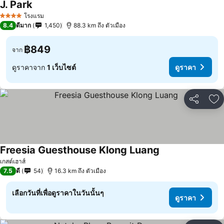
J. Park
ดูราคา
โรงแรม
4 ดาว
8.4
ดีมาก
1,450
88.3 km ถึง ตัวเมือง
฿849
จาก
ดูราคาจาก
1 เว็บไซต์
ดูราคา
แชร์
เพ
Freesia Guesthouse Klong Luang
ดูราคา
เกสต์เฮาส์
7.5
ดี
54
16.3 km ถึง ตัวเมือง
เลือกวันที่เพื่อดูราคาในวันนั้นๆ
ดูราคา