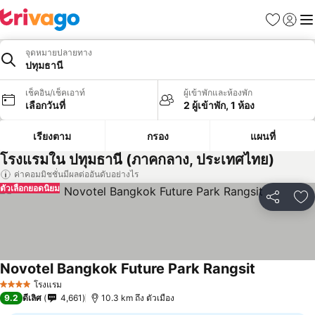
รายการโป
เข้าสู่ร
เมนู
จุดหมายปลายทาง
ปทุมธานี
เช็คอิน/เช็คเอาท์
ผู้เข้าพักและห้องพัก
เลือกวันที่
2 ผู้เข้าพัก, 1 ห้อง
เรียงตาม
กรอง
แผนที่
โรงแรมใน ปทุมธานี (ภาคกลาง, ประเทศไทย)
ค่าคอมมิชชั่นมีผลต่ออันดับอย่างไร
ตัวเลือกยอดนิยม
แชร์
เพ
Novotel Bangkok Future Park Rangsit
ดูราคา
โรงแรม
4 ดาว
9.2
ดีเลิศ
4,661
10.3 km ถึง ตัวเมือง