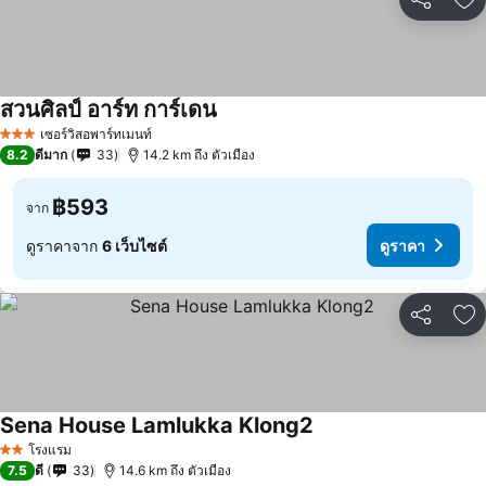
แชร์
เพ
สวนศิลป์ อาร์ท การ์เดน
ดูราคา
เซอร์วิสอพาร์ทเมนท์
3 ดาว
8.2
ดีมาก
33
14.2 km ถึง ตัวเมือง
฿593
จาก
ดูราคาจาก
6 เว็บไซต์
ดูราคา
แชร์
เพ
Sena House Lamlukka Klong2
ดูราคา
โรงแรม
2 ดาว
7.5
ดี
33
14.6 km ถึง ตัวเมือง