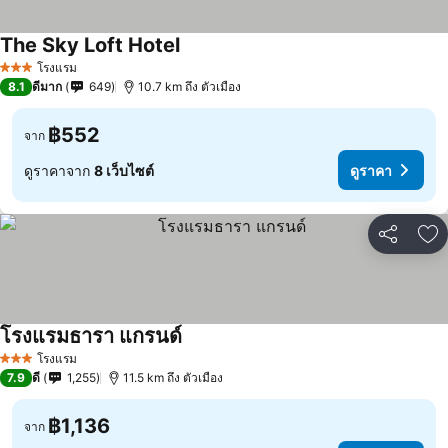
The Sky Loft Hotel
ดูราคา
โรงแรม
3 ดาว
8.1
ดีมาก
649
10.7 km ถึง ตัวเมือง
฿552
จาก
ดูราคาจาก
8 เว็บไซต์
ดูราคา
แชร์
เพ
โรงแรมธารา แกรนด์
ดูราคา
โรงแรม
3 ดาว
7.9
ดี
1,255
11.5 km ถึง ตัวเมือง
฿1,136
จาก