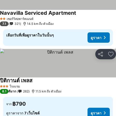
Navavilla Serviced Apartment
ดูราคา
เซอร์วิสอพาร์ทเมนท์
2 ดาว
7.1
321
14.5 km ถึง ตัวเมือง
เลือกวันที่เพื่อดูราคาในวันนั้นๆ
ดูราคา
แชร์
เพ
ปิติกานต์ เพลส
ดูราคา
โรงแรม
3 ดาว
8.1
ดีมาก
262
11.5 km ถึง ตัวเมือง
฿790
จาก
ดูราคาจาก
7 เว็บไซต์
ดูราคา