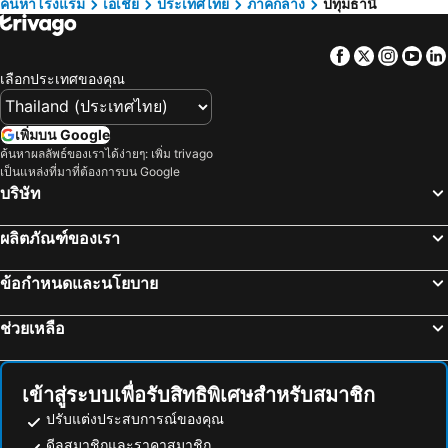
ค้นหาโรงแรม
เอเชีย
ประเทศไทย
ภาคกลาง
ปทุมธานี
นครปฐม, ภาคกลาง โรงแรม
เพชรบุรี, ภาคกลาง โรงแรม
Sheva Om
The Moment Hotel
พัทยา, ภาคตะวันออก โรงแรม
หัวหิน, ภาคกลาง โรงแรม
BlueTel Re'sidence Bangkok IMPACT
DLUXX THAMMASAT
Facebook
Twitter
Insta
Yo
เชียงใหม่, ภาคเหนือ โรงแรม
หาดป่าตอง, ภาคใต้ โรงแรม
Sirimantra
BB House Rangsit บีบี เฮ้าส์ รังสิต
เลือกประเทศของคุณ
ระยอง, ภาคตะวันออก โรงแรม
ภูเก็ตทาวน์, ภาคใต้ โรงแรม
Bannluangsiri บ้านหลวงสิริ
ไอ ริช เรสซิเดนซ์
AA Resort Hotel นนทบุรี
Honey Inn
เพิ่มบน Google
ค้นหาผลลัพธ์ของเราได้ง่ายๆ: เพิ่ม trivago
Bg Prosper Hostel
Bansuay Phranangklao Apartment&Hotel
เป็นแหล่งที่มาที่ต้องการบน Google
Moca Hotel
Dd Mansion Rangsit
บริษัท
Luna hotel
Sasi Nonthaburi Hotel
ผลิตภัณฑ์ของเรา
Tuscany Land Resort Donmuang
เดอะ รอยัล บี อพาร์ทโฮเทล
Wayha Hostel Don Mueang Airport
IWish Hotel
ข้อกำหนดและนโยบาย
ช่วยเหลือ
เข้าสู่ระบบเพื่อรับสิทธิพิเศษสำหรับสมาชิก
ปรับแต่งประสบการณ์ของคุณ
ดีลสมาชิกและราคาสมาชิก