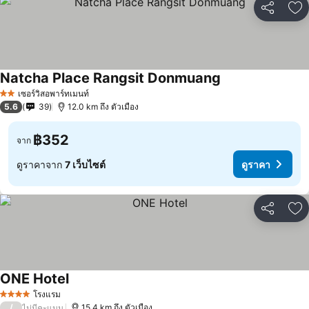
แชร์
เพ
Natcha Place Rangsit Donmuang
ดูราคา
เซอร์วิสอพาร์ทเมนท์
2 ดาว
5.6
39
12.0 km ถึง ตัวเมือง
฿352
จาก
ดูราคาจาก
7 เว็บไซต์
ดูราคา
แชร์
เพ
ONE Hotel
ดูราคา
โรงแรม
4 ดาว
/
15.4 km ถึง ตัวเมือง
ไม่มีคะแนน