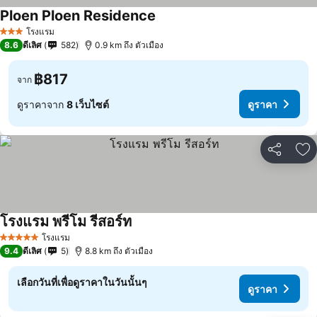
Ploen Ploen Residence
ดูราคา
โรงแรม
3 ดาว
8.6
ดีเลิศ
582
0.9 km ถึง ตัวเมือง
฿817
จาก
ดูราคาจาก
8 เว็บไซต์
ดูราคา
แชร์
เพ
โรงแรม พรีโม รีสอร์ท
ดูราคา
โรงแรม
5 ดาว
9.4
ดีเลิศ
5
8.8 km ถึง ตัวเมือง
เลือกวันที่เพื่อดูราคาในวันนั้นๆ
ดูราคา