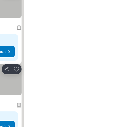
าคา
เพิ่มในรายการโปรด
แชร์
าคา