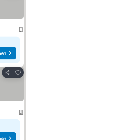
าคา
เพิ่มในรายการโปรด
แชร์
าคา