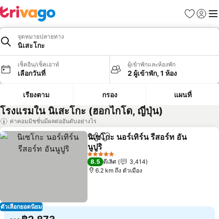
รายการโป
เข้าสู่ร
เมนู
จุดหมายปลายทาง
นิเสะโกะ
เช็คอิน/เช็คเอาท์
ผู้เข้าพักและห้องพัก
เลือกวันที่
2 ผู้เข้าพัก, 1 ห้อง
เรียงตาม
กรอง
แผนที่
โรงแรมใน นิเสะโกะ (ฮอกไกโด, ญี่ปุ่น)
ค่าคอมมิชชั่นมีผลต่ออันดับอย่างไร
นิเซโกะ นอร์เทิร์น รีสอร์ท อัน
แชร์
เพิ่มในรายการโปรด
นูปูริ
5 ดาว
8.5
ดีเลิศ
3,414
6.2 km ถึง ตัวเมือง
ตัวเลือกยอดนิยม