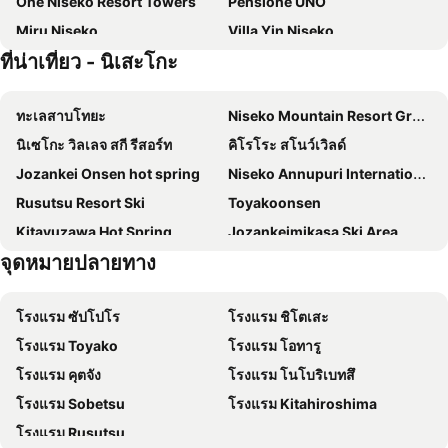
One Niseko Resort Towers
Pensione UNO
Miru Niseko
Villa Yin Niseko
ที่น่าเที่ยว - นิเสะโกะ
Always Niseko
MUWA NISEKO
Niseko HyKrots IKIGAI Village
Annupuri Oasis Lodge
ทะเลสาบโทยะ
Niseko Mountain Resort Gran Hirafu Ski
Niseko Youraku Hotel
Annupuri Mountain View Lodge
นิเซโกะ วิลเลจ สกี รีสอร์ท
คิโรโระ สโนว์เวิลด์
Hirafu Midtown
Niseko Park Hotel
Jozankei Onsen hot spring
Niseko Annupuri International Ski Area
Chatrium Niseko Japan
Three M
Rusutsu Resort Ski
Toyakoonsen
Stay Living Niseko
Hotel Resort Inn Niseko
Kitayuzawa Hot Spring
Jozankeimikasa Ski Area
Lodge Cowbell
Chalet Ivy Hirafu
จุดหมายปลายทาง
Asarigawa Hot Spring Ski Area
Sanlaiva Ski Area
Nikko Style Niseko HANAZONO
Niseko Hirafu Ski Resort Condo
Niseko Freedom Inn
Niseko Powder Chalet
โรงแรม ซัปโปโร
โรงแรม ชิโตเสะ
The Westin Rusutsu Resort
โรงแรม Toyako
โรงแรม โอทารู
โรงแรม คุตจัง
โรงแรม โนโบริเบทสึ
โรงแรม Sobetsu
โรงแรม Kitahiroshima
โรงแรม Rusutsu