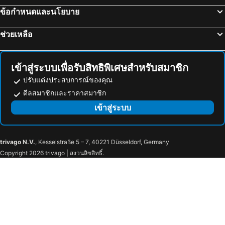
ฟูจิกาวากูชิคู, ชูบุ โฮะกุริกุ โรงแรม
ทากายามา, ชูบุ โฮะกุริกุ โรงแรม
ข้อกำหนดและนโยบาย
นาโกย่า, ชูบุ โฮะกุริกุ โรงแรม
มัตสึโมโต, ชูบุ โฮะกุริกุ โรงแรม
ช่วยเหลือ
เข้าสู่ระบบเพื่อรับสิทธิพิเศษสำหรับสมาชิก
ปรับแต่งประสบการณ์ของคุณ
ดีลสมาชิกและราคาสมาชิก
เข้าสู่ระบบ
trivago N.V.
, Kesselstraße 5 – 7, 40221 Düsseldorf, Germany
Copyright 2026 trivago | สงวนลิขสิทธิ์.