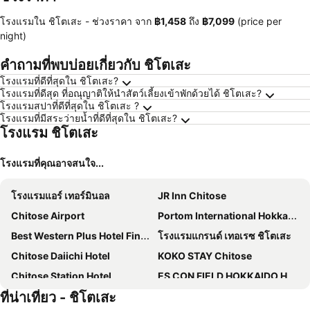
โรงแรมใน ชิโตเสะ -
ช่วงราคา
จาก
‎฿1,458
ถึง
‎฿7,099
(price per
night)
คำถามที่พบบ่อยเกี่ยวกับ ชิโตเสะ
โรงแรมที่ดีที่สุดใน ชิโตเสะ?
โรงแรมที่ดีสุด ที่อณุญาติให้นำสัตว์เลี้ยงเข้าพักด้วยได้ ชิโตเสะ?
โรงแรมสปาที่ดีที่สุดใน ชิโตเสะ ?
โรงแรมที่มีสระว่ายน้ำที่ดีที่สุดใน ชิโตเสะ?
โรงแรม ชิโตเสะ
โรงแรมที่คุณอาจสนใจ...
โรงแรมแอร์ เทอร์มินอล
JR Inn Chitose
Chitose Airport
Portom International Hokkaido
Best Western Plus Hotel Fino Chitose
โรงแรมแกรนด์ เทอเรซ ชิโตเสะ
Chitose Daiichi Hotel
KOKO STAY Chitose
Chitose Station Hotel
ES CON FIELD HOKKAIDO HOTEL Kitahiroshima Station
ที่น่าเที่ยว - ชิโตเสะ
Route-Inn Chitose Ekimae
Queen's Hotel Chitose