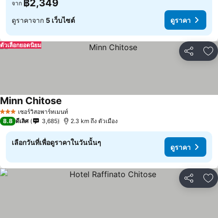
฿2,349
จาก
ดูราคาจาก
5 เว็บไซต์
ดูราคา
ตัวเลือกยอดนิยม
แชร์
เพ
Minn Chitose
เซอร์วิสอพาร์ทเมนท์
3 ดาว
8.8
ดีเลิศ
3,685
2.3 km ถึง ตัวเมือง
เลือกวันที่เพื่อดูราคาในวันนั้นๆ
ดูราคา
แชร์
เพ