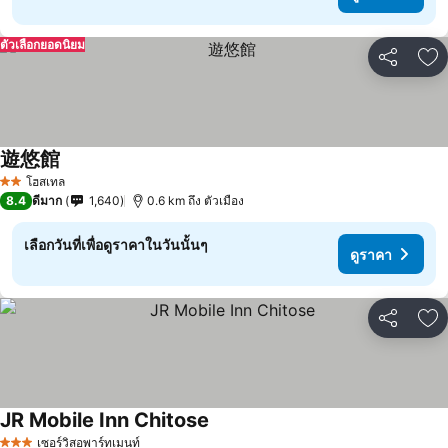
ตัวเลือกยอดนิยม
แชร์
เพ
遊悠館
โฮสเทล
2 ดาว
8.4
ดีมาก
1,640
0.6 km ถึง ตัวเมือง
เลือกวันที่เพื่อดูราคาในวันนั้นๆ
ดูราคา
แชร์
เพ
JR Mobile Inn Chitose
เซอร์วิสอพาร์ทเมนท์