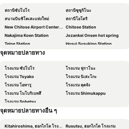
Ana Crowne Plaza Chitose By Ihg
Hotel Classe Stay Chitose
สถานีซัปโปโร
สถานีซูซูกิโนะ
Kitahiroshima Never End Leo
New Tomakomai Prince Hotel Nagomi
สนามบินชิโตเสะแห่งใหม่
สถานีโอโดริ
SMA MO inn Chitose
Fairfield by Marriott Hokkaido Eniwa
New Chitose Airport Center Plaza
Chitose Station
Fairfield by Marriott Hokkaido Naganuma
โรงแรมซัปโปโร คิตาอิโรชิมะ คลาสเซ
Nakajima Koen Station
Jozankei Onsen hot spring
Teine Station
Hosui Susukino Station
จุดหมายปลายทาง
Shinsapporo Station
Sapporo Dome
Shiroishi Station
Lake Toya
โรงแรม ซัปโปโร
โรงแรม ฟูราโนะ
Minami Chitose Station
Sapporo Nishi Juitchome Station
โรงแรม Toyako
โรงแรม นิเสะโกะ
Nijuyonken Station
Asabu Station
โรงแรม โอทารู
โรงแรม คุตจัง
Tomakomai Station
Kiyota
โรงแรม โนโบริเบทสึ
โรงแรม Shimukappu
Atsubetsu
Kita
โรงแรม Sobetsu
Bus Center-mae Station
Makomanai Station
จุดหมายปลายทางอื่น ๆ
Nishi
Makomanai Sekisui Heim Ice Arena
Kitahiroshima, ฮอกไกโด โรงแรม
Rusutsu, ฮอกไกโด โรงแรม