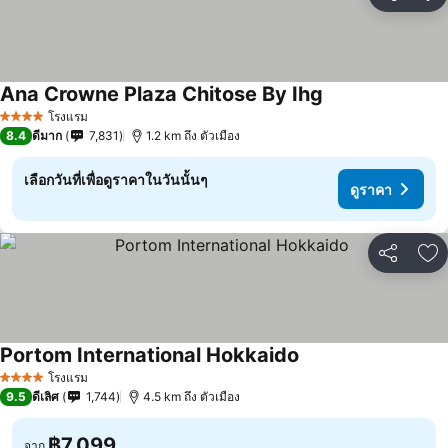
แชร์
เพ
Ana Crowne Plaza Chitose By Ihg
โรงแรม
4 ดาว
8.4
ดีมาก
7,831
1.2 km ถึง ตัวเมือง
เลือกวันที่เพื่อดูราคาในวันนั้นๆ
ดูราคา
แชร์
เพ
Portom International Hokkaido
โรงแรม
4 ดาว
9.5
ดีเลิศ
1,744
4.5 km ถึง ตัวเมือง
฿7,099
จาก