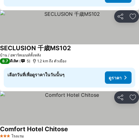
แชร์
เพ
SECLUSION 千歳MS102
บ้าน / อพาร์ทเมนท์ทั้งหลัง
8.7
ดีเลิศ
5
1.2 km ถึง ตัวเมือง
เลือกวันที่เพื่อดูราคาในวันนั้นๆ
ดูราคา
แชร์
เพ
Comfort Hotel Chitose
โรงแรม
3 ดาว