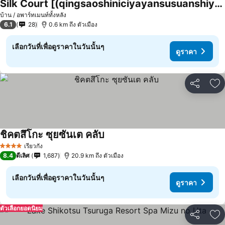
Silk Court [(qingsaoshiniciyayansusuanshiyong)]
บ้าน / อพาร์ทเมนท์ทั้งหลัง
6.1
28
0.6 km ถึง ตัวเมือง
เลือกวันที่เพื่อดูราคาในวันนั้นๆ
ดูราคา
แชร์
เพ
ชิคตสึโกะ ซุยซันเต คลับ
เรียวกัง
4 ดาว
8.4
ดีเลิศ
1,687
20.9 km ถึง ตัวเมือง
เลือกวันที่เพื่อดูราคาในวันนั้นๆ
ดูราคา
ตัวเลือกยอดนิยม
แชร์
เพ