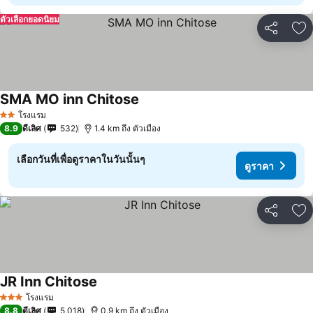
ตัวเลือกยอดนิยม
แชร์
เพ
SMA MO inn Chitose
โรงแรม
2 ดาว
8.9
ดีเลิศ
532
1.4 km ถึง ตัวเมือง
เลือกวันที่เพื่อดูราคาในวันนั้นๆ
ดูราคา
แชร์
เพ
JR Inn Chitose
โรงแรม
3 ดาว
8.8
ดีเลิศ
5,018
0.9 km ถึง ตัวเมือง