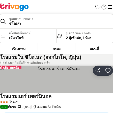
รายการโป
เข้าสู่ร
เมนู
จุดหมายปลายทาง
ชิโตเสะ
เช็คอิน/เช็คเอาท์
ผู้เข้าพักและห้องพัก
เลือกวันที่
2 ผู้เข้าพัก, 1 ห้อง
เรียงตาม
กรอง
แผนที่
โรงแรมใน ชิโตเสะ (ฮอกไกโด, ญี่ปุ่น)
ค่าคอมมิชชั่นมีผลต่ออันดับอย่างไร
ตัวเลือกยอดนิยม
แชร์
เพ
โรงแรมแอร์ เทอร์มินอล
โรงแรม
3 ดาว
8.3
ดีมาก
8,852
4.6 km ถึง ตัวเมือง