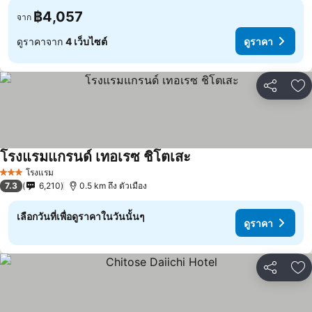
฿4,057
จาก
ดูราคาจาก
4 เว็บไซต์
ดูราคา
แชร์
เพ
โรงแรมแกรนด์ เทอเรซ ชิโตเสะ
โรงแรม
3 ดาว
7.3
6,210
0.5 km ถึง ตัวเมือง
เลือกวันที่เพื่อดูราคาในวันนั้นๆ
ดูราคา
แชร์
เพ