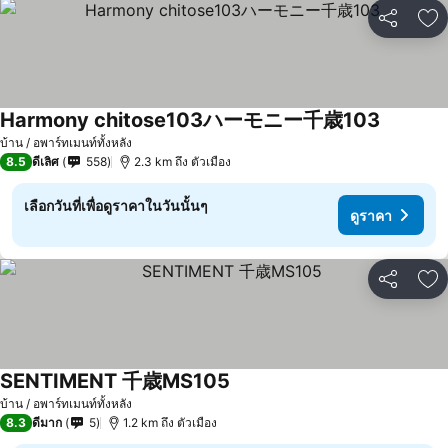
แชร์
เพ
Harmony chitose103ハーモニー千歳103
บ้าน / อพาร์ทเมนท์ทั้งหลัง
8.5
ดีเลิศ
558
2.3 km ถึง ตัวเมือง
เลือกวันที่เพื่อดูราคาในวันนั้นๆ
ดูราคา
แชร์
เพ
SENTIMENT 千歳MS105
บ้าน / อพาร์ทเมนท์ทั้งหลัง
8.3
ดีมาก
5
1.2 km ถึง ตัวเมือง