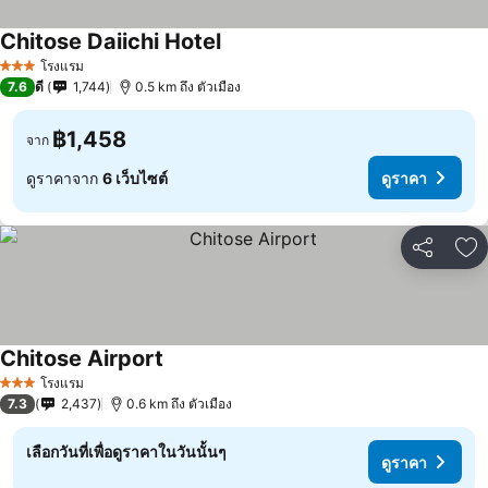
Chitose Daiichi Hotel
โรงแรม
3 ดาว
7.6
ดี
1,744
0.5 km ถึง ตัวเมือง
฿1,458
จาก
ดูราคาจาก
6 เว็บไซต์
ดูราคา
แชร์
เพ
Chitose Airport
โรงแรม
3 ดาว
7.3
2,437
0.6 km ถึง ตัวเมือง
เลือกวันที่เพื่อดูราคาในวันนั้นๆ
ดูราคา