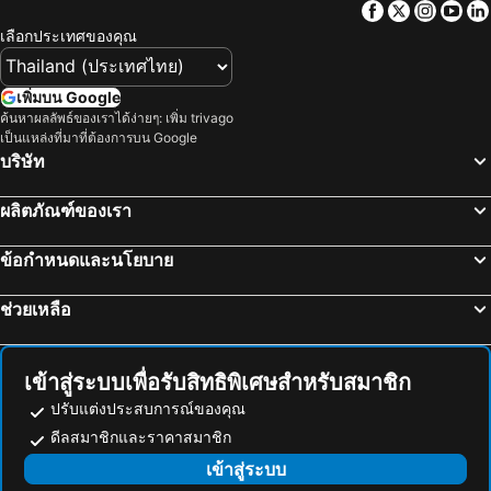
Facebook
Twitter
Insta
Yo
Matsumoto Station
Shirakawago
Hostel SAMURISE 81INN
Kaze no Terrace Kukuna
เลือกประเทศของคุณ
สถานีชินนากาว่า
หมู่บ้านประวัติศาสตร์ชิราคาวาโกะ
Megu Fuji 2021
โรงแรมฟูจิ เลค
Nozawa Onsen Ski Resort
Kamata Station
Tominoko Hotel
The Hotel Fujiyama
เพิ่มบน Google
Shiga - kogen
สถานีโทยามะ
ค้นหาผลลัพธ์ของเราได้ง่ายๆ: เพิ่ม trivago
The Garden
Hatago Tsubakiya
เป็นแหล่งที่มาที่ต้องการบน Google
Okachimachi Station
สถานีนิปโปริ
Hotel New Century
Hotel Eldia Yamanashi (Adult Only)
บริษัท
สถานีรปปงหงิ
กาล่า ยูซาวะ
AWAUMI 富士・河口湖リゾート
Fujisan Garden Hotel
ผลิตภัณฑ์ของเรา
Hida Takayama Onsen hot spring
Kawaguchiko
Fujinomori Hotel
Sun Plaza Hotel Fuji Lake Yamanaka
Kawasaki Station
Tokyo Disneyland
THE TOKI fujikawaguchiko
The Noborisaka Village
ข้อกำหนดและนโยบาย
Echigo Yuzawa Hot Spring
Nishi-Nippori Metro Station
Asia Hotel Kawaguchiko
HOSHINOYA Fuji
ช่วยเหลือ
สถานีซากาเอะ
ทะเลสาบคาวากุจิ
Koya TRIBE - Vacation STAY 83064v
Kumonoue Fuji Hotel
Kamikochi
Omiya Station
Auberge Mermaid
Yoshimura House Hotel 3
Tokyo Metro Station
Ginza Metro Station
Awaumi Fujikawaguchiko Resort
HAOSTAY河口湖美術館前.
เข้าสู่ระบบเพื่อรับสิทธิพิเศษสำหรับสมาชิก
สถานีอากิฮาบาระ
บ่อน้ำร้อนคุซัทสึ
Cabin & Lounge Highland Station Inn
Shoji Mount Hotel
ปรับแต่งประสบการณ์ของคุณ
Gotemba Premium Outlets
Odawara Station
ดีลสมาชิกและราคาสมาชิก
JINYA Fujikawaguchiko
นาริตะโคคุไซคูโค
Utsunomiya Station
เข้าสู่ระบบ