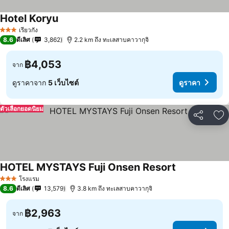
Hotel Koryu
ดูราคา
เรียวกัง
3 ดาว
8.6
ดีเลิศ
3,862
2.2 km ถึง ทะเลสาบคาวากุจิ
฿4,053
จาก
ดูราคาจาก
5 เว็บไซต์
ดูราคา
ตัวเลือกยอดนิยม
แชร์
เพ
HOTEL MYSTAYS Fuji Onsen Resort
ดูราคา
โรงแรม
3 ดาว
8.6
ดีเลิศ
13,579
3.8 km ถึง ทะเลสาบคาวากุจิ
฿2,963
จาก