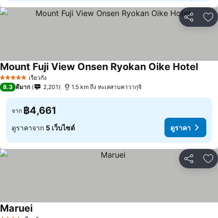
แชร์
เพ
Mount Fuji View Onsen Ryokan Oike Hotel
ดูราค
เรียวกัง
5 ดาว
8.3
ดีมาก
2,201
1.5 km ถึง ทะเลสาบคาวากุจิ
฿4,661
จาก
ดูราคาจาก
5 เว็บไซต์
ดูราคา
แชร์
เพ
Maruei
ดูราคา