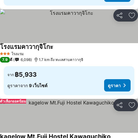
แชร์
เพ
โรงแรมคาวากุจิโกะ
ดูราคา
โรงแรม
3 ดาว
7.9
ดี
6,098
1.7 km ถึง ทะเลสาบคาวากุจิ
฿5,933
จาก
ดูราคาจาก
9 เว็บไซต์
ดูราคา
ตัวเลือกยอดนิยม
แชร์
เพ
kagelow Mt.Fuji Hostel Kawaguchiko