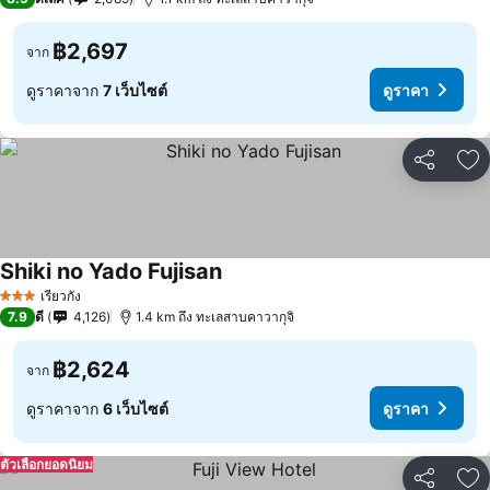
฿2,697
จาก
ดูราคาจาก
7 เว็บไซต์
ดูราคา
แชร์
เพ
Shiki no Yado Fujisan
ดูราคา
เรียวกัง
3 ดาว
7.9
ดี
4,126
1.4 km ถึง ทะเลสาบคาวากุจิ
฿2,624
จาก
ดูราคาจาก
6 เว็บไซต์
ดูราคา
ตัวเลือกยอดนิยม
แชร์
เพ