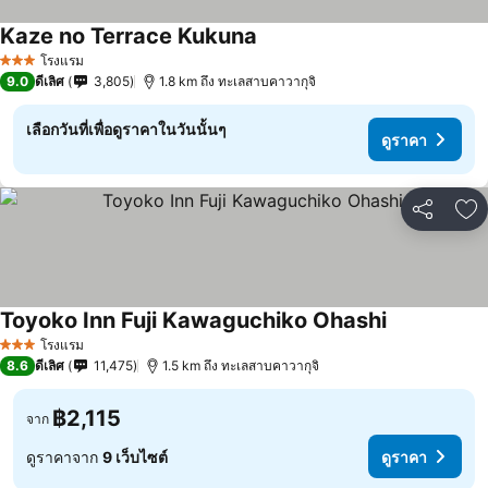
Kaze no Terrace Kukuna
ดูราคา
โรงแรม
3 ดาว
9.0
ดีเลิศ
3,805
1.8 km ถึง ทะเลสาบคาวากุจิ
เลือกวันที่เพื่อดูราคาในวันนั้นๆ
ดูราคา
แชร์
เพ
Toyoko Inn Fuji Kawaguchiko Ohashi
ดูราคา
โรงแรม
3 ดาว
8.6
ดีเลิศ
11,475
1.5 km ถึง ทะเลสาบคาวากุจิ
฿2,115
จาก
ดูราคาจาก
9 เว็บไซต์
ดูราคา