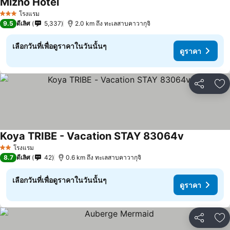
Mizno Hotel
ดูราคา
โรงแรม
3 ดาว
9.5
ดีเลิศ
5,337
2.0 km ถึง ทะเลสาบคาวากุจิ
เลือกวันที่เพื่อดูราคาในวันนั้นๆ
ดูราคา
แชร์
เพ
Koya TRIBE - Vacation STAY 83064v
ดูราคา
โรงแรม
2 ดาว
8.7
ดีเลิศ
42
0.6 km ถึง ทะเลสาบคาวากุจิ
เลือกวันที่เพื่อดูราคาในวันนั้นๆ
ดูราคา
แชร์
เพ