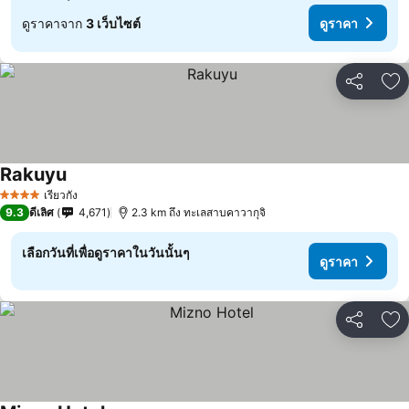
ดูราคาจาก
3 เว็บไซต์
ดูราคา
แชร์
เพ
Rakuyu
ดูราคา
เรียวกัง
4 ดาว
9.3
ดีเลิศ
4,671
2.3 km ถึง ทะเลสาบคาวากุจิ
เลือกวันที่เพื่อดูราคาในวันนั้นๆ
ดูราคา
แชร์
เพ