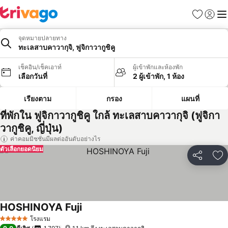
รายการโป
เข้าสู่ร
เมนู
จุดหมายปลายทาง
ทะเลสาบคาวากุจิ, ฟูจิกาวากูชิคู
เช็คอิน/เช็คเอาท์
ผู้เข้าพักและห้องพัก
เลือกวันที่
2 ผู้เข้าพัก, 1 ห้อง
เรียงตาม
กรอง
แผนที่
ที่พักใน ฟูจิกาวากูชิคู ใกล้ ทะเลสาบคาวากุจิ (ฟูจิกา
วากูชิคู, ญี่ปุ่น)
ค่าคอมมิชชั่นมีผลต่ออันดับอย่างไร
ตัวเลือกยอดนิยม
แชร์
เพ
HOSHINOYA Fuji
ดูราคา
โรงแรม
5 ดาว