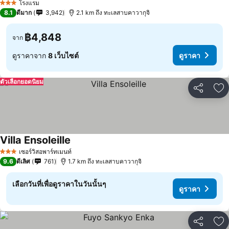
โรงแรม
3 ดาว
8.1
ดีมาก
3,942
2.1 km ถึง ทะเลสาบคาวากุจิ
฿4,848
จาก
ดูราคาจาก
8 เว็บไซต์
ดูราคา
ตัวเลือกยอดนิยม
แชร์
เพ
Villa Ensoleille
ดูราคา
เซอร์วิสอพาร์ทเมนท์
3 ดาว
9.6
ดีเลิศ
761
1.7 km ถึง ทะเลสาบคาวากุจิ
เลือกวันที่เพื่อดูราคาในวันนั้นๆ
ดูราคา
แชร์
เพ