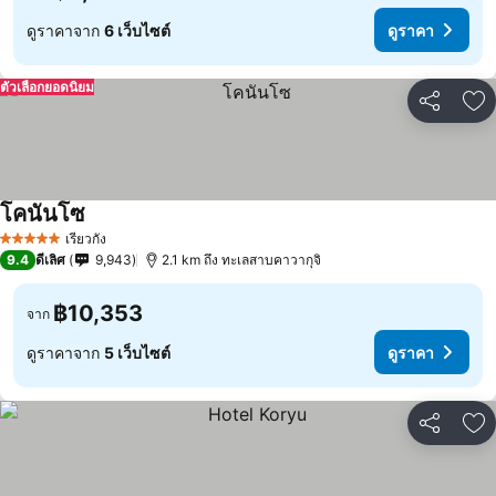
ดูราคาจาก
6 เว็บไซต์
ดูราคา
ตัวเลือกยอดนิยม
แชร์
เพ
โคนันโซ
ดูราคา
เรียวกัง
5 ดาว
9.4
ดีเลิศ
9,943
2.1 km ถึง ทะเลสาบคาวากุจิ
฿10,353
จาก
ดูราคาจาก
5 เว็บไซต์
ดูราคา
แชร์
เพ