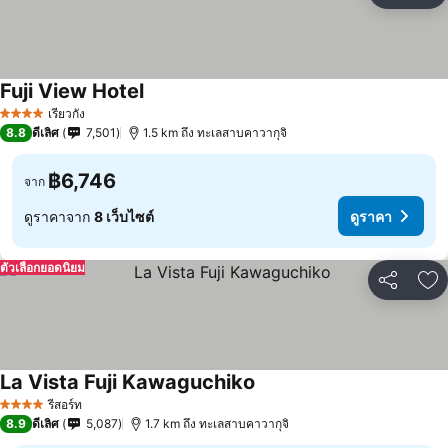
Fuji View Hotel
ดูราคา
เรียวกัง
4 ดาว
8.8
ดีเลิศ
7,501
1.5 km ถึง ทะเลสาบคาวากุจิ
฿6,746
จาก
ดูราคาจาก
8 เว็บไซต์
ดูราคา
ตัวเลือกยอดนิยม
แชร์
เพ
La Vista Fuji Kawaguchiko
ดูราคา
รีสอร์ท
4 ดาว
8.9
ดีเลิศ
5,087
1.7 km ถึง ทะเลสาบคาวากุจิ