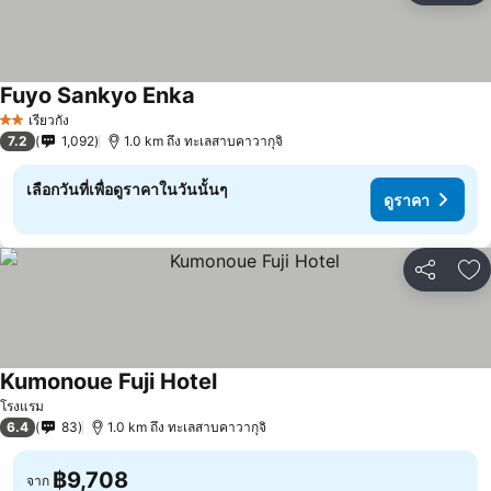
Fuyo Sankyo Enka
ดูราคา
เรียวกัง
2 ดาว
7.2
1,092
1.0 km ถึง ทะเลสาบคาวากุจิ
เลือกวันที่เพื่อดูราคาในวันนั้นๆ
ดูราคา
แชร์
เพ
Kumonoue Fuji Hotel
ดูราคา
โรงแรม
6.4
83
1.0 km ถึง ทะเลสาบคาวากุจิ
฿9,708
จาก