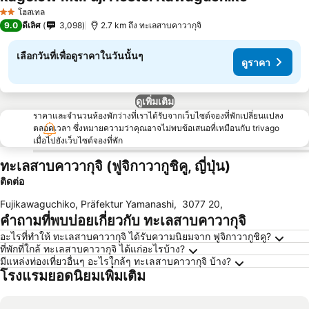
ดูราคา
โฮสเทล
2 ดาว
9.0
ดีเลิศ
3,098
2.7 km ถึง ทะเลสาบคาวากุจิ
เลือกวันที่เพื่อดูราคาในวันนั้นๆ
ดูราคา
ดูเพิ่มเติม
ราคาและจำนวนห้องพักว่างที่เราได้รับจากเว็บไซต์จองที่พักเปลี่ยนแปลง
ตลอดเวลา ซึ่งหมายความว่าคุณอาจไม่พบข้อเสนอที่เหมือนกับ trivago
เมื่อไปยังเว็บไซต์จองที่พัก
ทะเลสาบคาวากุจิ (ฟูจิกาวากูชิคู, ญี่ปุ่น)
ติดต่อ
Fujikawaguchiko, Präfektur Yamanashi
,
3077 20
,
คำถามที่พบบ่อยเกี่ยวกับ ทะเลสาบคาวากุจิ
อะไรที่ทำให้ ทะเลสาบคาวากุจิ ได้รับความนิยมจาก ฟูจิกาวากูชิคู?
ที่พักที่ใกล้ ทะเลสาบคาวากุจิ ได้แก่อะไรบ้าง?
มีแหล่งท่องเที่ยวอื่นๆ อะไรใกล้ๆ ทะเลสาบคาวากุจิ บ้าง?
โรงแรมยอดนิยมเพิ่มเติม