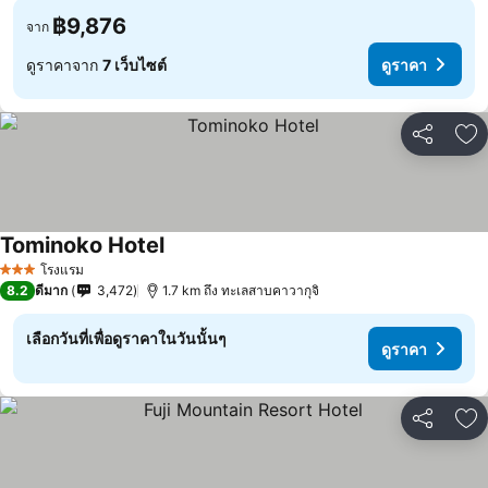
฿9,876
จาก
ดูราคาจาก
7 เว็บไซต์
ดูราคา
แชร์
เพ
Tominoko Hotel
ดูราคา
โรงแรม
3 ดาว
8.2
ดีมาก
3,472
1.7 km ถึง ทะเลสาบคาวากุจิ
เลือกวันที่เพื่อดูราคาในวันนั้นๆ
ดูราคา
แชร์
เพ