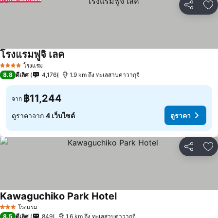
แชร์
เพ
โรงแรมฟูจิ เลค
ดูราคา
โรงแรม
4 ดาว
8.8
ดีเลิศ
4,176
1.9 km ถึง ทะเลสาบคาวากุจิ
฿11,244
จาก
ดูราคาจาก
4 เว็บไซต์
ดูราคา
แชร์
เพ
Kawaguchiko Park Hotel
ดูราคา
โรงแรม
3 ดาว
8.5
ดีเลิศ
849
1.6 km ถึง ทะเลสาบคาวากุจิ