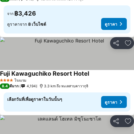
฿3,426
จาก
ดูราคาจาก
8 เว็บไซต์
ดูราคา
แชร์
เพ
Fuji Kawaguchiko Resort Hotel
ดูราคา
โรงแรม
4 ดาว
8.4
ดีมาก
4,194
3.3 km ถึง ทะเลสาบคาวากุจิ
เลือกวันที่เพื่อดูราคาในวันนั้นๆ
ดูราคา
แชร์
เพ