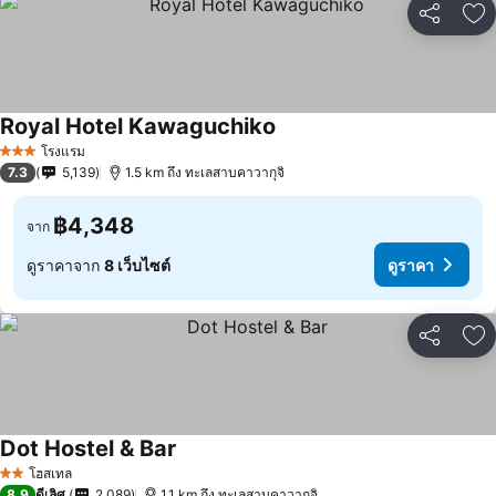
แชร์
เพ
Royal Hotel Kawaguchiko
ดูราคา
โรงแรม
3 ดาว
7.3
5,139
1.5 km ถึง ทะเลสาบคาวากุจิ
฿4,348
จาก
ดูราคาจาก
8 เว็บไซต์
ดูราคา
แชร์
เพ
Dot Hostel & Bar
ดูราคา
โฮสเทล
2 ดาว
8.9
ดีเลิศ
2,089
1.1 km ถึง ทะเลสาบคาวากุจิ