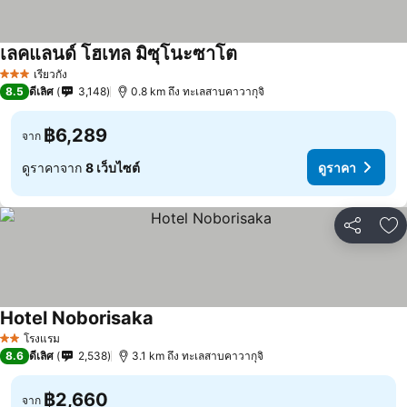
เลคแลนด์ โฮเทล มิซุโนะซาโต
ดูราคา
เรียวกัง
3 ดาว
8.5
ดีเลิศ
3,148
0.8 km ถึง ทะเลสาบคาวากุจิ
฿6,289
จาก
ดูราคาจาก
8 เว็บไซต์
ดูราคา
แชร์
เพ
Hotel Noborisaka
ดูราคา
โรงแรม
2 ดาว
8.6
ดีเลิศ
2,538
3.1 km ถึง ทะเลสาบคาวากุจิ
฿2,660
จาก