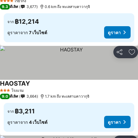
เรียวกัง
4 ดาว
9.3
ดีเลิศ
3,677
0.6 km ถึง ทะเลสาบคาวากุจิ
฿12,214
จาก
ดูราคาจาก
7 เว็บไซต์
ดูราคา
แชร์
เพ
HAOSTAY
ดูราคา
โรงแรม
3 ดาว
9.0
ดีเลิศ
3,664
1.7 km ถึง ทะเลสาบคาวากุจิ
฿3,211
จาก
ดูราคาจาก
4 เว็บไซต์
ดูราคา