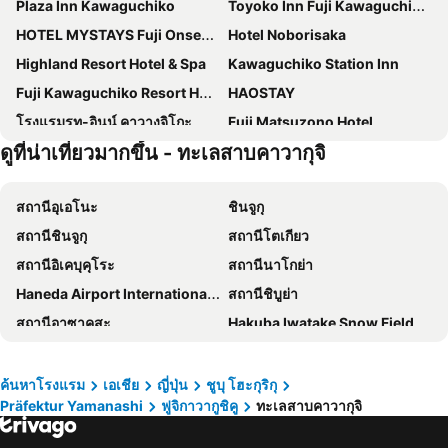
Plaza Inn Kawaguchiko
Toyoko Inn Fuji Kawaguchiko Ohashi
HOTEL MYSTAYS Fuji Onsen Resort
Hotel Noborisaka
Highland Resort Hotel & Spa
Kawaguchiko Station Inn
Fuji Kawaguchiko Resort Hotel
HAOSTAY
โรงแรมรูท-อินน์ คาวางุจิโกะ
Fuji Matsuzono Hotel
ดูที่น่าเที่ยวมากขึ้น - ทะเลสาบคาวากุจิ
โรงแรมเมาท์ฟูจิ
Fujibou Hotel
Kaneyamaen
Royal Hotel Kawaguchiko
สถานีอุเอโนะ
ชินจูกุ
Super Hotel Fujikawaguchiko Tennenonsen
Fujisan Station Hotel
สถานีชินจูกุ
สถานีโตเกียว
Fuji Gran Villa - TOKI -
Fuji Marriott Hotel Lake Yamanaka
สถานีอิเคบุคุโระ
สถานีนาโกย่า
Kawaguchiko Park Hotel
โรงแรมคาวากุจิโกะ
Haneda Airport International Terminal Station
สถานีชิบูย่า
โรงแรมเรจินา คาวากูชิโกะ
Guesthouse Sakuya
สถานีอาซาคุสะ
Hakuba Iwatake Snow Field
Sawa Hotel
รีสอร์ท อินน์ ฟุโยะ
Chubu Centrair International Airport
สนามบินนานาชาตินาริตะ
Hotel Fuji Tatsugaoka
Hananoyado Yumefuji
Ueno Metro Station
Kawaguchi Lake
VOYAN Resort Fujiyamanakako Gekkoso
HOTORI no HOTEL BAN
ค้นหาโรงแรม
เอเชีย
ญี่ปุ่น
ชูบุ โฮะกุริกุ
Präfektur Yamanashi
ฟูจิกาวากูชิคู
ทะเลสาบคาวากุจิ
International Airport Haneda
Shibuya
Kawaguchiko Urban Resort Villa
Motosu Phoenix Hotel
สถานีกินซ่า
อุเอะโนะ
Comfort Inn Kofu Isawa
Mizno Hotel