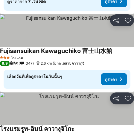
ดูราคาจาก
7 เว็บไซต์
ดูราคา
แชร์
เพ
Fujisansuikan Kawaguchiko 富士山水館
ดูราคา
โรงแรม
3 ดาว
8.9
ดีเลิศ
347
2.6 km ถึง ทะเลสาบคาวากุจิ
เลือกวันที่เพื่อดูราคาในวันนั้นๆ
ดูราคา
แชร์
เพ
โรงแรมรูท-อินน์ คาวางุจิโกะ
ดูราคา