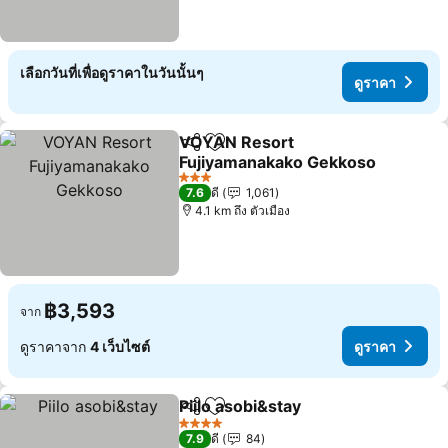
เลือกวันที่เพื่อดูราคาในวันนั้นๆ
ดูราคา
VOYAN Resort
แชร์
เพิ่มในรายการโปรด
Fujiyamanakako Gekkoso
3 ดาว
7.6
ดี
1,061
4.1 km ถึง ตัวเมือง
฿3,593
จาก
ดูราคาจาก
4 เว็บไซต์
ดูราคา
Piilo asobi&stay
แชร์
เพิ่มในรายการโปรด
4 ดาว
7.9
ดี
84