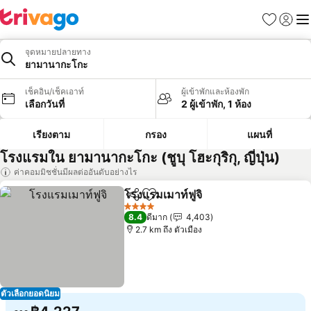
รายการโป
เข้าสู่ร
เมนู
จุดหมายปลายทาง
ยามานากะโกะ
เช็คอิน/เช็คเอาท์
ผู้เข้าพักและห้องพัก
เลือกวันที่
2 ผู้เข้าพัก, 1 ห้อง
เรียงตาม
กรอง
แผนที่
โรงแรมใน ยามานากะโกะ (ชูบุ โฮะกุริกุ, ญี่ปุ่น)
ค่าคอมมิชชั่นมีผลต่ออันดับอย่างไร
โรงแรมเมาท์ฟูจิ
แชร์
เพิ่มในรายการโปรด
4 ดาว
8.4
ดีมาก
4,403
2.7 km ถึง ตัวเมือง
ตัวเลือกยอดนิยม