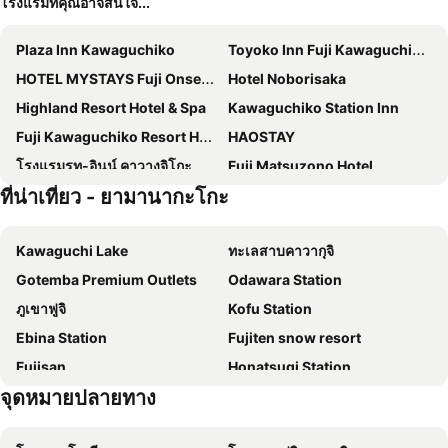
โรงแรมที่คุณอาจสนใจ...
Plaza Inn Kawaguchiko
Toyoko Inn Fuji Kawaguchiko Ohashi
HOTEL MYSTAYS Fuji Onsen Resort
Hotel Noborisaka
Highland Resort Hotel & Spa
Kawaguchiko Station Inn
Fuji Kawaguchiko Resort Hotel
HAOSTAY
โรงแรมรูท-อินน์ คาวางุจิโกะ
Fuji Matsuzono Hotel
ที่น่าเที่ยว - ยามานากะโกะ
โรงแรมเมาท์ฟูจิ
Fujibou Hotel
Kaneyamaen
Super Hotel Fujikawaguchiko Tennenonsen
Kawaguchi Lake
ทะเลสาบคาวากุจิ
Royal Hotel Kawaguchiko
Fujisan Station Hotel
Gotemba Premium Outlets
Odawara Station
Fuji Gran Villa - TOKI -
Fuji Marriott Hotel Lake Yamanaka
ภูเขาฟูจิ
Kofu Station
โรงแรมคาวากุจิโกะ
Kawaguchiko Park Hotel
Ebina Station
Fujiten snow resort
โรงแรมเรจินา คาวากูชิโกะ
Sawa Hotel
Fujisan
Honatsugi Station
Guesthouse Sakuya
รีสอร์ท อินน์ ฟุโยะ
จุดหมายปลายทาง
Atami Sun Beach
Fuji-Q Highland
Hotel Fuji Tatsugaoka
Hananoyado Yumefuji
Isawaonsen
Hadano Station
VOYAN Resort Fujiyamanakako Gekkoso
HOTORI no HOTEL BAN