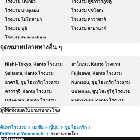
โรงแรม โตเกียว
โรงแรม ฟูจิกาวากูชิคู
Atami onsen hot spring
Oshino Hakkai
Kawaguchiko Urban Resort Villa
Mizno Hotel
โรงแรม Urayasu
โรงแรม ชซโอกะ
Tanzawa Lake
Shuzenji
Hostel SAMURISE 81INN
Fuji Outlet Hot Spring Hotel
โรงแรม โยโกฮามา
โรงแรม คาวาซากิ
Lake Shoji
MOA Museum of Art
The Hotel Fujiyama
Megu Fuji 2021
โรงแรม ฟูจิ
โรงแรม ยามานาชิ
Mt. Minobu Kuonji Temple
Kinomiya Shrine
โรงแรมฟูจิ เลค
Kaze no Terrace Kukuna
โรงแรม Fujiyoshida
Shuzenji
Owakudani
Tominoko Hotel
Toyoko Inn Gotemba Ekimae
จุดหมายปลายทางอื่น ๆ
Manyo Park
Fukusenji Temple
Hatago Tsubakiya
The Garden
AWAUMI 富士・河口湖リゾート
Hotel New Century
Nishi-Tokyo, Kanto โรงแรม
ฮาโกเนะ, Kanto โรงแรม
Hotel KAN-RAKU Fujisan Gotemba
Hotel Clad
Saitama, Kanto โรงแรม
Fujisawa, Kanto โรงแรม
Fujisan Garden Hotel
Sun Plaza Hotel Fuji Lake Yamanaka
อาตามิ, ชูบุ โฮะกุริกุ โรงแรม
Numazu, ชูบุ โฮะกุริกุ โรงแรม
Fujinomori Hotel
The Noborisaka Village
คาวากุจิ, Kanto โรงแรม
Gotenba, ชูบุ โฮะกุริกุ โรงแรม
THE TOKI fujikawaguchiko
Asia Hotel Kawaguchiko
Odawara, Kanto โรงแรม
Kamakura, Kanto โรงแรม
Yamanakako-Asahigaoka-Onsen Hotel Seikei
Hotel Sansuiso Flower-Scented Accommodation
Suwa, ชูบุ โฮะกุริกุ โรงแรม
Ito, ชูบุ โฮะกุริกุ โรงแรม
ดูที่พักทั้งหมดใน ยามานากะโกะ
Godere Hotel Fujisanakako Tabist
Cainosufengquan
Fuefuki, ชูบุ โฮะกุริกุ โรงแรม
Hiratsuka, Kanto โรงแรม
Yamanakako Pension Pause
Tabist Lakeside in Fujinami Yamanakako
ค้นหาโรงแรม
เอเชีย
ญี่ปุ่น
ชูบุ โฮะกุริกุ
ไอซุ, ชูบุ โฮะกุริกุ โรงแรม
Asaka, Kanto โรงแรม
Business & Family Tabijiya
KAMENOI HOTEL Mt. FUJI
Präfektur Yamanashi
ยามานากะโกะ
Kofu, ชูบุ โฮะกุริกุ โรงแรม
Shimoda, ชูบุ โฮะกุริกุ โรงแรม
ホテルR-Adult only-lovehotel
West Inn Fuji-Yoshida