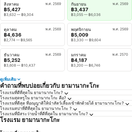
สิงหาคม
พ.ศ. 2569
กันยายน
พ.ศ. 2569
฿5,427
฿3,437
฿3,632
—
฿9,304
฿3,055
—
฿6,036
ตุลาคม
พ.ศ. 2569
พฤศจิกายน
พ.ศ. 2569
฿4,636
฿5,009
฿2,774
—
฿9,565
฿3,330
—
฿9,604
ธันวาคม
พ.ศ. 2569
มกราคม
พ.ศ. 2570
฿5,252
฿4,187
฿3,608
—
฿10,437
฿3,200
—
฿6,746
ดูเพิ่มเติม
คำถามที่พบบ่อยเกี่ยวกับ ยามานากะโกะ
โรงแรมที่ดีที่สุดใน ยามานากะโกะ?
โรงแรมสุดหรูใน ยามานากะโกะ คือ?
โรงแรมที่ดีสุด ที่อณุญาติให้นำสัตว์เลี้ยงเข้าพักด้วยได้ ยามานากะโกะ?
โรงแรมสปาที่ดีที่สุดใน ยามานากะโกะ ?
โรงแรมที่มีสระว่ายน้ำที่ดีที่สุดใน ยามานากะโกะ?
โรงแรม ยามานากะโกะ