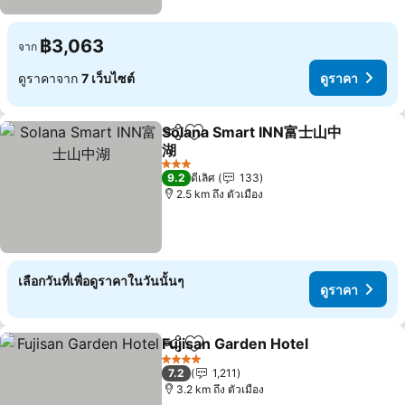
฿3,063
จาก
ดูราคาจาก
7 เว็บไซต์
ดูราคา
Solana Smart INN富士山中
แชร์
เพิ่มในรายการโปรด
湖
3 ดาว
9.2
ดีเลิศ
133
2.5 km ถึง ตัวเมือง
เลือกวันที่เพื่อดูราคาในวันนั้นๆ
ดูราคา
Fujisan Garden Hotel
แชร์
เพิ่มในรายการโปรด
4 ดาว
7.2
1,211
3.2 km ถึง ตัวเมือง