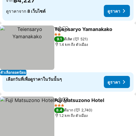
฿4,227
จาก
ดูราคาจาก
8 เว็บไซต์
ดูราคา
Teiensaryo Yamanakako
แชร์
เพิ่มในรายการโปรด
2 ดาว
9.1
ดีเลิศ
521
1.4 km ถึง ตัวเมือง
ตัวเลือกยอดนิยม
เลือกวันที่เพื่อดูราคาในวันนั้นๆ
ดูราคา
Fuji Matsuzono Hotel
แชร์
เพิ่มในรายการโปรด
3 ดาว
8.4
ดีมาก
2,740
1.2 km ถึง ตัวเมือง