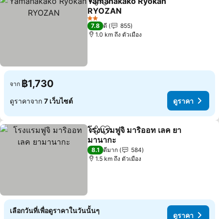
Yamanakako Ryokan
แชร์
เพิ่มในรายการโปรด
RYOZAN
2 ดาว
7.8
ดี
855
1.0 km ถึง ตัวเมือง
฿1,730
จาก
ดูราคาจาก
7 เว็บไซต์
ดูราคา
โรงแรมฟูจิ มาริออท เลค ยา
แชร์
เพิ่มในรายการโปรด
มานากะ
8.1
ดีมาก
584
1.5 km ถึง ตัวเมือง
เลือกวันที่เพื่อดูราคาในวันนั้นๆ
ดูราคา