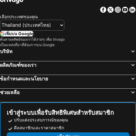
Kisarazu, Kanto โรงแรม
Yaizu, ชูบุ โฮะกุริกุ โรงแรม
Facebook
Twitter
Insta
Yo
ทากายามา, ชูบุ โฮะกุริกุ โรงแรม
นาโกย่า, ชูบุ โฮะกุริกุ โรงแรม
เลือกประเทศของคุณ
มัตสึโมโต, ชูบุ โฮะกุริกุ โรงแรม
ชซโอกะ, ชูบุ โฮะกุริกุ โรงแรม
ยามานาชิ, ชูบุ โฮะกุริกุ โรงแรม
ชิราคาว่า, ชูบุ โฮะกุริกุ โรงแรม
เพิ่มบน Google
ค้นหาผลลัพธ์ของเราได้ง่ายๆ: เพิ่ม trivago
Gero, ชูบุ โฮะกุริกุ โรงแรม
กิฟุ, ชูบุ โฮะกุริกุ โรงแรม
เป็นแหล่งที่มาที่ต้องการบน Google
โตเกียว, Kanto โรงแรม
โอซาก้า, คินกิ โรงแรม
บริษัท
ซัปโปโร, ฮอกไกโด โรงแรม
ฟุกุโอกะ, Kyushu Island โรงแรม
ผลิตภัณฑ์ของเรา
เกียวโต, คินกิ โรงแรม
ฟูจิกาวากูชิคู, ชูบุ โฮะกุริกุ โรงแรม
ข้อกำหนดและนโยบาย
ช่วยเหลือ
เข้าสู่ระบบเพื่อรับสิทธิพิเศษสำหรับสมาชิก
ปรับแต่งประสบการณ์ของคุณ
ดีลสมาชิกและราคาสมาชิก