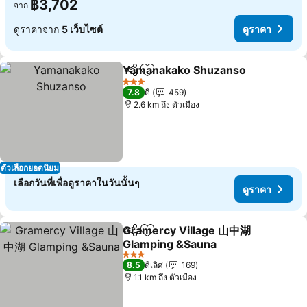
฿3,702
จาก
ดูราคาจาก
5 เว็บไซต์
ดูราคา
Yamanakako Shuzanso
แชร์
เพิ่มในรายการโปรด
3 ดาว
7.8
ดี
459
2.6 km ถึง ตัวเมือง
ตัวเลือกยอดนิยม
เลือกวันที่เพื่อดูราคาในวันนั้นๆ
ดูราคา
Gramercy Village 山中湖
แชร์
เพิ่มในรายการโปรด
Glamping &Sauna
3 ดาว
8.5
ดีเลิศ
169
1.1 km ถึง ตัวเมือง