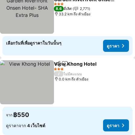
Hotel- SHA Extra Plus
ดูราคา
3 ดาว
8.6
ดีเลิศ
2,771
33.2 km ถึง ตัวเมือง
เลือกวันที่เพื่อดูราคาในวันนั้นๆ
ดูราคา
View Khong Hotel
แชร์
เพิ่มในรายการโปรด
ดูราคา
3 ดาว
/
ไม่มีคะแนน
0.0 km ถึง ตัวเมือง
฿550
จาก
ดูราคาจาก
4 เว็บไซต์
ดูราคา