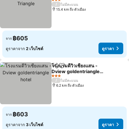
ดูราคา
3 ดาว
/
ไม่มีคะแนน
15.4 km ถึง ตัวเมือง
฿605
จาก
ดูราคาจาก
2 เว็บไซต์
ดูราคา
โรงแรมดีวิวเชียงแสน -
แชร์
เพิ่มในรายการโปรด
Dview goldentriangle
hotel
ดูราคา
3 ดาว
/
ไม่มีคะแนน
6.2 km ถึง ตัวเมือง
฿603
จาก
ดูราคาจาก
3 เว็บไซต์
ดูราคา