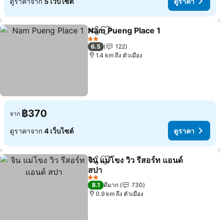
ดูราคาจาก
5 เว็บไซต์
ดูราคา
Nam Pueng Place 1
แชร์
เพิ่มในรายการโปรด
ดูราคา
2 ดาว
6.5
122
1.4 km ถึง ตัวเมือง
฿370
จาก
ดูราคาจาก
4 เว็บไซต์
ดูราคา
จิน แม่โขง วิว รีสอร์ท แอนด์
แชร์
เพิ่มในรายการโปรด
สปา
ดูราคา
2 ดาว
8.1
ดีมาก
730
0.9 km ถึง ตัวเมือง