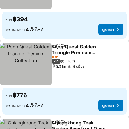
฿394
จาก
ดูราคาจาก
4 เว็บไซต์
ดูราคา
RoomQuest Golden
แชร์
เพิ่มในรายการโปรด
Triangle Premium
Collection
ดูราคา
2 ดาว
7.4
102
8.3 km ถึง ตัวเมือง
฿776
จาก
ดูราคาจาก
4 เว็บไซต์
ดูราคา
Chiangkhong Teak
แชร์
เพิ่มในรายการโปรด
Garden Riverfront Onsen