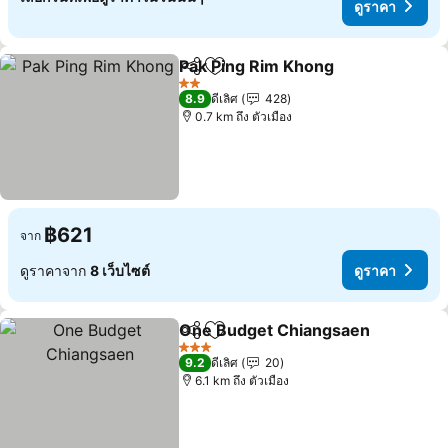
ดูราคา
Pak Ping Rim Khong
แชร์
เพิ่มในรายการโปรด
ดูราคา
2 ดาว
8.9
ดีเลิศ
428
0.7 km ถึง ตัวเมือง
฿621
จาก
ดูราคาจาก
8 เว็บไซต์
ดูราคา
One Budget Chiangsaen
แชร์
เพิ่มในรายการโปรด
ด
3 ดาว
9.2
ดีเลิศ
20
6.1 km ถึง ตัวเมือง