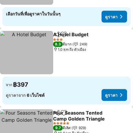
เลือกวันที่เพื่อดูราคาในวันนั้นๆ
ดูราคา
A Hotel Budget
แชร์
เพิ่มในรายการโปรด
ดูราคา
3 ดาว
8.3
ดีมาก
249
1.0 km ถึง ตัวเมือง
฿397
จาก
ดูราคาจาก
6 เว็บไซต์
ดูราคา
Four Seasons Tented
แชร์
เพิ่มในรายการโปรด
Camp Golden Triangle
ดูราคา
5 ดาว
9.7
ดีเลิศ
929