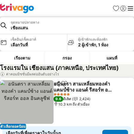
รายการโป
เข้าสู่ร
เมนู
จุดหมายปลายทาง
เชียงแสน
เช็คอิน/เช็คเอาท์
ผู้เข้าพักและห้องพัก
เลือกวันที่
2 ผู้เข้าพัก, 1 ห้อง
เรียงตาม
กรอง
แผนที่
โรงแรมใน เชียงแสน (ภาคเหนือ, ประเทศไทย)
ค่าคอมมิชชั่นมีผลต่ออันดับอย่างไร
อนันตรา สามเหลี่ยมทองคำ
แชร์
เพิ่มในรายการโปรด
แคมป์ช้าง แอนด์ รีสอร์ท ออล
อินคลูซีฟ
ดูราคา
5 ดาว
9.6
ดีเลิศ
2,424
10.3 km ถึง ตัวเมือง
ตัวเลือกยอดนิยม
เลือกวันที่เพื่อดูราคาในวันนั้นๆ