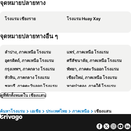
จุดหมายปลายทาง
View Khong Hotel
Orasa hotel
วัน บัดเจท เชียงราย เชียงแสน One Budget Hotel Chiangrai Chiangsaen
Day Waterfront Hotel
โรงแรม เชียงราย
โรงแรม Huay Xay
SKM Paradise Mae Sai
Tararin
Nam Pueng Place 1
บัวคำรีสอร์ท ริเวอร์ไซด์
จุดหมายปลายทางอื่น ๆ
Maesai Bliss Residence
The Room at Maesai
One Budget Chiangsaen Golden Triangle
Gin's Greenery Resort
ลำปาง, ภาคเหนือ โรงแรม
แพร่, ภาคเหนือ โรงแรม
โรงแรมดีวิวเชียงแสน - Dview goldentriangle hotel
OYO 490 Chiangsan Golden Land Resort2
อุตรดิตถ์, ภาคเหนือ โรงแรม
ศรีสัชนาลัย, ภาคเหนือ โรงแรม
กรุงเทพฯ, ภาคกลาง โรงแรม
พัทยา, ภาคตะวันออก โรงแรม
หัวหิน, ภาคกลาง โรงแรม
เชียงใหม่, ภาคเหนือ โรงแรม
ชลบุรี, ภาคตะวันออก โรงแรม
หาดป่าตอง, ภาคใต้ โรงแรม
ระยอง, ภาคตะวันออก โรงแรม
กาญจนบุรี, ภาคกลาง โรงแรม
ดูที่พักทั้งหมดใน เชียงแสน
ภูเก็ตทาวน์, ภาคใต้ โรงแรม
ค้นหาโรงแรม
เอเชีย
ประเทศไทย
ภาคเหนือ
เชียงแสน
Facebook
Twitter
Insta
Yo