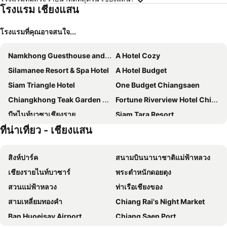
โรงแรม เชียงแสน
โรงแรมที่คุณอาจสนใจ...
Namkhong Guesthouse and Resort
A Hotel Cozy
Silamanee Resort & Spa Hotel
A Hotel Budget
Siam Triangle Hotel
One Budget Chiangsaen
Chiangkhong Teak Garden Riverfront Onsen Hotel- SHA Extra Plus
Fortune Riverview Hotel Chiang Khong
บีทูไนท์บาซาเชียงราย
Siam Tara Resort
ที่น่าเที่ยว - เชียงแสน
A Hotel Simply
โรงแรมแม่โขง เดลต้า บูติก
จิน แม่โขง วิว รีสอร์ท แอนด์ สปา
RoomQuest Golden Triangle Premium Collection
สิงห์ปาร์ค
สนามบินนานาชาติแม่ฟ้าหลวง
บ้าน ฝ้าย เกสท์เฮ้าส์
ปิยะพรฮิลล์ พาราไดซ์
เชียงรายไนท์บาซาร์
พระตำหนักดอยตุง
Pak Ping Rim Khong
Viang Yonok Hotel, Restaurant, Sports Club
สวนแม่ฟ้าหลวง
ท่าเรือเชียงของ
ปิยะพร พาวิลเลี่ยน
Baan Sabai Maesai
สามเหลี่ยมทองคำ
Chiang Rai's Night Market
โรงแรมเนวี่โฮม
ไร่แสงอรุณ
Ban Huoeisay Airport
Chiang Saen Port
ช. พาเลส
The Victory Hotel