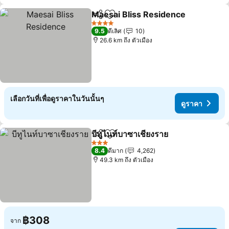
Maesai Bliss Residence
แชร์
เพิ่มในรายการโปรด
ดู
4 ดาว
9.5
ดีเลิศ
10
26.6 km ถึง ตัวเมือง
เลือกวันที่เพื่อดูราคาในวันนั้นๆ
ดูราคา
บีทูไนท์บาซาเชียงราย
แชร์
เพิ่มในรายการโปรด
ดูราคา
3 ดาว
8.4
ดีมาก
4,262
49.3 km ถึง ตัวเมือง
฿308
จาก