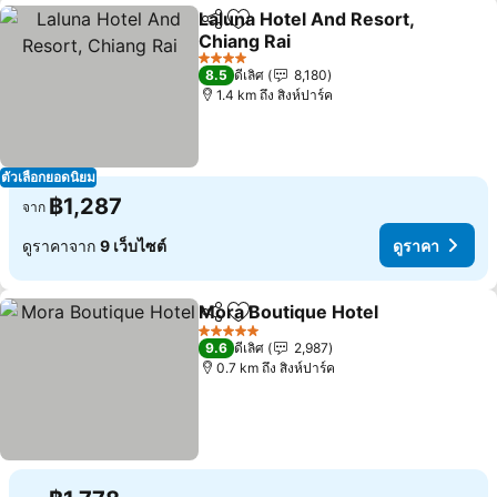
Laluna Hotel And Resort,
แชร์
เพิ่มในรายการโปรด
Chiang Rai
ดูราคา
4 ดาว
8.5
ดีเลิศ
8,180
1.4 km ถึง สิงห์ปาร์ค
ตัวเลือกยอดนิยม
฿1,287
จาก
ดูราคาจาก
9 เว็บไซต์
ดูราคา
Mora Boutique Hotel
แชร์
เพิ่มในรายการโปรด
ดูราค
5 ดาว
9.6
ดีเลิศ
2,987
0.7 km ถึง สิงห์ปาร์ค