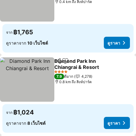
0.4 km ถึง สิงห์ปาร์ค
฿1,765
จาก
ดูราคาจาก
10 เว็บไซต์
ดูราคา
Diamond Park Inn
แชร์
เพิ่มในรายการโปรด
Chiangrai & Resort
ดูราคา
4 ดาว
7.9
ดีมาก
4,278
0.8 km ถึง สิงห์ปาร์ค
฿1,024
จาก
ดูราคาจาก
8 เว็บไซต์
ดูราคา