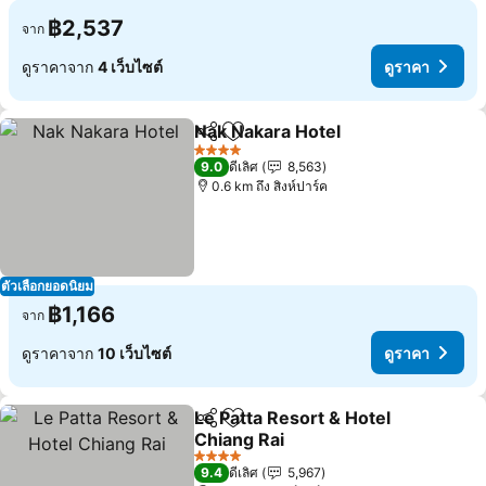
฿2,537
จาก
ดูราคาจาก
4 เว็บไซต์
ดูราคา
Nak Nakara Hotel
แชร์
เพิ่มในรายการโปรด
ดูราคา
4 ดาว
9.0
ดีเลิศ
8,563
0.6 km ถึง สิงห์ปาร์ค
ตัวเลือกยอดนิยม
฿1,166
จาก
ดูราคาจาก
10 เว็บไซต์
ดูราคา
Le Patta Resort & Hotel
แชร์
เพิ่มในรายการโปรด
Chiang Rai
ดูราคา
4 ดาว
9.4
ดีเลิศ
5,967