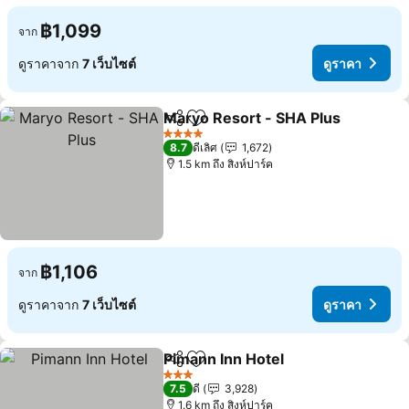
฿1,099
จาก
ดูราคาจาก
7 เว็บไซต์
ดูราคา
Maryo Resort - SHA Plus
แชร์
เพิ่มในรายการโปรด
ด
4 ดาว
8.7
ดีเลิศ
1,672
1.5 km ถึง สิงห์ปาร์ค
฿1,106
จาก
ดูราคาจาก
7 เว็บไซต์
ดูราคา
Pimann Inn Hotel
แชร์
เพิ่มในรายการโปรด
ดูราคา
3 ดาว
7.5
ดี
3,928
1.6 km ถึง สิงห์ปาร์ค