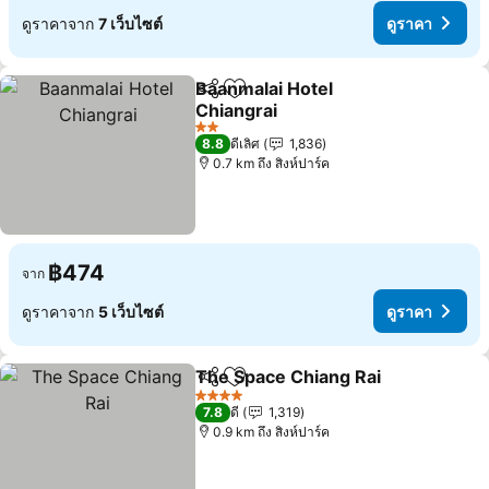
ดูราคาจาก
7 เว็บไซต์
ดูราคา
Baanmalai Hotel
แชร์
เพิ่มในรายการโปรด
Chiangrai
ดูราคา
2 ดาว
8.8
ดีเลิศ
1,836
0.7 km ถึง สิงห์ปาร์ค
฿474
จาก
ดูราคาจาก
5 เว็บไซต์
ดูราคา
The Space Chiang Rai
แชร์
เพิ่มในรายการโปรด
ดูรา
4 ดาว
7.8
ดี
1,319
0.9 km ถึง สิงห์ปาร์ค