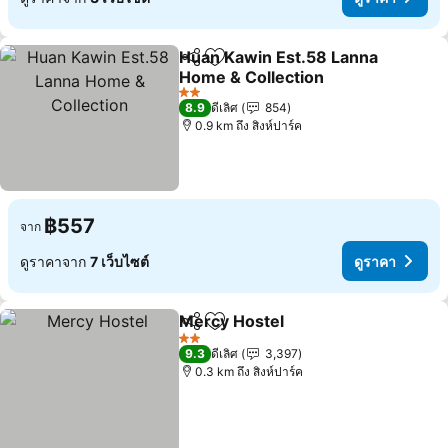
Huan Kawin Est.58 Lanna
แชร์
เพิ่มในรายการโปรด
Home & Collection
ดูราคา
2 ดาว
8.9
ดีเลิศ
854
0.9 km ถึง สิงห์ปาร์ค
฿557
จาก
ดูราคาจาก
7 เว็บไซต์
ดูราคา
Mercy Hostel
แชร์
เพิ่มในรายการโปรด
ดูราคา
2 ดาว
9.3
ดีเลิศ
3,397
0.3 km ถึง สิงห์ปาร์ค