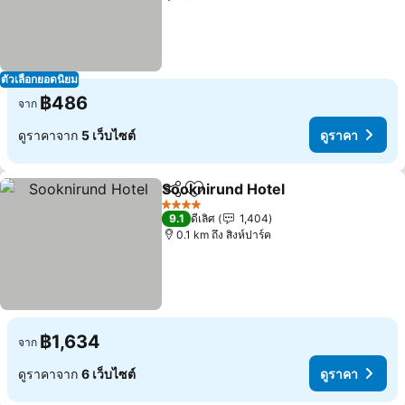
ตัวเลือกยอดนิยม
฿486
จาก
ดูราคาจาก
5 เว็บไซต์
ดูราคา
Sooknirund Hotel
แชร์
เพิ่มในรายการโปรด
ดูราคา
4 ดาว
9.1
ดีเลิศ
1,404
0.1 km ถึง สิงห์ปาร์ค
฿1,634
จาก
ดูราคาจาก
6 เว็บไซต์
ดูราคา