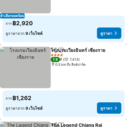
ตัวเลือกยอดนิยม
฿2,920
จาก
ดูราคาจาก
9 เว็บไซต์
ดูราคา
โรงแรมเวียงอินทร์ เชียงราย
แชร์
เพิ่มในรายการโปรด
ด
4 ดาว
7.8
ดี
7,413
0.5 km ถึง สิงห์ปาร์ค
฿1,262
จาก
ดูราคาจาก
9 เว็บไซต์
ดูราคา
The Legend Chiang Rai