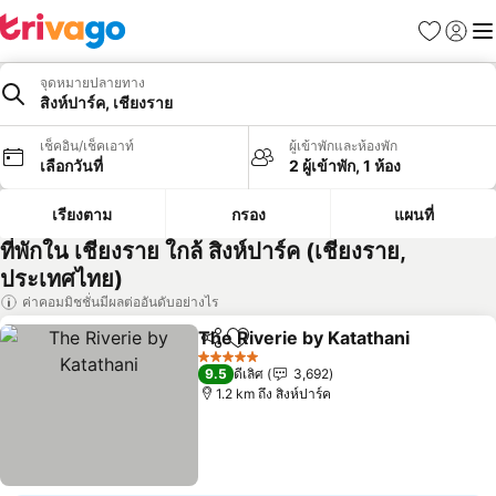
รายการโป
เข้าสู่ร
เมนู
จุดหมายปลายทาง
สิงห์ปาร์ค, เชียงราย
เช็คอิน/เช็คเอาท์
ผู้เข้าพักและห้องพัก
เลือกวันที่
2 ผู้เข้าพัก, 1 ห้อง
เรียงตาม
กรอง
แผนที่
ที่พักใน เชียงราย ใกล้ สิงห์ปาร์ค (เชียงราย,
ประเทศไทย)
ค่าคอมมิชชั่นมีผลต่ออันดับอย่างไร
The Riverie by Katathani
แชร์
เพิ่มในรายการโปรด
ด
5 ดาว
9.5
ดีเลิศ
3,692
1.2 km ถึง สิงห์ปาร์ค