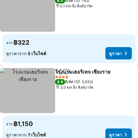
8.5
ดีเลิศ
762
0.1 km ถึง สิงห์ปาร์ค
฿322
จาก
ดูราคาจาก
5 เว็บไซต์
ดูราคา
โรงแรมเฮอริเทจ เชียงราย
แชร์
เพิ่มในรายการโปรด
ดูร
4 ดาว
8.9
ดีเลิศ
3,632
3.0 km ถึง สิงห์ปาร์ค
฿1,150
จาก
ดูราคาจาก
7 เว็บไซต์
ดูราคา