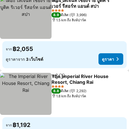
เดอะ เลเจ้นท์ เชียงราย บูติค ริ
แชร์
เพิ่มในรายการโปรด
เวอร์ รีสอร์ท แอนด์ สปา
ดูราคา
4 ดาว
8.9
ดีเลิศ
3,996
1.5 km ถึง สิงห์ปาร์ค
฿2,055
จาก
ดูราคาจาก
3 เว็บไซต์
ดูราคา
The Imperial River House
แชร์
เพิ่มในรายการโปรด
Resort, Chiang Rai
ดูราคา
4 ดาว
8.8
ดีเลิศ
2,292
1.8 km ถึง สิงห์ปาร์ค
฿1,192
จาก