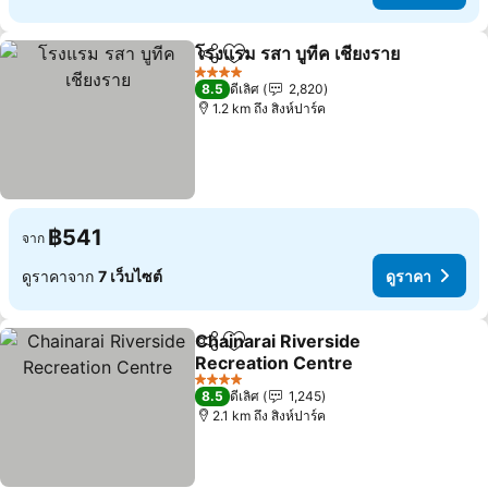
โรงแรม รสา บูทีค เชียงราย
แชร์
เพิ่มในรายการโปรด
ดู
4 ดาว
8.5
ดีเลิศ
2,820
1.2 km ถึง สิงห์ปาร์ค
฿541
จาก
ดูราคาจาก
7 เว็บไซต์
ดูราคา
Chainarai Riverside
แชร์
เพิ่มในรายการโปรด
Recreation Centre
ดูราคา
4 ดาว
8.5
ดีเลิศ
1,245
2.1 km ถึง สิงห์ปาร์ค