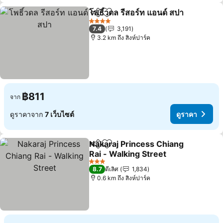
โพธิ์วดล รีสอร์ท แอนด์ สปา
แชร์
เพิ่มในรายการโปรด
ด
4 ดาว
7.4
3,191
3.2 km ถึง สิงห์ปาร์ค
฿811
จาก
ดูราคาจาก
7 เว็บไซต์
ดูราคา
Nakaraj Princess Chiang
แชร์
เพิ่มในรายการโปรด
Rai - Walking Street
ดูราคา
3 ดาว
8.7
ดีเลิศ
1,834
0.6 km ถึง สิงห์ปาร์ค