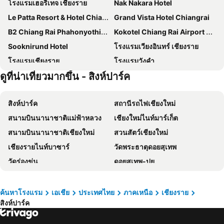
โรงแรมเฮอริเทจ เชียงราย
Nak Nakara Hotel
Le Patta Resort & Hotel Chiang Rai
Grand Vista Hotel Chiangrai
B2 Chiang Rai Phahonyothin Boutique & Budget Hotel
Kokotel Chiang Rai Airport Suites
Sooknirund Hotel
โรงแรมเวียงอินทร์ เชียงราย
โรงแรมเชียงราย
โรงแรมวังคำ
ดูที่น่าเที่ยวมากขึ้น - สิงห์ปาร์ค
บีทูเชียงราย
Adchara Mansion
Work Den
Hi Chiangrai Hotel
สิงห์ปาร์ค
สถานีรถไฟเชียงใหม่
Sann Hotel
Pimann Inn Hotel
สนามบินนานาชาติแม่ฟ้าหลวง
เชียงใหม่ไนท์มาร์เก็ต
Mora Boutique Hotel
Baan Bua Guest House
สนามบินนานาชาติเชียงใหม่
สวนสัตว์เชียงใหม่
La Vie En Rose - SHA Plus
The Riverie by Katathani
เชียงรายไนท์บาซาร์
วัดพระธาตุดอยสุเทพ
Luckswan Resort Chiang Rai - SHA Extra Plus
Chainarai Riverside Recreation Centre
วัดร่องขุ่น
ดอยสุเทพ-ปุย
Sabun-Nga Hostel
Nai Ya Hotel
พระตำหนักดอยตุง
สวนกล้วยไม้และฟาร์มผีเสื้อแม่ริม
Phufa Waree Chiangrai Resort - SHA Extra Plus
The Rama Hotel
วัดพระสิงห์
วัดพระธาตุลำปางหลวง
B2 Chiang Rai Boutique & Budget
New Maleena Ville Hotel
ค้นหาโรงแรม
เอเชีย
ประเทศไทย
ภาคเหนือ
เชียงราย
สิงห์ปาร์ค
สวนแม่ฟ้าหลวง
ปิง
Meesuk ChiangRai Hotel
Hop Inn Chiang Rai
ท่าเรือเชียงของ
ศูนย์ฝึกช้างเชียงดาว
โรงแรม รสา บูทีค เชียงราย
The Space Hotel SHA Plus