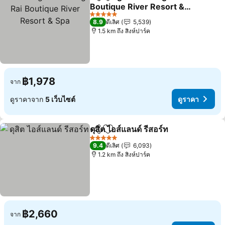
แชร์
เพิ่มในรายการโปรด
Boutique River Resort &
Spa
ดูราคา
5 ดาว
8.9
ดีเลิศ
5,539
1.5 km ถึง สิงห์ปาร์ค
฿1,978
จาก
ดูราคาจาก
5 เว็บไซต์
ดูราคา
ดุสิต ไอส์แลนด์ รีสอร์ท
แชร์
เพิ่มในรายการโปรด
ดูราคา
5 ดาว
9.4
ดีเลิศ
6,093
1.2 km ถึง สิงห์ปาร์ค
฿2,660
จาก