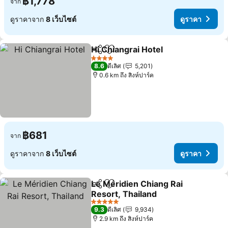
฿1,778
จาก
ดูราคาจาก
8 เว็บไซต์
ดูราคา
Hi Chiangrai Hotel
แชร์
เพิ่มในรายการโปรด
ดูราคา
4 ดาว
8.6
ดีเลิศ
5,201
0.6 km ถึง สิงห์ปาร์ค
฿681
จาก
ดูราคาจาก
8 เว็บไซต์
ดูราคา
Le Méridien Chiang Rai
แชร์
เพิ่มในรายการโปรด
Resort, Thailand
ดูราคา
5 ดาว
9.3
ดีเลิศ
9,934
2.9 km ถึง สิงห์ปาร์ค