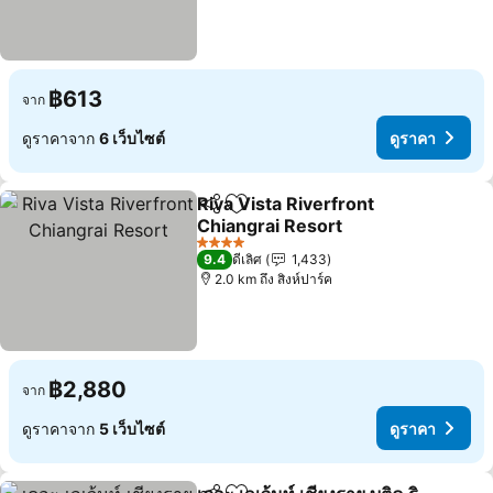
฿613
จาก
ดูราคาจาก
6 เว็บไซต์
ดูราคา
Riva Vista Riverfront
แชร์
เพิ่มในรายการโปรด
Chiangrai Resort
ดูราคา
4 ดาว
9.4
ดีเลิศ
1,433
2.0 km ถึง สิงห์ปาร์ค
฿2,880
จาก
ดูราคาจาก
5 เว็บไซต์
ดูราคา