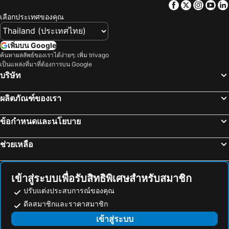
Facebook
Twitter
Insta
Yo
Chiang Rai's Night Market
สามเหลี่ยมทองคำ
The Space Chiang Rai
โรงแรมลา เบล
เลือกประเทศของคุณ
บ่อน้ำพุร้อนสันกำแพง
ทัวร์ชมเมือง
Pimann Place
Diamond Park Inn Chiangrai & Resort
ปางช้างแม่แตง
วัดเจดีย์หลวง
อารียา อินน์ เชียงราย
Tanya Baan Bon Doi
เพิ่มบน Google
ปางช้างแม่ตะมาน
วนอุทยานน้ำตกขุนกรณ์
ค้นหาผลลัพธ์ของเราได้ง่ายๆ: เพิ่ม trivago
The Mantrini Chiang Rai-SHA Extra Plus
โรงแรม บ้านล้านนา
เป็นแหล่งที่มาที่ต้องการบน Google
เชียงใหม่ไบค์กิ้ง
สนามบินลำปาง
Inn Come Hotel Chiang Rai
โกลเด้นแลนด์ โฮเทล
บริษัท
ปางช้างแม่สา
ฟาร์มงูแม่สา
Nakaraj Princess Chiang Rai - Walking Street
I Am Chiang Rai
ผลิตภัณฑ์ของเรา
เชียงใหม่เทรคกิ้ง
วัดท่าตอน
ไอเฮาส์เชียงราย
บีทูไนท์บาซาเชียงราย
วนอุทยานภูชี้ฟ้า
ศูนย์หัตถกรรมกระดาษสาและร่ม
The White House P&N Hotel Chiang Rai
Orchids Guest House
ข้อกำหนดและนโยบาย
พิพิธภัณฑ์และศูนย์การศึกษาชาวเขา
Ban Huoeisay Airport
Na Na Doo Homestay
วิลาชา เชียงราย
ช่วยเหลือ
Chiang Saen Port
Giraffe Women's Tribe
Chiangrai Central
กัลยาเพลส
Central Guesthouse Chiang Rai
Golden Triangle Palace
บ้านนอนเพลิน
เดอะนอร์ท โฮเทล
เข้าสู่ระบบเพื่อรับสิทธิพิเศษสำหรับสมาชิก
Baan Baramee House
The Infinity Suite
ปรับแต่งประสบการณ์ของคุณ
ดีลสมาชิกและราคาสมาชิก
Memory Residence
Rinlada House
เข้าสู่ระบบ
FAMILY HOSTEL
Bees Smile Hotel