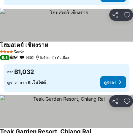
แชร์
เพ
โฮมสเตย์ เชียงราย
รีสอร์ท
4 ดาว
9.3
ดีเลิศ
935
5.4 km ถึง ตัวเมือง
฿1,032
จาก
ดูราคาจาก
6 เว็บไซต์
ดูราคา
แชร์
เพ
Teak Garden Resort, Chiang Rai