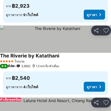
฿2,923
จาก
ดูราคาจาก
9 เว็บไซต์
ดูราคา
แชร์
เพ
The Riverie by Katathani
โรงแรม
5 ดาว
9.5
ดีเลิศ
3,692
1.2 km ถึง ตัวเมือง
฿2,540
จาก
ดูราคาจาก
4 เว็บไซต์
ดูราคา
ตัวเลือกยอดนิยม
แชร์
เพ