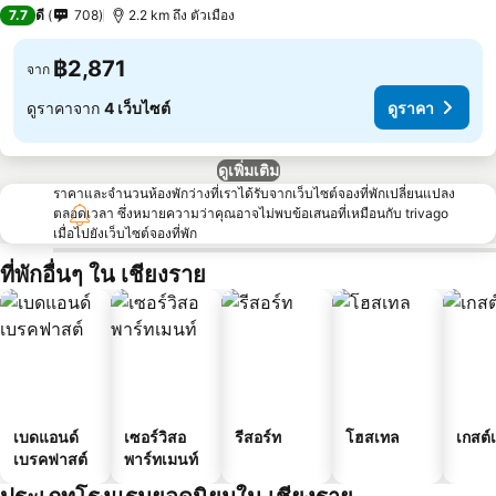
4 ดาว
7.7
ดี
708
2.2 km ถึง ตัวเมือง
฿2,871
จาก
ดูราคาจาก
4 เว็บไซต์
ดูราคา
ดูเพิ่มเติม
ราคาและจำนวนห้องพักว่างที่เราได้รับจากเว็บไซต์จองที่พักเปลี่ยนแปลง
ตลอดเวลา ซึ่งหมายความว่าคุณอาจไม่พบข้อเสนอที่เหมือนกับ trivago
เมื่อไปยังเว็บไซต์จองที่พัก
ที่พักอื่นๆ ใน เชียงราย
เบดแอนด์
เซอร์วิสอ
รีสอร์ท
โฮสเทล
เกสต์
เบรคฟาสต์
พาร์ทเมนท์