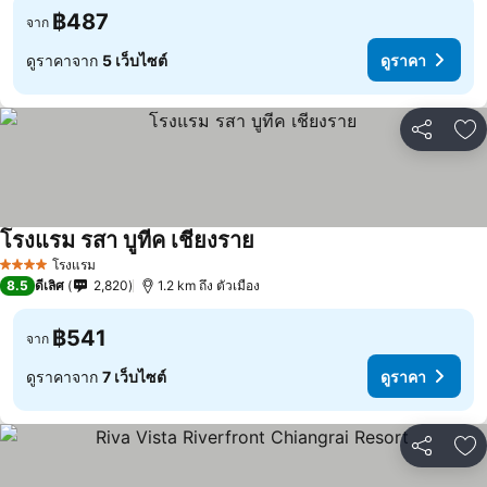
฿487
จาก
ดูราคาจาก
5 เว็บไซต์
ดูราคา
แชร์
เพ
โรงแรม รสา บูทีค เชียงราย
โรงแรม
4 ดาว
8.5
ดีเลิศ
2,820
1.2 km ถึง ตัวเมือง
฿541
จาก
ดูราคาจาก
7 เว็บไซต์
ดูราคา
แชร์
เพ