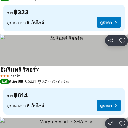
฿323
จาก
ดูราคาจาก
5 เว็บไซต์
ดูราคา
แชร์
เพ
อัมรินทร์ รีสอร์ท
รีสอร์ท
3 ดาว
8.6
ดีเลิศ
3,083
2.7 km ถึง ตัวเมือง
฿614
จาก
ดูราคาจาก
6 เว็บไซต์
ดูราคา
แชร์
เพ