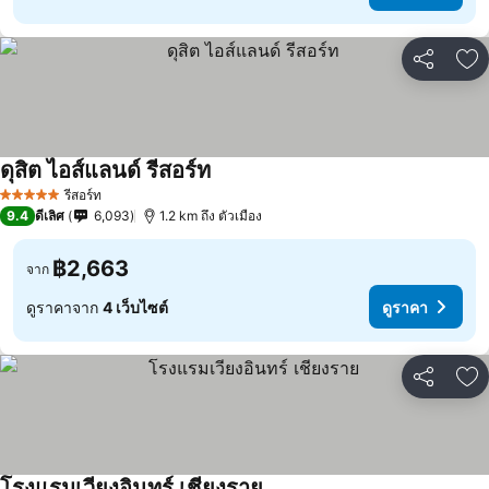
แชร์
เพ
ดุสิต ไอส์แลนด์ รีสอร์ท
รีสอร์ท
5 ดาว
9.4
ดีเลิศ
6,093
1.2 km ถึง ตัวเมือง
฿2,663
จาก
ดูราคาจาก
4 เว็บไซต์
ดูราคา
แชร์
เพ
โรงแรมเวียงอินทร์ เชียงราย