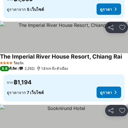
ดูราคาจาก
5 เว็บไซต์
ดูราคา
แชร์
เพ
The Imperial River House Resort, Chiang Rai
รีสอร์ท
4 ดาว
8.8
ดีเลิศ
2,292
1.8 km ถึง ตัวเมือง
฿1,194
จาก
ดูราคาจาก
7 เว็บไซต์
ดูราคา
แชร์
เพ