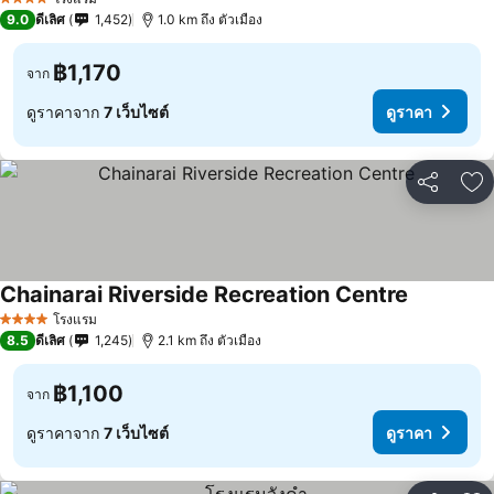
4 ดาว
9.0
ดีเลิศ
1,452
1.0 km ถึง ตัวเมือง
฿1,170
จาก
ดูราคาจาก
7 เว็บไซต์
ดูราคา
แชร์
เพ
Chainarai Riverside Recreation Centre
โรงแรม
4 ดาว
8.5
ดีเลิศ
1,245
2.1 km ถึง ตัวเมือง
฿1,100
จาก
ดูราคาจาก
7 เว็บไซต์
ดูราคา