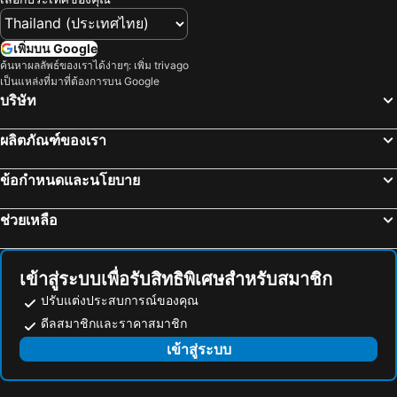
มายเพลสแม่สลอง
โกลเด้นวิลล์
Baan Hom Muen Li
Manonnee Bed & Breakfast
เพิ่มบน Google
ค้นหาผลลัพธ์ของเราได้ง่ายๆ: เพิ่ม trivago
Orngaerm Paarwii Buuthiikh Echiiyngraay (parawee Boutique Hotel)
Chiang Rai Grand Room Hotel
เป็นแหล่งที่มาที่ต้องการบน Google
I Am Chiang Rai
Baan Baramee House
บริษัท
Na Na Doo Homestay
Namkhong Riverside
ผลิตภัณฑ์ของเรา
ข้อกำหนดและนโยบาย
ช่วยเหลือ
เข้าสู่ระบบเพื่อรับสิทธิพิเศษสำหรับสมาชิก
ปรับแต่งประสบการณ์ของคุณ
ดีลสมาชิกและราคาสมาชิก
เข้าสู่ระบบ