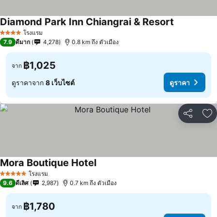
Diamond Park Inn Chiangrai & Resort
โรงแรม
4 ดาว
7.9
ดีมาก
4,278
0.8 km ถึง ตัวเมือง
฿1,025
จาก
ดูราคาจาก
8 เว็บไซต์
ดูราคา
แชร์
เพ
Mora Boutique Hotel
โรงแรม
5 ดาว
9.6
ดีเลิศ
2,987
0.7 km ถึง ตัวเมือง
฿1,780
จาก