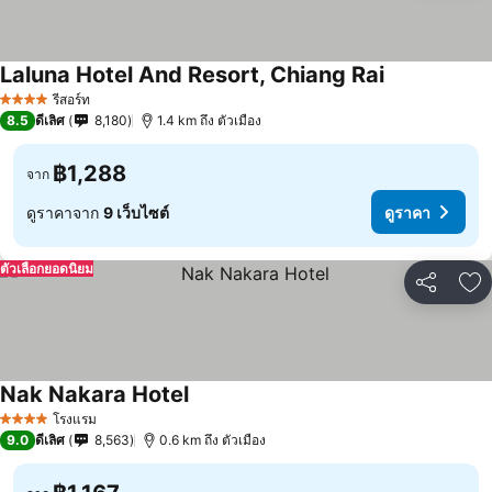
Laluna Hotel And Resort, Chiang Rai
รีสอร์ท
4 ดาว
8.5
ดีเลิศ
8,180
1.4 km ถึง ตัวเมือง
฿1,288
จาก
ดูราคาจาก
9 เว็บไซต์
ดูราคา
ตัวเลือกยอดนิยม
แชร์
เพ
Nak Nakara Hotel
โรงแรม
4 ดาว
9.0
ดีเลิศ
8,563
0.6 km ถึง ตัวเมือง