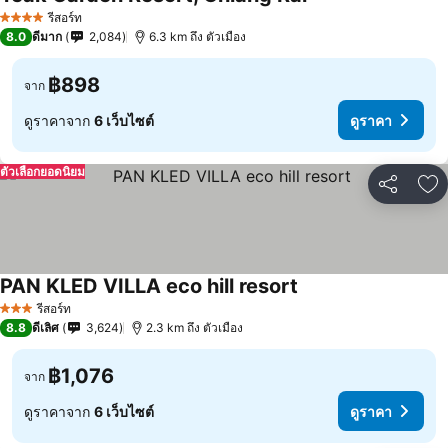
รีสอร์ท
4 ดาว
8.0
ดีมาก
2,084
6.3 km ถึง ตัวเมือง
฿898
จาก
ดูราคาจาก
6 เว็บไซต์
ดูราคา
ตัวเลือกยอดนิยม
แชร์
เพ
PAN KLED VILLA eco hill resort
รีสอร์ท
3 ดาว
8.8
ดีเลิศ
3,624
2.3 km ถึง ตัวเมือง
฿1,076
จาก
ดูราคาจาก
6 เว็บไซต์
ดูราคา