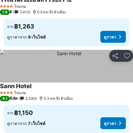
โรงแรม
4 ดาว
7.8
ดี
7,413
0.5 km ถึง ตัวเมือง
฿1,263
จาก
ดูราคาจาก
9 เว็บไซต์
ดูราคา
แชร์
เพ
Sann Hotel
โรงแรม
4 ดาว
9.1
ดีเลิศ
2,340
0.3 km ถึง ตัวเมือง
฿1,150
จาก
ดูราคาจาก
7 เว็บไซต์
ดูราคา