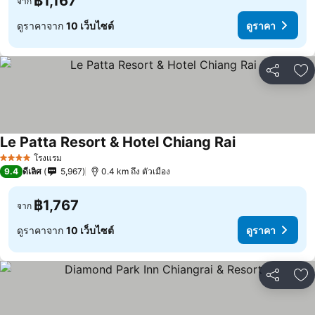
฿1,167
จาก
ดูราคาจาก
10 เว็บไซต์
ดูราคา
แชร์
เพ
Le Patta Resort & Hotel Chiang Rai
โรงแรม
4 ดาว
9.4
ดีเลิศ
5,967
0.4 km ถึง ตัวเมือง
฿1,767
จาก
ดูราคาจาก
10 เว็บไซต์
ดูราคา
แชร์
เพ