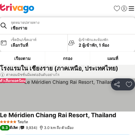
รายการโป
เข้าสู่ร
เมนู
จุดหมายปลายทาง
เชียงราย
เช็คอิน/เช็คเอาท์
ผู้เข้าพักและห้องพัก
เลือกวันที่
2 ผู้เข้าพัก, 1 ห้อง
เรียงตาม
กรอง
แผนที่
โรงแรมใน เชียงราย (ภาคเหนือ, ประเทศไทย)
ค่าคอมมิชชั่นมีผลต่ออันดับอย่างไร
ตัวเลือกยอดนิยม
แชร์
เพ
Le Méridien Chiang Rai Resort, Thailand
รีสอร์ท
5 ดาว
9.3
ดีเลิศ
9,934
3.0 km ถึง ตัวเมือง