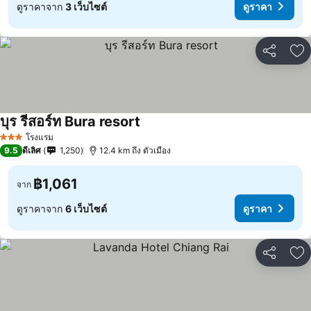
ดูราคาจาก
3 เว็บไซต์
ดูราคา
แชร์
เพ
บุร รีสอร์ท Bura resort
โรงแรม
3 ดาว
9.5
ดีเลิศ
1,250
12.4 km ถึง ตัวเมือง
฿1,061
จาก
ดูราคาจาก
6 เว็บไซต์
ดูราคา
แชร์
เพ