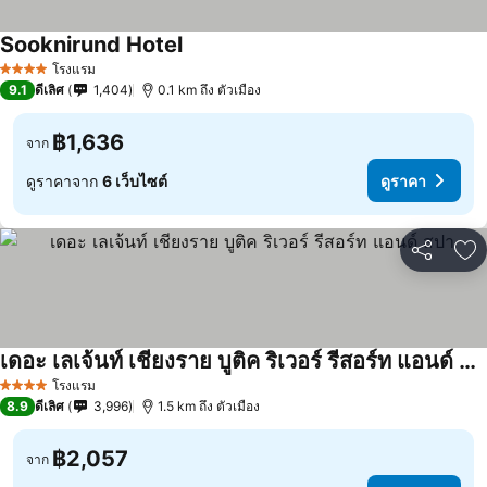
Sooknirund Hotel
โรงแรม
4 ดาว
9.1
ดีเลิศ
1,404
0.1 km ถึง ตัวเมือง
฿1,636
จาก
ดูราคาจาก
6 เว็บไซต์
ดูราคา
แชร์
เพ
เดอะ เลเจ้นท์ เชียงราย บูติค ริเวอร์ รีสอร์ท แอนด์ สปา
โรงแรม
4 ดาว
8.9
ดีเลิศ
3,996
1.5 km ถึง ตัวเมือง
฿2,057
จาก