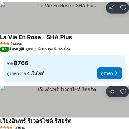
แชร์
เพ
La Vie En Rose - SHA Plus
โรงแรม
3 ดาว
8.3
ดีมาก
1,838
0.9 km ถึง ตัวเมือง
฿766
จาก
ดูราคาจาก
4 เว็บไซต์
ดูราคา
แชร์
เพ
เวียงอินทร์ ริเวอรไซด์ รีสอร์ต
โรงแรม