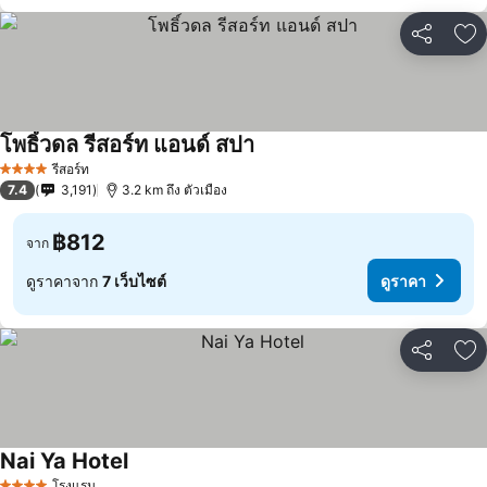
แชร์
เพ
โพธิ์วดล รีสอร์ท แอนด์ สปา
รีสอร์ท
4 ดาว
7.4
3,191
3.2 km ถึง ตัวเมือง
฿812
จาก
ดูราคาจาก
7 เว็บไซต์
ดูราคา
แชร์
เพ
Nai Ya Hotel
โรงแรม