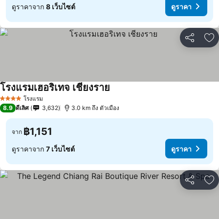
ดูราคาจาก
8 เว็บไซต์
ดูราคา
แชร์
เพ
โรงแรมเฮอริเทจ เชียงราย
โรงแรม
4 ดาว
8.9
ดีเลิศ
3,632
3.0 km ถึง ตัวเมือง
฿1,151
จาก
ดูราคาจาก
7 เว็บไซต์
ดูราคา
แชร์
เพ