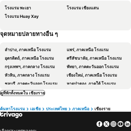
Sabun-Nga Hostel
Shin Sane Guest House
โรงแรม พะเยา
โรงแรม เชียงแสน
Nai Ya Hotel
Phufa Waree Chiangrai Resort - SHA Extra Plus
โรงแรม Huay Xay
The Rama Hotel
B2 Chiang Rai Boutique & Budget
Siam Triangle Hotel
New Maleena Ville Hotel
จุดหมายปลายทางอื่น ๆ
Meesuk ChiangRai Hotel
Hop Inn Chiang Rai
โรงแรม รสา บูทีค เชียงราย
Blue Lagoon Hotel
ลำปาง, ภาคเหนือ โรงแรม
แพร่, ภาคเหนือ โรงแรม
The Space Hotel SHA Plus
The Space Chiang Rai
อุตรดิตถ์, ภาคเหนือ โรงแรม
ศรีสัชนาลัย, ภาคเหนือ โรงแรม
โรงแรมลา เบล
Pimann Place
กรุงเทพฯ, ภาคกลาง โรงแรม
พัทยา, ภาคตะวันออก โรงแรม
Diamond Park Inn Chiangrai & Resort
อารียา อินน์ เชียงราย
หัวหิน, ภาคกลาง โรงแรม
เชียงใหม่, ภาคเหนือ โรงแรม
Tanya Baan Bon Doi
The Mantrini Chiang Rai-SHA Extra Plus
ชลบุรี, ภาคตะวันออก โรงแรม
หาดป่าตอง, ภาคใต้ โรงแรม
โรงแรม บ้านล้านนา
Inn Come Hotel Chiang Rai
ระยอง, ภาคตะวันออก โรงแรม
กาญจนบุรี, ภาคกลาง โรงแรม
ดูที่พักทั้งหมดใน เชียงราย
โกลเด้นแลนด์ โฮเทล
Nakaraj Princess Chiang Rai - Walking Street
ภูเก็ตทาวน์, ภาคใต้ โรงแรม
Chiangrai Central
กัลยาเพลส
ค้นหาโรงแรม
เอเชีย
ประเทศไทย
ภาคเหนือ
เชียงราย
Central Guesthouse Chiang Rai
ไอเฮาส์เชียงราย
Orchids Guest House
Golden Triangle Palace
Facebook
Twitter
Insta
Yo
บ้านนอนเพลิน
เดอะนอร์ท โฮเทล
เลือกประเทศของคุณ