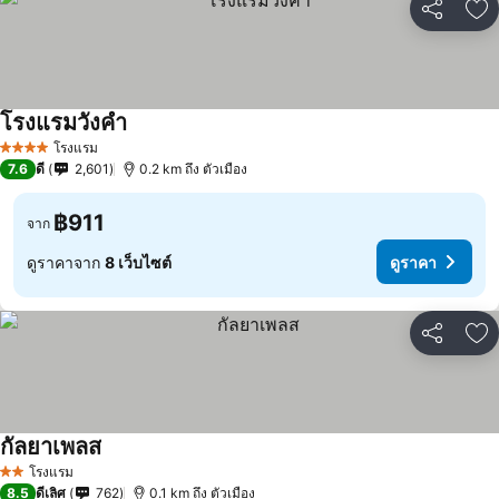
แชร์
เพ
โรงแรมวังคำ
โรงแรม
4 ดาว
7.6
ดี
2,601
0.2 km ถึง ตัวเมือง
฿911
จาก
ดูราคาจาก
8 เว็บไซต์
ดูราคา
แชร์
เพ
กัลยาเพลส
โรงแรม
2 ดาว
8.5
ดีเลิศ
762
0.1 km ถึง ตัวเมือง