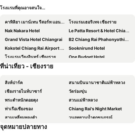
โรงแรมที่คุณอาจสนใจ...
คาทิลิยา เมาน์เทน รีสอร์ท แอนด์ สปา
โรงแรมเฮอริเทจ เชียงราย
Nak Nakara Hotel
Le Patta Resort & Hotel Chiang Rai
Grand Vista Hotel Chiangrai
B2 Chiang Rai Phahonyothin Boutique & Budget Hotel
Kokotel Chiang Rai Airport Suites
Sooknirund Hotel
โรงแรมเวียงอินทร์ เชียงราย
One Budget Hotel
ที่น่าเที่ยว - เชียงราย
โรงแรมเชียงราย
โรงแรมวังคำ
บีทูเชียงราย
Adchara Mansion
สิงห์ปาร์ค
สนามบินนานาชาติแม่ฟ้าหลวง
Work Den
Hi Chiangrai Hotel
เชียงรายไนท์บาซาร์
วัดร่องขุ่น
Sann Hotel
Pimann Inn Hotel
พระตำหนักดอยตุง
สวนแม่ฟ้าหลวง
Mora Boutique Hotel
Baan Bua Guest House
ท่าเรือเชียงของ
Chiang Rai's Night Market
La Vie En Rose - SHA Plus
Doowall Hotel
สามเหลี่ยมทองคำ
วนอุทยานน้ำตกขุนกรณ์
The Riverie by Katathani
Luckswan Resort Chiang Rai - SHA Extra Plus
จุดหมายปลายทาง
Chiang Saen Port
Silamanee Resort & Spa Hotel
Chainarai Riverside Recreation Centre