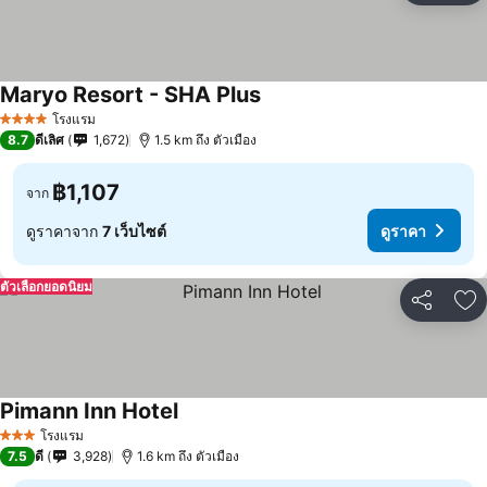
Maryo Resort - SHA Plus
โรงแรม
4 ดาว
8.7
ดีเลิศ
1,672
1.5 km ถึง ตัวเมือง
฿1,107
จาก
ดูราคาจาก
7 เว็บไซต์
ดูราคา
ตัวเลือกยอดนิยม
แชร์
เพ
Pimann Inn Hotel
โรงแรม
3 ดาว
7.5
ดี
3,928
1.6 km ถึง ตัวเมือง