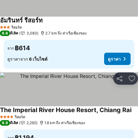
อัมรินทร์ รีสอร์ท
รีสอร์ท
3 ดาว
8.6
ดีเลิศ
3,083
2.7 km ถึง ท่าเรือเชียงของ
฿614
จาก
ดูราคาจาก
6 เว็บไซต์
ดูราคา
แชร์
เพ
The Imperial River House Resort, Chiang Rai
รีสอร์ท
4 ดาว
8.8
ดีเลิศ
2,292
1.8 km ถึง ท่าเรือเชียงของ
฿1,194
จาก