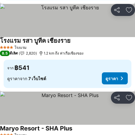
แชร์
เพ
โรงแรม รสา บูทีค เชียงราย
โรงแรม
4 ดาว
8.5
ดีเลิศ
2,820
1.2 km ถึง ท่าเรือเชียงของ
฿541
จาก
ดูราคาจาก
7 เว็บไซต์
ดูราคา
แชร์
เพ
Maryo Resort - SHA Plus