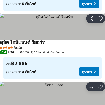
ดูราคาจาก
5 เว็บไซต์
ดูราคา
แชร์
เพ
ดุสิต ไอส์แลนด์ รีสอร์ท
รีสอร์ท
5 ดาว
9.4
ดีเลิศ
6,093
1.2 km ถึง ท่าเรือเชียงของ
฿2,665
จาก
ดูราคาจาก
4 เว็บไซต์
ดูราคา
แชร์
เพ