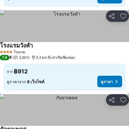
แชร์
เพ
โรงแรมวังคำ
โรงแรม
4 ดาว
7.6
ดี
2,601
0.2 km ถึง ท่าเรือเชียงของ
฿912
จาก
ดูราคาจาก
8 เว็บไซต์
ดูราคา
แชร์
เพ