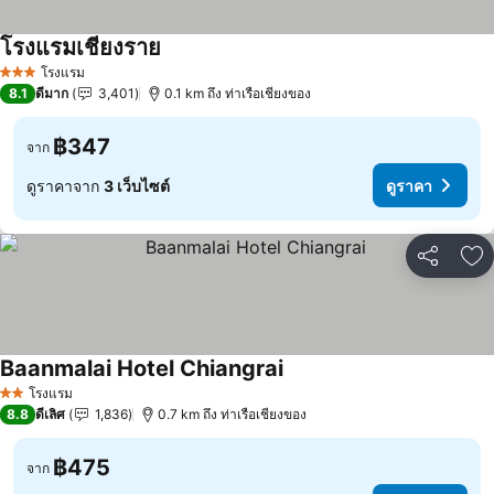
โรงแรมเชียงราย
โรงแรม
3 ดาว
8.1
ดีมาก
3,401
0.1 km ถึง ท่าเรือเชียงของ
฿347
จาก
ดูราคาจาก
3 เว็บไซต์
ดูราคา
แชร์
เพ
Baanmalai Hotel Chiangrai
โรงแรม
2 ดาว
8.8
ดีเลิศ
1,836
0.7 km ถึง ท่าเรือเชียงของ
฿475
จาก