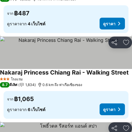
฿487
จาก
ดูราคาจาก
4 เว็บไซต์
ดูราคา
แชร์
เพ
Nakaraj Princess Chiang Rai - Walking Street
โรงแรม
3 ดาว
8.7
ดีเลิศ
1,834
0.6 km ถึง ท่าเรือเชียงของ
฿1,065
จาก
ดูราคาจาก
6 เว็บไซต์
ดูราคา
แชร์
เพ