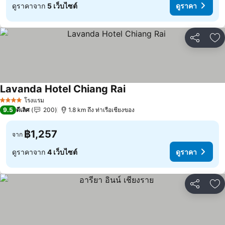
ดูราคาจาก
5 เว็บไซต์
ดูราคา
แชร์
เพ
Lavanda Hotel Chiang Rai
โรงแรม
4 ดาว
9.5
ดีเลิศ
200
1.8 km ถึง ท่าเรือเชียงของ
฿1,257
จาก
ดูราคาจาก
4 เว็บไซต์
ดูราคา
แชร์
เพ