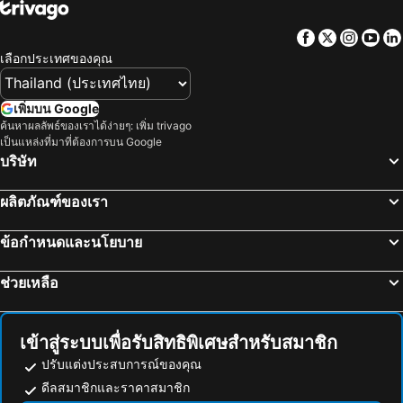
ท่าเรือเชียงของ
ศูนย์ฝึกช้างเชียงดาว
โรงแรม รสา บูทีค เชียงราย
The Space Hotel SHA Plus
Facebook
Twitter
Insta
Yo
Chiang Rai's Night Market
สามเหลี่ยมทองคำ
The Space Chiang Rai
Pimann Place
เลือกประเทศของคุณ
บ่อน้ำพุร้อนสันกำแพง
ทัวร์ชมเมือง
โรงแรมลา เบล
Diamond Park Inn Chiangrai & Resort
ปางช้างแม่แตง
วัดเจดีย์หลวง
อารียา อินน์ เชียงราย
Tanya Baan Bon Doi
เพิ่มบน Google
ปางช้างแม่ตะมาน
วนอุทยานน้ำตกขุนกรณ์
ค้นหาผลลัพธ์ของเราได้ง่ายๆ: เพิ่ม trivago
The Mantrini Chiang Rai-SHA Extra Plus
โรงแรม บ้านล้านนา
เป็นแหล่งที่มาที่ต้องการบน Google
เชียงใหม่ไบค์กิ้ง
สนามบินลำปาง
Inn Come Hotel Chiang Rai
โกลเด้นแลนด์ โฮเทล
บริษัท
ปางช้างแม่สา
ฟาร์มงูแม่สา
Nakaraj Princess Chiang Rai - Walking Street
I Am Chiang Rai
ผลิตภัณฑ์ของเรา
เชียงใหม่เทรคกิ้ง
วัดท่าตอน
ไอเฮาส์เชียงราย
บีทูไนท์บาซาเชียงราย
วนอุทยานภูชี้ฟ้า
ศูนย์หัตถกรรมกระดาษสาและร่ม
The White House P&N Hotel Chiang Rai
Orchids Guest House
ข้อกำหนดและนโยบาย
พิพิธภัณฑ์และศูนย์การศึกษาชาวเขา
Ban Huoeisay Airport
Na Na Doo Homestay
วิลาชา เชียงราย
ช่วยเหลือ
Chiang Saen Port
Giraffe Women's Tribe
Chiangrai Central
กัลยาเพลส
Central Guesthouse Chiang Rai
Golden Triangle Palace
บ้านนอนเพลิน
เดอะนอร์ท โฮเทล
เข้าสู่ระบบเพื่อรับสิทธิพิเศษสำหรับสมาชิก
Baan Baramee House
The Courtyard Chiangrai
ปรับแต่งประสบการณ์ของคุณ
ดีลสมาชิกและราคาสมาชิก
Sport Inn
I Doi