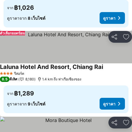
฿1,026
จาก
ดูราคาจาก
8 เว็บไซต์
ดูราคา
ตัวเลือกยอดนิยม
แชร์
เพ
Laluna Hotel And Resort, Chiang Rai
รีสอร์ท
4 ดาว
8.5
ดีเลิศ
8,180
1.4 km ถึง ท่าเรือเชียงของ
฿1,289
จาก
ดูราคาจาก
9 เว็บไซต์
ดูราคา
แชร์
เพ