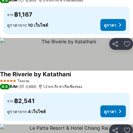
9.0
ดีเลิศ
8,563
0.6 km ถึง ท่าเรือเชียงของ
฿1,167
จาก
ดูราคาจาก
10 เว็บไซต์
ดูราคา
แชร์
เพ
The Riverie by Katathani
โรงแรม
5 ดาว
9.5
ดีเลิศ
3,692
1.2 km ถึง ท่าเรือเชียงของ
฿2,541
จาก
ดูราคาจาก
4 เว็บไซต์
ดูราคา