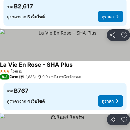
฿2,617
จาก
ดูราคาจาก
5 เว็บไซต์
ดูราคา
แชร์
เพ
La Vie En Rose - SHA Plus
โรงแรม
3 ดาว
8.3
ดีมาก
1,838
0.9 km ถึง ท่าเรือเชียงของ
฿767
จาก
ดูราคาจาก
4 เว็บไซต์
ดูราคา
แชร์
เพ