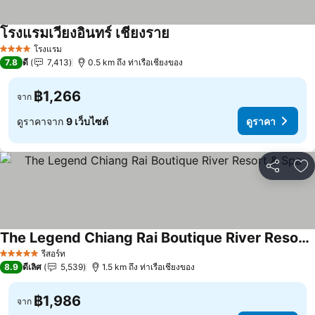
โรงแรมเวียงอินทร์ เชียงราย
โรงแรม
4 ดาว
7.8
ดี
7,413
0.5 km ถึง ท่าเรือเชียงของ
฿1,266
จาก
ดูราคาจาก
9 เว็บไซต์
ดูราคา
แชร์
เพ
The Legend Chiang Rai Boutique River Resort & Spa
รีสอร์ท
5 ดาว
8.9
ดีเลิศ
5,539
1.5 km ถึง ท่าเรือเชียงของ
฿1,986
จาก