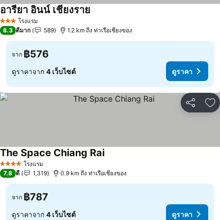
อารียา อินน์ เชียงราย
โรงแรม
3 ดาว
8.3
ดีมาก
589
1.2 km ถึง ท่าเรือเชียงของ
฿576
จาก
ดูราคาจาก
4 เว็บไซต์
ดูราคา
แชร์
เพ
The Space Chiang Rai
โรงแรม
4 ดาว
7.8
ดี
1,319
0.9 km ถึง ท่าเรือเชียงของ
฿787
จาก
ดูราคาจาก
4 เว็บไซต์
ดูราคา