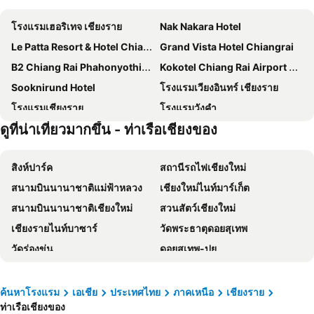
โรงแรมเฮอริเทจ เชียงราย
Nak Nakara Hotel
Le Patta Resort & Hotel Chiang Rai
Grand Vista Hotel Chiangrai
B2 Chiang Rai Phahonyothin Boutique & Budget Hotel
Kokotel Chiang Rai Airport Suites
Sooknirund Hotel
โรงแรมเวียงอินทร์ เชียงราย
โรงแรมเชียงราย
โรงแรมวังคำ
ดูที่น่าเที่ยวมากขึ้น - ท่าเรือเชียงของ
บีทูเชียงราย
Adchara Mansion
Work Den
Hi Chiangrai Hotel
สิงห์ปาร์ค
สถานีรถไฟเชียงใหม่
Sann Hotel
Pimann Inn Hotel
สนามบินนานาชาติแม่ฟ้าหลวง
เชียงใหม่ไนท์มาร์เก็ต
Mora Boutique Hotel
Baan Bua Guest House
สนามบินนานาชาติเชียงใหม่
สวนสัตว์เชียงใหม่
La Vie En Rose - SHA Plus
The Riverie by Katathani
เชียงรายไนท์บาซาร์
วัดพระธาตุดอยสุเทพ
Luckswan Resort Chiang Rai - SHA Extra Plus
Chainarai Riverside Recreation Centre
วัดร่องขุ่น
ดอยสุเทพ-ปุย
Sabun-Nga Hostel
Nai Ya Hotel
พระตำหนักดอยตุง
สวนกล้วยไม้และฟาร์มผีเสื้อแม่ริม
Phufa Waree Chiangrai Resort - SHA Extra Plus
The Rama Hotel
วัดพระสิงห์
วัดพระธาตุลำปางหลวง
B2 Chiang Rai Boutique & Budget
New Maleena Ville Hotel
ค้นหาโรงแรม
เอเชีย
ประเทศไทย
ภาคเหนือ
เชียงราย
ท่าเรือเชียงของ
สวนแม่ฟ้าหลวง
ปิง
Meesuk ChiangRai Hotel
Hop Inn Chiang Rai