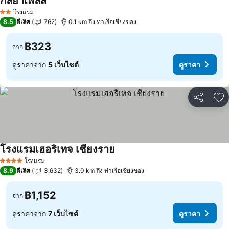
กัลยาเพลส
โรงแรม
2 ดาว
8.5
ดีเลิศ
762
0.1 km ถึง ท่าเรือเชียงของ
฿323
จาก
ดูราคาจาก
5 เว็บไซต์
ดูราคา
แชร์
เพ
โรงแรมเฮอริเทจ เชียงราย
โรงแรม
4 ดาว
8.9
ดีเลิศ
3,632
3.0 km ถึง ท่าเรือเชียงของ
฿1,152
จาก
ดูราคาจาก
7 เว็บไซต์
ดูราคา