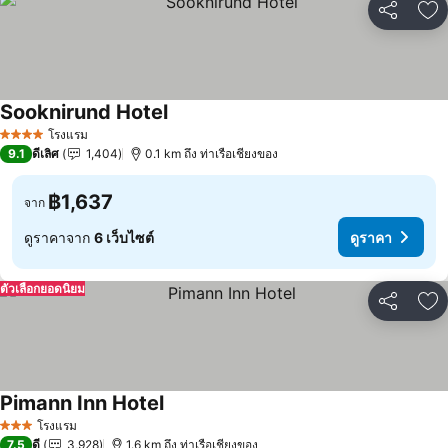
แชร์
เพ
Sooknirund Hotel
โรงแรม
4 ดาว
9.1
ดีเลิศ
1,404
0.1 km ถึง ท่าเรือเชียงของ
฿1,637
จาก
ดูราคาจาก
6 เว็บไซต์
ดูราคา
ตัวเลือกยอดนิยม
แชร์
เพ
Pimann Inn Hotel
โรงแรม
3 ดาว
7.5
ดี
3,928
1.6 km ถึง ท่าเรือเชียงของ