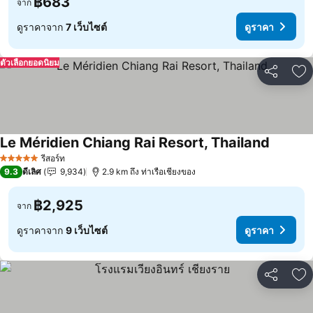
฿683
จาก
ดูราคาจาก
7 เว็บไซต์
ดูราคา
ตัวเลือกยอดนิยม
แชร์
เพ
Le Méridien Chiang Rai Resort, Thailand
รีสอร์ท
5 ดาว
9.3
ดีเลิศ
9,934
2.9 km ถึง ท่าเรือเชียงของ
฿2,925
จาก
ดูราคาจาก
9 เว็บไซต์
ดูราคา
แชร์
เพ