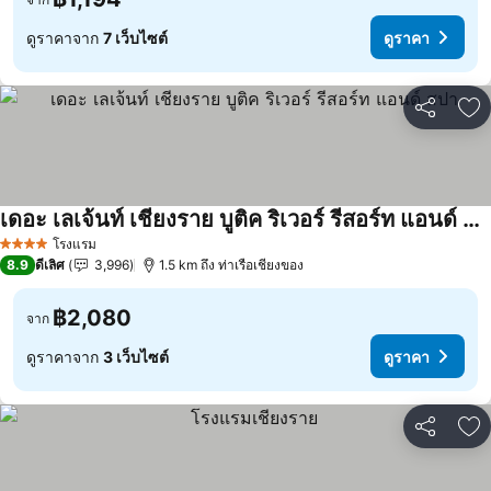
ดูราคาจาก
7 เว็บไซต์
ดูราคา
แชร์
เพ
เดอะ เลเจ้นท์ เชียงราย บูติค ริเวอร์ รีสอร์ท แอนด์ สปา
โรงแรม
4 ดาว
8.9
ดีเลิศ
3,996
1.5 km ถึง ท่าเรือเชียงของ
฿2,080
จาก
ดูราคาจาก
3 เว็บไซต์
ดูราคา
แชร์
เพ