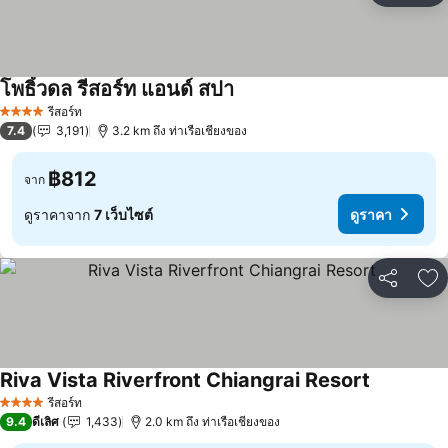
โพธิ์วดล รีสอร์ท แอนด์ สปา
รีสอร์ท
4 ดาว
7.4
3,191
3.2 km ถึง ท่าเรือเชียงของ
฿812
จาก
ดูราคาจาก
7 เว็บไซต์
ดูราคา
แชร์
เพ
Riva Vista Riverfront Chiangrai Resort
รีสอร์ท
4 ดาว
9.4
ดีเลิศ
1,433
2.0 km ถึง ท่าเรือเชียงของ