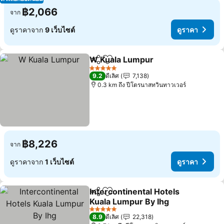
฿2,066
จาก
ดูราคาจาก
9 เว็บไซต์
ดูราคา
W Kuala Lumpur
แชร์
เพิ่มในรายการโปรด
ดูราคา
5 ดาว
9.2
ดีเลิศ
7,138
0.3 km ถึง ปีโตรนาสทวินทาวเวอร์
฿8,226
จาก
ดูราคาจาก
1 เว็บไซต์
ดูราคา
Intercontinental Hotels
แชร์
เพิ่มในรายการโปรด
Kuala Lumpur By Ihg
ดูราคา
5 ดาว
8.9
ดีเลิศ
22,318