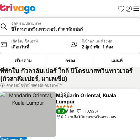
รายการโป
เข้าสู่ร
เมนู
จุดหมายปลายทาง
ปีโตรนาสทวินทาวเวอร์, กัวลาลัมเปอร์
เช็คอิน/เช็คเอาท์
ผู้เข้าพักและห้องพัก
เลือกวันที่
2 ผู้เข้าพัก, 1 ห้อง
เรียงตาม
กรอง
แผนที่
ที่พักใน กัวลาลัมเปอร์ ใกล้ ปีโตรนาสทวินทาวเวอร์
(กัวลาลัมเปอร์, มาเลเซีย)
ค่าคอมมิชชั่นมีผลต่ออันดับอย่างไร
Mandarin Oriental, Kuala
แชร์
เพิ่มในรายการโปรด
Lumpur
ดูราคา
5 ดาว
9.3
ดีเลิศ
110,925
0.2 km ถึง ปีโตรนาสทวินทาวเวอร์
ตัวเลือกยอดนิยม