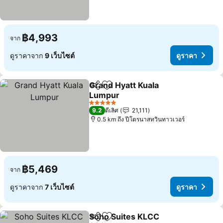
฿4,993
จาก
ดูราคาจาก
9 เว็บไซต์
ดูราคา
Grand Hyatt Kuala
แชร์
เพิ่มในรายการโปรด
Lumpur
ดูราคา
5 ดาว
9.2
ดีเลิศ
21,111
0.5 km ถึง ปีโตรนาสทวินทาวเวอร์
฿5,469
จาก
ดูราคาจาก
7 เว็บไซต์
ดูราคา
Soho Suites KLCC
แชร์
เพิ่มในรายการโปรด
ดูราคา