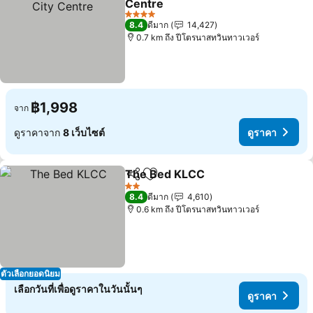
Centre
ดูราคา
4 ดาว
8.4
ดีมาก
14,427
0.7 km ถึง ปีโตรนาสทวินทาวเวอร์
฿1,998
จาก
ดูราคาจาก
8 เว็บไซต์
ดูราคา
The Bed KLCC
แชร์
เพิ่มในรายการโปรด
ดูราคา
2 ดาว
8.4
ดีมาก
4,610
0.6 km ถึง ปีโตรนาสทวินทาวเวอร์
ตัวเลือกยอดนิยม
เลือกวันที่เพื่อดูราคาในวันนั้นๆ
ดูราคา