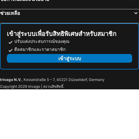
Aquaria
อาคารสุลต่านอับดุลซามัด
Intercontinental Hotels Kuala Lumpur By Ihg
โรงแรมอิมเพียน่า KLCC
ช่วยเหลือ
มาตารานเมอร์เดก้า
Pasar Seni
W Kuala Lumpur
Ascott Star Klcc Kuala Lumpur
Cape Rachado Lighthouse
เมลาก้าส์ทาวน์เวอร์
de King Hotel KLCC
โรงแรมมายา กัวลาลัมเปอร์
Zoo Negara
Bukit Melawati
Alia Premier KLCC
Cormar Suites Kuala Lumpur
เข้าสู่ระบบเพื่อรับสิทธิพิเศษสำหรับสมาชิก
Baba Nyonya Heritage Museum
Cheng Hoon Teng
เฟรเซอร์เพลซ กัวลาลัมเปอร์
Scarletz Mana-Mana Suites KLCC
ปรับแต่งประสบการณ์ของคุณ
Teluk Chempedak
Pengkalan Balak Beach
ดีลสมาชิกและราคาสมาชิก
Crowne Plaza Kuala Lumpur City Centre by IHG
EQ
Istana Kesultanan Melaka
เข้าสู่ระบบ
Hyatt Centric City Centre Kuala Lumpur
Perdana Kuala Lumpur City Centre
Novotel Kuala Lumpur City Centre
E & O Residences
The Chow Kit - an Ormond Hotel
อังกุนบูทีคโฮเทล
trivago N.V.
, Kesselstraße 5 – 7, 40221 Düsseldorf, Germany
Summer Suites Near Klcc 2
Tai Ichi Hotel Kuala Lumpur
Copyright 2026 trivago | สงวนลิขสิทธิ์.
St Giles Boulevard
Sun Inns Hotel D'mind 2 Seri Kembangan
Aloft Kuala Lumpur Sentral
My Hotel @ Sentral
The Face Style
Palette KL Sentral Station Formerly Scott Hotel
O'Boutique Suites