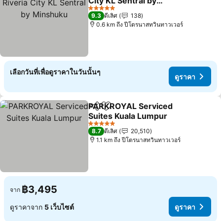
City KL Sentral by
Minshuku
ดูราคา
5 ดาว
9.3
ดีเลิศ
138
0.6 km ถึง ปีโตรนาสทวินทาวเวอร์
เลือกวันที่เพื่อดูราคาในวันนั้นๆ
ดูราคา
PARKROYAL Serviced
แชร์
เพิ่มในรายการโปรด
Suites Kuala Lumpur
ดูราคา
5 ดาว
8.7
ดีเลิศ
20,510
1.1 km ถึง ปีโตรนาสทวินทาวเวอร์
฿3,495
จาก
ดูราคาจาก
5 เว็บไซต์
ดูราคา