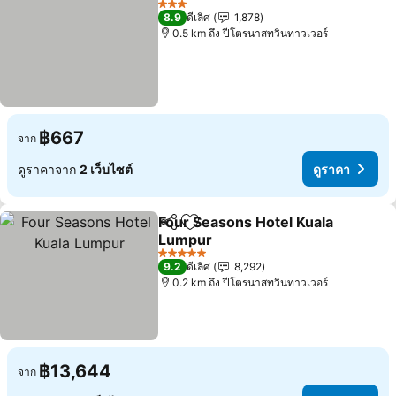
3 ดาว
8.9
ดีเลิศ
1,878
0.5 km ถึง ปีโตรนาสทวินทาวเวอร์
฿667
จาก
ดูราคาจาก
2 เว็บไซต์
ดูราคา
Four Seasons Hotel Kuala
แชร์
เพิ่มในรายการโปรด
Lumpur
ดูราคา
5 ดาว
9.2
ดีเลิศ
8,292
0.2 km ถึง ปีโตรนาสทวินทาวเวอร์
฿13,644
จาก