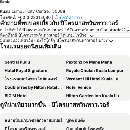
ติดต่อ
Kuala Lumpur City Centre
,
50088
,
โทรศัพท์
:
+60(3)23318080
|
เว็บไซต์ทางการ
คำถามที่พบบ่อยเกี่ยวกับ ปีโตรนาสทวินทาวเวอร์
อะไรที่ทำให้ ปีโตรนาสทวินทาวเวอร์ ได้รับความนิยมจาก กัวลาลัมเปอร์?
ที่พักที่ใกล้ ปีโตรนาสทวินทาวเวอร์ ได้แก่อะไรบ้าง?
มีแหล่งท่องเที่ยวอื่นๆ อะไรใกล้ๆ ปีโตรนาสทวินทาวเวอร์ บ้าง?
โรงแรมยอดนิยมเพิ่มเติม
Sentral Pudu
Paxtonz by Mana Mana
Hotel Royal Signature
Royale Chulan Kuala Lumpur
โรงแรมเบอร์จายา ไทม์สแควร์ กัวลาลัมเปอร์
Verdant Hill Hotel Kuala Lumpur
DoubleTree by Hilton Hotel Kuala Lumpur
Hotel Venice
BIG M Hotel
Hilton Garden Inn Kuala Lumpur Jalan Tuanku Abdul Rahman South
ดูที่น่าเที่ยวมากขึ้น - ปีโตรนาสทวินทาวเวอร์
โรงแรมเจดับบลิว แมริออท กัวลาลัมเปอร์
Concorde Hotel Kuala Lumpur
โรงแรมเทรดเดอร์ กัวลาลัมเปอร์
Hotel Indigo Kuala Lumpur on the Park by IHG
สนามบินนานาชาติกัวลาลัมเปอร์
บูกิต บินตัง
Komune Living
The Concept Hotel Kl- Tbs
ปีโตรนาสทวินทาวเวอร์
กัวลาลัมเปอร์เซนทรัล
MPalace Hotel KL
Rain Forest Hotel