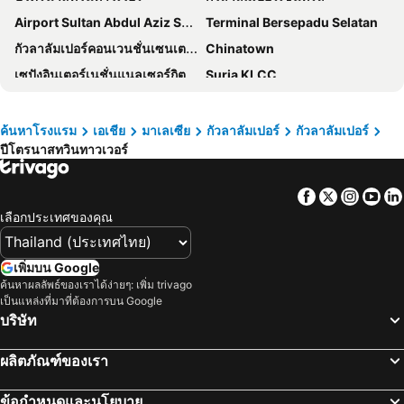
Airport Sultan Abdul Aziz Shah
Terminal Bersepadu Selatan
WP Hotel
MOV Hotel Kuala Lumpur
กัวลาลัมเปอร์คอนเวนชั่นเซนเตอร์
Chinatown
Hotel Transit Kuala Lumpur
Cubic Botanical Premium Suites @ Bangsar South
เซปังอินเตอร์เนชั่นแนลเซอร์กิต
Suria KLCC
เดอะริทซ์-คาร์ลตัน กัวลาลัมเปอร์
Sunway Putra Hotel Kuala Lumpur
Setiawangsa
Port Klang
Grand Hyatt Kuala Lumpur
Wyndham Suites KLCC
Masjid Jamek
KLIA Ekspres
The Ohana Suite
PARKROYAL COLLECTION Kuala Lumpur
ค้นหาโรงแรม
เอเชีย
มาเลเซีย
กัวลาลัมเปอร์
กัวลาลัมเปอร์
ปีโตรนาสทวินทาวเวอร์
เมนาร่าทาวเวอร์
Petaling Street
Santa Grand Signature Kuala Lumpur
The Westin Kuala Lumpur
Mid Valley Megamall
One Utama Shopping Centre
Hotel Westree KL Sentral
Imperial Lexis Kuala Lumpur
Facebook
Twitter
Insta
Yo
Sunway Lagoon Theme Park
Genting Airport
Four Points by Sheraton Kuala Lumpur, Chinatown
PARKROYAL Serviced Suites Kuala Lumpur
เลือกประเทศของคุณ
ถนนคนเดินยองเกอร์ มะละกา
Sitiawan
Bestow Boutique Hotel
Oasia Suites Kuala Lumpur by Far East Hospitality
The Curve
จาลิล บูกิตเนชั่นแนลสเตเดียม
Lanson Place Bukit Ceylon Serviced Residences
MoMo's Kuala Lumpur
เพิ่มบน Google
Sunway Pyramid Shopping Centre
ลอสต์เวิลด์ออฟตัมบุน
ค้นหาผลลัพธ์ของเราได้ง่ายๆ: เพิ่ม trivago
Flora by Crossroads Hotel
Swing & Pillows - Kl Masjid India Formerly Known As Mountbatten Boutique
เป็นแหล่งที่มาที่ต้องการบน Google
Central Market Kuala Lumpur
SMART Motorway
The RuMa Hotel and Residences
The Kuala Lumpur Journal Hotel
บริษัท
Taman KLCC
Jalan Tun Razak
พูลแมนโฮเทลแอนด์เรสซิเดนเซส กัวลาลัมเปอร์ซิตี้เซ็นเตอร์
โรงแรมแกรนด์ มิลเลนเนียม กัวลาลัมเปอร์
ผลิตภัณฑ์ของเรา
โมโนเรล
Lot 10
Sheraton Imperial Kuala Lumpur Hotel
Mandarin Oriental, Kuala Lumpur
Jalan Tunku Abdul Rahman
Istana Budaya
ฮิลตัน การ์เด้น อินน์ กัวลาลัมเปอร์ จาลัน ตวนกู อับดุล ราห์มัน เซาท์
Dorsett Kuala Lumpur
ข้อกำหนดและนโยบาย