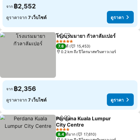
฿2,552
จาก
ดูราคาจาก
7 เว็บไซต์
ดูราคา
โรงแรมมายา กัวลาลัมเปอร์
แชร์
เพิ่มในรายการโปรด
ด
5 ดาว
7.8
ดี
15,453
0.2 km ถึง ปีโตรนาสทวินทาวเวอร์
฿2,356
จาก
ดูราคาจาก
7 เว็บไซต์
ดูราคา
Perdana Kuala Lumpur
แชร์
เพิ่มในรายการโปรด
City Centre
ดูราคา
4 ดาว
8.4
ดีมาก
17,610
0.8 km ถึง ปีโตรนาสทวินทาวเวอร์