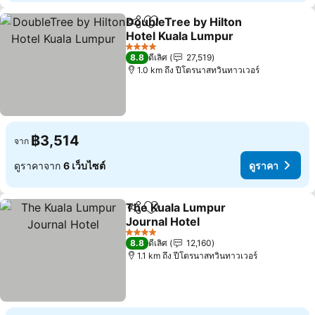
DoubleTree by Hilton
แชร์
เพิ่มในรายการโปรด
Hotel Kuala Lumpur
ดูราคา
4 ดาว
8.8
ดีเลิศ
27,519
1.0 km ถึง ปีโตรนาสทวินทาวเวอร์
฿3,514
จาก
ดูราคาจาก
6 เว็บไซต์
ดูราคา
The Kuala Lumpur
แชร์
เพิ่มในรายการโปรด
Journal Hotel
ดูราคา
4 ดาว
8.8
ดีเลิศ
12,160
1.1 km ถึง ปีโตรนาสทวินทาวเวอร์