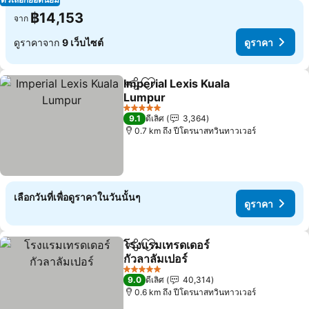
฿14,153
จาก
ดูราคาจาก
9 เว็บไซต์
ดูราคา
Imperial Lexis Kuala
แชร์
เพิ่มในรายการโปรด
Lumpur
ดูราคา
5 ดาว
9.1
ดีเลิศ
3,364
0.7 km ถึง ปีโตรนาสทวินทาวเวอร์
เลือกวันที่เพื่อดูราคาในวันนั้นๆ
ดูราคา
โรงแรมเทรดเดอร์
แชร์
เพิ่มในรายการโปรด
กัวลาลัมเปอร์
ดูราคา
5 ดาว
9.0
ดีเลิศ
40,314
0.6 km ถึง ปีโตรนาสทวินทาวเวอร์