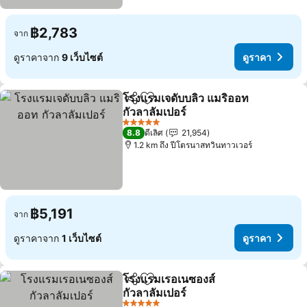
฿2,783
จาก
ดูราคาจาก
9 เว็บไซต์
ดูราคา
โรงแรมเจดับบลิว แมริออท
แชร์
เพิ่มในรายการโปรด
กัวลาลัมเปอร์
ดูราคา
5 ดาว
8.8
ดีเลิศ
21,954
1.2 km ถึง ปีโตรนาสทวินทาวเวอร์
฿5,191
จาก
ดูราคาจาก
1 เว็บไซต์
ดูราคา
โรงแรมเรอเนซองส์
แชร์
เพิ่มในรายการโปรด
กัวลาลัมเปอร์