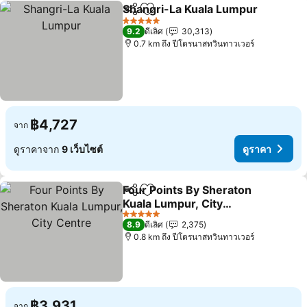
Shangri-La Kuala Lumpur
แชร์
เพิ่มในรายการโปรด
ด
5 ดาว
9.2
ดีเลิศ
30,313
0.7 km ถึง ปีโตรนาสทวินทาวเวอร์
฿4,727
จาก
ดูราคาจาก
9 เว็บไซต์
ดูราคา
Four Points By Sheraton
แชร์
เพิ่มในรายการโปรด
Kuala Lumpur, City
Centre
ดูราคา
5 ดาว
8.9
ดีเลิศ
2,375
0.8 km ถึง ปีโตรนาสทวินทาวเวอร์
฿3,931
จาก