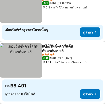
ดูราคา
5 ดาว
9.1
ดีเลิศ
8,093
0.3 km ถึง ปีโตรนาสทวินทาวเวอร์
เลือกวันที่เพื่อดูราคาในวันนั้นๆ
ดูราคา
เดอะริทซ์-คาร์ลตัน
แชร์
เพิ่มในรายการโปรด
กัวลาลัมเปอร์
ดูราคา
5 ดาว
8.8
ดีเลิศ
10,622
1.3 km ถึง ปีโตรนาสทวินทาวเวอร์
฿8,491
จาก
ดูราคาจาก
8 เว็บไซต์
ดูราคา