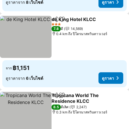
ดูราคาจาก
8 เว็บไซต์
ดูราคา
de King Hotel KLCC
แชร์
เพิ่มในรายการโปรด
ดูราคา
3 ดาว
7.8
ดี
14,569
0.4 km ถึง ปีโตรนาสทวินทาวเวอร์
฿1,151
จาก
ดูราคาจาก
6 เว็บไซต์
ดูราคา
Tropicana World The
แชร์
เพิ่มในรายการโปรด
Residence KLCC
ดูราคา
8.5
ดีเลิศ
2,247
0.3 km ถึง ปีโตรนาสทวินทาวเวอร์