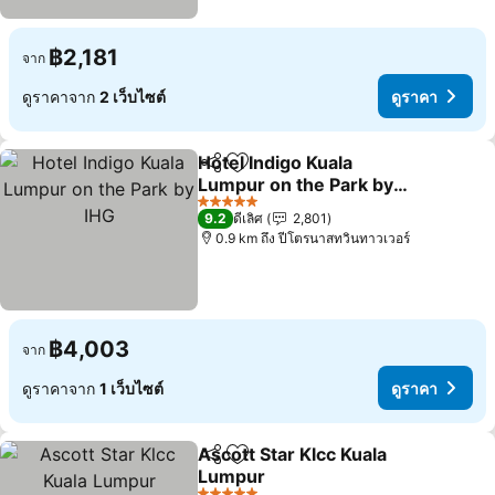
฿2,181
จาก
ดูราคาจาก
2 เว็บไซต์
ดูราคา
Hotel Indigo Kuala
แชร์
เพิ่มในรายการโปรด
Lumpur on the Park by
IHG
ดูราคา
5 ดาว
9.2
ดีเลิศ
2,801
0.9 km ถึง ปีโตรนาสทวินทาวเวอร์
฿4,003
จาก
ดูราคาจาก
1 เว็บไซต์
ดูราคา
Ascott Star Klcc Kuala
แชร์
เพิ่มในรายการโปรด
Lumpur