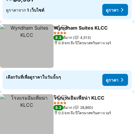
ดูราคาจาก
1 เว็บไซต์
ดูราคา
Wyndham Suites KLCC
แชร์
เพิ่มในรายการโปรด
ดูร
4 ดาว
8.3
ดีมาก
4,513
0.9 km ถึง ปีโตรนาสทวินทาวเวอร์
เลือกวันที่เพื่อดูราคาในวันนั้นๆ
ดูราคา
โรงแรมอิมเพียน่า KLCC
แชร์
เพิ่มในรายการโปรด
ดูรา
4 ดาว
8.3
ดีมาก
28,860
0.5 km ถึง ปีโตรนาสทวินทาวเวอร์