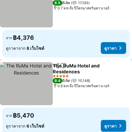
ดูราคา
5 ดาว
8.5
ดีเลิศ
17,193
0.7 km ถึง ปีโตรนาสทวินทาวเวอร์
฿4,376
จาก
ดูราคาจาก
8 เว็บไซต์
ดูราคา
The RuMa Hotel and
แชร์
เพิ่มในรายการโปรด
Residences
ดูราคา
5 ดาว
9.4
ดีเลิศ
10,148
0.6 km ถึง ปีโตรนาสทวินทาวเวอร์
฿5,470
จาก
ดูราคาจาก
6 เว็บไซต์
ดูราคา