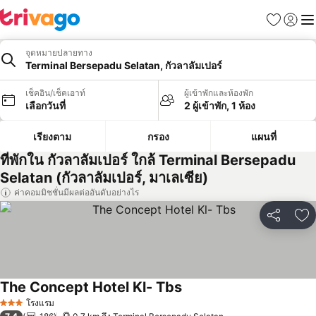
รายการโป
เข้าสู่ร
เมนู
จุดหมายปลายทาง
Terminal Bersepadu Selatan, กัวลาลัมเปอร์
เช็คอิน/เช็คเอาท์
ผู้เข้าพักและห้องพัก
เลือกวันที่
2 ผู้เข้าพัก, 1 ห้อง
เรียงตาม
กรอง
แผนที่
ที่พักใน กัวลาลัมเปอร์ ใกล้ Terminal Bersepadu
Selatan (กัวลาลัมเปอร์, มาเลเซีย)
ค่าคอมมิชชั่นมีผลต่ออันดับอย่างไร
แชร์
เพ
The Concept Hotel Kl- Tbs
ดูราคา
โรงแรม
3 ดาว