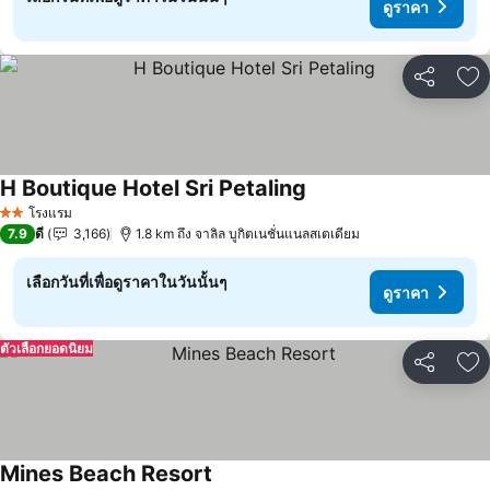
ดูราคา
แชร์
เพ
H Boutique Hotel Sri Petaling
ดูราคา
โรงแรม
2 ดาว
7.9
ดี
3,166
1.8 km ถึง จาลิล บูกิตเนชั่นแนลสเตเดียม
เลือกวันที่เพื่อดูราคาในวันนั้นๆ
ดูราคา
ตัวเลือกยอดนิยม
แชร์
เพ
Mines Beach Resort
ดูราคา