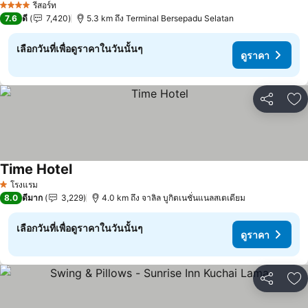
รีสอร์ท
4 ดาว
7.6
ดี
7,420
5.3 km ถึง Terminal Bersepadu Selatan
เลือกวันที่เพื่อดูราคาในวันนั้นๆ
ดูราคา
แชร์
เพ
Time Hotel
ดูราคา
โรงแรม
1 ดาว
8.0
ดีมาก
3,229
4.0 km ถึง จาลิล บูกิตเนชั่นแนลสเตเดียม
เลือกวันที่เพื่อดูราคาในวันนั้นๆ
ดูราคา
แชร์
เพ