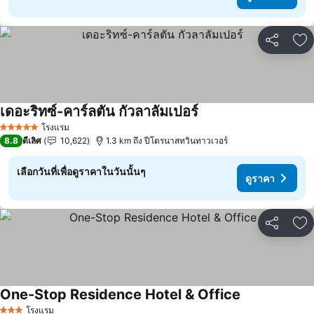
แชร์
เพ
เดอะริทซ์-คาร์ลตัน กัวลาลัมเปอร์
ดูราคา
โรงแรม
5 ดาว
8.8
ดีเลิศ
10,622
1.3 km ถึง ปีโตรนาสทวินทาวเวอร์
เลือกวันที่เพื่อดูราคาในวันนั้นๆ
ดูราคา
แชร์
เพ
One-Stop Residence Hotel & Office
ดูราคา
โรงแรม