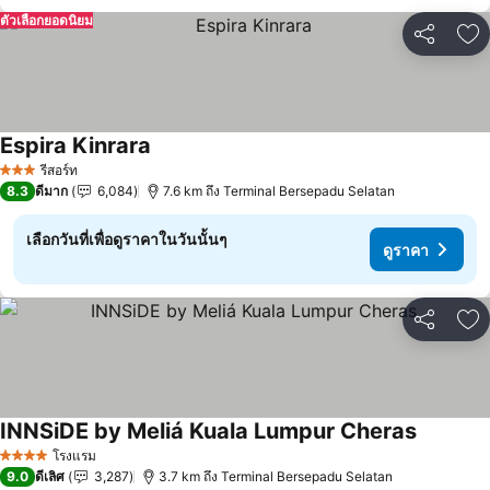
ตัวเลือกยอดนิยม
แชร์
เพ
Espira Kinrara
ดูราคา
รีสอร์ท
3 ดาว
8.3
ดีมาก
6,084
7.6 km ถึง Terminal Bersepadu Selatan
เลือกวันที่เพื่อดูราคาในวันนั้นๆ
ดูราคา
แชร์
เพ
INNSiDE by Meliá Kuala Lumpur Cheras
ดูราคา
โรงแรม
4 ดาว
9.0
ดีเลิศ
3,287
3.7 km ถึง Terminal Bersepadu Selatan