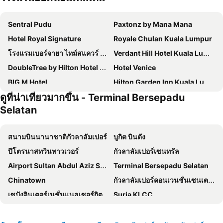
Sentral Pudu
Paxtonz by Mana Mana
Hotel Royal Signature
Royale Chulan Kuala Lumpur
โรงแรมเบอร์จายา ไทม์สแควร์ กัวลาลัมเปอร์
Verdant Hill Hotel Kuala Lumpur
DoubleTree by Hilton Hotel Kuala Lumpur
Hotel Venice
BIG M Hotel
Hilton Garden Inn Kuala Lumpur Jalan Tuanku Abdul Rahman South
ดูที่น่าเที่ยวมากขึ้น - Terminal Bersepadu
โรงแรมเจดับบลิว แมริออท กัวลาลัมเปอร์
Concorde Hotel Kuala Lumpur
Selatan
โรงแรมเทรดเดอร์ กัวลาลัมเปอร์
Hotel Indigo Kuala Lumpur on the Park by IHG
Komune Living
The Concept Hotel Kl- Tbs
สนามบินนานาชาติกัวลาลัมเปอร์
บูกิต บินตัง
MPalace Hotel KL
Rain Forest Hotel
ปีโตรนาสทวินทาวเวอร์
กัวลาลัมเปอร์เซนทรัล
WP Hotel
MOV Hotel Kuala Lumpur
Airport Sultan Abdul Aziz Shah
Terminal Bersepadu Selatan
Hotel Transit Kuala Lumpur
Cubic Botanical Premium Suites @ Bangsar South
Chinatown
กัวลาลัมเปอร์คอนเวนชั่นเซนเตอร์
เดอะริทซ์-คาร์ลตัน กัวลาลัมเปอร์
Sunway Putra Hotel Kuala Lumpur
เซปังอินเตอร์เนชั่นแนลเซอร์กิต
Suria KLCC
Grand Hyatt Kuala Lumpur
Wyndham Suites KLCC
Setiawangsa
Port Klang
The Ohana Suite
PARKROYAL COLLECTION Kuala Lumpur