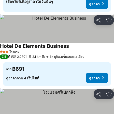
เลือกวันที่เพื่อดูราคาในวันนั้นๆ
ดูราคา
แชร์
เพ
Hotel De Elements Business
ดูราคา
โรงแรม
3 ดาว
7.5
ดี
2,070
2.1 km ถึง จาลิล บูกิตเนชั่นแนลสเตเดียม
฿691
จาก
ดูราคาจาก
4 เว็บไซต์
ดูราคา
แชร์
เพ