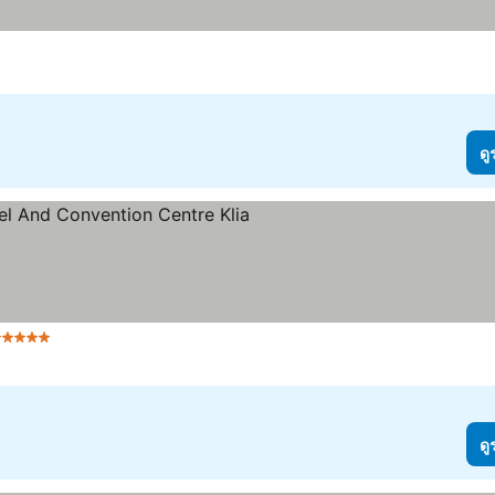
ดู
 ดาว
ดู