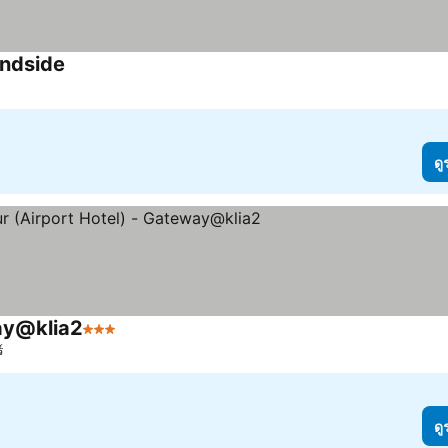
andside
ดู
way@klia2
3 ดาว
์
ดู