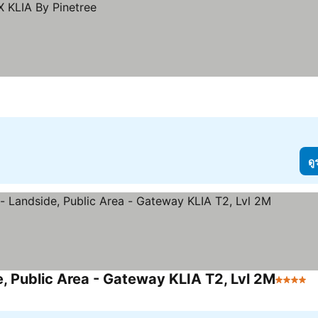
ดู
, Public Area - Gateway KLIA T2, Lvl 2M
4 ดาว