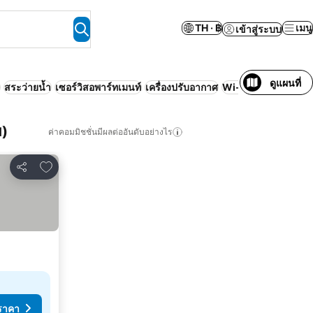
TH · ฿
เมนู
เข้าสู่ระบบ
ดูแผนที่
สระว่ายน้ำ
เซอร์วิสอพาร์ทเมนท์
เครื่องปรับอากาศ
Wi-Fi
ไม่ต้องชำระเง
ย)
ค่าคอมมิชชั่นมีผลต่ออันดับอย่างไร
เพิ่มในรายการโปรด
แชร์
ราคา