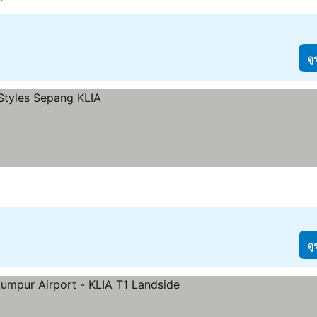
ดู
ดู