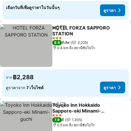
เลือกวันที่เพื่อดูราคาในวันนั้นๆ
ดูราคา
HOTEL FORZA SAPPORO
แชร์
เพิ่มในรายการโปรด
STATION
3 ดาว
8.9
ดีเลิศ
3,225
0.4 km ถึง สถานีซัปโปโร
฿2,288
จาก
ดูราคาจาก
7 เว็บไซต์
ดูราคา
Toyoko Inn Hokkaido
แชร์
เพิ่มในรายการโปรด
Sapporo-eki Minami-
guchi
3 ดาว
7.9
ดี
1,305
0.5 km ถึง สถานีซัปโปโร