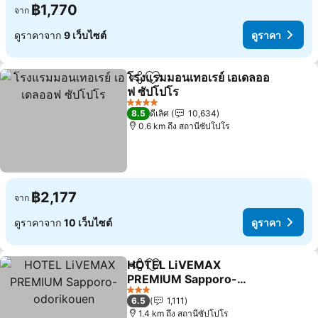
฿1,770
จาก
ดูราคาจาก
9 เว็บไซต์
ดูราคา
โรงแรมมอนเทอเรย์ เอเดลออ
แชร์
เพิ่มในรายการโปรด
ฟ ซัปโปโร
4 ดาว
8.5
ดีเลิศ
10,634
0.6 km ถึง สถานีซัปโปโร
฿2,177
จาก
ดูราคาจาก
10 เว็บไซต์
ดูราคา
HOTEL LiVEMAX
แชร์
เพิ่มในรายการโปรด
PREMIUM Sapporo-
odorikouen
3 ดาว
6.5
1,111
1.4 km ถึง สถานีซัปโปโร