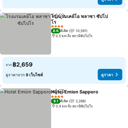
โรงแรมเคย์โอ พลาซา ซัปโป
แชร์
เพิ่มในรายการโปรด
โร
4 ดาว
8.6
ดีเลิศ
10,591
0.5 km ถึง สถานีซัปโปโร
฿2,659
จาก
ดูราคาจาก
9 เว็บไซต์
ดูราคา
Hotel Emion Sapporo
แชร์
เพิ่มในรายการโปรด
4 ดาว
9.1
ดีเลิศ
2,288
0.4 km ถึง สถานีซัปโปโร