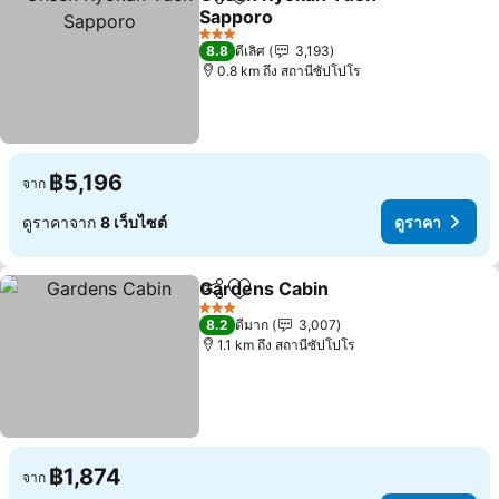
แชร์
เพิ่มในรายการโปรด
Sapporo
3 ดาว
8.8
ดีเลิศ
3,193
0.8 km ถึง สถานีซัปโปโร
฿5,196
จาก
ดูราคาจาก
8 เว็บไซต์
ดูราคา
Gardens Cabin
แชร์
เพิ่มในรายการโปรด
3 ดาว
8.2
ดีมาก
3,007
1.1 km ถึง สถานีซัปโปโร
฿1,874
จาก