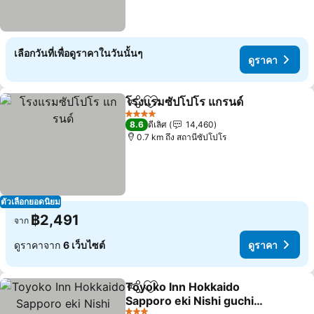
เลือกวันที่เพื่อดูราคาในวันนั้นๆ
ดูราคา
โรงแรมซัปโปโร แกรนด์
แชร์
เพิ่มในรายการโปรด
4 ดาว
8.6
ดีเลิศ
14,460
0.7 km ถึง สถานีซัปโปโร
ตัวเลือกยอดนิยม
฿2,491
จาก
ดูราคาจาก
6 เว็บไซต์
ดูราคา
Toyoko Inn Hokkaido
แชร์
เพิ่มในรายการโปรด
Sapporo eki Nishi guchi