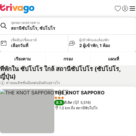
รายการโป
เข้าสู่ร
เมนู
จุดหมายปลายทาง
สถานีซัปโปโร, ซัปโปโร
เช็คอิน/เช็คเอาท์
ผู้เข้าพักและห้องพัก
เลือกวันที่
2 ผู้เข้าพัก, 1 ห้อง
เรียงตาม
กรอง
แผนที่
ที่พักใน ซัปโปโร ใกล้ สถานีซัปโปโร (ซัปโปโร,
ญี่ปุ่น)
ค่าคอมมิชชั่นมีผลต่ออันดับอย่างไร
THE KNOT SAPPORO
แชร์
เพิ่มในรายการโปรด
3 ดาว
8.5
ดีเลิศ
5,516
1.3 km ถึง สถานีซัปโปโร