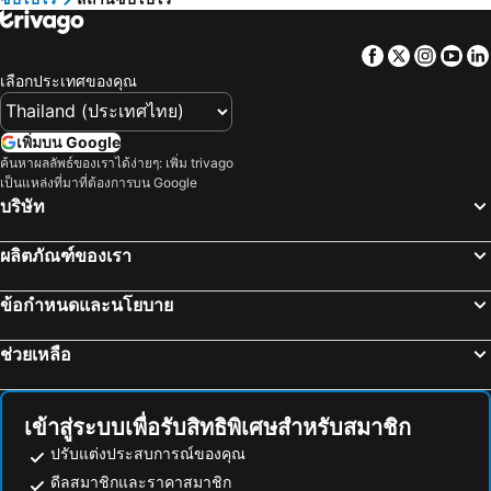
บ่อน้ำร้อนโนโบริเบทสึ
สถานีอาซาฮิคาวะ
โรงแรมเคย์โอ พลาซา ซัปโปโร
Hokke Club Sapporo
Teine Station
Hosui Susukino Station
โรงแรมเอมิเชีย ซัปโปโร
KOKO HOTEL Sapporo Ekimae
Facebook
Twitter
Insta
Yo
Otaru Station
Furano Ski Area
Keikyu EX Hotel Sapporo
Hotel Emion Sapporo
เลือกประเทศของคุณ
Daisetsuzankurodake Ski Area
Shiroishi Station
Daiwa Roynet Sapporo Susukino
โรงแรมเมอร์เคียว ซัปโปโร
Lake Toya
Sapporo Dome
Dormy Inn Premium Sapporo
Travelodge Sapporo Susukino
เพิ่มบน Google
Shinsapporo Station
Sapporo Nishi Juitchome Station
ค้นหาผลลัพธ์ของเราได้ง่ายๆ: เพิ่ม trivago
Ten to Ten Hostel
Livemax Sapporo
เป็นแหล่งที่มาที่ต้องการบน Google
Nijuyonken Station
Asabu Station
HOTEL LiVEMAX PREMIUM Sapporo-odorikouen
HOTEL MYSTAYS Sapporo Aspen
บริษัท
Minami Chitose Station
Hakodate's morning market
ซัปโปโร เอ็กเซล โฮเทล โตคิว
JR Inn Sapporo
ผลิตภัณฑ์ของเรา
Tokachi–Obihiro Airport
Kita-Juni-Jo Station
Toyoko Inn Sapporo Susukino Kosaten
โรงแรมซัปโปโร แกรนด์
Sapporo Factory Hall
Bus Center-mae Station
QuintessaHotel SapporoSusukino63 Relax&Spa
APA Hotel TKP Sapporo Ekimae
ข้อกำหนดและนโยบาย
Niseko
Higashi
APA Hotel Sapporo Susukino Ekinishi
Hotel Livemax Sapporo Susukino
ช่วยเหลือ
Sapporo Beer Museum
Kita-Juhachi-Jo Station
Hotel Route-Inn Sapporo Ekimae Kitaguchi
JR East Hotel Mets Premier Sapporo
Souen Station
Chuo
Toyoko Inn Hokkaido Sapporo-eki Kita-guchi
THE GATE HOTEL SAPPORO by HULIC
Sapporo Nishi Juihachome Station
Kikusui Station
Toyoko Inn Hokkaido Sapporo eki Nishi guchi Hokudai Mae
Comfort Hotel ERA Sapporo North
เข้าสู่ระบบเพื่อรับสิทธิพิเศษสำหรับสมาชิก
Kita-Nijuyo-Jo Station
Kita
Hotel Pearl City Sapporo
Mitsui Garden Hotel Sapporo
ปรับแต่งประสบการณ์ของคุณ
Maruyama Koen Station
Inosawa City Ski Area
ดีลสมาชิกและราคาสมาชิก
Keihan Sapporo
Business Inn Norte