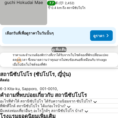
Hokudai Mae
3 ดาว
7.7
ดี
2,452
0.4 km ถึง สถานีซัปโปโร
เลือกวันที่เพื่อดูราคาในวันนั้นๆ
ดูราคา
ดูเพิ่มเติม
ราคาและจำนวนห้องพักว่างที่เราได้รับจากเว็บไซต์จองที่พักเปลี่ยนแปลง
ตลอดเวลา ซึ่งหมายความว่าคุณอาจไม่พบข้อเสนอที่เหมือนกับ trivago
เมื่อไปยังเว็บไซต์จองที่พัก
สถานีซัปโปโร (ซัปโปโร, ญี่ปุ่น)
ติดต่อ
6-3 Kita-ku, Sapporo
,
001-0010
,
คำถามที่พบบ่อยเกี่ยวกับ สถานีซัปโปโร
อะไรที่ทำให้ สถานีซัปโปโร ได้รับความนิยมจาก ซัปโปโร?
ที่พักที่ใกล้ สถานีซัปโปโร ได้แก่อะไรบ้าง?
มีแหล่งท่องเที่ยวอื่นๆ อะไรใกล้ๆ สถานีซัปโปโร บ้าง?
โรงแรมยอดนิยมเพิ่มเติม