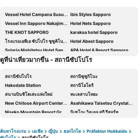
Vessel Hotel Campana Susukino
ibis Styles Sapporo
Vessel Inn Sapporo Nakajima Park
Hotel Nets Sapporo
THE KNOT SAPPORO
karaksa hotel Sapporo
โรงแรมเอพีเอ ซัปโปโร ซูซูคิโนะ-เอคิมาเอะ
Hotel Abest Sapporo
Solaria Nishitetsu Hotel Sapporo
APA Hotel & Resort Sapporo
ดูที่น่าเที่ยวมากขึ้น - สถานีซัปโปโร
Sapporo Washington Hotel Plaza
JR Inn Sapporo South
Sotetsu Fresa Inn Sapporo-Susukino
Keio Prelia Hotel Sapporo
สถานีซัปโปโร
สถานีซูซูกิโนะ
Resol Trinity Sapporo
Richmond Hotel Sapporo Odori
Hakodate Station
สถานีโอโดริ
Hotel Relief Sapporo Susukino
โรงแรมจูเนียร์ ทาวเวอร์ นิกโก ซัปโปโร
สนามบินชิโตเสะแห่งใหม่
ทะเลสาบโทยะ
Tmark City Hotel Sapporo
โรงแรมกราเซอรี ซัปโปโร
New Chitose Airport Center Plaza
Asahikawa Taisetsu Crystal Hall
Jozankei View Hotel
HOTEL MYSTAYS Sapporo Station
Niseko Mountain Resort Gran Hirafu Ski
นิเซโกะ วิลเลจ สกี รีสอร์ท
KOKO HOTEL Sapporo Susukino
Via Inn Prime Sapporo Odori
Chitose Station
Nakajima Koen Station
Tokyu Stay Sapporo Odori
Wyndham Garden Sapporo Odori
Jozankei Onsen hot spring
คิโรโระ สโนว์เวิลด์
HOTEL FORZA SAPPORO STATION
New Otani Inn Sapporo
ค้นหาโรงแรม
เอเชีย
ญี่ปุ่น
ฮอกไกโด
Präfektur Hokkaido
ซัปโปโร
สถานีซัปโปโร