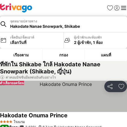
รายการโป
เข้าสู่ร
เมนู
จุดหมายปลายทาง
Hakodate Nanae Snowpark, Shikabe
เช็คอิน/เช็คเอาท์
ผู้เข้าพักและห้องพัก
เลือกวันที่
2 ผู้เข้าพัก, 1 ห้อง
เรียงตาม
กรอง
แผนที่
ที่พักใน Shikabe ใกล้ Hakodate Nanae
Snowpark (Shikabe, ญี่ปุ่น)
ค่าคอมมิชชั่นมีผลต่ออันดับอย่างไร
ตัวเลือกยอดนิยม
แชร์
เพ
Hakodate Onuma Prince
ดูราคา
โรงแรม
4 ดาว