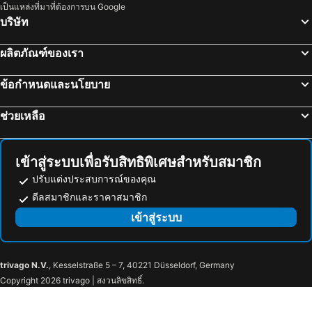
เป็นแหล่งที่มาที่ต้องการบน Google
Hakodate's morning market
Minami Chitose Station
บริษัท
Sapporo Nishi Juitchome Station
Nijuyonken Station
ผลิตภัณฑ์ของเรา
Asabu Station
Hakodate Nanae Snowpark
Goryokaku Park
Goryokaku
ข้อกำหนดและนโยบาย
Goryokaku Tower
Hakodate Arena
ช่วยเหลือ
Yunokawa Onsen hot spring
Hakodate Airport
Kanemori Red Brick
Motomachi
Event Hall Cremona
Hakodate Park
เข้าสู่ระบบเพื่อรับสิทธิพิเศษสำหรับสมาชิก
Mount Hakodate
Higashimuroran Station
ปรับแต่งประสบการณ์ของคุณ
Noboribetsu cherry blossoms
Toyakoonsen
ดีลสมาชิกและราคาสมาชิก
Sanlaiva Ski Area
Higashi Sapporo Station
เข้าสู่ระบบ
Nishi
Jieitaimae Station
Sapporo Factory Hall
Moiwayama Ski Area
trivago N.V.
, Kesselstraße 5 – 7, 40221 Düsseldorf, Germany
Higashi
Yushun Sakura Road
Copyright 2026 trivago | สงวนลิขสิทธิ์.
Kotoni Station
Sapporo Convention Center