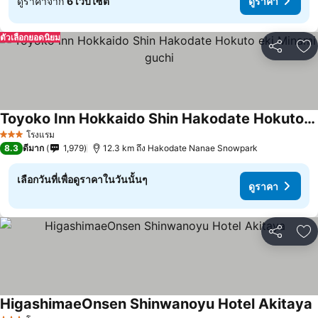
ดูราคาจาก
6 เว็บไซต์
ดูราคา
ตัวเลือกยอดนิยม
แชร์
เพ
Toyoko Inn Hokkaido Shin Hakodate Hokuto eki Minami guchi
ดูราคา
โรงแรม
3 ดาว
8.3
ดีมาก
1,979
12.3 km ถึง Hakodate Nanae Snowpark
เลือกวันที่เพื่อดูราคาในวันนั้นๆ
ดูราคา
แชร์
เพ
HigashimaeOnsen Shinwanoyu Hotel Akitaya
ด