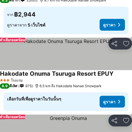
8.3
ดีมาก
3,630
8.7 km ถึง Hakodate Nanae Snowpark
฿2,944
จาก
ดูราคาจาก
5 เว็บไซต์
ดูราคา
ตัวเลือกยอดนิยม
แชร์
เพ
Hakodate Onuma Tsuruga Resort EPUY
ดูราคา
โรงแรม
3 ดาว
8.9
ดีเลิศ
975
6.5 km ถึง Hakodate Nanae Snowpark
เลือกวันที่เพื่อดูราคาในวันนั้นๆ
ดูราคา
ตัวเลือกยอดนิยม
แชร์
เพ