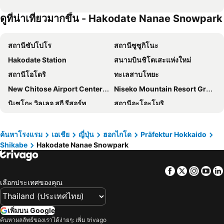
ดูที่น่าเที่ยวมากขึ้น - Hakodate Nanae Snowpark
สถานีซัปโปโร
สถานีซูซูกิโนะ
Hakodate Station
สนามบินชิโตเสะแห่งใหม่
สถานีโอโดริ
ทะเลสาบโทยะ
New Chitose Airport Center Plaza
Niseko Mountain Resort Gran Hirafu Ski
นิเซโกะ วิลเลจ สกี รีสอร์ท
สถานีอะโอะโมริ
Chitose Station
บ่อน้ำร้อนโนโบริเบทสึ
Jozankei Onsen hot spring
คิโรโระ สโนว์เวิลด์
ค้นหาโรงแรม
เอเชีย
ญี่ปุ่น
ฮอกไกโด
Präfektur Hokkaido
Shikabe
Hakodate Nanae Snowpark
Nakajima Koen Station
Teine Station
Hosui Susukino Station
Otaru Station
Facebook
Twitter
Insta
Yo
Furano Ski Area
Aomori Airport
เลือกประเทศของคุณ
Sapporo Dome
Lake Toya
Shiroishi Station
Shinsapporo Station
เพิ่มบน Google
Hirosaki Park
Towada Lake
ค้นหาผลลัพธ์ของเราได้ง่ายๆ: เพิ่ม trivago