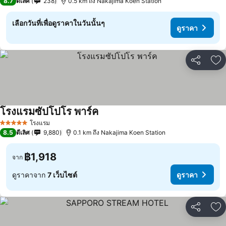
8.7
ดีเลิศ
238
0.5 km ถึง Nakajima Koen Station
เลือกวันที่เพื่อดูราคาในวันนั้นๆ
ดูราคา
แชร์
เพ
โรงแรมซัปโปโร พาร์ค
โรงแรม
5 ดาว
8.5
ดีเลิศ
9,880
0.1 km ถึง Nakajima Koen Station
฿1,918
จาก
ดูราคาจาก
7 เว็บไซต์
ดูราคา
แชร์
เพ