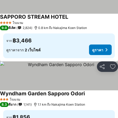
SAPPORO STREAM HOTEL
โรงแรม
4 ดาว
9.0
ดีเลิศ
2,824
0.8 km ถึง Nakajima Koen Station
฿3,466
จาก
ดูราคาจาก
2 เว็บไซต์
ดูราคา
แชร์
เพ
Wyndham Garden Sapporo Odori
โรงแรม
3 ดาว
8.3
ดีมาก
1,141
1.1 km ถึง Nakajima Koen Station
฿1,856
จาก