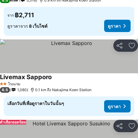
8.5
ดีเลิศ
5,516
0.9 km ถึง Nakajima Koen Station
฿2,711
จาก
ดูราคาจาก
8 เว็บไซต์
ดูราคา
แชร์
เพ
Livemax Sapporo
โรงแรม
2 ดาว
6.5
1,080
0.1 km ถึง Nakajima Koen Station
เลือกวันที่เพื่อดูราคาในวันนั้นๆ
ดูราคา
ตัวเลือกยอดนิยม
แชร์
เพ