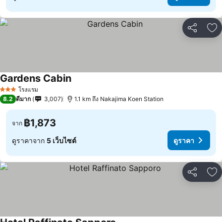
แชร์
เพ
Gardens Cabin
โรงแรม
3 ดาว
8.2
ดีมาก
3,007
1.1 km ถึง Nakajima Koen Station
฿1,873
จาก
ดูราคาจาก
5 เว็บไซต์
ดูราคา
แชร์
เพ