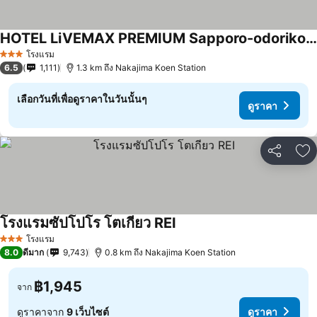
HOTEL LiVEMAX PREMIUM Sapporo-odorikouen
โรงแรม
3 ดาว
6.5
1,111
1.3 km ถึง Nakajima Koen Station
เลือกวันที่เพื่อดูราคาในวันนั้นๆ
ดูราคา
แชร์
เพ
โรงแรมซัปโปโร โตเกียว REI
โรงแรม
3 ดาว
8.0
ดีมาก
9,743
0.8 km ถึง Nakajima Koen Station
฿1,945
จาก
ดูราคาจาก
9 เว็บไซต์
ดูราคา