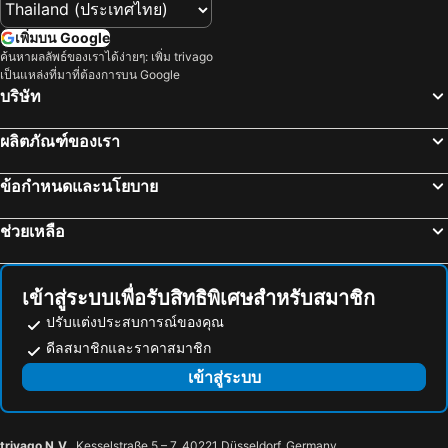
Daisetsuzankurodake Ski Area
Shiroishi Station
Daiwa Roynet Sapporo Susukino
โรงแรมเมอร์เคียว ซัปโปโร
เพิ่มบน Google
Sapporo Dome
Lake Toya
Dormy Inn Premium Sapporo
Travelodge Sapporo Susukino
ค้นหาผลลัพธ์ของเราได้ง่ายๆ: เพิ่ม trivago
เป็นแหล่งที่มาที่ต้องการบน Google
Shinsapporo Station
Sapporo Nishi Juitchome Station
Ten to Ten Hostel
Livemax Sapporo
บริษัท
Nijuyonken Station
Asabu Station
HOTEL LiVEMAX PREMIUM Sapporo-odorikouen
ซัปโปโร เอ็กเซล โฮเทล โตคิว
Minami Chitose Station
Hakodate's morning market
HOTEL MYSTAYS Sapporo Aspen
JR Inn Sapporo
ผลิตภัณฑ์ของเรา
Tokachi–Obihiro Airport
Horohirabashi Station
Toyoko Inn Sapporo Susukino Kosaten
โรงแรมซัปโปโร แกรนด์
ข้อกำหนดและนโยบาย
Niseko
Chuo
QuintessaHotel SapporoSusukino63 Relax&Spa
APA Hotel TKP Sapporo Ekimae
Bus Center-mae Station
Kikusui Station
APA Hotel Sapporo Susukino Ekinishi
Hotel Livemax Sapporo Susukino
ช่วยเหลือ
Toyohirakoen Station
Sapporo Factory Hall
Hotel Sho Sapporo
โรงแรมซัปโปโร พาร์ค
Sapporo Nishi Juihachome Station
Higashi Sapporo Station
Hotel Resol Sapporo Nakajima Koen
โรงแรมวิสต้า ซัปโปโร นาคาจิมะโคเฮน
เข้าสู่ระบบเพื่อรับสิทธิพิเศษสำหรับสมาชิก
Sapporo Beer Museum
Toyohira
Hotel JAL City Sapporo Nakajima Park
Sapporo Oriental Hotel
ปรับแต่งประสบการณ์ของคุณ
Sapporo Convention Center
Kita-Juni-Jo Station
HOTEL MYSTAYS PREMIER Sapporo Park
Hotel Classe Stay Sapporo
ดีลสมาชิกและราคาสมาชิก
Maruyama Koen Station
Inosawa City Ski Area
โรงแรมพรีเมียร์ นากาจิมะ พาร์ค ซัปโปโร
Quintessa Hotel Sapporo
เข้าสู่ระบบ
Goryokaku Tower
Goryokaku
Business Inn Norte
Jasmac Plaza Hotel
Nishi
Noboribetsu cherry blossoms
Residence Hotel Sapporo Susukino
HOTEL MYSTAYS Sapporo Nakajima Park Annex
trivago N.V.
, Kesselstraße 5 – 7, 40221 Düsseldorf, Germany