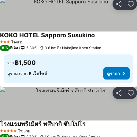
แชร์
เพ
KOKO HOTEL Sapporo Susukino
โรงแรม
3 ดาว
8.6
ดีเลิศ
5,305
0.6 km ถึง Nakajima Koen Station
฿1,500
จาก
ดูราคาจาก
5 เว็บไซต์
ดูราคา
แชร์
เพ
โรงแรมพรีเมียร์ ทสึบากิ ซัปโปโร
โรงแรม
5 ดาว
8.7
ดีเลิศ
8,704
1.0 km ถึง Nakajima Koen Station