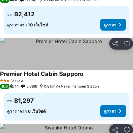
฿2,412
จาก
ดูราคาจาก
10 เว็บไซต์
ดูราคา
แชร์
เพ
Premier Hotel Cabin Sapporo
โรงแรม
3 ดาว
8.0
ดีมาก
5,088
0.8 km ถึง Nakajima Koen Station
฿1,297
จาก
ดูราคาจาก
6 เว็บไซต์
ดูราคา
แชร์