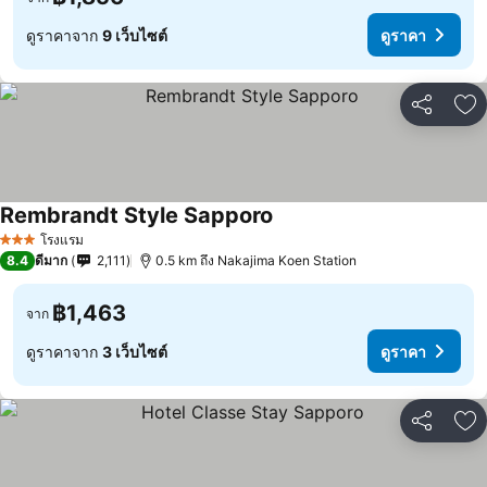
ดูราคาจาก
9 เว็บไซต์
ดูราคา
แชร์
เพ
Rembrandt Style Sapporo
โรงแรม
3 ดาว
8.4
ดีมาก
2,111
0.5 km ถึง Nakajima Koen Station
฿1,463
จาก
ดูราคาจาก
3 เว็บไซต์
ดูราคา
แชร์
เพ