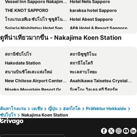
Vessel Inn Sapporo Nakajima Park
Hotel Nets Sapporo
THE KNOT SAPPORO
karaksa hotel Sapporo
โรงแรมเอพีเอ ซัปโปโร ซูซูคิโนะ-เอคิมาเอะ
Hotel Abest Sapporo
Solaria Nishitetsu Hotel Sapporo
APA Hotel & Resort Sapporo
ดูที่น่าเที่ยวมากขึ้น - Nakajima Koen Station
Sapporo Washington Hotel Plaza
JR Inn Sapporo South
Sotetsu Fresa Inn Sapporo-Susukino
Keio Prelia Hotel Sapporo
สถานีซัปโปโร
สถานีซูซูกิโนะ
Resol Trinity Sapporo
Richmond Hotel Sapporo Odori
Hakodate Station
สถานีโอโดริ
Hotel Relief Sapporo Susukino
โรงแรมจูเนียร์ ทาวเวอร์ นิกโก ซัปโปโร
สนามบินชิโตเสะแห่งใหม่
ทะเลสาบโทยะ
Tmark City Hotel Sapporo
โรงแรมกราเซอรี ซัปโปโร
New Chitose Airport Center Plaza
Asahikawa Taisetsu Crystal Hall
Jozankei View Hotel
HOTEL MYSTAYS Sapporo Station
Niseko Mountain Resort Gran Hirafu Ski
นิเซโกะ วิลเลจ สกี รีสอร์ท
KOKO HOTEL Sapporo Susukino
Via Inn Prime Sapporo Odori
Chitose Station
Nakajima Koen Station
Tokyu Stay Sapporo Odori
Wyndham Garden Sapporo Odori
Jozankei Onsen hot spring
คิโรโระ สโนว์เวิลด์
HOTEL FORZA SAPPORO STATION
New Otani Inn Sapporo
ค้นหาโรงแรม
เอเชีย
ญี่ปุ่น
ฮอกไกโด
Präfektur Hokkaido
ซัปโปโร
Nakajima Koen Station
บ่อน้ำร้อนโนโบริเบทสึ
สถานีอาซาฮิคาวะ
โรงแรมเคย์โอ พลาซา ซัปโปโร
Hokke Club Sapporo
Teine Station
Hosui Susukino Station
โรงแรมเอมิเชีย ซัปโปโร
KOKO HOTEL Sapporo Ekimae
Facebook
Twitter
Insta
Yo
Otaru Station
Furano Ski Area
Keikyu EX Hotel Sapporo
Hotel Emion Sapporo