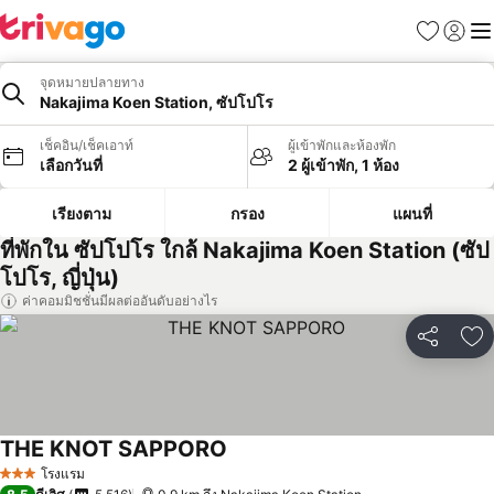
รายการโป
เข้าสู่ร
เมนู
จุดหมายปลายทาง
Nakajima Koen Station, ซัปโปโร
เช็คอิน/เช็คเอาท์
ผู้เข้าพักและห้องพัก
เลือกวันที่
2 ผู้เข้าพัก, 1 ห้อง
เรียงตาม
กรอง
แผนที่
ที่พักใน ซัปโปโร ใกล้ Nakajima Koen Station (ซัป
โปโร, ญี่ปุ่น)
ค่าคอมมิชชั่นมีผลต่ออันดับอย่างไร
แชร์
เพ
THE KNOT SAPPORO
โรงแรม
3 ดาว