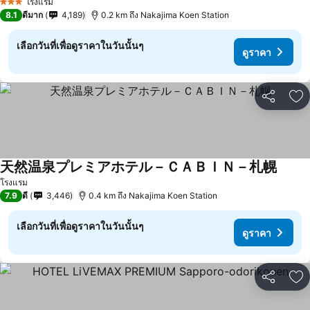
โรงแรม
3 ดาว
8.1
ดีมาก
4,189
0.2 km ถึง Nakajima Koen Station
เลือกวันที่เพื่อดูราคาในวันนั้นๆ
ดูราคา
แชร์
เพ
天然温泉プレミアホテル－ＣＡＢＩＮ－札幌
โรงแรม
7.9
ดี
3,446
0.4 km ถึง Nakajima Koen Station
เลือกวันที่เพื่อดูราคาในวันนั้นๆ
ดูราคา
แชร์
เพ