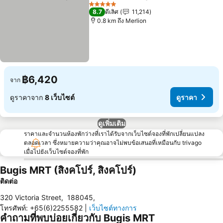
แชร์
เพิ่มในรายการโปรด
ดูราคา
5 ดาว
8.7
ดีเลิศ
11,214
0.8 km ถึง Merlion
฿6,420
จาก
ดูราคาจาก
8 เว็บไซต์
ดูราคา
ดูเพิ่มเติม
ราคาและจำนวนห้องพักว่างที่เราได้รับจากเว็บไซต์จองที่พักเปลี่ยนแปลง
ตลอดเวลา ซึ่งหมายความว่าคุณอาจไม่พบข้อเสนอที่เหมือนกับ trivago
เมื่อไปยังเว็บไซต์จองที่พัก
Bugis MRT (สิงคโปร์, สิงคโปร์)
ติดต่อ
320 Victoria Street
,
188045
,
โทรศัพท์
:
+65(6)2255582
|
เว็บไซต์ทางการ
คำถามที่พบบ่อยเกี่ยวกับ Bugis MRT