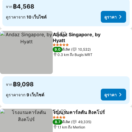
฿4,568
จาก
ดูราคาจาก
10 เว็บไซต์
ดูราคา
Andaz Singapore, by
แชร์
เพิ่มในรายการโปรด
Hyatt
ดูราคา
5 ดาว
9.0
ดีเลิศ
10,532
0.3 km ถึง Bugis MRT
฿9,098
จาก
ดูราคาจาก
9 เว็บไซต์
ดูราคา
โรงแรมคาร์ลตัน สิงคโปร์
แชร์
เพิ่มในรายการโปรด
ดูร
4 ดาว
8.7
ดีเลิศ
49,335
1.1 km ถึง Merlion