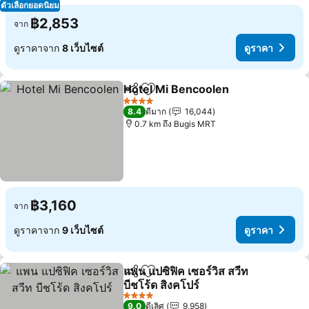
ตัวเลือกยอดนิยม
฿2,853
จาก
ดูราคาจาก
8 เว็บไซต์
ดูราคา
Hotel Mi Bencoolen
แชร์
เพิ่มในรายการโปรด
ดูราคา
4 ดาว
8.4
ดีมาก
16,044
0.7 km ถึง Bugis MRT
฿3,160
จาก
ดูราคาจาก
9 เว็บไซต์
ดูราคา
แพน แปซิฟิค เซอร์วิส สวีท
แชร์
เพิ่มในรายการโปรด
บีชโร้ด สิงคโปร์
ดูราคา
4 ดาว
9.0
ดีเลิศ
9,958