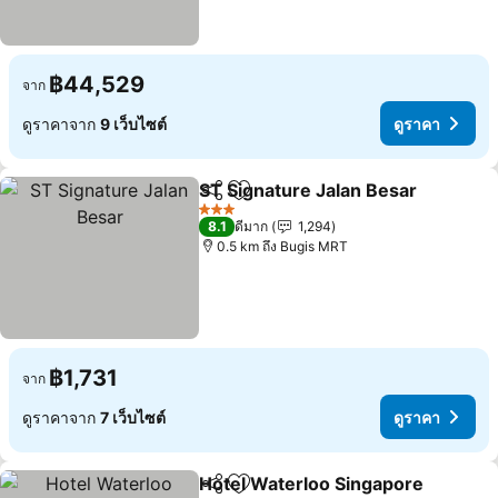
฿44,529
จาก
ดูราคาจาก
9 เว็บไซต์
ดูราคา
ST Signature Jalan Besar
แชร์
เพิ่มในรายการโปรด
ด
3 ดาว
8.1
ดีมาก
1,294
0.5 km ถึง Bugis MRT
฿1,731
จาก
ดูราคาจาก
7 เว็บไซต์
ดูราคา
Hotel Waterloo Singapore
แชร์
เพิ่มในรายการโปรด