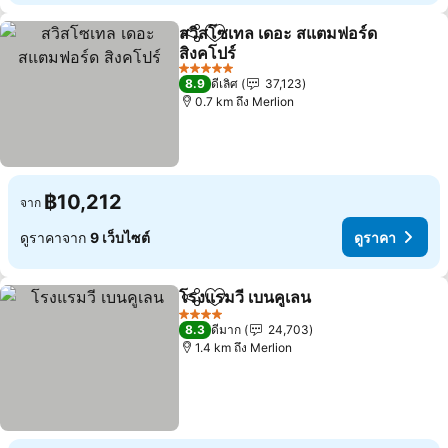
สวิสโซเทล เดอะ สแตมฟอร์ด
แชร์
เพิ่มในรายการโปรด
สิงคโปร์
ดูราคา
5 ดาว
8.9
ดีเลิศ
37,123
0.7 km ถึง Merlion
฿10,212
จาก
ดูราคาจาก
9 เว็บไซต์
ดูราคา
โรงแรมวี เบนคูเลน
แชร์
เพิ่มในรายการโปรด
ดูราคา
4 ดาว
8.3
ดีมาก
24,703
1.4 km ถึง Merlion