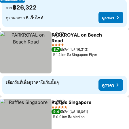
฿26,322
จาก
ดูราคาจาก
5 เว็บไซต์
ดูราคา
PARKROYAL on Beach
แชร์
เพิ่มในรายการโปรด
Road
ดูราคา
4 ดาว
8.7
ดีเลิศ
16,313
1.2 km ถึง Singapore Flyer
เลือกวันที่เพื่อดูราคาในวันนั้นๆ
ดูราคา
Raffles Singapore
แชร์
เพิ่มในรายการโปรด
ดูราคา
5 ดาว
9.4
ดีเลิศ
15,061
0.9 km ถึง Merlion