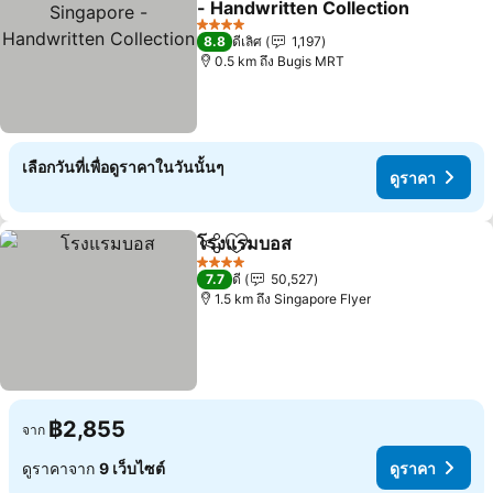
- Handwritten Collection
ดูราคา
4 ดาว
8.8
ดีเลิศ
1,197
0.5 km ถึง Bugis MRT
เลือกวันที่เพื่อดูราคาในวันนั้นๆ
ดูราคา
โรงแรมบอส
แชร์
เพิ่มในรายการโปรด
ดูราคา
4 ดาว
7.7
ดี
50,527
1.5 km ถึง Singapore Flyer
฿2,855
จาก
ดูราคาจาก
9 เว็บไซต์
ดูราคา