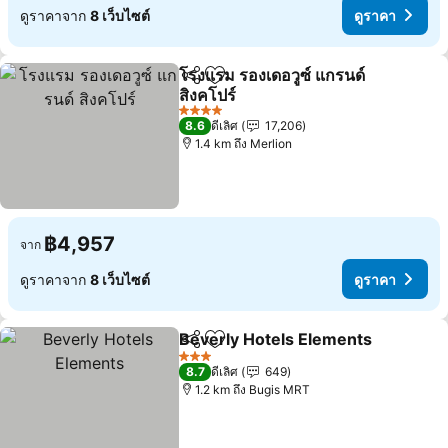
ดูราคาจาก
8 เว็บไซต์
ดูราคา
โรงแรม รองเดอวูซ์ แกรนด์
แชร์
เพิ่มในรายการโปรด
สิงคโปร์
ดูราคา
4 ดาว
8.6
ดีเลิศ
17,206
1.4 km ถึง Merlion
฿4,957
จาก
ดูราคาจาก
8 เว็บไซต์
ดูราคา
Beverly Hotels Elements
แชร์
เพิ่มในรายการโปรด
ด
3 ดาว
8.7
ดีเลิศ
649
1.2 km ถึง Bugis MRT