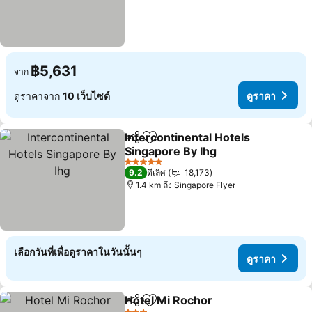
฿5,631
จาก
ดูราคาจาก
10 เว็บไซต์
ดูราคา
Intercontinental Hotels
แชร์
เพิ่มในรายการโปรด
Singapore By Ihg
ดูราคา
5 ดาว
9.2
ดีเลิศ
18,173
1.4 km ถึง Singapore Flyer
เลือกวันที่เพื่อดูราคาในวันนั้นๆ
ดูราคา
Hotel Mi Rochor
แชร์
เพิ่มในรายการโปรด
ดูราคา