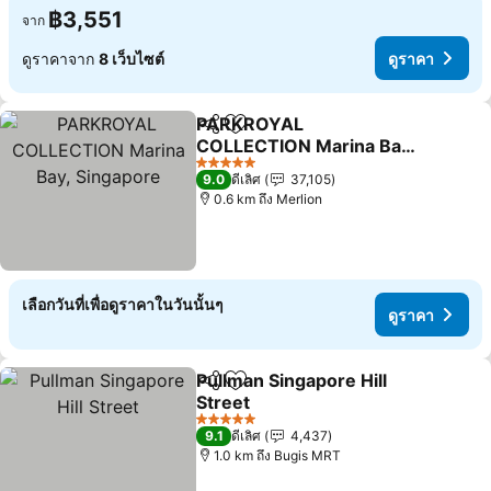
฿3,551
จาก
ดูราคาจาก
8 เว็บไซต์
ดูราคา
PARKROYAL
แชร์
เพิ่มในรายการโปรด
COLLECTION Marina Bay,
Singapore
ดูราคา
5 ดาว
9.0
ดีเลิศ
37,105
0.6 km ถึง Merlion
เลือกวันที่เพื่อดูราคาในวันนั้นๆ
ดูราคา
Pullman Singapore Hill
แชร์
เพิ่มในรายการโปรด
Street
ดูราคา
5 ดาว
9.1
ดีเลิศ
4,437
1.0 km ถึง Bugis MRT