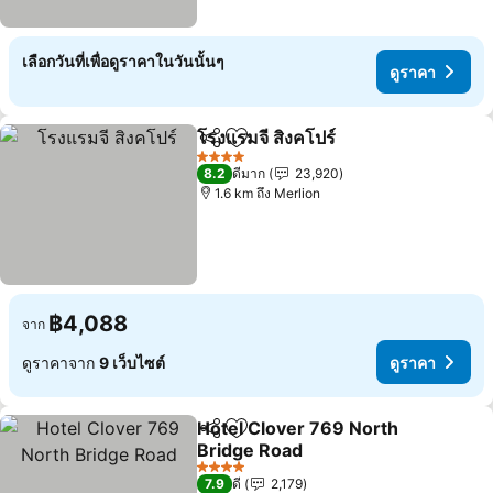
เลือกวันที่เพื่อดูราคาในวันนั้นๆ
ดูราคา
โรงแรมจี สิงคโปร์
แชร์
เพิ่มในรายการโปรด
ดูราคา
4 ดาว
8.2
ดีมาก
23,920
1.6 km ถึง Merlion
฿4,088
จาก
ดูราคาจาก
9 เว็บไซต์
ดูราคา
Hotel Clover 769 North
แชร์
เพิ่มในรายการโปรด
Bridge Road
ดูราคา
4 ดาว
7.9
ดี
2,179