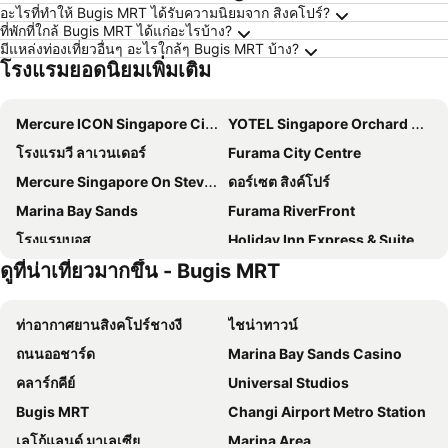
อะไรที่ทำให้ Bugis MRT ได้รับความนิยมจาก สิงคโปร์?
ที่พักที่ใกล้ Bugis MRT ได้แก่อะไรบ้าง?
มีแหล่งท่องเที่ยวอื่นๆ อะไรใกล้ๆ Bugis MRT บ้าง?
โรงแรมยอดนิยมเพิ่มเติม
Mercure ICON Singapore City Centre
YOTEL Singapore Orchard Road
โรงแรมวี ลาเวนเดอร์
Furama City Centre
Mercure Singapore On Stevens
ดอร์เซต สิงค์โปร์
Marina Bay Sands
Furama RiverFront
โรงแรมบอส
Holiday Inn Express & Suites Singapore Novena By Ihg
ดูที่น่าเที่ยวมากขึ้น - Bugis MRT
Andaz Singapore, by Hyatt
Paradox Singapore
โรงแรมคาร์ลตัน ซิตี้ สิงคโปร์
Orchard Rendezvous Hotel by Far East Hospitality
ท่าอากาศยานสิงคโปร์ชางงี
ไชน่าทาวน์
ฮิลตัน การ์เดน อินน์ สิงคโปร์ เซรังกูน
Citadines Connect City Centre Singapore
ถนนออชาร์ด
Marina Bay Sands Casino
Travelodge Harbourfront Singapore
Hotel Mi Rochor
คลาร์กคีย์
Universal Studios
Hotel NuVe Urbane
โรงแรมเดอะ ฟูลเลอร์ตัน สิงคโปร์
Bugis MRT
Changi Airport Metro Station
ST Signature Chinatown
Holiday Inn Singapore Orchard City Centre By Ihg
เลโก้แลนด์ มาเลเซีย
Marina Area
Hotel Mi Bencoolen
Hotel Yan