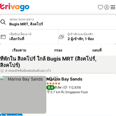
รายการโป
เข้าสู่ร
เมนู
จุดหมายปลายทาง
Bugis MRT, สิงคโปร์
เช็คอิน/เช็คเอาท์
ผู้เข้าพักและห้องพัก
เลือกวันที่
2 ผู้เข้าพัก, 1 ห้อง
เรียงตาม
กรอง
แผนที่
ที่พักใน สิงคโปร์ ใกล้ Bugis MRT (สิงคโปร์,
สิงคโปร์)
ค่าคอมมิชชั่นมีผลต่ออันดับอย่างไร
Marina Bay Sands
แชร์
เพิ่มในรายการโปรด
ดูราคา
5 ดาว
9.4
ดีเลิศ
112,939
0.7 km ถึง Singapore Flyer
ตัวเลือกยอดนิยม