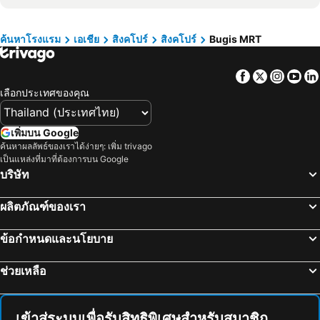
Orchard Central
เซนโตซ่า
Hotel Chancellor@Orchard
Royal Plaza on Scotts
สิงค์โปร์เอ็กซ์โป
สถานีลาเวนเดอร์
Hotel 1900 Express Chinatown
โรงแรมคาร์ลตัน สิงคโปร์
ค้นหาโรงแรม
เอเชีย
สิงคโปร์
สิงคโปร์
Bugis MRT
Bayfront MRT Station
มารีน่าเบย์แซนส์สไกย์พาร์ค
โรงแรมจี สิงคโปร์
Grand Park City Hall
Facebook
Twitter
Insta
Yo
Geylang Serai Market
Kallang MRT Station
สวิสโซเทล เดอะ สแตมฟอร์ด สิงคโปร์
ST Signature Tanjong Pagar
เลือกประเทศของคุณ
Orchard MRT Station
Tanjong Pagar MRT Station
โรงแรมอะมารา สิงคโปร์
Crowne Plaza Changi Airport By Ihg
บูกิส
ลิตเติ้ลอินเดีย
Dao by Dorsett AMTD Singapore
Capri by Fraser China Square, Singapore
เพิ่มบน Google
Clarke Quay Metro Station
Gardens by the Bay
M Hotel Singapore City Centre
โรงแรมเจย์ลีน 1918
ค้นหาผลลัพธ์ของเราได้ง่ายๆ: เพิ่ม trivago
เป็นแหล่งที่มาที่ต้องการบน Google
Chinatown Heritage Centre
Marina Bay Metro Station
ibis budget Singapore Ruby
Pan Pacific Singapore
บริษัท
Outram MRT Station
Changi
โรงแรมวิลเลจ ชางงี
คาปริ บาย เฟรเซอร์ ชางงี ซิตี้
Suntec City Mall
Merlion Park
โรงแรมโรเบิร์ตสัน คีย์
โรงแรมแอมบาสเดอร์ ทรานซิต เทอร์มินอล 2
ผลิตภัณฑ์ของเรา
Vivo City
Katong
Butternut Tree Hotel
The Ritz-Carlton, Millenia Singapore
ข้อกำหนดและนโยบาย
มัสยิดสุลตาน
Marina Bay Street Circuit
Beverly Hotels Elements
โรงแรมโอเอเชีย ดาวน์ทาวน์ สิงคโปร์
Buona Vista MRT Station
ท่าเรือสิงค์โปร์
Dusit Thani Laguna Singapore
โรงแรมแกรนด์ เซ็นทรัล
ช่วยเหลือ
ซันเทคสิงค์โปร์ อินเตอร์เนชั่นแนลคอนเวนชั่นแอนด์เอ็กซ์ฮิบิชั่นเซนเตอร์
Dhoby Ghaut Metro Station
โรงแรมวิลเลจ บูกิส
Intercontinental Hotels Singapore By Ihg
Promenade Metro Station
Singapore Flyer
South East Asia Hotel
The Room @ Bugis
เข้าสู่ระบบเพื่อรับสิทธิพิเศษสำหรับสมาชิก