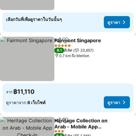
เลือกวันที่เพื่อดูราคาในวันนั้นๆ
ดูราคา
Fairmont Singapore
แชร์
เพิ่มในรายการโปรด
ดูราคา
5 ดาว
9.1
ดีเลิศ
23,657
0.7 km ถึง Merlion
฿11,110
จาก
ดูราคาจาก
8 เว็บไซต์
ดูราคา
Heritage Collection on
แชร์
เพิ่มในรายการโปรด
Arab - Mobile App
Check-In
ดูราคา
3 ดาว
9.0
ดีเลิศ
1,366