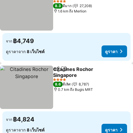
ดูราคา
4 ดาว
8.3
ดีมาก
27,208
1.6 km ถึง Merlion
฿4,749
จาก
ดูราคาจาก
8 เว็บไซต์
ดูราคา
Citadines Rochor
แชร์
เพิ่มในรายการโปรด
Singapore
ดูราคา
4 ดาว
8.6
ดีเลิศ
8,787
0.7 km ถึง Bugis MRT
฿4,824
จาก
ดูราคาจาก
8 เว็บไซต์
ดูราคา