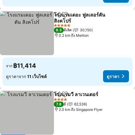
โรงแรมเดอะ ฟูลเลอร์ตัน
แชร์
เพิ่มในรายการโปรด
สิงคโปร์
ดูราคา
5 ดาว
9.3
ดีเลิศ
30,150
0.2 km ถึง Merlion
฿11,414
จาก
ดูราคาจาก
11 เว็บไซต์
ดูราคา
โรงแรมวี ลาเวนเดอร์
แชร์
เพิ่มในรายการโปรด
ดูราคา
4 ดาว
7.8
ดี
62,536
2.0 km ถึง Singapore Flyer