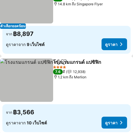
14.8 km ถึง Singapore Flyer
ตัวเลือกยอดนิยม
฿8,897
จาก
ดูราคาจาก
9 เว็บไซต์
ดูราคา
โรงแรมแกรนด์ แปซิฟิก
แชร์
เพิ่มในรายการโปรด
ดูราค
4 ดาว
7.6
ดี
12,938
1.2 km ถึง Merlion
฿3,566
จาก
ดูราคาจาก
10 เว็บไซต์
ดูราคา