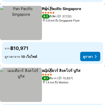
Pan Pacific Singapore
แชร์
เพิ่มในรายการโปรด
ดูรา
5 ดาว
9.2
ดีเลิศ
37,122
0.6 km ถึง Singapore Flyer
฿10,971
จาก
ดูราคาจาก
10 เว็บไซต์
ดูราคา
เมอเคียวร์ สิงคโปร์ บูกิส
แชร์
เพิ่มในรายการโปรด
ดูราค
4 ดาว
8.1
ดีมาก
10,837
1.4 km ถึง Merlion