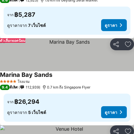
8.6
ดีเลิศ
12,625
1.6 km ถึง Geylang Serai Market
฿5,287
จาก
ดูราคาจาก
7 เว็บไซต์
ดูราคา
ตัวเลือกยอดนิยม
แชร์
เพ
Marina Bay Sands
โรงแรม
5 ดาว
9.4
ดีเลิศ
112,939
0.7 km ถึง Singapore Flyer
฿26,294
จาก
ดูราคาจาก
5 เว็บไซต์
ดูราคา