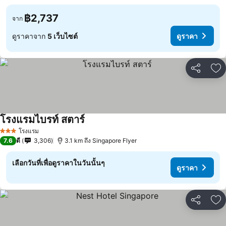
฿2,737
จาก
ดูราคาจาก
5 เว็บไซต์
ดูราคา
แชร์
เพ
โรงแรมไบรท์ สตาร์
โรงแรม
3 ดาว
7.6
ดี
3,306
3.1 km ถึง Singapore Flyer
เลือกวันที่เพื่อดูราคาในวันนั้นๆ
ดูราคา
แชร์
เพ