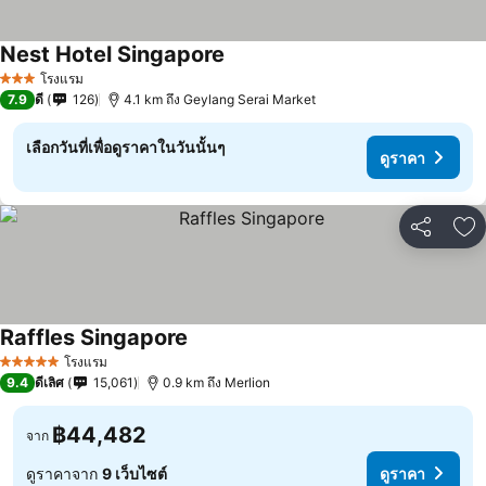
Nest Hotel Singapore
โรงแรม
3 ดาว
7.9
ดี
126
4.1 km ถึง Geylang Serai Market
เลือกวันที่เพื่อดูราคาในวันนั้นๆ
ดูราคา
แชร์
เพ
Raffles Singapore
โรงแรม
5 ดาว
9.4
ดีเลิศ
15,061
0.9 km ถึง Merlion
฿44,482
จาก
ดูราคาจาก
9 เว็บไซต์
ดูราคา