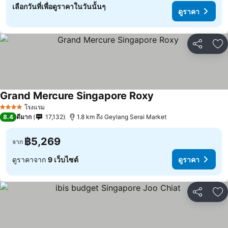
เลือกวันที่เพื่อดูราคาในวันนั้นๆ
ดูราคา
แชร์
เพ
Grand Mercure Singapore Roxy
โรงแรม
4 ดาว
8.4
ดีมาก
17,132
1.8 km ถึง Geylang Serai Market
฿5,269
จาก
ดูราคาจาก
9 เว็บไซต์
ดูราคา
แชร์
เพ