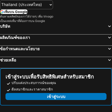
Tanjong Pagar MRT Station
Orchard MRT Station
โรงแรมอะมารา สิงคโปร์
Crowne Plaza Changi Airport By Ihg
เพิ่มบน Google
บูกิส
Gardens by the Bay
Dao by Dorsett AMTD Singapore
Capri by Fraser China Square, Singapore
ค้นหาผลลัพธ์ของเราได้ง่ายๆ: เพิ่ม trivago
ลิตเติ้ลอินเดีย
Clarke Quay Metro Station
M Hotel Singapore City Centre
โรงแรมเจย์ลีน 1918
เป็นแหล่งที่มาที่ต้องการบน Google
บริษัท
Marina Bay Metro Station
Chinatown Heritage Centre
ibis budget Singapore Ruby
Pan Pacific Singapore
Outram MRT Station
Changi
โรงแรมวิลเลจ ชางงี
คาปริ บาย เฟรเซอร์ ชางงี ซิตี้
ผลิตภัณฑ์ของเรา
Katong
Suntec City Mall
โรงแรมโรเบิร์ตสัน คีย์
โรงแรมแอมบาสเดอร์ ทรานซิต เทอร์มินอล 2
ข้อกำหนดและนโยบาย
Merlion Park
Vivo City
Butternut Tree Hotel
The Ritz-Carlton, Millenia Singapore
มัสยิดสุลตาน
Marina Bay Street Circuit
Beverly Hotels Elements
โรงแรมโอเอเชีย ดาวน์ทาวน์ สิงคโปร์
ช่วยเหลือ
Buona Vista MRT Station
ท่าเรือสิงค์โปร์
Dusit Thani Laguna Singapore
โรงแรมแกรนด์ เซ็นทรัล
Stadium Metro Station
Promenade Metro Station
Hotel Classic by Venue
Hotel 81 Tristar
เข้าสู่ระบบเพื่อรับสิทธิพิเศษสำหรับสมาชิก
Singapore Flyer
ซันเทคสิงค์โปร์ อินเตอร์เนชั่นแนลคอนเวนชั่นแอนด์เอ็กซ์ฮิบิชั่นเซนเตอร์
STORIES Joo Chiat, a Hotel by Cove - Paya Lebar, Singapore - NEWLY RENOVATED
โรงแรมแชมเปี้ยน
ปรับแต่งประสบการณ์ของคุณ
Dhoby Ghaut Metro Station
โบ็ทคีย์
Hotel Sakura by Venue
โรงแรมเวนิว - เดอะ ลิลลี่
ดีลสมาชิกและราคาสมาชิก
Ang Mo Kio - AMK
Woodlands MRT Station
ibis budget Singapore Joo Chiat
Four Chain View Hotel
เข้าสู่ระบบ
KSL City Mall
Nicoll Highway MRT Station
Aqueen Hotel Paya Lebar
Venue Hotel
Mustafa Centre
Tanah Merah MRT Station
Santa Grand Hotel East Coast, a NuVe Group Collection
Hotel 81 Changi