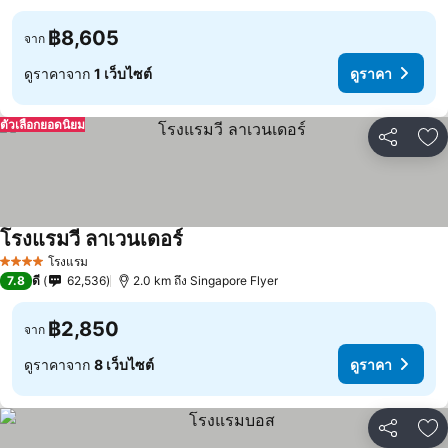
฿8,605
จาก
ดูราคาจาก
1 เว็บไซต์
ดูราคา
ตัวเลือกยอดนิยม
แชร์
เพ
โรงแรมวี ลาเวนเดอร์
โรงแรม
4 ดาว
7.8
ดี
62,536
2.0 km ถึง Singapore Flyer
฿2,850
จาก
ดูราคาจาก
8 เว็บไซต์
ดูราคา
แชร์
เพ