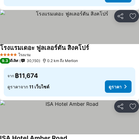
แชร์
เพ
โรงแรมเดอะ ฟูลเลอร์ตัน สิงคโปร์
โรงแรม
5 ดาว
9.3
ดีเลิศ
30,150
0.2 km ถึง Merlion
฿11,674
จาก
ดูราคาจาก
11 เว็บไซต์
ดูราคา
แชร์
เพ
ISA Hotel Amber Road