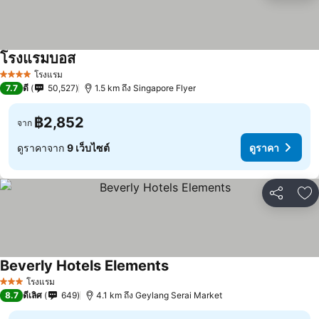
โรงแรมบอส
โรงแรม
4 ดาว
7.7
ดี
50,527
1.5 km ถึง Singapore Flyer
฿2,852
จาก
ดูราคาจาก
9 เว็บไซต์
ดูราคา
แชร์
เพ
Beverly Hotels Elements
โรงแรม
3 ดาว
8.7
ดีเลิศ
649
4.1 km ถึง Geylang Serai Market