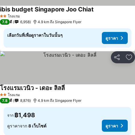
ibis budget Singapore Joo Chiat
โรงแรม
2 ดาว
7.8
ดี
6,958
4.9 km ถึง Singapore Flyer
เลือกวันที่เพื่อดูราคาในวันนั้นๆ
ดูราคา
แชร์
เพ
โรงแรมเวนิว - เดอะ ลิลลี่
โรงแรม
2 ดาว
7.8
ดี
8,876
4.9 km ถึง Singapore Flyer
฿1,498
จาก
ดูราคาจาก
8 เว็บไซต์
ดูราคา