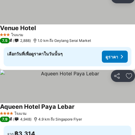
แชร์
เพ
Venue Hotel
โรงแรม
3 ดาว
7.5
ดี
2,888
1.0 km ถึง Geylang Serai Market
เลือกวันที่เพื่อดูราคาในวันนั้นๆ
ดูราคา
แชร์
เพ
Aqueen Hotel Paya Lebar
โรงแรม
4 ดาว
7.9
ดี
4,948
4.9 km ถึง Singapore Flyer
฿3,314
จาก