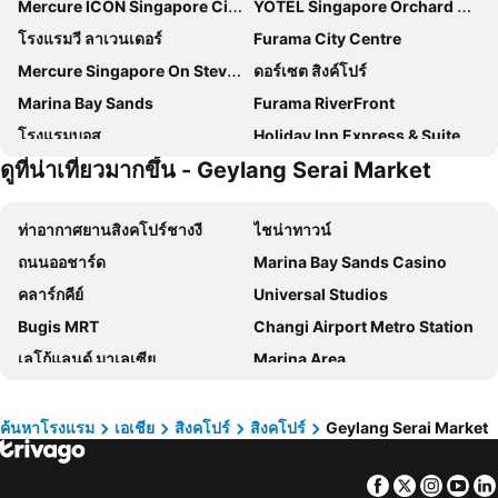
Mercure ICON Singapore City Centre
YOTEL Singapore Orchard Road
โรงแรมวี ลาเวนเดอร์
Furama City Centre
Mercure Singapore On Stevens
ดอร์เซต สิงค์โปร์
Marina Bay Sands
Furama RiverFront
โรงแรมบอส
Holiday Inn Express & Suites Singapore Novena By Ihg
ดูที่น่าเที่ยวมากขึ้น - Geylang Serai Market
Andaz Singapore, by Hyatt
Paradox Singapore
โรงแรมคาร์ลตัน ซิตี้ สิงคโปร์
Orchard Rendezvous Hotel by Far East Hospitality
ท่าอากาศยานสิงคโปร์ชางงี
ไชน่าทาวน์
ฮิลตัน การ์เดน อินน์ สิงคโปร์ เซรังกูน
Citadines Connect City Centre Singapore
ถนนออชาร์ด
Marina Bay Sands Casino
Travelodge Harbourfront Singapore
Hotel Mi Rochor
คลาร์กคีย์
Universal Studios
Hotel NuVe Urbane
โรงแรมเดอะ ฟูลเลอร์ตัน สิงคโปร์
Bugis MRT
Changi Airport Metro Station
ST Signature Chinatown
Holiday Inn Singapore Orchard City Centre By Ihg
เลโก้แลนด์ มาเลเซีย
Marina Area
Hotel Mi Bencoolen
Hotel Yan
Orchard Central
เซนโตซ่า
Hotel Chancellor@Orchard
Royal Plaza on Scotts
สิงค์โปร์เอ็กซ์โป
สถานีลาเวนเดอร์
Hotel 1900 Express Chinatown
โรงแรมคาร์ลตัน สิงคโปร์
ค้นหาโรงแรม
เอเชีย
สิงคโปร์
สิงคโปร์
Geylang Serai Market
Bayfront MRT Station
Geylang Serai Market
โรงแรมจี สิงคโปร์
Grand Park City Hall
Facebook
Twitter
Insta
Yo
มารีน่าเบย์แซนส์สไกย์พาร์ค
Kallang MRT Station
สวิสโซเทล เดอะ สแตมฟอร์ด สิงคโปร์
ST Signature Tanjong Pagar