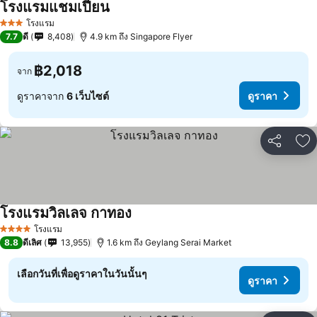
โรงแรมแชมเปี้ยน
โรงแรม
3 ดาว
7.7
ดี
8,408
4.9 km ถึง Singapore Flyer
฿2,018
จาก
ดูราคาจาก
6 เว็บไซต์
ดูราคา
แชร์
เพ
โรงแรมวิลเลจ กาทอง
โรงแรม
4 ดาว
8.8
ดีเลิศ
13,955
1.6 km ถึง Geylang Serai Market
เลือกวันที่เพื่อดูราคาในวันนั้นๆ
ดูราคา