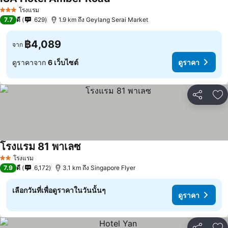
โรงแรม
3 ดาว
7.7
ดี
629
1.9 km ถึง Geylang Serai Market
฿4,089
จาก
ดูราคาจาก
6 เว็บไซต์
ดูราคา
แชร์
เพ
โรงแรม 81 พาเลซ
โรงแรม
2 ดาว
7.9
ดี
6,172
3.1 km ถึง Singapore Flyer
เลือกวันที่เพื่อดูราคาในวันนั้นๆ
ดูราคา