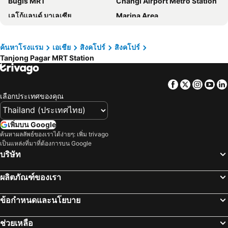
Bugis MRT
Changi Airport Metro Station
ST Signature Chinatown
Holiday Inn Singapore Orchard City Centre By Ihg
เลโก้แลนด์ มาเลเซีย
Marina Area
Hotel Mi Bencoolen
Hotel Yan
Orchard Central
เซนโตซ่า
Hotel Chancellor@Orchard
Royal Plaza on Scotts
สิงค์โปร์เอ็กซ์โป
Bayfront MRT Station
Hotel 1900 Express Chinatown
โรงแรมคาร์ลตัน สิงคโปร์
ค้นหาโรงแรม
เอเชีย
สิงคโปร์
สิงคโปร์
Tanjong Pagar MRT Station
สถานีลาเวนเดอร์
มารีน่าเบย์แซนส์สไกย์พาร์ค
โรงแรมจี สิงคโปร์
Grand Park City Hall
Geylang Serai Market
Tanjong Pagar MRT Station
สวิสโซเทล เดอะ สแตมฟอร์ด สิงคโปร์
ST Signature Tanjong Pagar
Facebook
Twitter
Insta
Yo
Orchard MRT Station
Kallang MRT Station
โรงแรมอะมารา สิงคโปร์
Crowne Plaza Changi Airport By Ihg
เลือกประเทศของคุณ
Chinatown Heritage Centre
Outram MRT Station
Dao by Dorsett AMTD Singapore
Capri by Fraser China Square, Singapore
Marina Bay Metro Station
Clarke Quay Metro Station
M Hotel Singapore City Centre
โรงแรมเจย์ลีน 1918
เพิ่มบน Google
Gardens by the Bay
บูกิส
ค้นหาผลลัพธ์ของเราได้ง่ายๆ: เพิ่ม trivago
ibis budget Singapore Ruby
Pan Pacific Singapore
เป็นแหล่งที่มาที่ต้องการบน Google
ลิตเติ้ลอินเดีย
Changi
คาปริ บาย เฟรเซอร์ ชางงี ซิตี้
โรงแรมโรเบิร์ตสัน คีย์
บริษัท
Merlion Park
Suntec City Mall
โรงแรมแอมบาสเดอร์ ทรานซิต เทอร์มินอล 2
Butternut Tree Hotel
ผลิตภัณฑ์ของเรา
Vivo City
Katong
The Ritz-Carlton, Millenia Singapore
Beverly Hotels Elements
Marina Bay Street Circuit
มัสยิดสุลตาน
โรงแรมโอเอเชีย ดาวน์ทาวน์ สิงคโปร์
Dusit Thani Laguna Singapore
ข้อกำหนดและนโยบาย
Buona Vista MRT Station
ท่าเรือสิงค์โปร์
โรงแรมแกรนด์ เซ็นทรัล
Hi Hotel Dot
ช่วยเหลือ
โบ็ทคีย์
Dhoby Ghaut Metro Station
โซฟิเทล สิงคโปร์ ซิตี้เซ็นเตอร์
Orchid Hotel