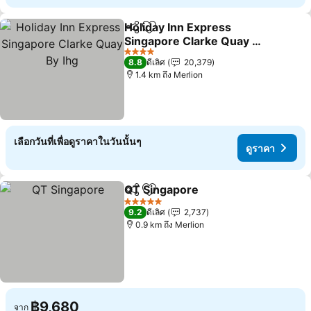
Holiday Inn Express
แชร์
เพิ่มในรายการโปรด
Singapore Clarke Quay By
Ihg
4 ดาว
8.8
ดีเลิศ
20,379
1.4 km ถึง Merlion
เลือกวันที่เพื่อดูราคาในวันนั้นๆ
ดูราคา
QT Singapore
แชร์
เพิ่มในรายการโปรด
5 ดาว
9.2
ดีเลิศ
2,737
0.9 km ถึง Merlion
฿9,680
จาก