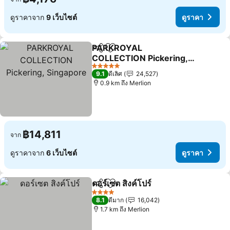
ดูราคาจาก
9 เว็บไซต์
ดูราคา
PARKROYAL
แชร์
เพิ่มในรายการโปรด
COLLECTION Pickering,
Singapore
5 ดาว
9.1
ดีเลิศ
24,527
0.9 km ถึง Merlion
฿14,811
จาก
ดูราคาจาก
6 เว็บไซต์
ดูราคา
ดอร์เซต สิงค์โปร์
แชร์
เพิ่มในรายการโปรด
4 ดาว
8.1
ดีมาก
16,042
1.7 km ถึง Merlion