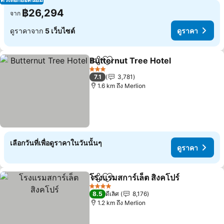
฿26,294
จาก
ดูราคาจาก
5 เว็บไซต์
ดูราคา
Butternut Tree Hotel
แชร์
เพิ่มในรายการโปรด
3 ดาว
7.1
3,781
1.6 km ถึง Merlion
เลือกวันที่เพื่อดูราคาในวันนั้นๆ
ดูราคา
โรงแรมสการ์เล็ต สิงคโปร์
แชร์
เพิ่มในรายการโปรด
4 ดาว
8.5
ดีเลิศ
8,176
1.2 km ถึง Merlion