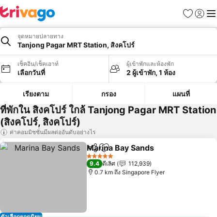
รายการโป
เข้าสู่ร
เมนู
จุดหมายปลายทาง
Tanjong Pagar MRT Station, สิงคโปร์
เช็คอิน/เช็คเอาท์
ผู้เข้าพักและห้องพัก
เลือกวันที่
2 ผู้เข้าพัก, 1 ห้อง
เรียงตาม
กรอง
แผนที่
ที่พักใน สิงคโปร์ ใกล้ Tanjong Pagar MRT Station
(สิงคโปร์, สิงคโปร์)
ค่าคอมมิชชั่นมีผลต่ออันดับอย่างไร
Marina Bay Sands
แชร์
เพิ่มในรายการโปรด
5 ดาว
9.4
ดีเลิศ
112,939
0.7 km ถึง Singapore Flyer
ตัวเลือกยอดนิยม