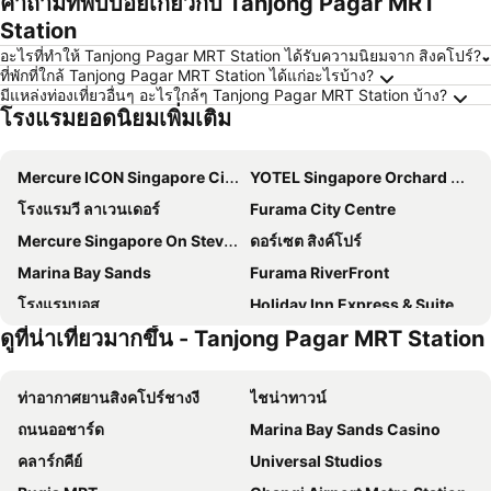
คำถามที่พบบ่อยเกี่ยวกับ Tanjong Pagar MRT
Station
อะไรที่ทำให้ Tanjong Pagar MRT Station ได้รับความนิยมจาก สิงคโปร์?
ที่พักที่ใกล้ Tanjong Pagar MRT Station ได้แก่อะไรบ้าง?
มีแหล่งท่องเที่ยวอื่นๆ อะไรใกล้ๆ Tanjong Pagar MRT Station บ้าง?
โรงแรมยอดนิยมเพิ่มเติม
Mercure ICON Singapore City Centre
YOTEL Singapore Orchard Road
โรงแรมวี ลาเวนเดอร์
Furama City Centre
Mercure Singapore On Stevens
ดอร์เซต สิงค์โปร์
Marina Bay Sands
Furama RiverFront
โรงแรมบอส
Holiday Inn Express & Suites Singapore Novena By Ihg
ดูที่น่าเที่ยวมากขึ้น - Tanjong Pagar MRT Station
Andaz Singapore, by Hyatt
Paradox Singapore
โรงแรมคาร์ลตัน ซิตี้ สิงคโปร์
Orchard Rendezvous Hotel by Far East Hospitality
ท่าอากาศยานสิงคโปร์ชางงี
ไชน่าทาวน์
ฮิลตัน การ์เดน อินน์ สิงคโปร์ เซรังกูน
Citadines Connect City Centre Singapore
ถนนออชาร์ด
Marina Bay Sands Casino
Travelodge Harbourfront Singapore
Hotel Mi Rochor
คลาร์กคีย์
Universal Studios
Hotel NuVe Urbane
โรงแรมเดอะ ฟูลเลอร์ตัน สิงคโปร์