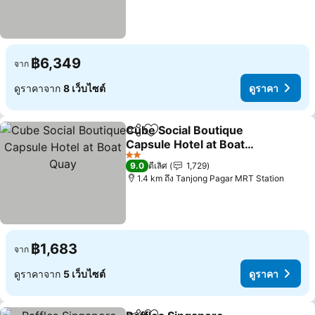
฿6,349
จาก
ดูราคาจาก
8 เว็บไซต์
ดูราคา
Cube Social Boutique
แชร์
เพิ่มในรายการโปรด
Capsule Hotel at Boat
Quay
2 ดาว
9.0
ดีเลิศ
1,729
1.4 km ถึง Tanjong Pagar MRT Station
฿1,683
จาก
ดูราคาจาก
5 เว็บไซต์
ดูราคา