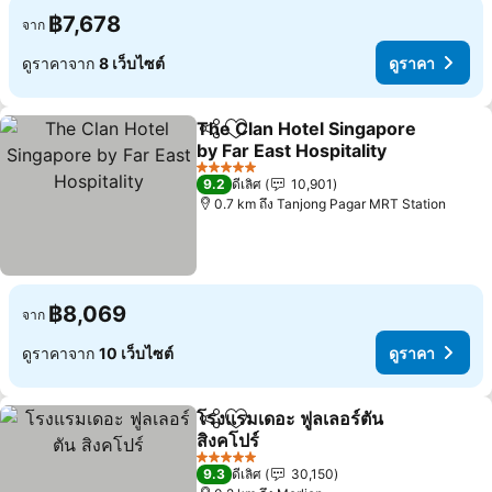
฿7,678
จาก
ดูราคาจาก
8 เว็บไซต์
ดูราคา
The Clan Hotel Singapore
แชร์
เพิ่มในรายการโปรด
by Far East Hospitality
5 ดาว
9.2
ดีเลิศ
10,901
0.7 km ถึง Tanjong Pagar MRT Station
฿8,069
จาก
ดูราคาจาก
10 เว็บไซต์
ดูราคา
โรงแรมเดอะ ฟูลเลอร์ตัน
แชร์
เพิ่มในรายการโปรด
สิงคโปร์
5 ดาว
9.3
ดีเลิศ
30,150