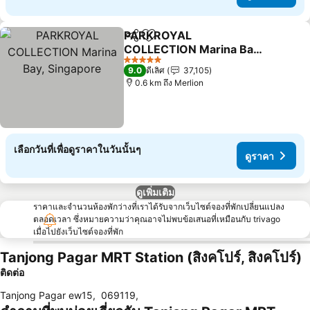
PARKROYAL
แชร์
เพิ่มในรายการโปรด
COLLECTION Marina Bay,
Singapore
5 ดาว
9.0
ดีเลิศ
37,105
0.6 km ถึง Merlion
เลือกวันที่เพื่อดูราคาในวันนั้นๆ
ดูราคา
ดูเพิ่มเติม
ราคาและจำนวนห้องพักว่างที่เราได้รับจากเว็บไซต์จองที่พักเปลี่ยนแปลง
ตลอดเวลา ซึ่งหมายความว่าคุณอาจไม่พบข้อเสนอที่เหมือนกับ trivago
เมื่อไปยังเว็บไซต์จองที่พัก
Tanjong Pagar MRT Station (สิงคโปร์, สิงคโปร์)
ติดต่อ
Tanjong Pagar ew15
,
069119
,