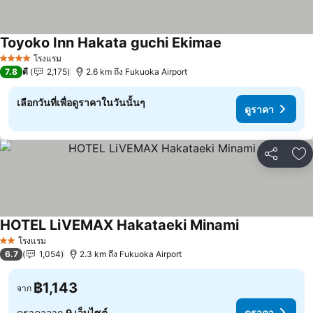
Toyoko Inn Hakata guchi Ekimae
ดูราคา
โรงแรม
4 ดาว
7.8
ดี
2,175
2.6 km ถึง Fukuoka Airport
เลือกวันที่เพื่อดูราคาในวันนั้นๆ
ดูราคา
แชร์
เพ
HOTEL LiVEMAX Hakataeki Minami
ดูราคา
โรงแรม
2 ดาว
6.7
1,054
2.3 km ถึง Fukuoka Airport
฿1,143
จาก
ดูราคาจาก
9 เว็บไซต์
ดูราคา