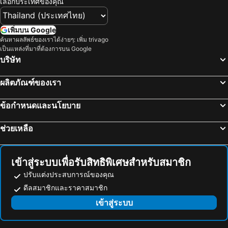
เลือกประเทศของคุณ
Fukuoka Yafuoku Dome
Kirishima Hot Spring
Sutton Hotel Hakata City
KOKO HOTEL Fukuoka Tenjin
Chiyo-Kenchoguchi Station
Nakasu-Kawabata Station
The OneFive Fukuoka Tenjin
โรงแรมสกาย คอร์ท ฮาคาตะ
เพิ่มบน Google
Marine Messe Fukuoka
Tojinmachi Station
ค้นหาผลลัพธ์ของเราได้ง่ายๆ: เพิ่ม trivago
Cross Life Hakata Tenjin
Nest Hotel Hakata Station
เป็นแหล่งที่มาที่ต้องการบน Google
Kumamoto Airport
Higashihie Station
Daiwa Roynet Hotel Hakata Reisen PREMIER
The Millennials Fukuoka
บริษัท
Hakozaki Station
Hakozaki Miyamae Station
The Luigans Spa and Resort
โรงแรมเพรสซิเดนท์ ฮาคาตะ
ผลิตภัณฑ์ของเรา
Acros Fukuoka
Elgala Hall
Oriental Hotel Fukuoka Hakata Station
APA Hotel Fukuoka Tenjin Nishi
Nishitetsu Hirao Station
Yakuin Station
The358 SORA
โรงแรมคลิโอ คอร์ท ฮากาตะ
ข้อกำหนดและนโยบาย
Fukuoka Convention Center
Nishitetsu Hall
The Gate Hotel Fukuoka By Hulic
Plaza Hotel Premier
ช่วยเหลือ
Fukuoka Kokusai Center
Kurosaki Station
Enzo Fukuoka
Hotel Front Inn Fukuoka Airport
Ina Ski Area
Sakurai Futamigaura
Hotel GranView Fukuoka Airport
Hotel Nexus Hakatasanno
Ogiyama Cherry blossom Garden
Yusuraume
THE BASICS FUKUOKA
Eruza HAKATA エルザ博多
เข้าสู่ระบบเพื่อรับสิทธิพิเศษสำหรับสมาชิก
Kyushu National Museum
Itsukushima Jinja
Hotel Halrotto Fukuoka Hakata
Hotel Hulaton Fukuoka Hakata
ปรับแต่งประสบการณ์ของคุณ
Space World
Kumamoto Chuo Ward
ดีลสมาชิกและราคาสมาชิก
KOKO HOTEL Hakata shinkansenguchi
JR Kyushu Blossom Fukuoka
Meinohama Station
เข้าสู่ระบบ
Miyako Hotel Hakata
TKP Sunlife Hotel
Hotellivemax Hakata-ekimae
The BREAKFAST HOTEL Fukuoka Nakasu