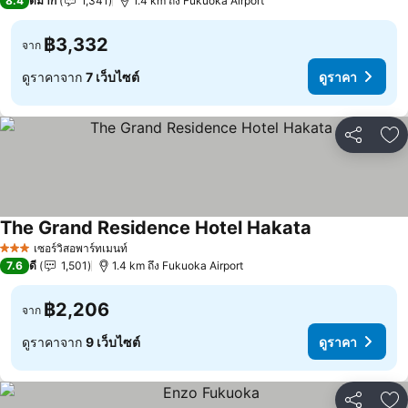
8.4
ดีมาก
1,341
1.4 km ถึง Fukuoka Airport
฿3,332
จาก
ดูราคาจาก
7 เว็บไซต์
ดูราคา
แชร์
เพ
The Grand Residence Hotel Hakata
ดูราคา
เซอร์วิสอพาร์ทเมนท์
3 ดาว
7.6
ดี
1,501
1.4 km ถึง Fukuoka Airport
฿2,206
จาก
ดูราคาจาก
9 เว็บไซต์
ดูราคา