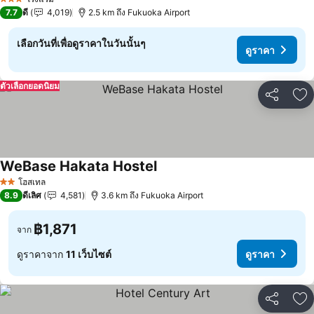
3 ดาว
7.7
ดี
4,019
2.5 km ถึง Fukuoka Airport
เลือกวันที่เพื่อดูราคาในวันนั้นๆ
ดูราคา
ตัวเลือกยอดนิยม
แชร์
เพ
WeBase Hakata Hostel
ดูราคา
โฮสเทล
2 ดาว
8.9
ดีเลิศ
4,581
3.6 km ถึง Fukuoka Airport
฿1,871
จาก
ดูราคาจาก
11 เว็บไซต์
ดูราคา
แชร์
เพ