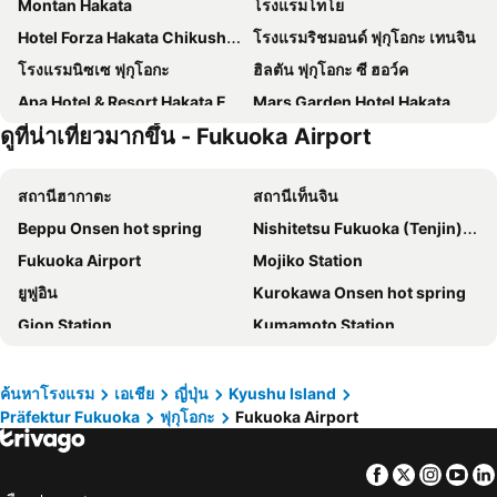
Montan Hakata
โรงแรมโทโย
Hotel Forza Hakata Chikushi-Guchi Ⅰ
โรงแรมริชมอนด์ ฟุกุโอกะ เทนจิน
โรงแรมนิซเซ ฟุกุโอกะ
ฮิลตัน ฟุกุโอกะ ซี ฮอว์ค
Apa Hotel & Resort Hakata Ekihigashi
Mars Garden Hotel Hakata
ดูที่น่าเที่ยวมากขึ้น - Fukuoka Airport
Hotel Vista Fukuoka Nakasu-Kawabata
EN HOTEL Hakata
โรงแรมเฮย์วะได โอเทมน
โรงแรมเฮย์วาได อาราโตะ
สถานีฮากาตะ
สถานีเท็นจิน
Hotel Livemax Fukuokatenjin West
Hakata Green Hotel No.1
Beppu Onsen hot spring
Nishitetsu Fukuoka (Tenjin) Station
Hotel Oriental Express Fukuoka Nakasu Kawabata
Reisenkaku Kawabata
Fukuoka Airport
Mojiko Station
Fukuoka Toei Hotel
HOTEL Third Place Hakata
ยูฟูอิน
Kurokawa Onsen hot spring
เดอะ บี ฮาคาตะ
EIWA PLACE HOTEL HAKATA
Gion Station
Kumamoto Station
Apa Hotel Hakata Gion Ekimae
Hotel La Foresta By Rigna
Hataka
Kurume Station
โรงแรมฮกเกะ คลับ ฟุกุโอกะ
APA Hotel Hakata Higashihieekimae
Kokura Station
Miyajima
Hotel WBF Grande Hakata
Apa Hotel Hakata Eki Chikushiguchi
ค้นหาโรงแรม
เอเชีย
ญี่ปุ่น
Kyushu Island
Präfektur Fukuoka
ฟุกุโอกะ
Fukuoka Airport
Saga Station
Huis Ten Bosch
Via Inn. Hakataguchi Ekimae
Hotel Oriental Express Fukuoka Tenjin
Nagasaki Station
Yufuin
N33 Hakata Sta East
Hotel Livemax Fukuoka Tenjin
Facebook
Twitter
Insta
Yo
Canal City Hakata
Minami Fukuoka Station
Hotel Monte Hermana Fukuoka
Henn na Hotel Fukuoka Hakata