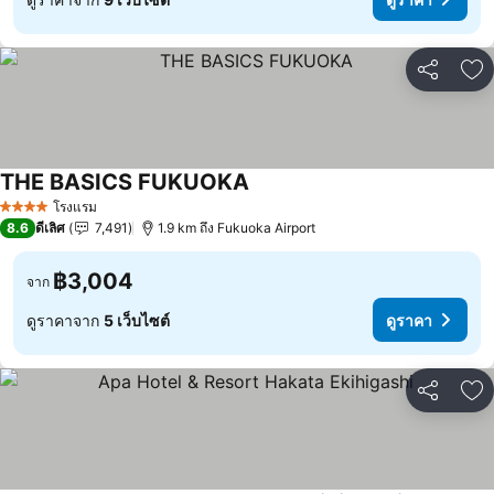
แชร์
เพ
THE BASICS FUKUOKA
ดูราคา
โรงแรม
4 ดาว
8.6
ดีเลิศ
7,491
1.9 km ถึง Fukuoka Airport
฿3,004
จาก
ดูราคาจาก
5 เว็บไซต์
ดูราคา
แชร์
เพ