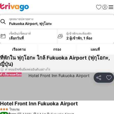
รายการโป
เข้าสู่ร
เมนู
จุดหมายปลายทาง
Fukuoka Airport, ฟุกุโอกะ
เช็คอิน/เช็คเอาท์
ผู้เข้าพักและห้องพัก
เลือกวันที่
2 ผู้เข้าพัก, 1 ห้อง
เรียงตาม
กรอง
แผนที่
ที่พักใน ฟุกุโอกะ ใกล้ Fukuoka Airport (ฟุกุโอกะ,
ญี่ปุ่น)
ค่าคอมมิชชั่นมีผลต่ออันดับอย่างไร
ตัวเลือกยอดนิยม
แชร์
เพ
Hotel Front Inn Fukuoka Airport
ดูราคา
โรงแรม
3 ดาว