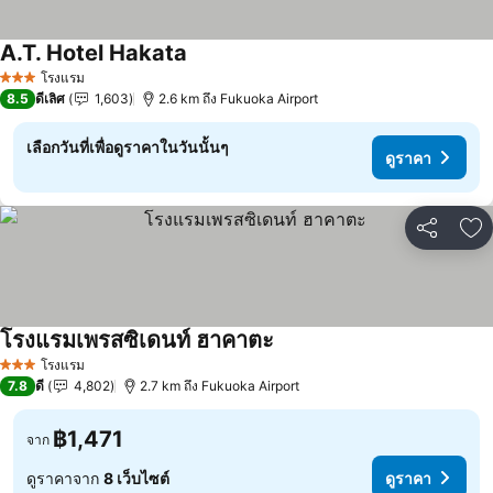
A.T. Hotel Hakata
ดูราคา
โรงแรม
3 ดาว
8.5
ดีเลิศ
1,603
2.6 km ถึง Fukuoka Airport
เลือกวันที่เพื่อดูราคาในวันนั้นๆ
ดูราคา
แชร์
เพ
โรงแรมเพรสซิเดนท์ ฮาคาตะ
ดูราคา
โรงแรม
3 ดาว
7.8
ดี
4,802
2.7 km ถึง Fukuoka Airport
฿1,471
จาก
ดูราคาจาก
8 เว็บไซต์
ดูราคา