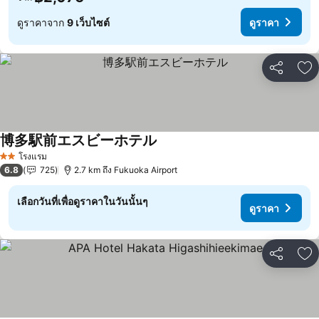
ดูราคาจาก
9 เว็บไซต์
ดูราคา
แชร์
เพ
博多駅前エスビーホテル
ดูราคา
โรงแรม
2 ดาว
6.8
725
2.7 km ถึง Fukuoka Airport
เลือกวันที่เพื่อดูราคาในวันนั้นๆ
ดูราคา
แชร์
เพ