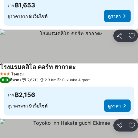
฿1,653
จาก
ดูราคาจาก
8 เว็บไซต์
ดูราคา
แชร์
เพ
โรงแรมคลิโอ คอร์ท ฮากาตะ
ดูราคา
โรงแรม
3 ดาว
8.0
ดีมาก
7,621
2.3 km ถึง Fukuoka Airport
฿2,156
จาก
ดูราคาจาก
9 เว็บไซต์
ดูราคา
แชร์
เพ