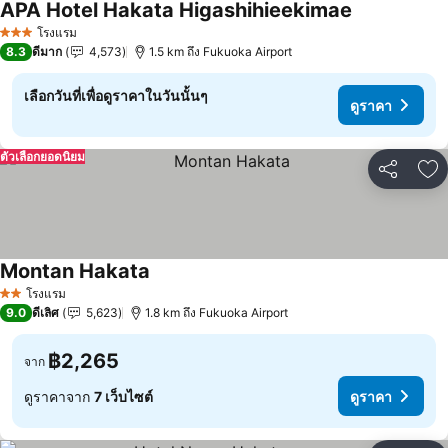
APA Hotel Hakata Higashihieekimae
ดูราคา
โรงแรม
3 ดาว
8.3
ดีมาก
4,573
1.5 km ถึง Fukuoka Airport
เลือกวันที่เพื่อดูราคาในวันนั้นๆ
ดูราคา
ตัวเลือกยอดนิยม
แชร์
เพ
Montan Hakata
ดูราคา
โรงแรม
2 ดาว
9.0
ดีเลิศ
5,623
1.8 km ถึง Fukuoka Airport
฿2,265
จาก
ดูราคาจาก
7 เว็บไซต์
ดูราคา