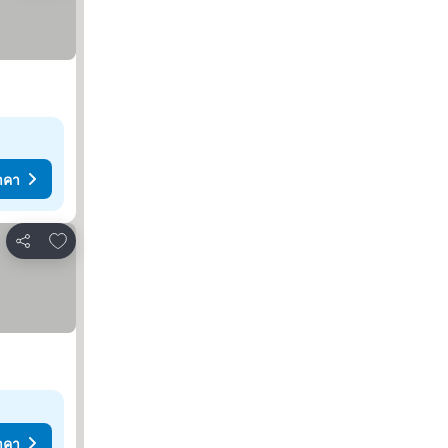
าคา
เพิ่มในรายการโปรด
แชร์
าคา