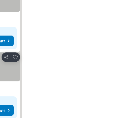
าคา
เพิ่มในรายการโปรด
แชร์
าคา