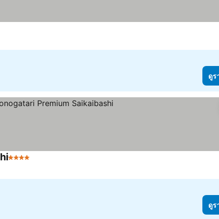
ดูร
hi
4 ดาว
ดูร