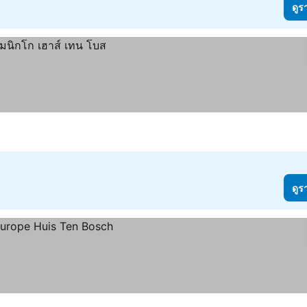
ดูร
ดูร