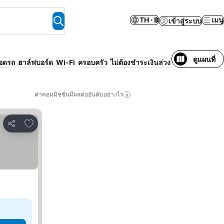
TH · ฿
เมนู
เข้าสู่ระบบ
ดูแผนที่
จอดรถ
ฮาล์ฟบอร์ด
Wi-Fi
ครอบครัว
ไม่ต้องชำระเงินล่วงหน้า
เซอร์วิสอพา
ค่าคอมมิชชั่นมีผลต่ออันดับอย่างไร
เพิ่มในรายการโปรด
แชร์