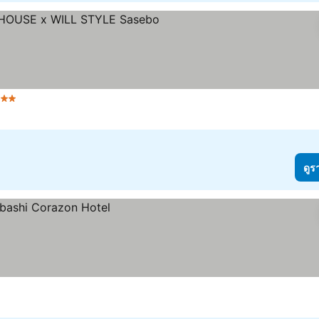
 ดาว
ดูร