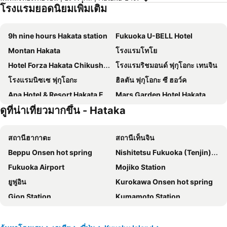
โรงแรมยอดนิยมเพิ่มเติม
9h nine hours Hakata station
Fukuoka U-BELL Hotel
Montan Hakata
โรงแรมโทโย
Hotel Forza Hakata Chikushi-Guchi Ⅰ
โรงแรมริชมอนด์ ฟุกุโอกะ เทนจิน
โรงแรมนิซเซ ฟุกุโอกะ
ฮิลตัน ฟุกุโอกะ ซี ฮอว์ค
Apa Hotel & Resort Hakata Ekihigashi
Mars Garden Hotel Hakata
ดูที่น่าเที่ยวมากขึ้น - Hataka
Hotel Vista Fukuoka Nakasu-Kawabata
EN HOTEL Hakata
โรงแรมเฮย์วะได โอเทมน
โรงแรมเฮย์วาได อาราโตะ
สถานีฮากาตะ
สถานีเท็นจิน
Hotel Livemax Fukuokatenjin West
Hakata Green Hotel No.1
Beppu Onsen hot spring
Nishitetsu Fukuoka (Tenjin) Station
Hotel Oriental Express Fukuoka Nakasu Kawabata
Reisenkaku Kawabata
Fukuoka Airport
Mojiko Station
Fukuoka Toei Hotel
HOTEL Third Place Hakata
ยูฟูอิน
Kurokawa Onsen hot spring
เดอะ บี ฮาคาตะ
EIWA PLACE HOTEL HAKATA
Gion Station
Kumamoto Station
Apa Hotel Hakata Gion Ekimae
Hotel La Foresta By Rigna
Hataka
Kurume Station
โรงแรมฮกเกะ คลับ ฟุกุโอกะ
APA Hotel Hakata Higashihieekimae
Kokura Station
Miyajima
Hotel WBF Grande Hakata
Apa Hotel Hakata Eki Chikushiguchi