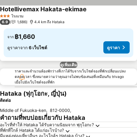
Hotellivemax Hakata-ekimae
โรงแรม
3 ดาว
6.9
1,686
4.4 km ถึง Hataka
฿1,660
จาก
ดูราคาจาก
6 เว็บไซต์
ดูราคา
ดูเพิ่มเติม
ราคาและจำนวนห้องพักว่างที่เราได้รับจากเว็บไซต์จองที่พักเปลี่ยนแปลง
ตลอดเวลา ซึ่งหมายความว่าคุณอาจไม่พบข้อเสนอที่เหมือนกับ trivago
เมื่อไปยังเว็บไซต์จองที่พัก
Hataka (ฟุกุโอกะ, ญี่ปุ่น)
ติดต่อ
Middle of Fukuoka-ken
,
812-0000
,
คำถามที่พบบ่อยเกี่ยวกับ Hataka
อะไรที่ทำให้ Hataka ได้รับความนิยมจาก ฟุกุโอกะ?
ที่พักที่ใกล้ Hataka ได้แก่อะไรบ้าง?
มีแหล่งท่องเที่ยวอื่นๆ อะไรใกล้ๆ Hataka บ้าง?