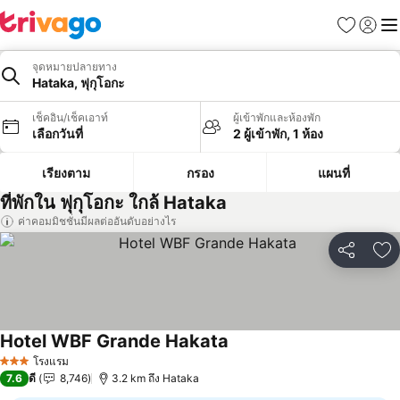
รายการโป
เข้าสู่ร
เมนู
จุดหมายปลายทาง
Hataka, ฟุกุโอกะ
เช็คอิน/เช็คเอาท์
ผู้เข้าพักและห้องพัก
เลือกวันที่
2 ผู้เข้าพัก, 1 ห้อง
เรียงตาม
กรอง
แผนที่
ที่พักใน ฟุกุโอกะ ใกล้ Hataka
ค่าคอมมิชชั่นมีผลต่ออันดับอย่างไร
แชร์
เพ
Hotel WBF Grande Hakata
โรงแรม
3 ดาว
7.6
ดี
8,746
3.2 km ถึง Hataka