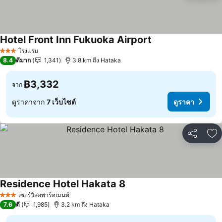
Hotel Front Inn Fukuoka Airport
โรงแรม
3 ดาว
8.4
ดีมาก
1,341
3.8 km ถึง Hataka
฿3,332
จาก
ดูราคาจาก
7 เว็บไซต์
ดูราคา
แชร์
เพ
Residence Hotel Hakata 8
เซอร์วิสอพาร์ทเมนท์
3 ดาว
7.6
ดี
1,985
3.2 km ถึง Hataka