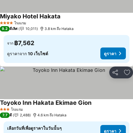
Miyako Hotel Hakata
โรงแรม
4 ดาว
9.2
ดีเลิศ
10,011
3.8 km ถึง Hataka
฿7,562
จาก
ดูราคาจาก
10 เว็บไซต์
ดูราคา
แชร์
เพ
Toyoko Inn Hakata Ekimae Gion
โรงแรม
3 ดาว
7.7
ดี
2,488
4.6 km ถึง Hataka
เลือกวันที่เพื่อดูราคาในวันนั้นๆ
ดูราคา