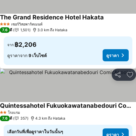
The Grand Residence Hotel Hakata
เซอร์วิสอพาร์ทเมนท์
3 ดาว
7.6
ดี
1,501
3.0 km ถึง Hataka
฿2,206
จาก
ดูราคาจาก
9 เว็บไซต์
ดูราคา
แชร์
เพ
Quintessahotel Fukuokawatanabedouri Comic&books
โรงแรม
2 ดาว
7.6
ดี
357
4.3 km ถึง Hataka
เลือกวันที่เพื่อดูราคาในวันนั้นๆ
ดูราคา