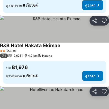
ดูราคาจาก
8 เว็บไซต์
ดูราคา
แชร์
เพ
R&B Hotel Hakata Ekimae
โรงแรม
2 ดาว
7.1
2,623
4.0 km ถึง Hataka
฿1,976
จาก
ดูราคาจาก
6 เว็บไซต์
ดูราคา
แชร์
เพ