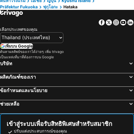
ค้นหาโรงแรม
เอเชีย
ญี่ปุ่น
Kyushu Island
Präfektur Fukuoka
ฟุกุโอกะ
Hataka
Saga Station
Huis Ten Bosch
Via Inn. Hakataguchi Ekimae
Hotel Oriental Express Fukuoka Tenjin
Nagasaki Station
Yufuin
N33 Hakata Sta East
Hotel Livemax Fukuoka Tenjin
Facebook
Twitter
Insta
Yo
Minami Fukuoka Station
Canal City Hakata
Hotel Monte Hermana Fukuoka
Henn na Hotel Fukuoka Hakata
เลือกประเทศของคุณ
Fukuoka Yafuoku Dome
Kirishima Hot Spring
Sutton Hotel Hakata City
KOKO HOTEL Fukuoka Tenjin
Nakasu-Kawabata Station
Chiyo-Kenchoguchi Station
The OneFive Fukuoka Tenjin
โรงแรมสกาย คอร์ท ฮาคาตะ
เพิ่มบน Google
Marine Messe Fukuoka
Tojinmachi Station
ค้นหาผลลัพธ์ของเราได้ง่ายๆ: เพิ่ม trivago
Cross Life Hakata Tenjin
Nest Hotel Hakata Station
เป็นแหล่งที่มาที่ต้องการบน Google
Kumamoto Airport
Zasshonokuma Station
Daiwa Roynet Hotel Hakata Reisen PREMIER
The Millennials Fukuoka
บริษัท
Higashihie Station
Nishitetsu Hirao Station
The Luigans Spa and Resort
โรงแรมเพรสซิเดนท์ ฮาคาตะ
ผลิตภัณฑ์ของเรา
Yakuin Station
Elgala Hall
Oriental Hotel Fukuoka Hakata Station
APA Hotel Fukuoka Tenjin Nishi
Acros Fukuoka
Nishitetsu Hall
The358 SORA
โรงแรมคลิโอ คอร์ท ฮากาตะ
ข้อกำหนดและนโยบาย
Hakozaki Station
Hakozaki Miyamae Station
The Gate Hotel Fukuoka By Hulic
Plaza Hotel Premier
ช่วยเหลือ
Fukuoka Convention Center
Chirinchirin ice cream
Hotel Nexus Hakatasanno
A.T. Hotel Hakata
Yusuraume
Amakusa Airfield
Green Rich Hotel Nishitetsu Ohashi Ekimae
南福岡グリーンホテル-Minami Fukuoka Green Hotel
Oita Station
Suizenji Jojuen Garden
Eruza HAKATA エルザ博多
HOTEL LiVEMAX Hakataeki Minami
เข้าสู่ระบบเพื่อรับสิทธิพิเศษสำหรับสมาชิก
Ohori Park
West Japan General Exhibition Center
Route-Inn Hakata Ekiminami
Toyoko Inn Hakata-eki Minami
ปรับแต่งประสบการณ์ของคุณ