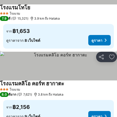
โรงแรมโทโย
โรงแรม
3 ดาว
7.9
ดี
15,321
3.9 km ถึง Hataka
฿1,653
จาก
ดูราคาจาก
8 เว็บไซต์
ดูราคา
แชร์
เพ
โรงแรมคลิโอ คอร์ท ฮากาตะ
โรงแรม
3 ดาว
8.0
ดีมาก
7,621
3.8 km ถึง Hataka
฿2,156
จาก
ดูราคาจาก
9 เว็บไซต์
ดูราคา