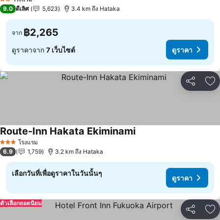
2 ดาว
9.0
ดีเลิศ
5,623
3.4 km ถึง Hataka
฿2,265
จาก
ดูราคาจาก
7 เว็บไซต์
ดูราคา
แชร์
เพ
Route-Inn Hakata Ekiminami
โรงแรม
3 ดาว
6.9
1,759
3.2 km ถึง Hataka
เลือกวันที่เพื่อดูราคาในวันนั้นๆ
ดูราคา
ตัวเลือกยอดนิยม
แชร์
เพ