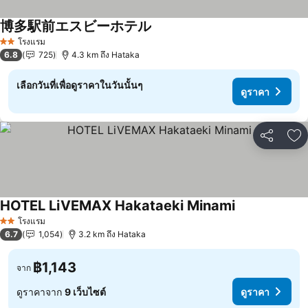
博多駅前エスビーホテル
โรงแรม
2 ดาว
6.8
725
4.3 km ถึง Hataka
เลือกวันที่เพื่อดูราคาในวันนั้นๆ
ดูราคา
แชร์
เพ
HOTEL LiVEMAX Hakataeki Minami
โรงแรม
2 ดาว
6.7
1,054
3.2 km ถึง Hataka
฿1,143
จาก
ดูราคาจาก
9 เว็บไซต์
ดูราคา