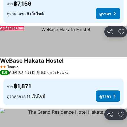
฿7,156
จาก
ดูราคาจาก
8 เว็บไซต์
ดูราคา
ตัวเลือกยอดนิยม
แชร์
เพ
WeBase Hakata Hostel
โฮสเทล
2 ดาว
8.9
ดีเลิศ
4,581
5.3 km ถึง Hataka
฿1,871
จาก
ดูราคาจาก
11 เว็บไซต์
ดูราคา
แชร์
เพ