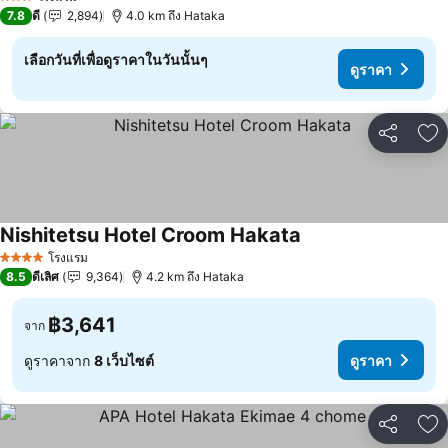
3 ดาว
7.8
ดี
2,894
4.0 km ถึง Hataka
เลือกวันที่เพื่อดูราคาในวันนั้นๆ
ดูราคา
แชร์
เพ
Nishitetsu Hotel Croom Hakata
โรงแรม
4 ดาว
8.5
ดีเลิศ
9,364
4.2 km ถึง Hataka
฿3,641
จาก
ดูราคาจาก
8 เว็บไซต์
ดูราคา
แชร์
เพ