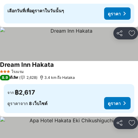
เลือกวันที่เพื่อดูราคาในวันนั้นๆ
ดูราคา
แชร์
เพ
Dream Inn Hakata
โรงแรม
3 ดาว
8.9
ดีเลิศ
2,628
3.4 km ถึง Hataka
฿2,617
จาก
ดูราคาจาก
8 เว็บไซต์
ดูราคา
แชร์
เพ