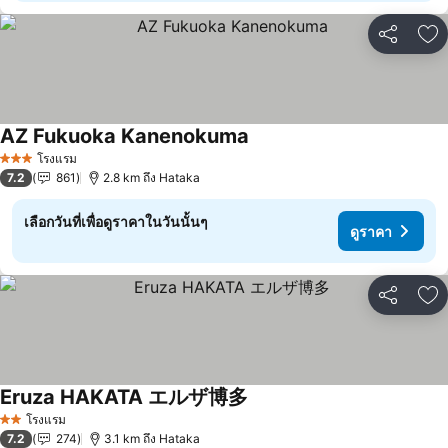
แชร์
เพ
AZ Fukuoka Kanenokuma
โรงแรม
3 ดาว
7.2
861
2.8 km ถึง Hataka
เลือกวันที่เพื่อดูราคาในวันนั้นๆ
ดูราคา
แชร์
เพ
Eruza HAKATA エルザ博多
โรงแรม
2 ดาว
7.2
274
3.1 km ถึง Hataka