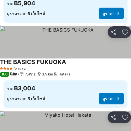
฿5,904
จาก
ดูราคาจาก
6 เว็บไซต์
ดูราคา
แชร์
เพ
THE BASICS FUKUOKA
โรงแรม
4 ดาว
8.6
ดีเลิศ
7,491
3.5 km ถึง Hataka
฿3,004
จาก
ดูราคาจาก
5 เว็บไซต์
ดูราคา
แชร์
เพ