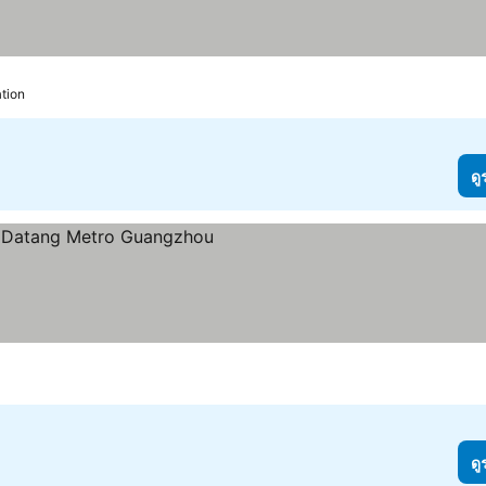
tion
ดู
ดู