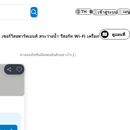
TH · ฿
เมนู
เข้าสู่ระบบ
ดูแผนที่
เซอร์วิสอพาร์ทเมนท์
สระว่ายน้ำ
รีสอร์ท
Wi-Fi
เครื่องปรับอากาศ
ไม่ต้อ
ค่าคอมมิชชั่นมีผลต่ออันดับอย่างไร
เพิ่มในรายการโปรด
แชร์