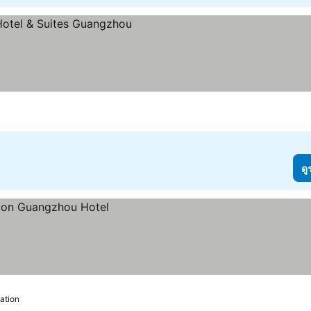
ดู
ation