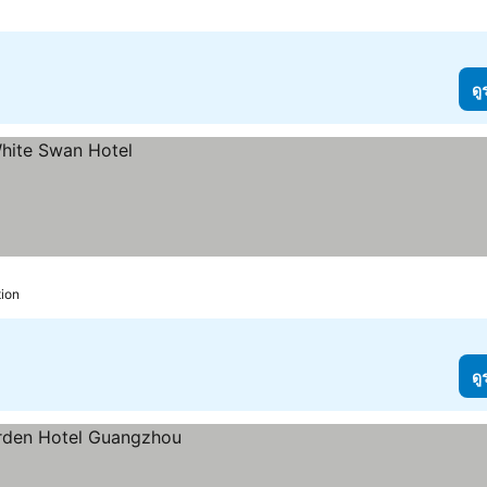
ดู
tion
ดู