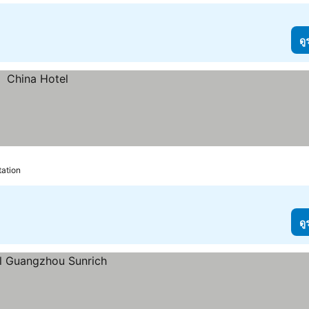
ดู
tation
ดู