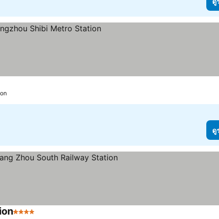
ดู
ราคา
ion
ดู
ion
4 ดาว
ดูราคา