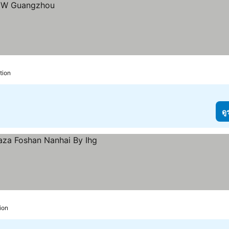
tion
ดู
ion