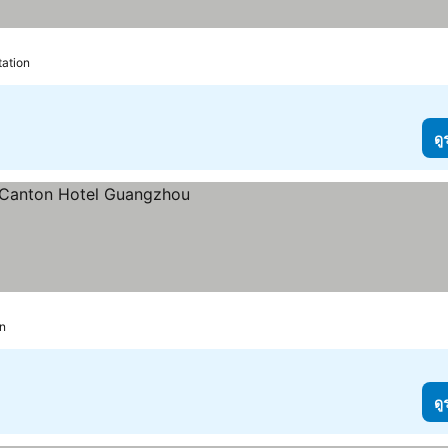
tation
ดู
on
ดู