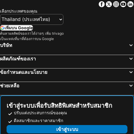
Facebook
Twitter
Insta
Yo
International Airport Macau
หลานไกวฟง
เลือกประเทศของคุณ
Central Metro Station
สถานีรถไฟฟ้าจอร์แดน
Tung Chung
Kwun Tong
เพิ่มบน Google
Shenzhen Bao''an International Airport
ถนนนาธาน
ค้นหาผลลัพธ์ของเราได้ง่ายๆ: เพิ่ม trivago
เป็นแหล่งที่มาที่ต้องการบน Google
East Tsim Sha Tsui Metro Station
Tuen Mun
บริษัท
Asia World Expo Center
นิวเทอริทอรีส์
ผลิตภัณฑ์ของเรา
Tung Chung Metro Station
Sheung Wan Metro Station
MTR - Mass Transit Railway
North Point Metro Station
ข้อกำหนดและนโยบาย
Sha Tin
HKU Metro Station
ช่วยเหลือ
Guangzhou east railway station
Lai King Metro Station
Kowloon Tong
Mong Kok East Metro Station
เทมเพิลสตรีทไนท์มาร์เกต
Hong Kong Metro Station
เข้าสู่ระบบเพื่อรับสิทธิพิเศษสำหรับสมาชิก
HKTDC Hong Kong International Medical Devices & Supplies Fair
ฮ่องกงสเตเดียม
ปรับแต่งประสบการณ์ของคุณ
คาสิโนลิสบัว
Yuexiu District
ดีลสมาชิกและราคาสมาชิก
Liwan District
อำเภอBaiyun
เข้าสู่ระบบ