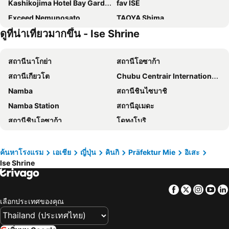
Kashikojima Hotel Bay Garden
fav ISE
Exceed Nemunosato
TAOYA Shima
ดูที่น่าเที่ยวมากขึ้น - Ise Shrine
โรงแรมชิมา สเปน มูรา
Toyoko Inn Iseshi Eki
Comfort Hotel ERA Ise
Ise City Hotel
สถานีนาโกย่า
สถานีโอซาก้า
Tabist Asanokan Annex Iroha Ise
สถานีเกียวโต
Chubu Centrair International Airport
Namba
สถานีชินไซบาชิ
Namba Station
สถานีอุเมดะ
สถานีชินโอซาก้า
โดทงโบริ
Shinsaibashi
Honmachi Station
Hida Takayama Onsen hot spring
Kawaguchiko
ค้นหาโรงแรม
เอเชีย
ญี่ปุ่น
คินกิ
Präfektur Mie
อิเสะ
Ise Shrine
สถานีซากาเอะ
สนามบินนานาชาติคันไซ
Biwako Valley Ski Resort
Dotonbori
Facebook
Twitter
Insta
Yo
Ebisubashisuji Shopping Arcade
Osaka Castle
เลือกประเทศของคุณ
บ่อน้ำพุร้อนเกโระ
สถานีเทนโนจิ
Japan Mint
ยนเวอรแซลสตดโอญปน