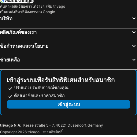
เพิ่มบน Google
สถานทีโทโยตะชิ
Sannomiya Station
ค้นหาผลลัพธ์ของเราได้ง่ายๆ: เพิ่ม trivago
เป็นแหล่งที่มาที่ต้องการบน Google
สถานีโกเบ ซันโนมิยะ
Fukui Station
บริษัท
Chūbu Centrair International Airport
ปราสาทนิโจ
ผลิตภัณฑ์ของเรา
Kyobashi Station
Suzuka Circuit
Shin Kobe Station
Shizuoka Station
ข้อกำหนดและนโยบาย
Nara Park
Sakyo
ช่วยเหลือ
Itami Airport
บ่อน้ำร้อนอารีมะ
Nabana no Sato
Chikusa
Osaka International House Foundation
Nanba Grand Kagetsu
เข้าสู่ระบบเพื่อรับสิทธิพิเศษสำหรับสมาชิก
Namba City
International Airport Osaka
ปรับแต่งประสบการณ์ของคุณ
Rinku Town Station
Awaji Island
ดีลสมาชิกและราคาสมาชิก
Himeji Station
Kashikojima Station
เข้าสู่ระบบ
Nagashima Spa Land
Kanayama Station
Ise Shrine
Sun Arena
trivago N.V.
, Kesselstraße 5 – 7, 40221 Düsseldorf, Germany
Sacred Sites and Pilgrimage Routes in the Kii Mountain Range
Toba Aquarium
Copyright 2026 trivago | สงวนลิขสิทธิ์.