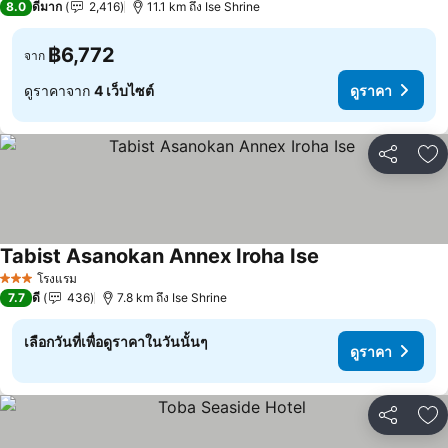
8.0
ดีมาก
2,416
11.1 km ถึง Ise Shrine
฿6,772
จาก
ดูราคาจาก
4 เว็บไซต์
ดูราคา
แชร์
เพ
Tabist Asanokan Annex Iroha Ise
ดูราคา
โรงแรม
3 ดาว
7.7
ดี
436
7.8 km ถึง Ise Shrine
เลือกวันที่เพื่อดูราคาในวันนั้นๆ
ดูราคา
แชร์
เพ