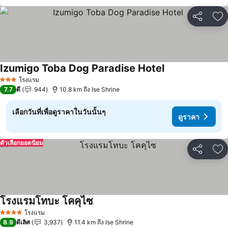
แชร์
เพ
Izumigo Toba Dog Paradise Hotel
ดูราคา
โรงแรม
3 ดาว
7.7
ดี
944
10.8 km ถึง Ise Shrine
เลือกวันที่เพื่อดูราคาในวันนั้นๆ
ดูราคา
ตัวเลือกยอดนิยม
แชร์
เพ
โรงแรมโทบะ โคคุไซ
ดูราคา
โรงแรม
4 ดาว
8.9
ดีเลิศ
3,937
11.4 km ถึง Ise Shrine