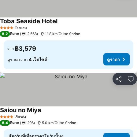
Toba Seaside Hotel
ดูราคา
โรงแรม
4 ดาว
8.2
ดีมาก
2,568
11.8 km ถึง Ise Shrine
฿3,579
จาก
ดูราคาจาก
4 เว็บไซต์
ดูราคา
แชร์
เพ
Saiou no Miya
ดูราคา
เรียวกัง
4 ดาว
8.4
ดีมาก
296
5.0 km ถึง Ise Shrine
เลือกวันที่เพื่อดูราคาในวันนั้นๆ