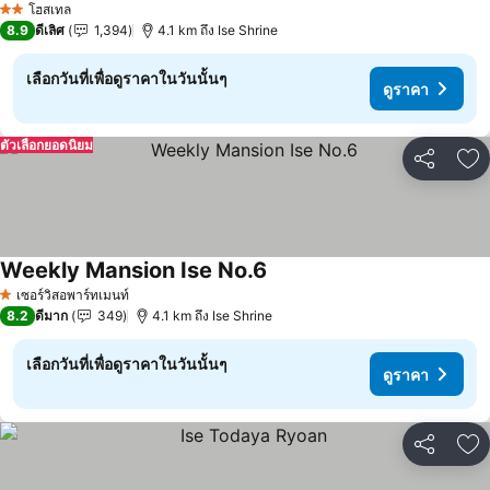
โฮสเทล
2 ดาว
8.9
ดีเลิศ
1,394
4.1 km ถึง Ise Shrine
เลือกวันที่เพื่อดูราคาในวันนั้นๆ
ดูราคา
ตัวเลือกยอดนิยม
แชร์
เพ
Weekly Mansion Ise No.6
ดูราคา
เซอร์วิสอพาร์ทเมนท์
1 ดาว
8.2
ดีมาก
349
4.1 km ถึง Ise Shrine
เลือกวันที่เพื่อดูราคาในวันนั้นๆ
ดูราคา
แชร์
เพ