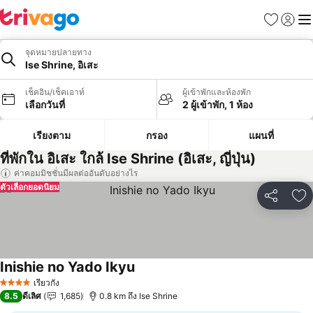
รายการโป
เข้าสู่ร
เมนู
จุดหมายปลายทาง
Ise Shrine, อิเสะ
เช็คอิน/เช็คเอาท์
ผู้เข้าพักและห้องพัก
เลือกวันที่
2 ผู้เข้าพัก, 1 ห้อง
เรียงตาม
กรอง
แผนที่
ที่พักใน อิเสะ ใกล้ Ise Shrine (อิเสะ, ญี่ปุ่น)
ค่าคอมมิชชั่นมีผลต่ออันดับอย่างไร
ตัวเลือกยอดนิยม
แชร์
เพ
Inishie no Yado Ikyu
ดูราคา
เรียวกัง
4 ดาว
8.5
ดีเลิศ
1,685
0.8 km ถึง Ise Shrine