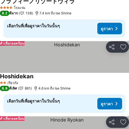
プラフィーノリゾートヴィラ
ดูราคา
โรงแรม
4 ดาว
8.2
ดีมาก
138
7.4 km ถึง Ise Shrine
เลือกวันที่เพื่อดูราคาในวันนั้นๆ
ดูราคา
ตัวเลือกยอดนิยม
แชร์
เพ
Hoshidekan
ดูราคา
เรียวกัง
2 ดาว
8.9
ดีเลิศ
861
4.6 km ถึง Ise Shrine
เลือกวันที่เพื่อดูราคาในวันนั้นๆ
ดูราคา
ตัวเลือกยอดนิยม
แชร์
เพ