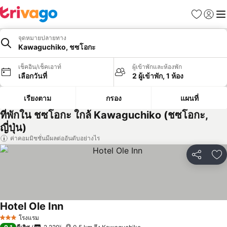
รายการโป
เข้าสู่ร
เมนู
จุดหมายปลายทาง
Kawaguchiko, ชซโอกะ
เช็คอิน/เช็คเอาท์
ผู้เข้าพักและห้องพัก
เลือกวันที่
2 ผู้เข้าพัก, 1 ห้อง
เรียงตาม
กรอง
แผนที่
ที่พักใน ชซโอกะ ใกล้ Kawaguchiko (ชซโอกะ,
ญี่ปุ่น)
ค่าคอมมิชชั่นมีผลต่ออันดับอย่างไร
แชร์
เพ
Hotel Ole Inn
ดูราคา
โรงแรม
3 ดาว