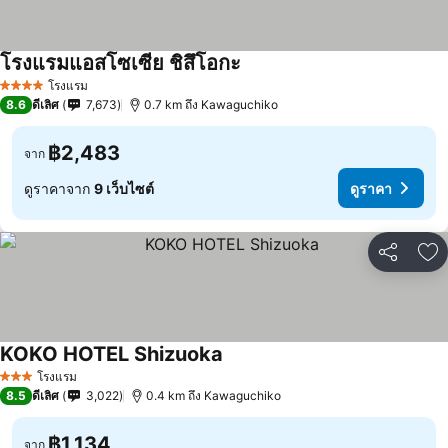
โรงแรมแอสโซเซีย ชิสึโอกะ
ดูราคา
โรงแรม
4 ดาว
8.6
ดีเลิศ
7,673
0.7 km ถึง Kawaguchiko
฿2,483
จาก
ดูราคาจาก
9 เว็บไซต์
ดูราคา
แชร์
เพ
KOKO HOTEL Shizuoka
ดูราคา
โรงแรม
3 ดาว
8.5
ดีเลิศ
3,022
0.4 km ถึง Kawaguchiko
฿1,134
จาก