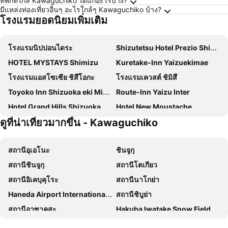
ที่พักที่ใกล้ Kawaguchiko ได้แก่อะไรบ้าง?
มีแหล่งท่องเที่ยวอื่นๆ อะไรใกล้ๆ Kawaguchiko บ้าง?
โรงแรมยอดนิยมเพิ่มเติม
โรงแรมนิปปอนไดระ
Shizutetsu Hotel Prezio Shizuoka Ekinan
HOTEL MYSTAYS Shimizu
Kuretake-Inn Yaizuekimae
โรงแรมแอสโซเซีย ชิสึโอกะ
โรงแรมเควสต์ ชิมิสึ
Toyoko Inn Shizuoka eki Minami guchi
Route-Inn Yaizu Inter
Hotel Grand Hills Shizuoka
Hotel New Moustache
ดูที่น่าเที่ยวมากขึ้น - Kawaguchiko
Kuretake Inn Premium Shizuoka Ekimae
Toyoko Inn Shizuoka Shimizu Ekimae
Toyoko Inn Shizuoka eki Kita guchi
Smile Hotel Shizuoka
สถานีอุเอโนะ
ชินจูกุ
Hotel Route-Inn Shimizu Inter
Sun Palace Hotel
สถานีชินจูกุ
สถานีโตเกียว
APA Hotel Shizuoka-eki Kita
KOKO HOTEL Shizuoka
สถานีอิเคบุคุโระ
สถานีนาโกย่า
Fujieda Park Inn Hotel
Sanco Inn Shizuoka Kitaguchi
Haneda Airport International Terminal Station
สถานีชิบูย่า
Hotel Celeste Shizuoka
Garden Hotel Shizuoka
สถานีอาซาคุสะ
Hakuba Iwatake Snow Field
Nakajimaya Grand Hotel
โรงแรมชิสุเทตสึ เปรซิโอ ชิสึโอกะ-เอกิกิตะ
Chubu Centrair International Airport
Ueno Metro Station
Business Hotel Sunpu
駿府城下町の宿 玉乃屋