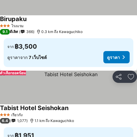
Birupaku
ดูราคา
โรงแรม
3 ดาว
9.1
ดีเลิศ
366
0.3 km ถึง Kawaguchiko
฿3,500
จาก
ดูราคาจาก
7 เว็บไซต์
ดูราคา
ตัวเลือกยอดนิยม
แชร์
เพ
Tabist Hotel Seishokan
ดูราคา
เรียวกัง
3 ดาว
6.4
1,077
1.1 km ถึง Kawaguchiko
฿1,951
จาก