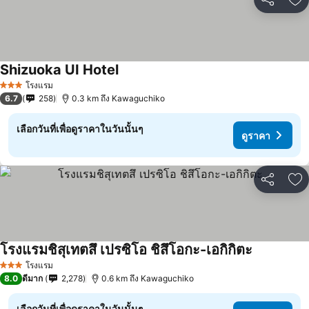
แชร์
เพ
Shizuoka UI Hotel
ดูราคา
โรงแรม
3 ดาว
6.7
258
0.3 km ถึง Kawaguchiko
เลือกวันที่เพื่อดูราคาในวันนั้นๆ
ดูราคา
แชร์
เพ
โรงแรมชิสุเทตสึ เปรซิโอ ชิสึโอกะ-เอกิกิตะ
ดูราคา
โรงแรม
3 ดาว
8.0
ดีมาก
2,278
0.6 km ถึง Kawaguchiko
เลือกวันที่เพื่อดูราคาในวันนั้นๆ