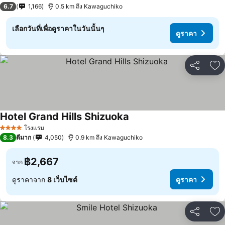
2 ดาว
6.7
1,166
0.5 km ถึง Kawaguchiko
เลือกวันที่เพื่อดูราคาในวันนั้นๆ
ดูราคา
แชร์
เพ
Hotel Grand Hills Shizuoka
ดูราคา
โรงแรม
4 ดาว
8.3
ดีมาก
4,050
0.9 km ถึง Kawaguchiko
฿2,667
จาก
ดูราคาจาก
8 เว็บไซต์
ดูราคา
แชร์
เพ