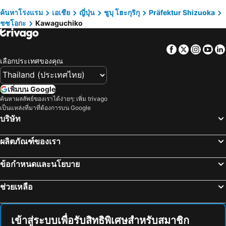
Kawaguchi Lake
International Airport Haneda
ค้นหาโรงแรม
เอเชีย
ญี่ปุ่น
ชูบุ โฮะกุริกุ
Präfektur Shizuoka
ชซโอกะ
Kawaguchiko
Shibuya
สถานีกินซ่า
Matsumoto Station
อุเอะโนะ
Facebook
Twitter
Insta
Yo
Shirakawago
สถานีชินนากาว่า
เลือกประเทศของคุณ
หมู่บ้านประวัติศาสตร์ชิราคาวาโกะ
Kamata Station
Shiga - kogen
Okachimachi Station
เพิ่มบน Google
สถานีนิปโปริ
สถานีรปปงหงิ
ค้นหาผลลัพธ์ของเราได้ง่ายๆ: เพิ่ม trivago
เป็นแหล่งที่มาที่ต้องการบน Google
Hida Takayama Onsen hot spring
Kawaguchiko
บริษัท
Kawasaki Station
Tokyo Disneyland
ผลิตภัณฑ์ของเรา
สถานีซากาเอะ
Nishi-Nippori Metro Station
ทะเลสาบคาวากุจิ
Kamikochi
ข้อกำหนดและนโยบาย
Tokyo Metro Station
Omiya Station
ช่วยเหลือ
Ginza Metro Station
สถานีอากิฮาบาระ
บ่อน้ำร้อนคุซัทสึ
Gotemba Premium Outlets
Odawara Station
Yokohama Station
เข้าสู่ระบบเพื่อรับสิทธิพิเศษสำหรับสมาชิก