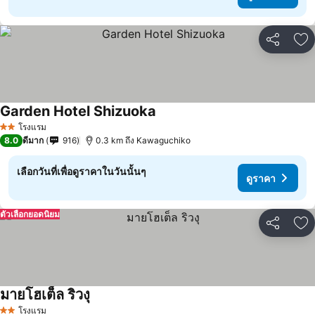
แชร์
เพ
Garden Hotel Shizuoka
ดูราคา
โรงแรม
2 ดาว
8.0
ดีมาก
916
0.3 km ถึง Kawaguchiko
เลือกวันที่เพื่อดูราคาในวันนั้นๆ
ดูราคา
ตัวเลือกยอดนิยม
แชร์
เพ
มายโฮเต็ล ริวงุ
ดูราคา
โรงแรม