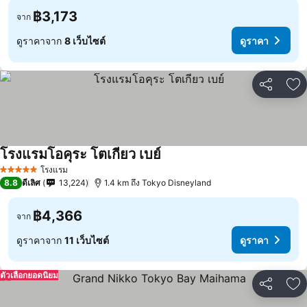
฿3,173
จาก
ดูราคาจาก
8 เว็บไซต์
ดูราคา
แชร์
เพ
โรงแรมโอคุระ โตเกียว เบย์
โรงแรม
5 ดาว
8.8
ดีเลิศ
13,224
1.4 km ถึง Tokyo Disneyland
฿4,366
จาก
ดูราคาจาก
11 เว็บไซต์
ดูราคา
ตัวเลือกยอดนิยม
แชร์
เพ