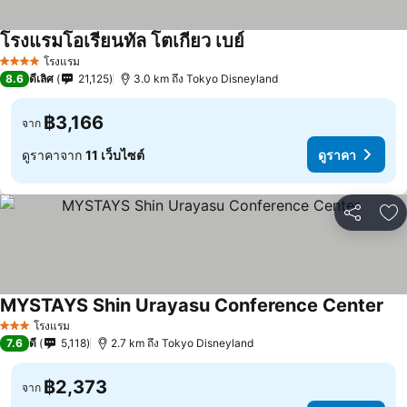
โรงแรมโอเรียนทัล โตเกียว เบย์
โรงแรม
4 ดาว
8.6
ดีเลิศ
21,125
3.0 km ถึง Tokyo Disneyland
฿3,166
จาก
ดูราคาจาก
11 เว็บไซต์
ดูราคา
แชร์
เพ
MYSTAYS Shin Urayasu Conference Center
โรงแรม
3 ดาว
7.6
ดี
5,118
2.7 km ถึง Tokyo Disneyland
฿2,373
จาก