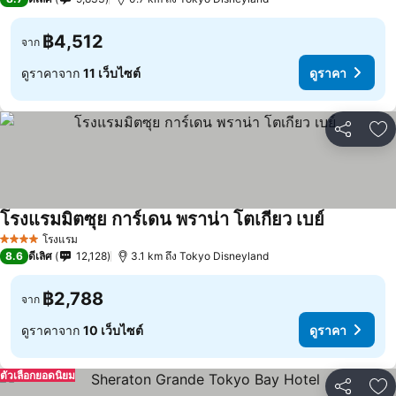
฿4,512
จาก
ดูราคาจาก
11 เว็บไซต์
ดูราคา
แชร์
เพ
โรงแรมมิตซุย การ์เดน พราน่า โตเกียว เบย์
โรงแรม
4 ดาว
8.6
ดีเลิศ
12,128
3.1 km ถึง Tokyo Disneyland
฿2,788
จาก
ดูราคาจาก
10 เว็บไซต์
ดูราคา
ตัวเลือกยอดนิยม
แชร์
เพ