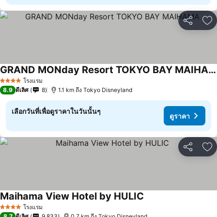
แชร์
เพ
GRAND MONday Resort TOKYO BAY MAIHAMA
โรงแรม
4 ดาว
8.9
ดีเลิศ
8
1.1 km ถึง Tokyo Disneyland
เลือกวันที่เพื่อดูราคาในวันนั้นๆ
ดูราคา
แชร์
เพ
Maihama View Hotel by HULIC
โรงแรม
4 ดาว
8.7
ดีเลิศ
9,833
0.7 km ถึง Tokyo Disneyland