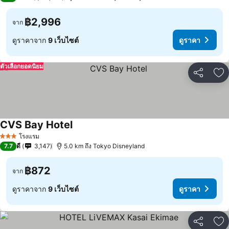
฿2,996
จาก
ดูราคาจาก
9 เว็บไซต์
ดูราคา
ตัวเลือกยอดนิยม
แชร์
เพ
CVS Bay Hotel
โรงแรม
3 ดาว
7.7
ดี
3,147
5.0 km ถึง Tokyo Disneyland
฿872
จาก
ดูราคาจาก
9 เว็บไซต์
ดูราคา
แชร์
เพ