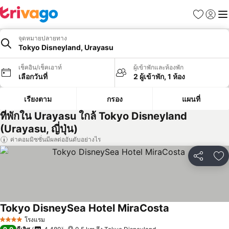
รายการโป
เข้าสู่ร
เมนู
จุดหมายปลายทาง
Tokyo Disneyland, Urayasu
เช็คอิน/เช็คเอาท์
ผู้เข้าพักและห้องพัก
เลือกวันที่
2 ผู้เข้าพัก, 1 ห้อง
เรียงตาม
กรอง
แผนที่
ที่พักใน Urayasu ใกล้ Tokyo Disneyland
(Urayasu, ญี่ปุ่น)
ค่าคอมมิชชั่นมีผลต่ออันดับอย่างไร
แชร์
เพ
Tokyo DisneySea Hotel MiraCosta
โรงแรม
4 ดาว