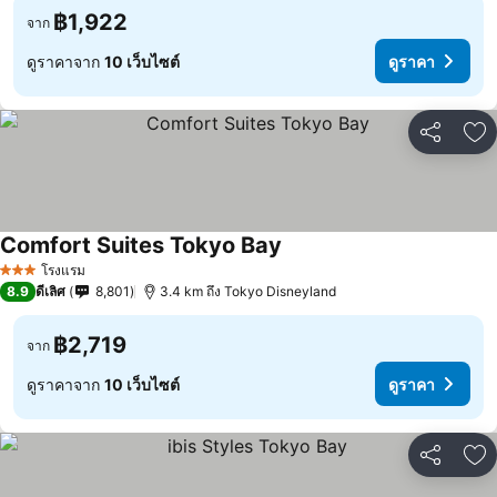
฿1,922
จาก
ดูราคาจาก
10 เว็บไซต์
ดูราคา
แชร์
เพ
Comfort Suites Tokyo Bay
โรงแรม
3 ดาว
8.9
ดีเลิศ
8,801
3.4 km ถึง Tokyo Disneyland
฿2,719
จาก
ดูราคาจาก
10 เว็บไซต์
ดูราคา
แชร์
เพ