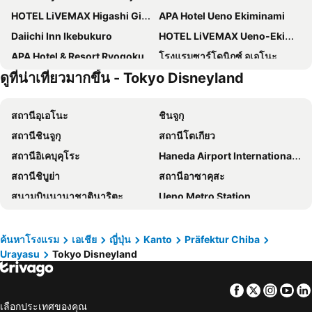
HOTEL LiVEMAX Higashi Ginza
APA Hotel Ueno Ekiminami
Daiichi Inn Ikebukuro
HOTEL LiVEMAX Ueno-Ekimae
APA Hotel & Resort Ryogoku Ekimae Tower
โรงแรมซาร์โดนิกซ์ อุเอโนะ
ดูที่น่าเที่ยวมากขึ้น - Tokyo Disneyland
Richmond Hotel Premier Tokyo Schole
โรงแรมฮาร์ทตัน ฮิกาชิชินากาวะ
Sakura Hotel Nippori
Hotel Owl Tokyo Nippori
สถานีอุเอโนะ
ชินจูกุ
KOKO HOTEL Ueno Station
Keisei Richmond Hotel Tokyo Oshiage
สถานีชินจูกุ
สถานีโตเกียว
APA Hotel Asakusa Shin Okachimachi Ekimae
Tosei Hotel Cocone Ueno
สถานีอิเคบุคุโระ
Haneda Airport International Terminal Station
APA Hotel Asakusa Ekimae
Tosei Hotel Cocone Ueno Okachimachi
สถานีชิบูย่า
สถานีอาซาคุสะ
HOTEL MYSTAYS Ueno Inaricho
โรงแรมชินจูกุ วอชิงตัน เมน
สนามบินนานาชาตินาริตะ
Ueno Metro Station
โตโยะโคะอิน โตเกียว อุเอโนะ ทาวาระมะจิ-เอกิ
Hotel Villa Fontaine Grand Haneda Airport
Kawaguchi Lake
International Airport Haneda
โรงแรมมายสเตย์ส คาเมย์โดะ
Richmond Hotel Premier Asakusa International
สถานีกินซ่า
Shibuya
โรงแรมอาร์แอนด์บี อุเอโนะ ฮิโรโคจิ
HOTEL LiVEMAX Shinjuku Kabukicho
ค้นหาโรงแรม
เอเชีย
ญี่ปุ่น
Kanto
Präfektur Chiba
Urayasu
Tokyo Disneyland
อุเอะโนะ
Matsumoto Station
APA Hotel Ueno Ekikita
โรงแรมเอพีเอ ชินจูกุ คาบุกิโชะ ทาวเวอร์
สถานีชินนากาว่า
Nozawa Onsen Ski Resort
HOTEL MYSTAYS Ueno Iriyaguchi
Hop Inn Tokyo Asakusa
Facebook
Twitter
Insta
Yo
Kamata Station
Shiga - kogen
Hotel Comfact
HOTEL MYSTAYS Ueno East
เลือกประเทศของคุณ