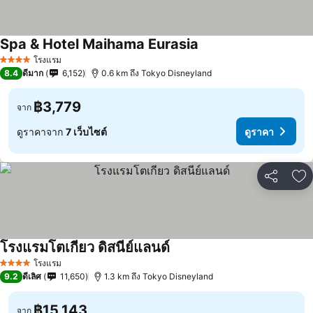
Spa & Hotel Maihama Eurasia
โรงแรม
4 ดาว
8.4
ดีมาก
6,152
0.6 km ถึง Tokyo Disneyland
฿3,779
จาก
ดูราคาจาก
7 เว็บไซต์
ดูราคา
แชร์
เพ
โรงแรมโตเกียว ดิสนีย์แลนด์
โรงแรม
4 ดาว
9.2
ดีเลิศ
11,650
1.3 km ถึง Tokyo Disneyland
฿15,143
จาก