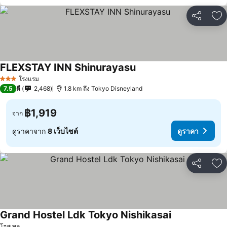
แชร์
เพ
FLEXSTAY INN Shinurayasu
โรงแรม
3 ดาว
7.5
ดี
2,468
1.8 km ถึง Tokyo Disneyland
฿1,919
จาก
ดูราคาจาก
8 เว็บไซต์
ดูราคา
แชร์
เพ
Grand Hostel Ldk Tokyo Nishikasai
โฮสเทล