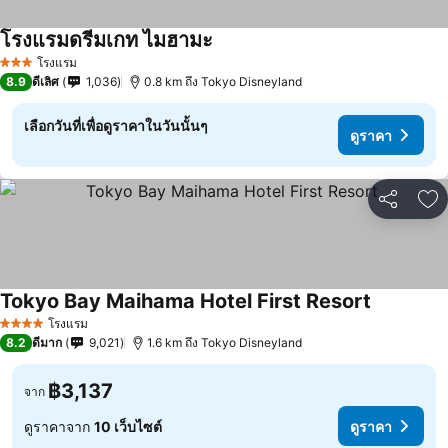
โรงแรมดรีมเกท ไมฮามะ
โรงแรม
3 ดาว
8.9
ดีเลิศ
1,036
0.8 km ถึง Tokyo Disneyland
เลือกวันที่เพื่อดูราคาในวันนั้นๆ
ดูราคา
แชร์
เพ
Tokyo Bay Maihama Hotel First Resort
โรงแรม
4 ดาว
8.2
ดีมาก
9,021
1.6 km ถึง Tokyo Disneyland
฿3,137
จาก
ดูราคาจาก
10 เว็บไซต์
ดูราคา