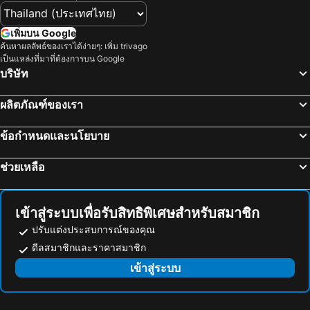
Okachimachi Station
สถานีนิปโปริ
APA Hotel Ueno Inaricho Ekikita
โรงแรมเซนจูเรียน อิเคะบุคุโระ
สถานีรปปงหงิ
กาล่า ยูซาวะ
Smile Hotel Sugamo
โรงแรมโอเรียนทัล โตเกียว เบย์
เพิ่มบน Google
Tokyo Disneyland
Kawasaki Station
ค้นหาผลลัพธ์ของเราได้ง่ายๆ: เพิ่ม trivago
Via Inn Iidabashi Korakuen
โรงแรมเกรเซอรี่ ชินจูกุ
เป็นแหล่งที่มาที่ต้องการบน Google
Kawaguchiko
Echigo Yuzawa Hot Spring
เวสเซล อินน์ อุเอโนะ อิริยะ เอคิมาเอะ
เวีย อินน์ อากิฮาบาระ
บริษัท
Nishi-Nippori Metro Station
ทะเลสาบคาวากุจิ
APA Hotel Sugamo Ekimae
Famy Inn Makuhari
ผลิตภัณฑ์ของเรา
Tokyo Metro Station
Omiya Station
โรงแรมเอพีเอ เคย์เซย์ อุเอโนะ-เอกิมาเอะ
Hotel Sunroute Plaza Shinjuku
Ginza Metro Station
สถานีอากิฮาบาระ
APA Hotel Yamanote Otsuka Ekimae Tower
Hotel Emit Ueno
ข้อกำหนดและนโยบาย
บ่อน้ำร้อนคุซัทสึ
นาริตะโคคุไซคูโค
Tosei Hotel Cocone Asakusa Kuramae
Hotel Amanek Kamata Ekimae
ช่วยเหลือ
Odawara Station
Gotemba Premium Outlets
HOTEL MYSTAYS Maihama
โรงแรมดิสนีย์ แอมบาสเดอร์
Utsunomiya Station
Yokohama Station
Spa & Hotel Maihama Eurasia
The Royal Park Hotel Maihama Resort Tokyo Bay
Hatchōbori Metro Station
สถานีโอชาโนมิซุ
Maihama View Hotel by HULIC
โรงแรมดรีมเกท ไมฮามะ
เข้าสู่ระบบเพื่อรับสิทธิพิเศษสำหรับสมาชิก
ภูเขาฟูจิ
Akihabara Metro Station
Sheraton Grande Tokyo Bay Hotel
Hotel Eurasia Maihama Annex
ปรับแต่งประสบการณ์ของคุณ
Haneda Airport Terminal 1 Station
Kaihin-Makuhari Station
ดีลสมาชิกและราคาสมาชิก
โรงแรมโตเกียว ดิสนีย์แลนด์
โรงแรมโอคุระ โตเกียว เบย์
Takadanobaba Station
โตเกียว บิ๊กไซท์
เข้าสู่ระบบ
Tokyo Bay Maihama Hotel First Resort
Grand Nikko Tokyo Bay Maihama
Inaricho Metro Station
Kichijoji Station
Henn na Hotel Maihama Tokyo Bay
FLEXSTAY INN Shinurayasu
Ikspiari
Maihama Station
Hiyori Hotel Maihama
MYSTAYS Shin Urayasu Conference Center