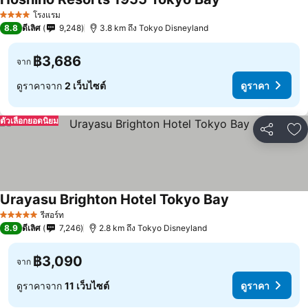
โรงแรม
4 ดาว
8.8
ดีเลิศ
9,248
3.8 km ถึง Tokyo Disneyland
฿3,686
จาก
ดูราคาจาก
2 เว็บไซต์
ดูราคา
ตัวเลือกยอดนิยม
แชร์
เพ
Urayasu Brighton Hotel Tokyo Bay
รีสอร์ท
5 ดาว
8.9
ดีเลิศ
7,246
2.8 km ถึง Tokyo Disneyland
฿3,090
จาก
ดูราคาจาก
11 เว็บไซต์
ดูราคา