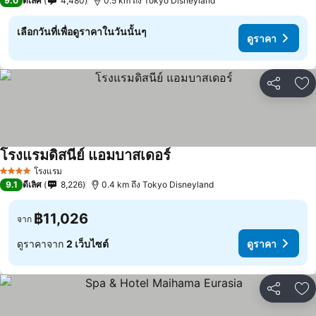
9.0
ดีเลิศ
4,480
0.5 km ถึง Tokyo Disneyland
เลือกวันที่เพื่อดูราคาในวันนั้นๆ
ดูราคา
แชร์
เพ
โรงแรมดิสนีย์ แอมบาสเดอร์
โรงแรม
4 ดาว
9.1
ดีเลิศ
8,226
0.4 km ถึง Tokyo Disneyland
฿11,026
จาก
ดูราคาจาก
2 เว็บไซต์
ดูราคา
แชร์
เพ