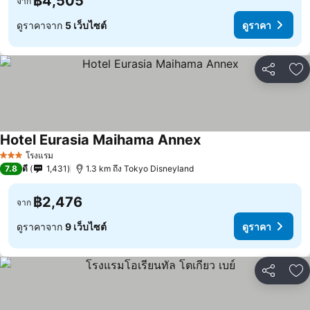
฿4,505
จาก
ดูราคาจาก
5 เว็บไซต์
ดูราคา
แชร์
เพ
Hotel Eurasia Maihama Annex
โรงแรม
3 ดาว
7.8
ดี
1,431
1.3 km ถึง Tokyo Disneyland
฿2,476
จาก
ดูราคาจาก
9 เว็บไซต์
ดูราคา
แชร์
เพ