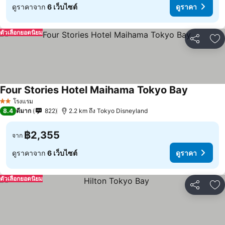
ดูราคาจาก
6 เว็บไซต์
ดูราคา
ตัวเลือกยอดนิยม
แชร์
เพ
Four Stories Hotel Maihama Tokyo Bay
โรงแรม
2 ดาว
8.4
ดีมาก
822
2.2 km ถึง Tokyo Disneyland
฿2,355
จาก
ดูราคาจาก
6 เว็บไซต์
ดูราคา
ตัวเลือกยอดนิยม
แชร์
เพ