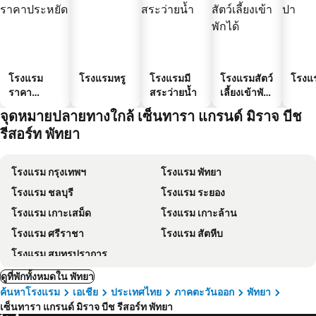
โรงแรม
โรงแรมหรู
โรงแรมมี
โรงแรมสัตว์
โรงแ
ราคา
สระว่ายน้ำ
เลี้ยงเข้าพัก
ประหยัด
ได้
จุดหมายปลายทางใกล้ เซ็นทารา แกรนด์ มิราจ บีช
รีสอร์ท พัทยา
โรงแรม กรุงเทพฯ
โรงแรม พัทยา
โรงแรม ชลบุรี
โรงแรม ระยอง
โรงแรม เกาะเสม็ด
โรงแรม เกาะล้าน
โรงแรม ศรีราชา
โรงแรม สัตหีบ
โรงแรม สมุทรปราการ
ดูที่พักทั้งหมดใน พัทยา
ค้นหาโรงแรม
เอเชีย
ประเทศไทย
ภาคตะวันออก
พัทยา
เซ็นทารา แกรนด์ มิราจ บีช รีสอร์ท พัทยา