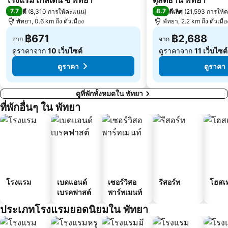
โรงแรมโกลเด้น ซี พัทยา
ดุสิตธานี พัทยา
7.7
8.7
ดี
(
8,310 การให้คะแนน
)
ดีเลิศ
(
21,593 การให้
พัทยา, 0.6 km ถึง ตัวเมือง
พัทยา, 2.2 km ถึง ตัวเมือ
฿671
฿2,688
จาก
จาก
ดูราคาจาก
10 เว็บไซต์
ดูราคาจาก
11 เว็บไซต์
ดูราคา
ดูราคา
ดูที่พักทั้งหมดใน พัทยา
ที่พักอื่นๆ ใน พัทยา
โรงแรม
เบดแอนด์
เซอร์วิสอ
รีสอร์ท
โฮสเ
เบรคฟาสต์
พาร์ทเมนท์
ประเภทโรงแรมยอดนิยมใน พัทยา