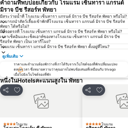
คำถามที่พบบ่อยเกี่ยวกับ โรมแรม เซ็นทารา แกรนด์
สนามบินนานาชาติอู่ตะเภา
วันไหล
มิราจ บีช รีสอร์ท พัทยา
CentralFestival Pattaya Beach
ท่าเรือแหลมฉบัง
มีสระว่ายน้ำที่ โรงแรม เซ็นทารา แกรนด์ มิราจ บีช รีสอร์ท พัทยา หรือไม่?
สามารถนำสัตว์เลี้ยงเข้าพักที่โรงแรม เซ็นทารา แกรนด์ มิราจ บีช รีสอร์ท
สวนเสือศรีราชา
สถานีรถไฟพัทยา
พัทยา ได้หรือไม่?
มีที่จอดรถที่ โรงแรม เซ็นทารา แกรนด์ มิราจ บีช รีสอร์ท พัทยา หรือไม่?
บิ๊กซี เอ็กซ์ตร้า พัทยา3
Bali Hai Pier
เวลาเช็คอินและเช็คเอาท์ของทางโรงแรม เซ็นทารา แกรนด์ มิราจ บีช
อนุสาวรีย์กรมหลวงชุมพรเขตอุดมศักดิ์
พีระเซอร์กิต
รีสอร์ท พัทยา เป็นเวลากี่โมง?
โรมแรม เซ็นทารา แกรนด์ มิราจ บีช รีสอร์ท พัทยา ตั้งอยู่ที่ไหน?
Pattaya Floating Market
เอสเอฟเอ็กซ์ ซีเนม่า เซ็นทรัลพัทยาบีช
ดูเพิ่มเติม
Art in Paradise
พัทยาเทเลกราฟฮิลล์
ราคาและจำนวนห้องพักว่างที่เราได้รับจากเว็บไซต์จองที่พักเปลี่ยนแปลง
ตลอดเวลา ซึ่งหมายความว่าคุณอาจไม่พบข้อเสนอที่เหมือนกับ trivago
เมื่อไปยังเว็บไซต์จองที่พัก
หนึ่งในHotelsคะแนนสูงใน พัทยา
แชร์
เพิ่มในรายการโปรด
แชร์
เพิ่มในรายกา
โรงแรม
โรงแรม
4 ดาว
5 ดาว