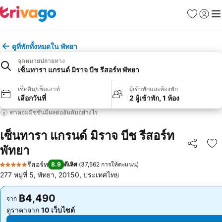
รายการโป
เข้าสู่ร
เมนู
ดูที่พักทั้งหมดใน พัทยา
จุดหมายปลายทาง
เซ็นทารา แกรนด์ มิราจ บีช รีสอร์ท พัทยา
เช็คอิน/เช็คเอาท์
ผู้เข้าพักและห้องพัก
เลือกวันที่
2 ผู้เข้าพัก, 1 ห้อง
ค่าคอมมิชชั่นมีผลต่ออันดับอย่างไร
เซ็นทารา แกรนด์ มิราจ บีช รีสอร์ท
พัทยา
แชร์
เพ
รีสอร์ท
8.9
ดีเลิศ
(
37,562 การให้คะแนน
)
5 ดาว
277 หมู่ที่ 5, พัทยา, 20150, ประเทศไทย
฿4,490
฿4,490
จาก
จาก
ดูราคาจาก
10 เว็บไซต์
ดูราคาจาก
10 เว็บไซต์