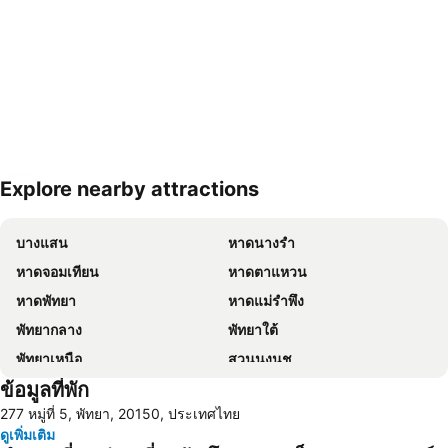
Explore nearby attractions
ขยายแผนที่
บางแสน
หาดนางรำ
หาดจอมเทียน
หาดตาแหวน
หาดพัทยา
หาดแม่รำพึง
พัทยากลาง
พัทยาใต้
พัทยาเหนือ
สวนนงนุช
ข้อมูลที่พัก
หาดแสม
เขาพระใหญ่
277 หมู่ที่ 5, พัทยา, 20150, ประเทศไทย
เกาะขาม
ถนนคนเดิน
ดูเพิ่มเติม
แสมสาร
หาดนวล