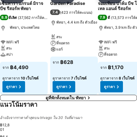
แชร์
เพิ่มในรายการโปรด
แชร์
เพิ่มในรายการโปรด
แชร์
เพิ่มในร
เซ็นทารา แกรนด์ มิราจ
Garden Paradise
จอมเทียน ปาล์ม บีช 
บีช รีสอร์ท พัทยา
เทล แอนด์ รีสอร์ท
7.4
(
423 การให้คะแนน
)
8.9
7.9
ดีเลิศ
(
37,562 การให้คะแนน
)
ดี
(
13,573 การให
พัทยา, 4.4 km ถึง ตัวเมือง
พัทยา, ประเทศไทย
พัทยา, 3.9 km ถึง ตัว
สระ
WiFi ฟรี
WiFi ฟรี
ที่จอดรถ
สระ
สระ
แอร์
สปา
ที่จอดรถ
฿628
จาก
฿4,490
฿1,170
จาก
จาก
ดูราคาจาก
10 เว็บไซต์
ดูราคาจาก
7 เว็บไซต์
ดูราคาจาก
8 เว็บไซต์
ดูราคา
ดูราคา
ดูราคา
ดูที่พักทั้งหมดใน พัทยา
แนวโน้มราคา
อ้างอิงจากราคาต่ำสุดบน trivago ใน 30 วันที่ผ่านมา
฿12,8
01
฿6,4