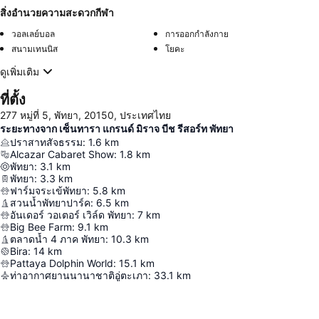
สิ่งอำนวยความสะดวกกีฬา
วอลเลย์บอล
การออกกำลังกาย
สนามเทนนิส
โยคะ
ดูเพิ่มเติม
ที่ตั้ง
277 หมู่ที่ 5, พัทยา, 20150, ประเทศไทย
ระยะทางจาก เซ็นทารา แกรนด์ มิราจ บีช รีสอร์ท พัทยา
ปราสาทสัจธรรม
:
1.6
km
Alcazar Cabaret Show
:
1.8
km
พัทยา
:
3.1
km
พัทยา
:
3.3
km
ฟาร์มจระเข้พัทยา
:
5.8
km
สวนน้ำพัทยาปาร์ค
:
6.5
km
อันเดอร์ วอเตอร์ เวิล์ด พัทยา
:
7
km
Big Bee Farm
:
9.1
km
ตลาดน้ำ 4 ภาค พัทยา
:
10.3
km
Bira
:
14
km
Pattaya Dolphin World
:
15.1
km
ท่าอากาศยานนานาชาติอู่ตะเภา
:
33.1
km