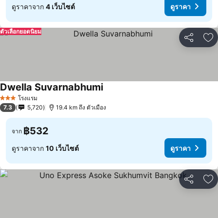
ดูราคาจาก
4 เว็บไซต์
ดูราคา
ตัวเลือกยอดนิยม
แชร์
เพ
Dwella Suvarnabhumi
ดูราคา
โรงแรม
3 ดาว
7.3
5,720
19.4 km ถึง ตัวเมือง
฿532
จาก
ดูราคาจาก
10 เว็บไซต์
ดูราคา
แชร์
เพ