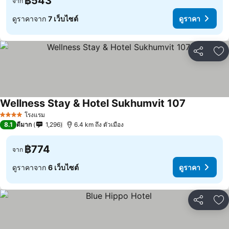
฿543
จาก
ดูราคาจาก
7 เว็บไซต์
ดูราคา
แชร์
เพ
Wellness Stay & Hotel Sukhumvit 107
ดูราคา
โรงแรม
4 ดาว
8.1
ดีมาก
1,296
6.4 km ถึง ตัวเมือง
฿774
จาก
ดูราคาจาก
6 เว็บไซต์
ดูราคา
แชร์
เพ