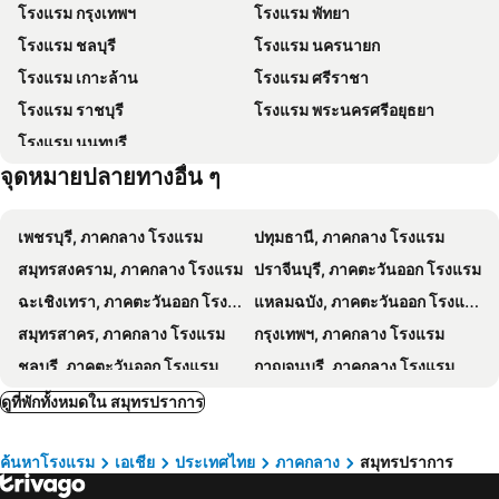
โรงแรม กรุงเทพฯ
โรงแรม พัทยา
ล่องเรือแม่น้ำเจ้าพระยา และวัดอรุณ
สยามพารากอน
โรงแรมอีสติน แกรนด์ สาธร
The Publyc Hotel
โรงแรม ชลบุรี
โรงแรม นครนายก
สยามสแควร์
มาบุญครอง
แกรนด์ เซ็นเตอร์ พอยต์ สุขุมวิท 55
Hilton Bangkok Grand Asoke
โรงแรม เกาะล้าน
โรงแรม ศรีราชา
วัดอรุณ
บีทีเอส สยาม
แรมแบรนดท์ เรสซิเดนซ์ กรุงเทพฯ
โรงแรมดุสิตธานี กรุงเทพ
โรงแรม ราชบุรี
โรงแรม พระนครศรีอยุธยา
เมืองโบราณ
ฟาร์มจระเข้และสวนสัตว์สมุทรปราการ
The Rose Residence
Shama Luxe Sukhumvit Bangkok
โรงแรม นนทบุรี
บีทีเอส สำโรง
บีทีเอส แบริ่ง
Wellness Stay & Hotel Sukhumvit 107
โรงเเรมเลอ ดี เต็ล กรุงเทพฯ
จุดหมายปลายทางอื่น ๆ
บีทีเอส บางนา
Automotive Manufacturing
Ramada by Wyndham Bangkok Sukhumvit 11
ไอบิส กรุงเทพ สุขุมวิท 4
T-PLAS
CentralPlaza Bangna
ibis Styles Bangkok Sukhumvit Phra Khanong
โรงแรมเซ็นเตอร์พอยท์ สุขุมวิท 10
เพชรบุรี, ภาคกลาง โรงแรม
ปทุมธานี, ภาคกลาง โรงแรม
กลาสเทค เอเชีย
ซับคอน ไทยแลนด์
บันยันทรี กรุงเทพ
Night Hotel Bangkok - Sukhumvit 15
สมุทรสงคราม, ภาคกลาง โรงแรม
ปราจีนบุรี, ภาคตะวันออก โรงแรม
บีทีเอส ทองหล่อ
พัฒน์พงศ์
แอนเน็กซ์ ลุมพินี กรุงเทพ
เลอบัว แอท สเตท ทาวเวอร์
ฉะเชิงเทรา, ภาคตะวันออก โรงแรม
แหลมฉบัง, ภาคตะวันออก โรงแรม
สนามมวยลุมพินี
เอ็มอาร์ที สีลม
INNSiDE by Meliá Bangkok Sukhumvit
เรด แพลนเนต อโศก กรุงเทพ
สมุทรสาคร, ภาคกลาง โรงแรม
กรุงเทพฯ, ภาคกลาง โรงแรม
MRT Phetchaburi
งานมหกรรมการศึกษาต่อต่างประเทศ
FuramaXclusive Sathorn, Bangkok
โรงแรมเดอะ โฟร์วิงส์ กรุงเทพ
ชลบุรี, ภาคตะวันออก โรงแรม
กาญจนบุรี, ภาคกลาง โรงแรม
บีทีเอส ปุณณวิถี
Emm House
Relax Villa
ราชบุรี, ภาคตะวันตก โรงแรม
พระนครศรีอยุธยา, ภาคกลาง โรงแรม
ดูที่พักทั้งหมดใน สมุทรปราการ
Kinton Hotel
J.residence
นนทบุรี, ภาคกลาง โรงแรม
นครปฐม, ภาคกลาง โรงแรม
At S115 Residence
โรงแรมเดอะคัลเลอร์ลิฟวิ่ง
ค้นหาโรงแรม
เอเชีย
ประเทศไทย
ภาคกลาง
สมุทรปราการ
พัทยา, ภาคตะวันออก โรงแรม
หัวหิน, ภาคกลาง โรงแรม
Japantown
Usa Bay Villa
เชียงใหม่, ภาคเหนือ โรงแรม
หาดป่าตอง, ภาคใต้ โรงแรม