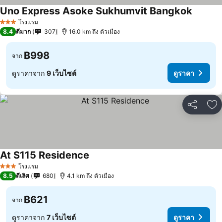
Uno Express Asoke Sukhumvit Bangkok
ดูราคา
โรงแรม
3 ดาว
8.4
ดีมาก
307
16.0 km ถึง ตัวเมือง
฿998
จาก
ดูราคาจาก
9 เว็บไซต์
ดูราคา
แชร์
เพ
At S115 Residence
ดูราคา
โรงแรม
3 ดาว
8.5
ดีเลิศ
680
4.1 km ถึง ตัวเมือง
฿621
จาก
ดูราคาจาก
7 เว็บไซต์
ดูราคา