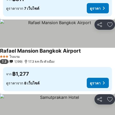
ดูราคาจาก
7 เว็บไซต์
ดูราคา
แชร์
เพ
Rafael Mansion Bangkok Airport
ดูราคา
โรงแรม
3 ดาว
7.3
1,199
17.3 km ถึง ตัวเมือง
฿1,277
จาก
ดูราคาจาก
8 เว็บไซต์
ดูราคา
แชร์
เพ