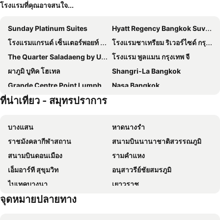
โรงแรมที่คุณอาจสนใจ...
Sunday Platinum Suites
Hyatt Regency Bangkok Suvarnabhumi Airport
โรงแรมแกรนด์ เซ็นเตอร์พอยท์ เทอร์มินัล 21
โรงแรมชาเทรียม ริเวอร์ไซด์ กรุงเทพฯ
The Quarter Saladaeng by UHG
โรงแรม พูลแมน กรุงเทพ จี
ผาภูมิ บูทิค โฮเทล
Shangri-La Bangkok
Grande Centre Point Lumphini Bangkok
Nasa Bangkok
ที่น่าเที่ยว - สมุทรปราการ
เรด แพลนเนต สุรวงศ์ กรุงเทพ
The Quarter Silom By Uhg
Holiday Inn Bangkok Sukhumvit By Ihg
Divalux Resort & Spa Bangkok, Suvarnabhumi Airport-Free Shuttle
บางแสน
หาดนางรำ
เอทัส ลุมพีนี
โรงแรม คอนวีเนียน พาร์ค กรุงเทพ
ราชมังคลากีฬาสถาน
สนามบินนานาชาติสวรรณภูมิ
ฟูรามา สีลม กรุงเทพ
Centre Point Plus Hotel Silom
สนามบินดอนเมือง
รามคำแหง
Ibis Bangkok Riverside
Ramada Plaza by Wyndham Bangkok Menam Riverside
เอ็มอาร์ที สุขุมวิท
อนุสาวรีย์ชัยสมรภูมิ
โรงแรม แรมแบรนดท์ กรุงเทพฯ
The Quarter Phromphong By Uhg
ไบเทคบางนา
เยาวราช
Carlton Hotel Bangkok Sukhumvit
The Salil Hotel Riverside
จุดหมายปลายทาง
บีทีเอส นานา
ถนนข้าวสาร
Marigold Sukhumvit
Grande Centre Point Surawong Bangkok
Suphachalasai Stadium
บีทีเอส อโศก
โรงแรมพินนาเคิล ลุมพินี พาร์ก
ชาเทรียม เรซิเดนซ์ สาทร