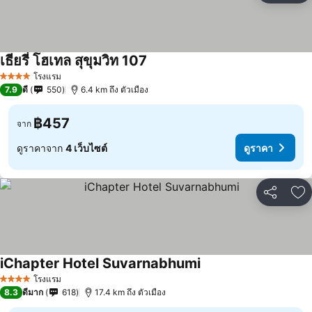
เธียรี่ โฮเทล สุขุมวิท 107
ดูราคา
โรงแรม
4 ดาว
7.9
ดี
550
6.4 km ถึง ตัวเมือง
฿457
จาก
ดูราคาจาก
4 เว็บไซต์
ดูราคา
แชร์
เพ
iChapter Hotel Suvarnabhumi
ดูราคา
โรงแรม
4 ดาว
8.3
ดีมาก
618
17.4 km ถึง ตัวเมือง