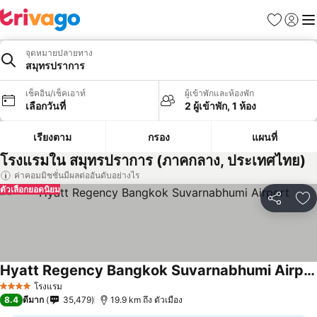
รายการโป
เข้าสู่ร
เมนู
จุดหมายปลายทาง
สมุทรปราการ
เช็คอิน/เช็คเอาท์
ผู้เข้าพักและห้องพัก
เลือกวันที่
2 ผู้เข้าพัก, 1 ห้อง
เรียงตาม
กรอง
แผนที่
โรงแรมใน สมุทรปราการ (ภาคกลาง, ประเทศไทย)
ค่าคอมมิชชั่นมีผลต่ออันดับอย่างไร
ตัวเลือกยอดนิยม
แชร์
เพ
Hyatt Regency Bangkok Suvarnabhumi Airport
ดูราคา
โรงแรม
4 ดาว
8.4
ดีมาก
35,479
19.9 km ถึง ตัวเมือง