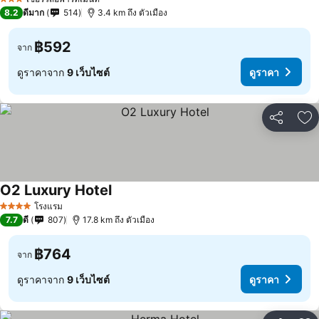
3 ดาว
8.2
ดีมาก
514
3.4 km ถึง ตัวเมือง
฿592
จาก
ดูราคาจาก
9 เว็บไซต์
ดูราคา
แชร์
เพ
O2 Luxury Hotel
ดูราคา
โรงแรม
4 ดาว
7.7
ดี
807
17.8 km ถึง ตัวเมือง
฿764
จาก
ดูราคาจาก
9 เว็บไซต์
ดูราคา