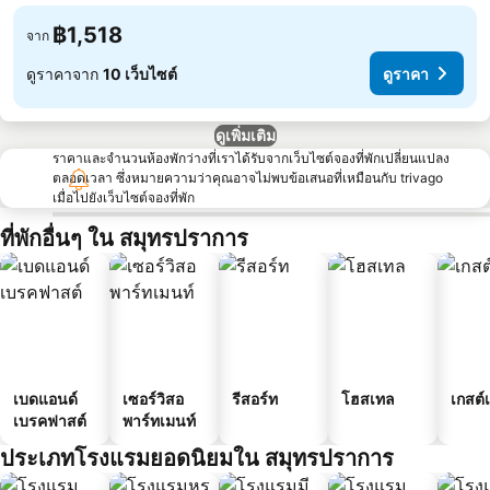
฿1,518
จาก
ดูราคาจาก
10 เว็บไซต์
ดูราคา
ดูเพิ่มเติม
ราคาและจำนวนห้องพักว่างที่เราได้รับจากเว็บไซต์จองที่พักเปลี่ยนแปลง
ตลอดเวลา ซึ่งหมายความว่าคุณอาจไม่พบข้อเสนอที่เหมือนกับ trivago
เมื่อไปยังเว็บไซต์จองที่พัก
ที่พักอื่นๆ ใน สมุทรปราการ
เบดแอนด์
เซอร์วิสอ
รีสอร์ท
โฮสเทล
เกสต์
เบรคฟาสต์
พาร์ทเมนท์
ประเภทโรงแรมยอดนิยมใน สมุทรปราการ