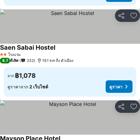
แชร์
เพ
Saen Sabai Hostel
ดูราคา
โรงแรม
2 ดาว
8.7
ดีเลิศ
232
19.1 km ถึง ตัวเมือง
฿1,078
จาก
ดูราคาจาก
2 เว็บไซต์
ดูราคา
แชร์
เพ
Mayson Place Hotel