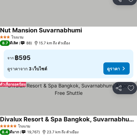
แชร์
เพ
Nut Mansion Suvarnabhumi
ดูราคา
โรงแรม
3 ดาว
8.7
ดีเลิศ
88
15.7 km ถึง ตัวเมือง
฿595
จาก
ดูราคาจาก
3 เว็บไซต์
ดูราคา
ตัวเลือกยอดนิยม
แชร์
เพ
Divalux Resort & Spa Bangkok, Suvarnabhumi Airport-Free Shuttle
ดูราคา
โรงแรม
5 ดาว
8.4
ดีมาก
19,767
23.7 km ถึง ตัวเมือง