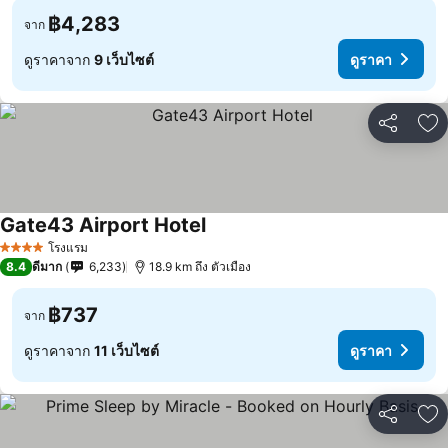
฿4,283
จาก
ดูราคาจาก
9 เว็บไซต์
ดูราคา
แชร์
เพ
Gate43 Airport Hotel
ดูราคา
โรงแรม
4 ดาว
8.4
ดีมาก
6,233
18.9 km ถึง ตัวเมือง
฿737
จาก
ดูราคาจาก
11 เว็บไซต์
ดูราคา
แชร์
เพ