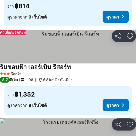
฿814
จาก
ดูราคาจาก
9 เว็บไซต์
ดูราคา
ตัวเลือกยอดนิยม
แชร์
เพ
ริมขอบฟ้า เออร์เบิน รีสอร์ท
ดูราคา
รีสอร์ท
3 ดาว
8.7
ดีเลิศ
1,081
6.8 km ถึง ตัวเมือง
฿1,352
จาก
ดูราคาจาก
8 เว็บไซต์
ดูราคา
แชร์
เพ