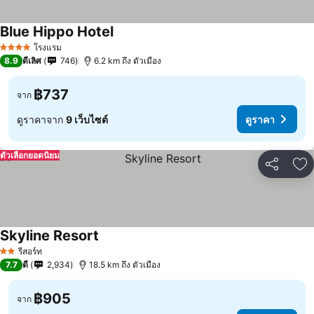
Blue Hippo Hotel
ดูราคา
โรงแรม
4 ดาว
8.9
ดีเลิศ
746
6.2 km ถึง ตัวเมือง
฿737
จาก
ดูราคาจาก
9 เว็บไซต์
ดูราคา
ตัวเลือกยอดนิยม
แชร์
เพ
Skyline Resort
ดูราคา
รีสอร์ท
2 ดาว
7.7
ดี
2,934
18.5 km ถึง ตัวเมือง
฿905
จาก