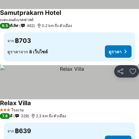
Samutprakarn Hotel
ดูราคา
เบดแอนด์เบรคฟาสต์
9.5
ดีเลิศ
462
0.2 km ถึง ตัวเมือง
฿703
จาก
ดูราคาจาก
8 เว็บไซต์
ดูราคา
แชร์
เพ
Relax Villa
ดูราคา
โรงแรม
3 ดาว
7.8
ดี
329
2.3 km ถึง ตัวเมือง
฿639
จาก