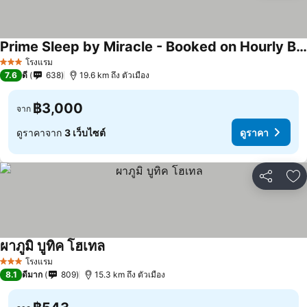
Prime Sleep by Miracle - Booked on Hourly Basis
ดูราคา
โรงแรม
3 ดาว
7.6
ดี
638
19.6 km ถึง ตัวเมือง
฿3,000
จาก
ดูราคาจาก
3 เว็บไซต์
ดูราคา
แชร์
เพ
ผาภูมิ บูทิค โฮเทล
ดูราคา
โรงแรม
3 ดาว
8.1
ดีมาก
809
15.3 km ถึง ตัวเมือง