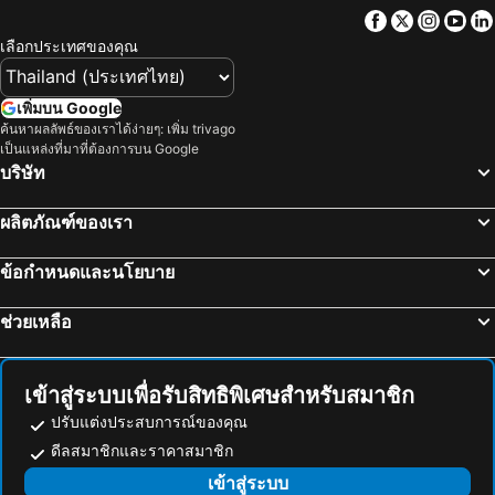
Koon Hotel Sukhumvit
Thongtara House Boutique Srinakarin
Facebook
Twitter
Insta
Yo
ระยอง, ภาคตะวันออก โรงแรม
ภูเก็ตทาวน์, ภาคใต้ โรงแรม
Blue Hippo Hotel
D Eco Wellness Center
เลือกประเทศของคุณ
Thongtara House Boutique Hotel
แบริ่ง 26
Clef Hotel
เธียรี่ โฮเทล สุขุมวิท 107
เพิ่มบน Google
ค้นหาผลลัพธ์ของเราได้ง่ายๆ: เพิ่ม trivago
โรงแรมโคโค่
Dancenter Sukhumvit 107 Bangkok Hotel
เป็นแหล่งที่มาที่ต้องการบน Google
Sukhum Suvarnabhumi Airport Guest House
Wyndham Garden Bangkok Sukhumvit 42
บริษัท
IR-ON Hotel
Bedever Bangkok Boutique Hotel
ผลิตภัณฑ์ของเรา
Novotel Bangkok Bangna
โรงแรมดับเบิ้ลทรี ฮิลตัน สุขุมวิท กรุงเทพฯ
UNI HOSTEL
ซอเมอร์เซท เอกมัย กรุงเทพฯ
ข้อกำหนดและนโยบาย
RQ Bangkok Sukhumvit 107 by Collection O
โรงแรมจัสมินรีสอร์ท
ช่วยเหลือ
The Loft 77 Hotel
56 Hotel Sukhumvit
เข้าสู่ระบบเพื่อรับสิทธิพิเศษสำหรับสมาชิก
ปรับแต่งประสบการณ์ของคุณ
ดีลสมาชิกและราคาสมาชิก
เข้าสู่ระบบ