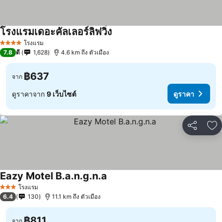
โรงแรมเดอะคัลเลอร์ลิฟวิ่ง
ดูราคา
โรงแรม
4 ดาว
7.8
ดี
1,628
4.6 km ถึง ตัวเมือง
฿637
จาก
ดูราคาจาก
9 เว็บไซต์
ดูราคา
แชร์
เพ
Eazy Motel B.a.n.g.n.a
ดูราคา
โรงแรม
3 ดาว
6.4
130
11.1 km ถึง ตัวเมือง
฿811
จาก