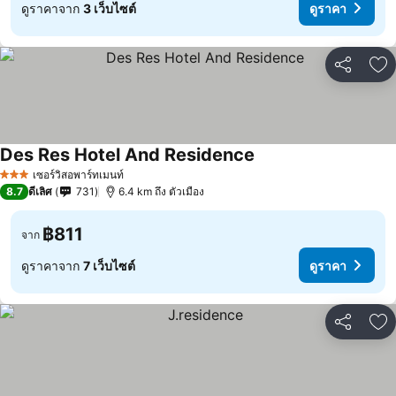
ดูราคาจาก
3 เว็บไซต์
ดูราคา
แชร์
เพ
Des Res Hotel And Residence
ดูราคา
เซอร์วิสอพาร์ทเมนท์
3 ดาว
8.7
ดีเลิศ
731
6.4 km ถึง ตัวเมือง
฿811
จาก
ดูราคาจาก
7 เว็บไซต์
ดูราคา
แชร์
เพ