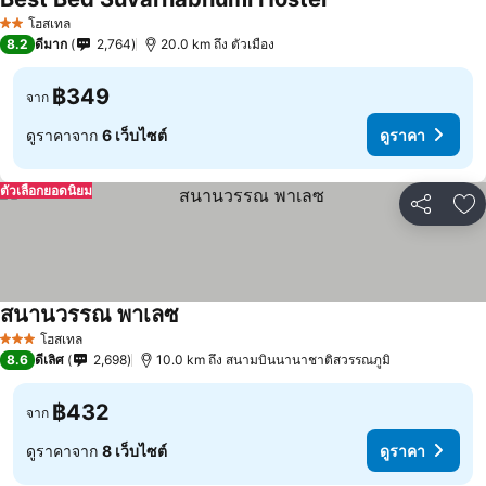
ดูราคา
โฮสเทล
2 ดาว
8.2
ดีมาก
2,764
20.0 km ถึง ตัวเมือง
฿349
จาก
ดูราคาจาก
6 เว็บไซต์
ดูราคา
ตัวเลือกยอดนิยม
แชร์
เพ
สนานวรรณ พาเลซ
ดูราคา
โฮสเทล
3 ดาว
8.6
ดีเลิศ
2,698
10.0 km ถึง สนามบินนานาชาติสวรรณภูมิ
฿432
จาก
ดูราคาจาก
8 เว็บไซต์
ดูราคา