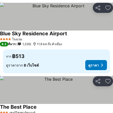
แชร์
เพ
Blue Sky Residence Airport
ดูราคา
โรงแรม
4 ดาว
8.2
ดีมาก
1,326
11.9 km ถึง ตัวเมือง
฿513
จาก
ดูราคาจาก
8 เว็บไซต์
ดูราคา
แชร์
เพ
The Best Place
ดูราคา
เซอร์วิสอพาร์ทเมนท์