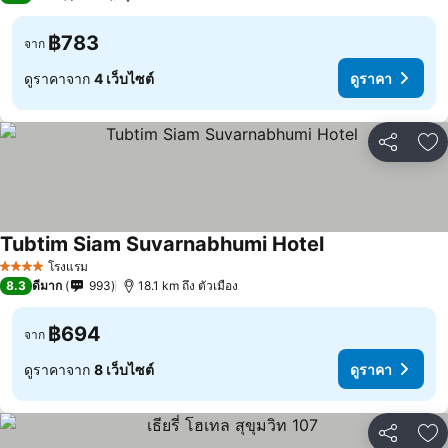
฿783
จาก
ดูราคาจาก
4 เว็บไซต์
ดูราคา
แชร์
เพ
Tubtim Siam Suvarnabhumi Hotel
ดูราคา
โรงแรม
4 ดาว
8.3
ดีมาก
993
18.1 km ถึง ตัวเมือง
฿694
จาก
ดูราคาจาก
8 เว็บไซต์
ดูราคา
แชร์
เพ