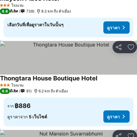
ดูราคา
โรงแรม
3 ดาว
8.8
ดีเลิศ
738
8.3 km ถึง ตัวเมือง
เลือกวันที่เพื่อดูราคาในวันนั้นๆ
ดูราคา
แชร์
เพ
Thongtara House Boutique Hotel
ดูราคา
โรงแรม
3 ดาว
8.6
ดีเลิศ
81
6.2 km ถึง ตัวเมือง
฿886
จาก
ดูราคาจาก
5 เว็บไซต์
ดูราคา