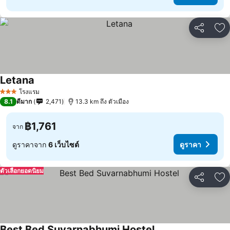
แชร์
เพ
Letana
ดูราคา
โรงแรม
3 ดาว
8.1
ดีมาก
2,471
13.3 km ถึง ตัวเมือง
฿1,761
จาก
ดูราคาจาก
6 เว็บไซต์
ดูราคา
ตัวเลือกยอดนิยม
แชร์
เพ
Best Bed Suvarnabhumi Hostel