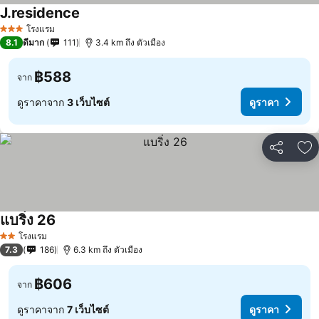
J.residence
ดูราคา
โรงแรม
3 ดาว
8.1
ดีมาก
111
3.4 km ถึง ตัวเมือง
฿588
จาก
ดูราคาจาก
3 เว็บไซต์
ดูราคา
แชร์
เพ
แบริ่ง 26
ดูราคา
โรงแรม
2 ดาว
7.3
186
6.3 km ถึง ตัวเมือง
฿606
จาก
ดูราคาจาก
7 เว็บไซต์
ดูราคา