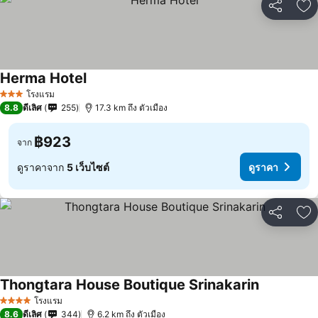
แชร์
เพ
Herma Hotel
ดูราคา
โรงแรม
3 ดาว
8.8
ดีเลิศ
255
17.3 km ถึง ตัวเมือง
฿923
จาก
ดูราคาจาก
5 เว็บไซต์
ดูราคา
แชร์
เพ
Thongtara House Boutique Srinakarin
ดูราคา
โรงแรม
4 ดาว
8.6
ดีเลิศ
344
6.2 km ถึง ตัวเมือง